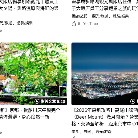
大飯店暢享釧路觀光｜聽員工
盡享屈斜路湖觀光與飯店住宿｜
大夕陽、釧路濕原與海鮮的樂
子大飯店員工分享絕景之旅的玩
飯店/旅館
觀光/旅遊
體驗/娛樂
光/旅遊
體驗/娛樂
5
YouTube
e
影片文章 6:28
年最新】京都・貴船川床午餐完全
【2026年最新攻略】高尾山啤
清流潺潺，身心煥然一新
（Beer Mount）幾月開始？
格・交通全解析｜距東京市中心
拔488m絕景勝地
美食
自然
觀光/旅遊
e