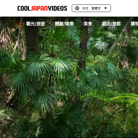
中文 繁體字
觀光/旅遊
體驗/娛樂
美食
飯店/旅館
購