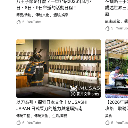
八王子節是什麼？一舉介紹2026年8月7
在釧路王子
日、8日、9日舉辦的活動日程！
講述世界三
趣
節慶/活動
傳統文化
體驗/娛樂
飯店/旅館
觀
5
YouTube
5
YouTub
影片文章 5:02
以刀為引，探索日本文化｜MUSASHI
【2026
JAPAN 日式菜刀的魅力與選購指南
攻略｜聆聽
傳統工藝
傳統文化
生活/商務
美食
6
YouTube
5
YouTub