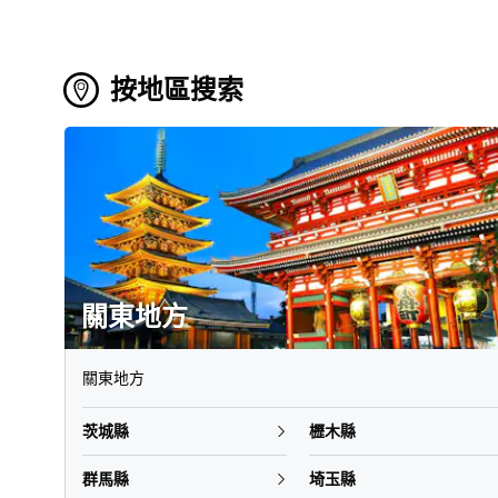
按地區搜索
北海道地方
東北地方
關東地方
北陸-甲信越地方
東海地方
關西地方
中國地方
四國地方
九州地方
沖繩地方
北海道地方
東北地方
關東地方
北陸-甲信越地方
東海地方
關西地方
中國地方
四國地方
九州地方
沖繩地方
北海道
青森縣
茨城縣
新瀉縣
岐阜縣
滋賀縣
鳥取縣
德島縣
福岡縣
沖繩縣
岩手縣
櫪木縣
富山縣
靜岡縣
京都府
島根縣
香川縣
佐賀縣
宮城縣
群馬縣
石川縣
愛知縣
大阪府
岡山縣
愛媛縣
長崎縣
秋田縣
埼玉縣
福井縣
三重縣
兵庫縣
廣島縣
高知縣
熊本縣