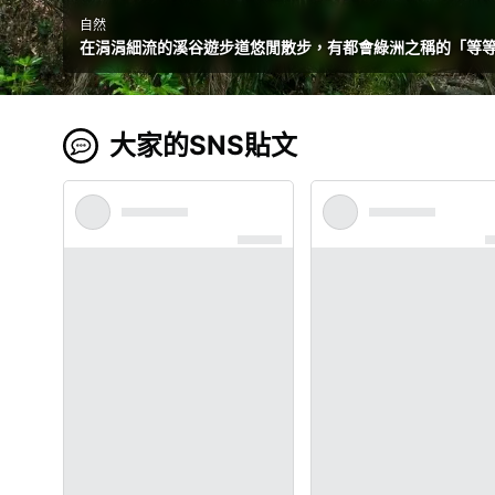
自然
在涓涓細流的溪谷遊步道悠閒散步，有都會綠洲之稱的「等
大家的SNS貼文