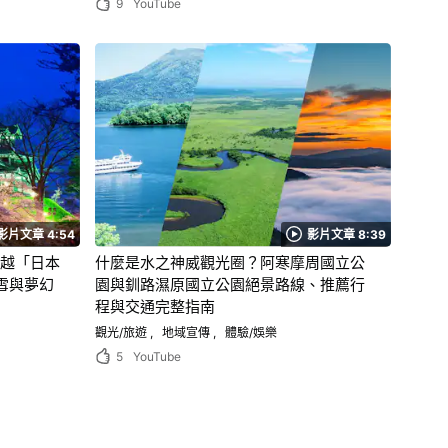
9
YouTube
影片文章 4:54
影片文章 8:39
上越「日本
什麼是水之神威觀光圈？阿寒摩周國立公
雪與夢幻
園與釧路濕原國立公園絕景路線、推薦行
程與交通完整指南
觀光/旅遊
地域宣傳
體驗/娛樂
5
YouTube