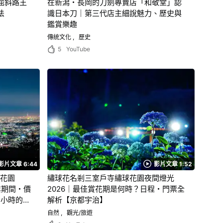
屈斜路王
在新潟・長岡的刀劍專賣店「和敬堂」認
法
識日本刀｜第三代店主細說魅力、歷史與
鑑賞樂趣
傳統文化
歷史
5
YouTube
影片文章 6:44
影片文章 1:52
酒花園
繡球花名剎三室戶寺繡球花園夜間燈光
營業期間・價
2026｜最佳賞花期是何時？日程・門票全
1小時的海
解析【京都宇治】
自然
觀光/旅遊