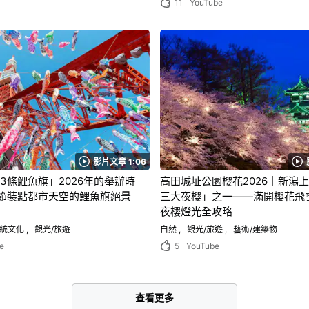
11
YouTube
影片文章 1:06
3條鯉魚旗」2026年的舉辦時
高田城址公園櫻花2026｜新潟
節裝點都市天空的鯉魚旗絕景
三大夜櫻」之一——滿開櫻花飛
夜櫻燈光全攻略
統文化
觀光/旅遊
自然
觀光/旅遊
藝術/建築物
e
5
YouTube
查看更多