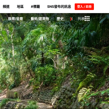
頻道
地區
#標籤
SNS發布的訊息
登入 / 註冊
藝
娛樂/音樂
藝術/建築物
歷史
日本人/名人
列表
新聞
片