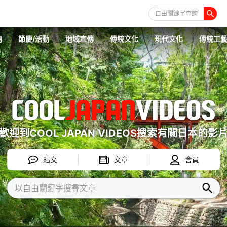
自由關鍵字查詢
物
節慶/活動
地域宣傳
傳統文化
現代文化
傳統工
歡迎到COOL JAPAN VIDEOS搜索有關日本的影
貼文
文章
會員