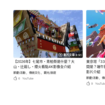
影片文章 2:51
【2026年】七尾市・青柏祭是什麼？大
東京塔「33
山・辻廻し・煙火看點4K影像全介紹
間是？端午
影片介紹
節慶/活動
傳統文化
觀光/旅遊
節慶/活動
傳
6
YouTube
9
YouTub