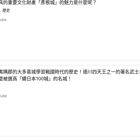
具的重要文化財產「彥根城」的魅力是什麼呢？
歷史
Tube
夷隅郡的大多喜城學習戰國時代的歷史！德川四天王之一的著名武士
堡被選爲「續日本100城」的名城！
Tube