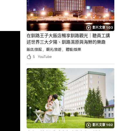
影片文章 1:03
在釧路王子大飯店暢享釧路觀光｜聽員工講
述世界三大夕陽、釧路濕原與海鮮的樂趣
飯店/旅館
觀光/旅遊
體驗/娛樂
5
YouTube
影片文章 1:02