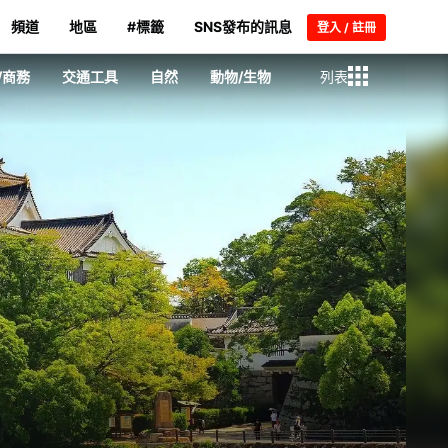
頻道
地區
#標籤
SNS發布的訊息
登入 / 註冊
/商務
交通工具
自然
動物/生物
列表