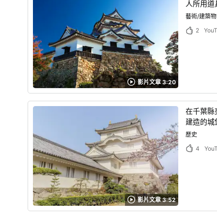
人所用道
藝術/建築物
2
You
影片文章 3:20
在千葉縣
建造的城
歷史
4
You
影片文章 3:52