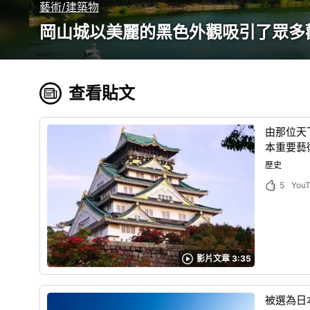
藝術/建築物
岡山城以美麗的黑色外觀吸引了眾多
查看貼文
由那位天
本重要藝
歷史
5
You
影片文章 3:35
被選為日