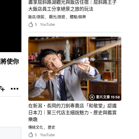
盡享屈斜路湖觀光與飯店住宿｜屈斜路王子
大飯店員工分享絕景之旅的玩法
飯店/旅館
觀光/旅遊
體驗/娛樂
5
YouTube
們將使你
影片文章 15:58
在新潟・長岡的刀劍專賣店「和敬堂」認識
日本刀｜第三代店主細說魅力、歷史與鑑賞
樂趣
傳統文化
歷史
5
YouTube