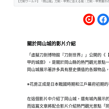
【刀剣ワールド】「岡山城」刀剣・甲冑に会える城｜刀剣・甲冑展示の城郭
關於岡山城的影片介紹
「虛擬刀劍博物館『刀劍世界』」公開的《
甲的城廓》，是關於岡山縣的熱門觀光景點
岡山城展示著許多具有歷史價值的各類物品
※花房正成是日本戰國時期和江戶幕府初期的
在這個影片中介紹了岡山城，還有城內展示
而這篇文章將配合影片介紹熱門觀光景點「