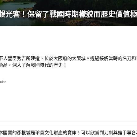
觀光客！保留了戰國時期樣貌而歷史價值
下人豐臣秀吉所建造、位於大阪府的大阪城。透過接觸當時的名刀和
術品，深入了解戰國時代的歷史！
Tube
本國寶的彥根城是珍貴文化財產的寶庫！可以欣賞到刀劍與鎧甲等各