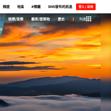
頻道
地區
#標籤
SNS發布的訊息
登入 / 註冊
藝
娛樂/音樂
藝術/建築物
歷史
日本人/名人
列表
新聞