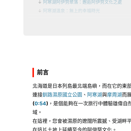
阿寒湖阿伊努聚落：邂逅阿伊努文化之處
阿寒湖溫泉：無上的幸福時光
摩周湖的魅力：雲海・展望台・弟子屈・川湯溫
摩周湖的霧與雲海
摩周湖周邊：延伸景點介紹
水之卡姆伊觀光圈必吃美食推薦
釧路區域：海鮮與爐端燒
阿寒湖區域：湖之恩惠與阿伊努飲食文化
前言
弟子屈・摩周區域：內陸恩惠與溫泉地特有的
北海道是日本列島最北端島嶼，而在它的東
四季怎麼玩？水之卡姆伊觀光圈的季節魅力
連接
釧路濕原國立公園
、
阿寒湖
與
摩周湖
而
春至夏（5月至8月）：綠色與藍色的季節，
(
0:54
)
，是個能夠在一次旅行中體驗雄偉自
秋季（9月至10月）：紅葉與澄澈空氣，適合
域。
冬季（11月至3月）：丹頂鶴觀察、雪景與成
在這裡，您會被濕原的遼闊所震撼、受湖畔
前往水之卡姆伊觀光圈的交通方式：自駕・大眾
在這片土地上延續至今的阿伊努文化。