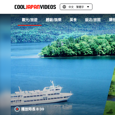
中文 繁體字
觀光/旅遊
體驗/娛樂
美食
飯店/旅館
購
播放時長 8:39