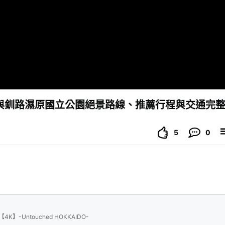
與釧路濕原國立公園絕景路線、推薦行程與交通完
5
0
ashu【4K】-Untouched HOKKAIDO-