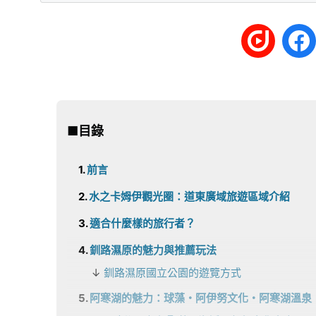
■目錄
前言
水之卡姆伊觀光圈：道東廣域旅遊區域介紹
適合什麼樣的旅行者？
釧路濕原的魅力與推薦玩法
釧路濕原國立公園的遊覽方式
阿寒湖的魅力：球藻・阿伊努文化・阿寒湖溫泉