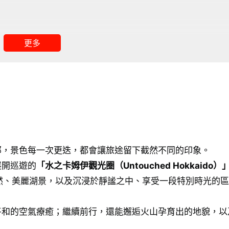
泉
更多
地方美食
部，景色每一次更迭，都會讓旅途留下截然不同的印象。
展開巡遊的
「水之卡姆伊觀光圈（Untouched Hokkaido）
也適合初訪者遊覽
然、美麗湖景，以及沉浸於靜謐之中、享受一段特別時光的區
留下照片的季節
為溫泉聖地的季節
平和的空氣療癒；繼續前行，還能邂逅火山孕育出的地貌，以
交通工具・巴士完整指南