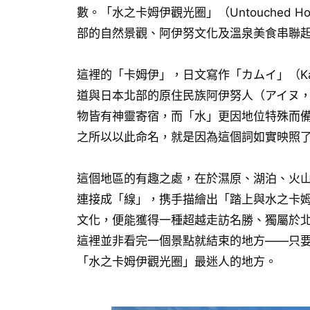
數。「水之卡姆伊觀光圈」（Untouched 
部的自然景觀、阿伊努文化及溫泉美食串聯
這裡的「卡姆伊」，日文寫作「カムイ」（K
道與日本北部的原住民族阿伊努人（アイヌ，
物皆有神靈寄宿，而「水」更因地位特殊而
之所以以此命名，就是因為這個詞如實映照
這個地區的有趣之處，在於濕原、湖泊、火
連接成「線」，携手描繪出「踏上與水之卡
文化，便能獲得一種超越走訪名勝、獨屬於
這裡並非看完一個景點就結束的地方——只
「水之卡姆伊觀光圈」最迷人的地方。