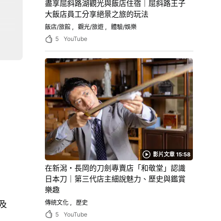
盡享屈斜路湖觀光與飯店住宿｜屈斜路王子
大飯店員工分享絕景之旅的玩法
飯店/旅館
觀光/旅遊
體驗/娛樂
5
YouTube
影片文章 15:58
」
在新潟・長岡的刀劍專賣店「和敬堂」認識
日本刀｜第三代店主細說魅力、歷史與鑑賞
樂趣
傳統文化
歷史
及
5
YouTube