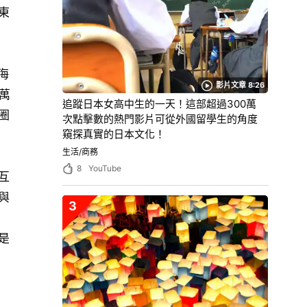
東
海
影片文章 8:26
萬
追蹤日本女高中生的一天！這部超過300萬
圈
次點擊數的熱門影片可從外國留學生的角度
窺探真實的日本文化！
生活/商務
8
YouTube
互
與
3
是