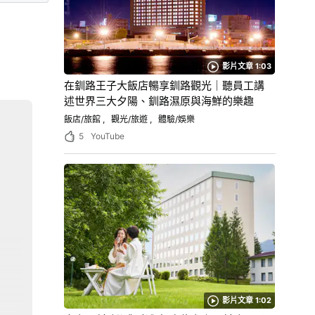
影片文章 1:03
在釧路王子大飯店暢享釧路觀光｜聽員工講
述世界三大夕陽、釧路濕原與海鮮的樂趣
飯店/旅館
觀光/旅遊
體驗/娛樂
5
YouTube
影片文章 1:02