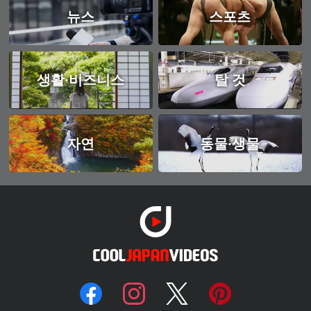
뉴스
스포츠
생활·비즈니스
탈 것
자연
동물·생물