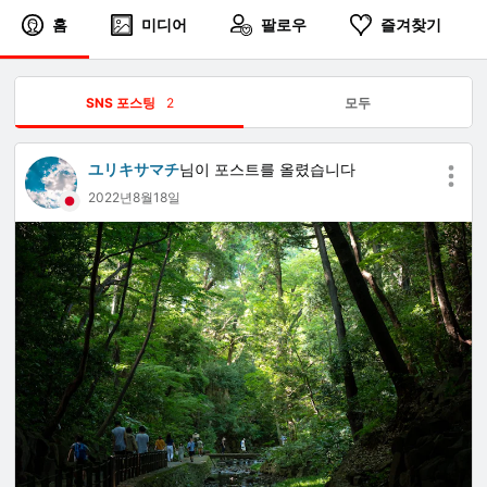
홈
미디어
팔로우
즐겨찾기
SNS 포스팅
2
모두
ユリキサマチ
님이 포스트를 올렸습니다
2022년8월18일