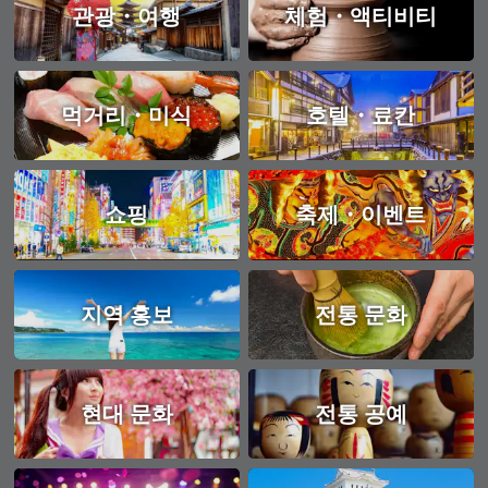
관광・여행
체험・액티비티
먹거리・미식
호텔・료칸
쇼핑
축제・이벤트
지역 홍보
전통 문화
현대 문화
전통 공예