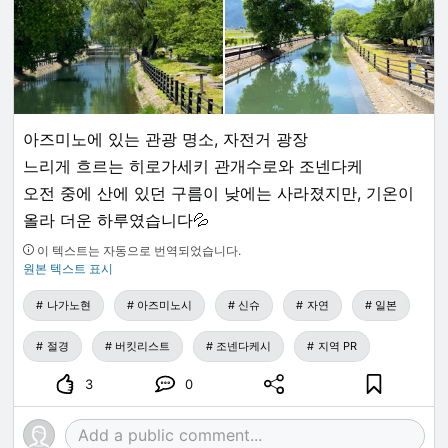
아즈미노에 있는 관광 명소, 자전거 광장
느리게 흐르는 히로가세키 관개수로와 조넨다케
오전 중에 산에 있던 구름이 낮에는 사라졌지만, 기온이
올라 더운 하루였습니다💦
이 텍스트는 자동으로 번역되었습니다.
원본 텍스트 표시
나가노현
아즈미노시
신슈
자연
일본
절경
버킷리스트
조넨다케시
지역 PR
3
0