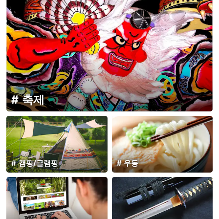
축제
캠핑/글램핑
우동