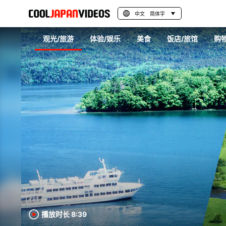
中文 简体字
观光/旅游
体验/娱乐
美食
饭店/旅馆
购
播放时长 8:39