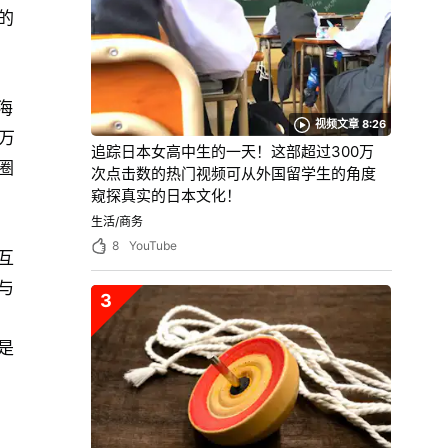
的
海
视频文章 8:26
万
追踪日本女高中生的一天！这部超过300万
圈
次点击数的热门视频可从外国留学生的角度
窥探真实的日本文化！
生活/商务
8
YouTube
互
与
3
是