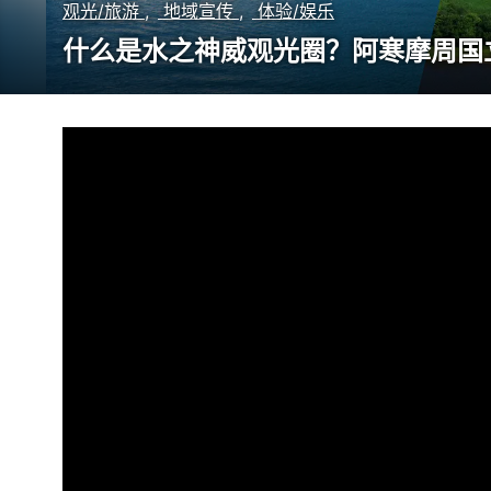
观光/旅游
地域宣传
体验/娱乐
什么是水之神威观光圈？阿寒摩周国