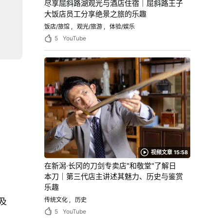
尽享屈斜路湖观光与酒店住宿｜屈斜路王子
大饭店员工分享绝景之旅的乐趣
饭店/旅馆
观光/旅游
体验/娱乐
5
YouTube
视频文章 15:58
」
在新潟·长冈的刀剑专卖店"和敬堂"了解日
本刀｜第三代店主讲述其魅力、历史与鉴赏
乐趣
传统文化
历史
及
5
YouTube