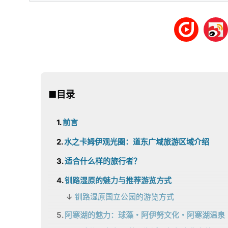
■目录
前言
水之卡姆伊观光圈：道东广域旅游区域介绍
适合什么样的旅行者？
钏路湿原的魅力与推荐游览方式
钏路湿原国立公园的游览方式
阿寒湖的魅力：球藻・阿伊努文化・阿寒湖温泉