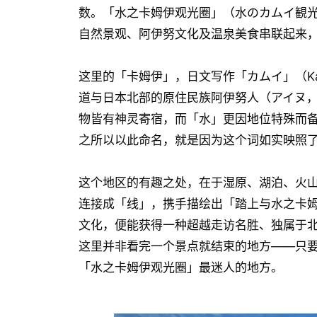
数。「水之卡姆伊观光圈」（水のカムイ観
自然景观、阿伊努文化及温泉美食串联起来
这里的「卡姆伊」，日文写作「カムイ」（K
道与日本北部的原住民族阿伊努人（アイヌ，
物皆有神灵寄宿，而「水」更因地位特殊而
之所以以此命名，就是因为这个词如实映照
这个地区的有趣之处，在于湿原、湖泊、火
连接成「线」，携手描绘出「踏上与水之卡
文化，便能获得一种超越走访名胜、独属于
这里并非看完一个景点就结束的地方——只
「水之卡姆伊观光圈」最迷人的地方。