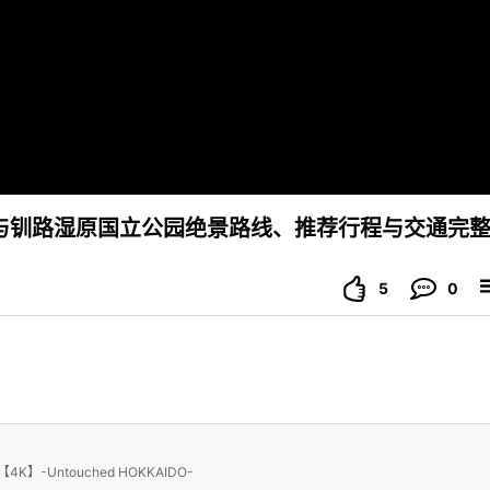
与钏路湿原国立公园绝景路线、推荐行程与交通完
5
0
ashu【4K】-Untouched HOKKAIDO-