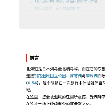
阿寒湖阿伊努聚落：邂逅阿伊努文化之处
阿寒湖温泉：无上的幸福时光
摩周湖的魅力：云海・展望台・弟子屈・川汤温
摩周湖的雾与云海
摩周湖周边：延伸景点介绍
水之卡姆伊观光圈必吃美食推荐
钏路区域：海鲜与炉端烧
阿寒湖区域：湖之恩惠与阿伊努饮食文化
前言
弟子屈・摩周区域：内陆恩惠与温泉地特有的
北海道是日本列岛最北端岛屿，而在它的东
四季如何玩？水之卡姆伊观光圈的季节魅力
连接
钏路湿原国立公园
、
阿寒湖
与
摩周湖
而
春至夏（5月至8月）：绿色与蓝色的季节，
(
0:54
)
，是个能够在一次旅行中体验雄伟自
秋季（9月至10月）：红叶与澄澈空气，适合
域。
冬季（11月至3月）：丹顶鹤观察、雪景与成
在这里，您会被湿原的辽阔所震撼、受湖畔
前往水之卡姆伊观光圈的交通方式：自驾・公共
在这片土地上延续至今的阿伊努文化。