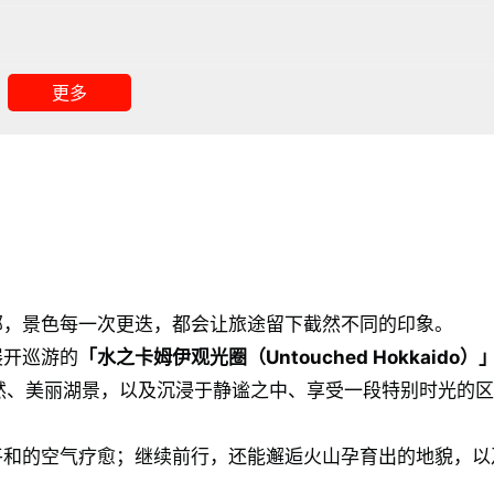
泉
更多
地方美食
部，景色每一次更迭，都会让旅途留下截然不同的印象。
展开巡游的
「水之卡姆伊观光圈（Untouched Hokkaido）
也适合初访者游览
然、美丽湖景，以及沉浸于静谧之中、享受一段特别时光的区
留下照片的季节
为温泉圣地的季节
平和的空气疗愈；继续前行，还能邂逅火山孕育出的地貌，以
交通・巴士完整指南