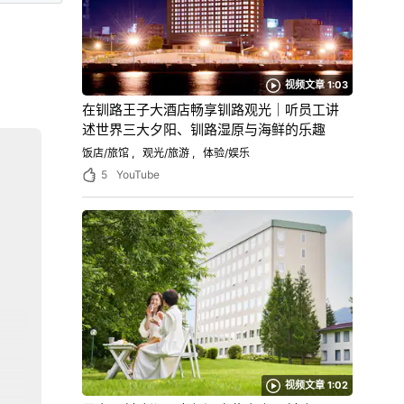
视频文章 1:03
在钏路王子大酒店畅享钏路观光｜听员工讲
述世界三大夕阳、钏路湿原与海鲜的乐趣
饭店/旅馆
观光/旅游
体验/娱乐
5
YouTube
视频文章 1:02