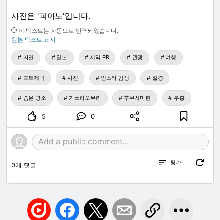
사진은 '피아노'입니다.
이 텍스트는 자동으로 번역되었습니다.
원본 텍스트 표시
자연
일본
지역 PR
관광
여행
포토제닉
사진
인스타 감성
절경
숨은 명소
가쓰라오무라
후쿠시마현
부흥
5
0
평가
0
개 댓글