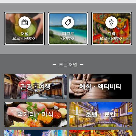
채널
태그로
지역
으로 검색하기
검색하기
으로 검색하기
모든 채널
관광・여행
체험・액티비티
먹거리・미식
호텔・료칸