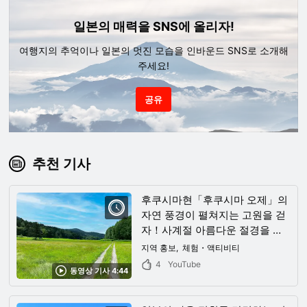
일본의 매력을 SNS에 올리자!
여행지의 추억이나 일본의 멋진 모습을 인바운드 SNS로 소개해
주세요!
공유
추천 기사
후쿠시마현「후쿠시마 오제」의
자연 풍경이 펼쳐지는 고원을 걷
자！사계절 아름다운 절경을 도
는 여행을 떠나자！
지역 홍보
체험・액티비티
4
YouTube
동영상 기사 4:44