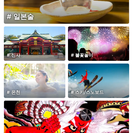
일본술
신사
불꽃놀이
온천
스키/스노보드