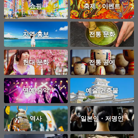
쇼핑
축제・이벤트
지역 홍보
전통 문화
현대 문화
전통 공예
연예·음악
예술·건축물
역사
일본인・저명인