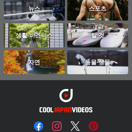
뉴스
스포츠
생활·비즈니스
탈 것
자연
동물·생물