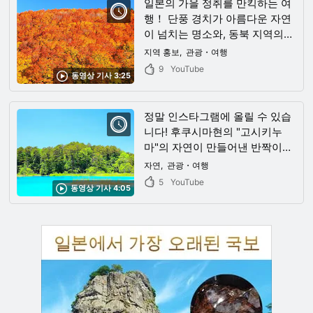
일본의 가을 정취를 만킥하는 여
행！ 단풍 경치가 아름다운 자연
이 넘치는 명소와, 동북 지역의
전통 문화를 소개！
지역 홍보
관광・여행
9
YouTube
동영상 기사 3:25
정말 인스타그램에 올릴 수 있습
니다! 후쿠시마현의 "고시키누
마"의 자연이 만들어낸 반짝이는
코발트 블루 수면은 이 세상 밖에
자연
관광・여행
서는 볼 수 없는 신비로운 광경입
5
YouTube
동영상 기사 4:05
니다!