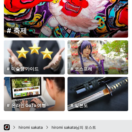
축제
미슐랭 가이드
코스프레
온라인 GoTo 여행
일본도
hiromi sakata
hiromi sakata님의 포스트