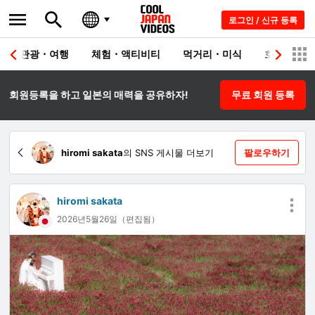
로그인 / 신규 등록
관광・여행
체험・액티비티
먹거리・미식
호텔・료칸
회원등록을 하고 일본의 매력을 공유하자!
무료 회원 등록
hiromi sakata
의 SNS 게시물 더보기
팔로우하기
hiromi sakata
2026년5월26일（편집됨）