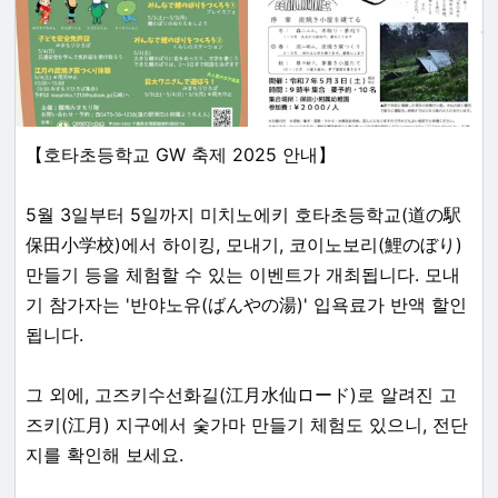
【호타초등학교 GW 축제 2025 안내】
5월 3일부터 5일까지 미치노에키 호타초등학교(道の駅
保田小学校)에서 하이킹, 모내기, 코이노보리(鯉のぼり)
만들기 등을 체험할 수 있는 이벤트가 개최됩니다. 모내
기 참가자는 '반야노유(ばんやの湯)' 입욕료가 반액 할인
됩니다.
그 외에, 고즈키수선화길(江月水仙ロード)로 알려진 고
즈키(江月) 지구에서 숯가마 만들기 체험도 있으니, 전단
지를 확인해 보세요.