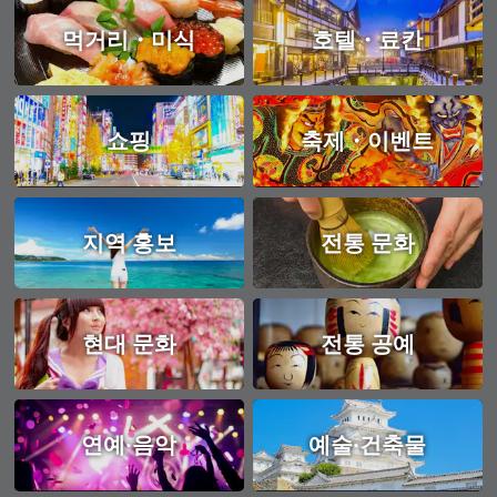
먹거리・미식
호텔・료칸
쇼핑
축제・이벤트
지역 홍보
전통 문화
현대 문화
전통 공예
연예·음악
예술·건축물