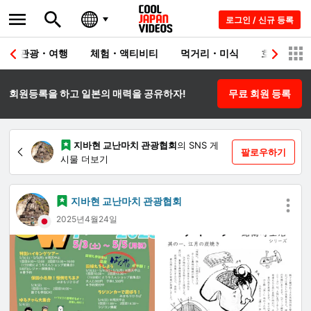
로그인 / 신규 등록
관광・여행
체험・액티비티
먹거리・미식
호텔・료칸
회원등록을 하고 일본의 매력을 공유하자!
무료 회원 등록
지바현 교난마치 관광협회
의 SNS 게
팔로우하기
시물 더보기
지바현 교난마치 관광협회
2025년4월24일