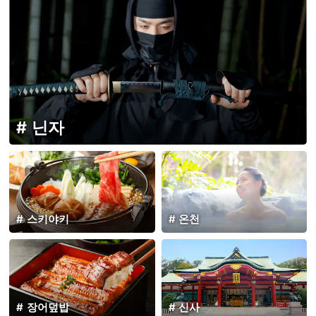
닌자
스키야키
온천
장어덮밥
신사