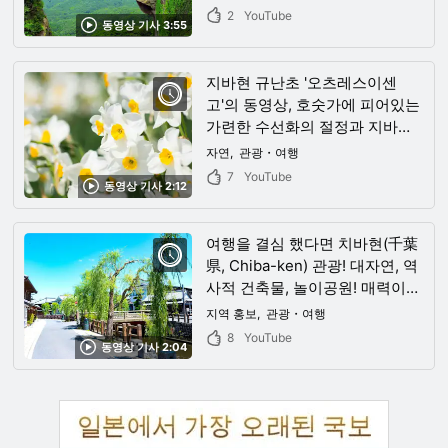
2
YouTube
동영상 기사 3:55
지바현 규난초 '오츠레스이센
고'의 동영상, 호숫가에 피어있는
가련한 수선화의 절정과 지바현
에 있는 에즈키스이센로드의 '수
자연
관광・여행
선축제'의 볼거리도 소개
7
YouTube
동영상 기사 2:12
여행을 결심 했다면 치바현(千葉
県, Chiba-ken) 관광! 대자연, 역
사적 건축물, 놀이공원! 매력이
가득한 관광지가 이렇게 많을 수
지역 홍보
관광・여행
가 있나요?
8
YouTube
동영상 기사 2:04