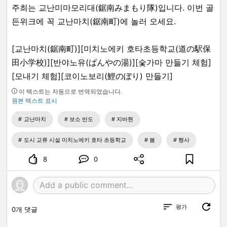
주최는 교난미마모리대(鋸南みまもり隊)입니다. 이번 골
든위크에 꼭 교난마치(鋸南町)에 놀러 오세요.
[교난마치(鋸南町)][미치노에키 호타초등학교(道の駅保
田小学校)][반야노유(ばんやの湯)][숯가마 만들기 체험]
[모내기 체험][코이노보리(鯉のぼり) 만들기]
이 텍스트는 자동으로 번역되었습니다.
원본 텍스트 표시
교난마치
보소 반도
지바현
도시 교류 시설 미치노에키 호타 초등학교
봄
행사
8
0
평가
0
개 댓글