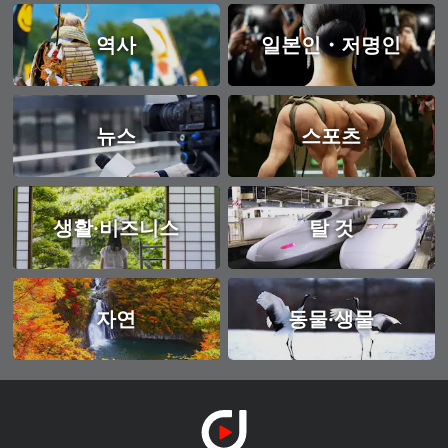
역사
일본인・저명인
뉴스
스포츠
생활·비즈니스
탈 것
자연
동물·생물