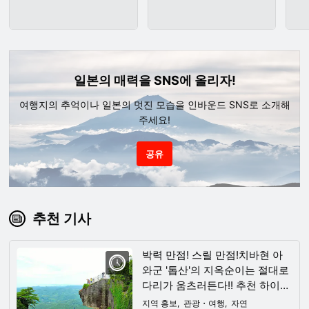
일본의 매력을 SNS에 올리자!
여행지의 추억이나 일본의 멋진 모습을 인바운드 SNS로 소개해
주세요!
공유
추천 기사
박력 만점! 스릴 만점!치바현 아
와군 '톱산'의 지옥순이는 절대로
다리가 움츠러든다!! 추천 하이킹
&등산 명소와 주변 관광
지역 홍보
관광・여행
자연