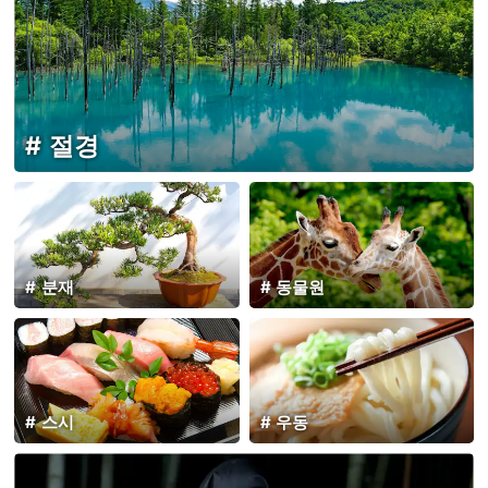
절경
분재
동물원
스시
우동