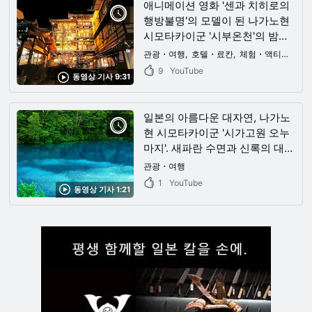
애니메이션 영화 '센과 치히로의
행방불명'의 모델이 된 나가노현
시모타카이군 '시부온천'의 밤을
동영상으로! 환상적인 분위기는
관광・여행
호텔・료칸
체험・액티비티
마치 다른 세계! 일상의 번잡함에
9
YouTube
동영상 기사 9:31
서 벗어나 몸과 마음을 치유하는
여행으로
일본의 아름다운 대자연, 나가노
현 시모타카이군 '시가고원 오누
마지'. 새파란 수면과 신록의 대비
는 마치 한 장의 그림을 보는 듯
관광・여행
한 아름다움!
1
YouTube
동영상 기사 1:21