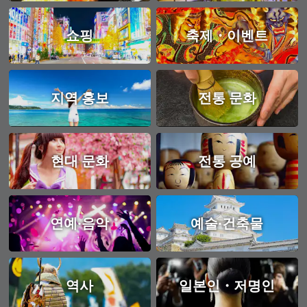
쇼핑
축제・이벤트
지역 홍보
전통 문화
현대 문화
전통 공예
연예·음악
예술·건축물
역사
일본인・저명인