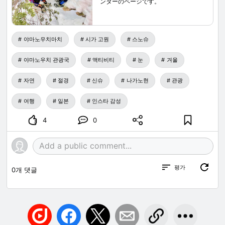
ンターのページです。
야마노우치마치
시가 고원
스노슈
야마노우치 관광국
액티비티
눈
겨울
자연
절경
신슈
나가노현
관광
여행
일본
인스타 감성
4
0
평가
0
개 댓글