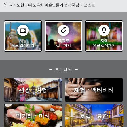
나가노현 야마노우치 마을만들기 관광국님의 포스트
채널
태그로
지역
으로 검색하기
검색하기
으로 검색하기
모든 채널
관광・여행
체험・액티비티
먹거리・미식
호텔・료칸