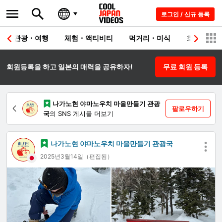
로그인 / 신규 등록
관광・여행
체험・액티비티
먹거리・미식
호텔・료칸
회원등록을 하고 일본의 매력을 공유하자!
무료 회원 등록
나가노현 야마노우치 마을만들기 관광
팔로우하기
국
의 SNS 게시물 더보기
나가노현 야마노우치 마을만들기 관광국
2025년3월14일（편집됨）