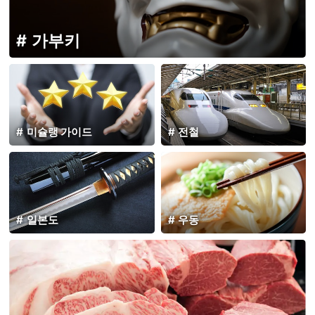
가부키
미슐랭 가이드
전철
일본도
우동