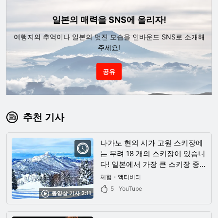
일본의 매력을 SNS에 올리자!
여행지의 추억이나 일본의 멋진 모습을 인바운드 SNS로 소개해
주세요!
공유
추천 기사
나가노 현의 시가 고원 스키장에
는 무려 18 개의 스키장이 있습니
다! 일본에서 가장 큰 스키장 중
하나는 겨울 스포츠의 성역이었
체험・액티비티
습니다!
5
YouTube
동영상 기사 2:11