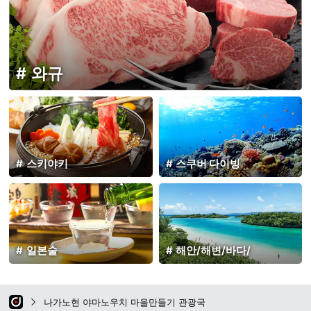
와규
스키야키
스쿠버 다이빙
일본술
해안/해변/바다/
나가노현 야마노우치 마을만들기 관광국