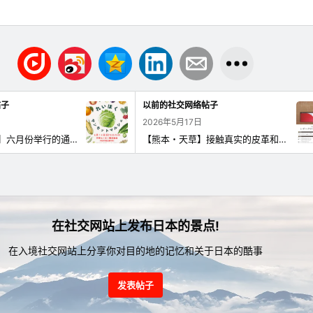
帖子
以前的社交网络帖子
2026年5月17日
【雷北夕阳市场】六月份举行的通知📣 大家好！这是关于「雷北夕阳市场」六月份举行的通知♪ 👀此次的夕阳市场亮点👀 ❣雷北町的农产品和加工品、熟食等将会在「雷北夕阳市场」上销售，此次也会有“二之屋”的团子摊位！ 还有甘蔗晚柑和小洋葱的打包销售！ 期待大家的光临😊请不要忘记带上自己的购物袋🛍✨ 【预计销售商品】 ・甘蔗晚柑（打包销售） ・秋葵 ・米🌾 ・熟食 ・南瓜 ・黄瓜🥒 ・苦瓜 ・土豆🥔 ・小洋葱（打包销售） ・蜜柑 ・玉米🌽 ・茄子🍆 ・花芝 ・面包 ・甜菜 ・青椒🫑 ・团子 ・小番茄 ・木耳 🥦🍅🥕🍠🥬🧅🫑🌽🌶🫛🍆🫚🥔 雷北夕阳市场 【举办日期：六月十四日（星期日）下午1点至下午3点 【地点】（一社）天草雷北观光协会 ※雷北町观光案内所（雷北町上津深江4535-1）
【熊本・天草】接触真实的皮革和工具。成人皮革工艺体验会 在熊本县苓北町的“苓北町观光案内所”举办以欧洲传统技术为基础的皮革工艺体验会。 此次使用的是意大利制造的高档皮革“布特罗”。使用专业工具，从打孔到缝制，亲身体验工匠的技艺，制作属于自己的卡片夹。 动手时，神奇地展现出个人的特质。在日本美丽的地方小镇，您想体验制作的乐趣和像人生一样奢华的时光吗？ 举办日期：2026年6月10日（星期三）9:30〜12:00 地点：苓北町观光案内所2楼（熊本县天草郡苓北町上津深江4535-1） 参加费：6,000日元 名额：前10名（需预约） 讲师：革工房 牧田（牧田 孝一氏） ※如有疑问，请联系讲师 有关报名方法等详细信息，请在（一社）天草れいほく观光协会官网的公告栏中确认。
在社交网站上发布日本的景点!
在入境社交网站上分享你对目的地的记忆和关于日本的酷事
发表帖子