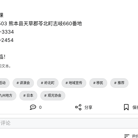
课
2503 熊本县天草郡苓北町志岐660番地
-3334
-2454
临！
的文本。
活动
讲演会
岭北町
地域宣传
移民
推荐
九州地方
日本
观光协会
0
分享
保
评