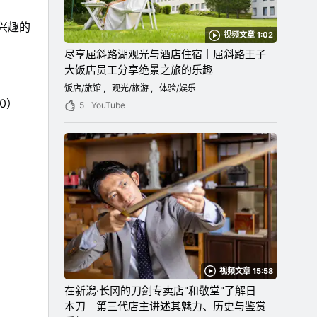
兴趣的
视频文章 1:02
尽享屈斜路湖观光与酒店住宿｜屈斜路王子
大饭店员工分享绝景之旅的乐趣
饭店/旅馆
观光/旅游
体验/娱乐
00）
5
YouTube
视频文章 15:58
在新潟·长冈的刀剑专卖店"和敬堂"了解日
本刀｜第三代店主讲述其魅力、历史与鉴赏