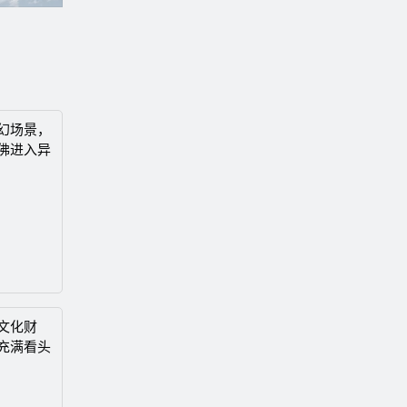
幻场景，
佛进入异
文化财
充满看头