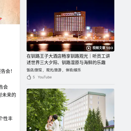
视频文章 1:03
在钏路王子大酒店畅享钏路观光｜听员工讲
述世界三大夕阳、钏路湿原与海鲜的乐趣
饭店/旅馆
观光/旅游
体验/娱乐
报告会！
5
YouTube
告会
对未来的
个性丰