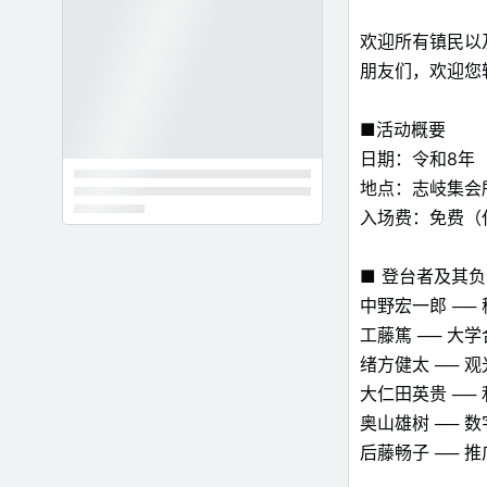
欢迎所有镇民以
朋友们，欢迎您
■活动概要
日期：令和8年（20
地点：志岐集会
入场费：免费（
■ 登台者及其
中野宏一郎 ──
工藤篤 ── 大
绪方健太 ── 
大仁田英贵 ─
奥山雄树 ── 
后藤畅子 ── 