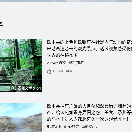
子
熊本县的上色见熊野座神社是人气动画的奇
是动画迷必去的观光景点。透过视频感受仿
世界的神秘氛围！
艺术/建筑物
观光/旅游
8
YouTube
视频文章 3:04
熊本县拥有广阔的大自然和深具历史渊源的
产，给人宛如置身异国之感；美食、祭典等
的熊本正是人人都想造访一次的观光胜地！
地域宣传
观光/旅游
体验/娱乐