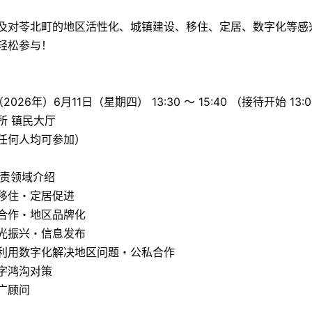
及对苓北町的地区活性化、城镇建设、移住、定居、数字化等感
轻松参与！
26年）6月11日（星期四） 13:30 ～ 15:40 （接待开始 13:
所 镇民大厅
任何人均可参加）
负责领域介绍
 移住・定居促进
学合作・地区品牌化
观光振兴・信息发布
─ 利用数字化解决地区问题・公私合作
数字鸿沟对策
推广顾问