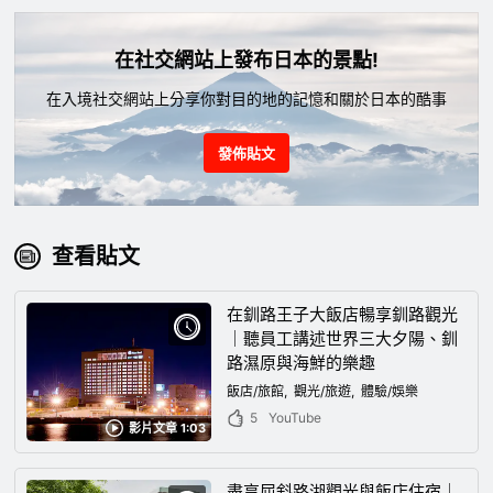
在社交網站上發布日本的景點!
在入境社交網站上分享你對目的地的記憶和關於日本的酷事
發佈貼文
查看貼文
在釧路王子大飯店暢享釧路觀光
｜聽員工講述世界三大夕陽、釧
路濕原與海鮮的樂趣
飯店/旅館
觀光/旅遊
體驗/娛樂
5
YouTube
影片文章 1:03
盡享屈斜路湖觀光與飯店住宿｜