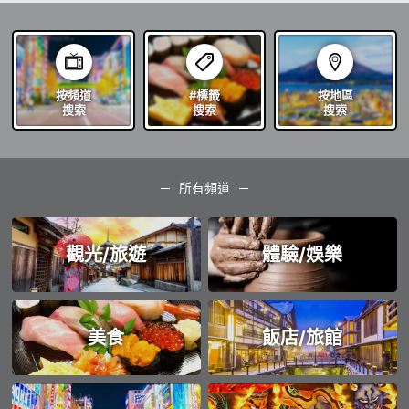
按頻道
#標籤
按地區
搜索
搜索
搜索
所有頻道
觀光/旅遊
體驗/娛樂
美食
飯店/旅館