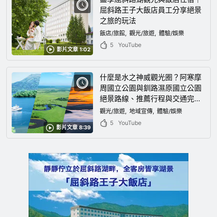
屈斜路王子大飯店員工分享絕景
之旅的玩法
飯店/旅館
觀光/旅遊
體驗/娛樂
5
YouTube
影片文章 1:02
什麼是水之神威觀光圈？阿寒摩
周國立公園與釧路濕原國立公園
絕景路線、推薦行程與交通完整
指南
觀光/旅遊
地域宣傳
體驗/娛樂
5
YouTube
影片文章 8:39