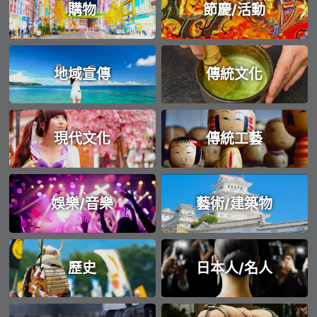
購物
節慶/活動
地域宣傳
傳統文化
現代文化
傳統工藝
娛樂/音樂
藝術/建築物
歷史
日本人/名人