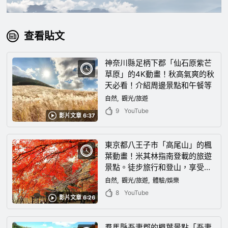
查看貼文
神奈川縣足柄下郡「仙石原紫芒
草原」的4K動畫！秋高氣爽的秋
天必看！介紹周邊景點和午餐等
自然
觀光/旅遊
9
YouTube
影片文章 6:37
東京都八王子市「高尾山」的楓
葉動畫！米其林指南登載的旅遊
景點。徒步旅行和登山，享受美
麗的秋天
自然
觀光/旅遊
體驗/娛樂
8
YouTube
影片文章 6:26
羣馬縣吾妻郡的楓葉景點「吾妻