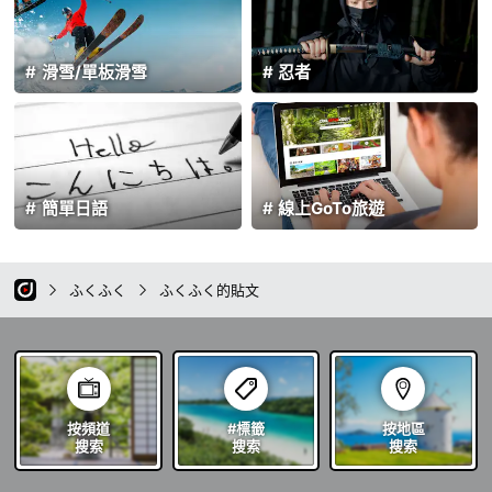
滑雪/單板滑雪
忍者
簡單日語
線上GoTo旅遊
ふくふく
ふくふく的貼文
按頻道
#標籤
按地區
搜索
搜索
搜索