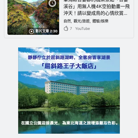
溪谷」用無人機4K空拍動畫一飛
沖天！請以變成鳥的心情欣賞壓
軸戲的日本秋天的風景。
自然
觀光/旅遊
體驗/娛樂
7
YouTube
影片文章 2:30