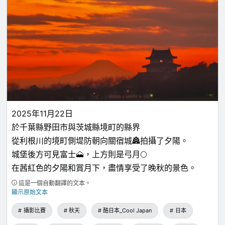
2025年11月22日
於千葉縣野田市與茨城縣境町的縣界
從利根川的境町側堤防朝向關宿城🏯拍攝了夕陽。
城堡後方可見富士🗻，上方則是弓月🌕
在茜紅色的夕陽和賞月下，盡情享受了晚秋的景色。
這是一個自動翻譯的文本。
顯示原始文本
攝影比賽
秋天
酷日本_Cool Japan
日本