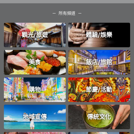
所有頻道
觀光/旅遊
體驗/娛樂
美食
飯店/旅館
購物
節慶/活動
地域宣傳
傳統文化