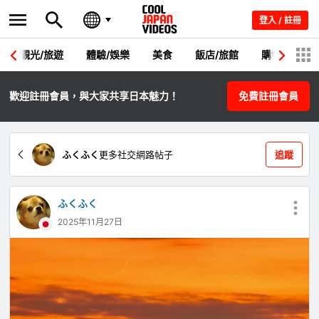
登入 / 註冊
觀光/旅遊
體驗/娛樂
美食
飯店/旅館
購物
節
歡迎註冊會員，與大家共享日本魅力！
免費註冊會員
ふくふく
更多社交網路帖子
追蹤
ふくふく
2025年11月27日