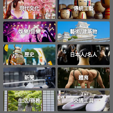
現代文化
傳統工藝
娛樂/音樂
藝術/建築物
歷史
日本人/名人
新聞
體育
生活/商務
交通工具