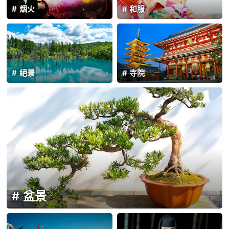
烟火
和服
絕景
寺院
盆景