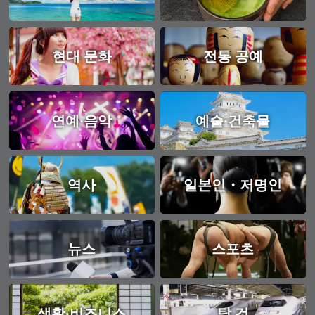
현대 문화
전통 공예
연예·음악
예술·건축물
역사
일본인・저명인
뉴스
스포츠
생활·비즈니스
탈 것