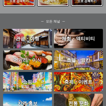
으로 검색하기
검색하기
으로 검색하기
모든 채널
관광・여행
체험・액티비티
먹거리・미식
호텔・료칸
쇼핑
축제・이벤트
지역 홍보
전통 문화