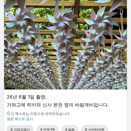
26년 6월 1일 촬영.
가와고에 히카와 신사 본전 옆의 바람개비입니다.
이 텍스트는 자동으로 번역되었습니다.
원본 텍스트 표시
가와고에시
지역 PR
일본
사이타마현