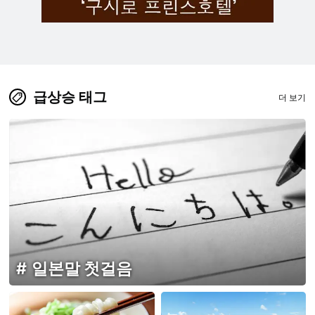
급상승 태그
더 보기
일본말 첫걸음