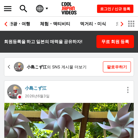
로그인 / 신규 등록
관광・여행
체험・액티비티
먹거리・미식
호텔・료칸
회원등록을 하고 일본의 매력을 공유하자!
무료 회원 등록
小島こず江
의 SNS 게시물 더보기
팔로우하기
小島こず江
2026년6월3일