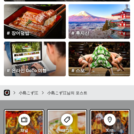
장어덮밥
후지산
온라인 GoTo 여행
스모
小島こず江
小島こず江님의 포스트
채널
태그로
지역