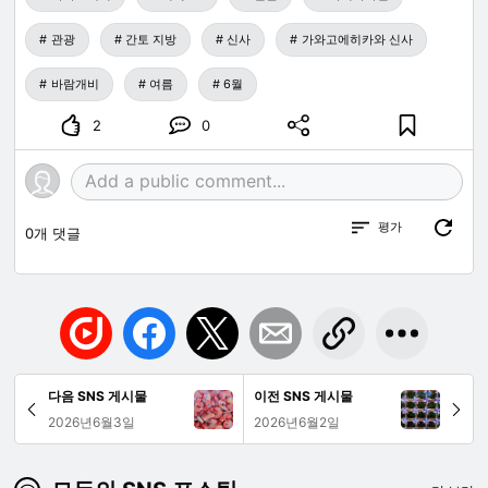
관광
간토 지방
신사
가와고에히카와 신사
바람개비
여름
6월
2
0
평가
0
개 댓글
다음 SNS 게시물
이전 SNS 게시물
2026년6월3일
2026년6월2일