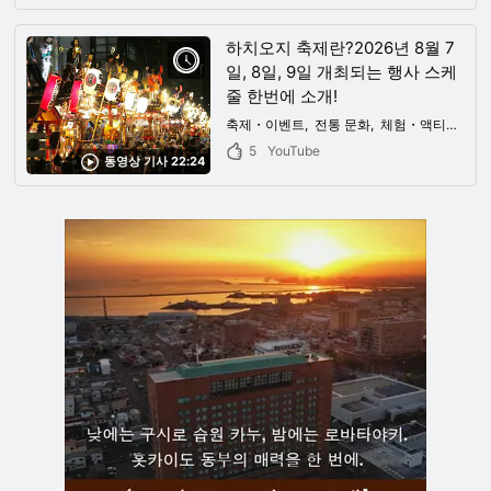
하치오지 축제란?2026년 8월 7
일, 8일, 9일 개최되는 행사 스케
줄 한번에 소개!
축제・이벤트
전통 문화
체험・액티비티
5
YouTube
동영상 기사 22:24