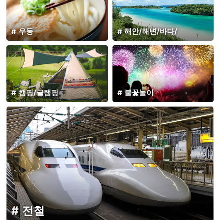
우동
해안/해변/바다/
캠핑/글램핑
불꽃놀이
전철