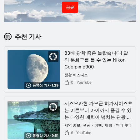
공유
추천 기사
83배 광학 줌은 놀랍습니다! 달
의 분화구를 볼 수 있는 Nikon
Coolpix p900
생활·비즈니스
0
YouTube
동영상 기사 1:29
시즈오카현 가모군 히가시이즈초
는 어른부터 아이까지 즐길 수 있
는 다양한 매력이 넘치는 관광 명
소! 밤하늘에 펼쳐진 만점의 밤하
지역 홍보
관광・여행
체험・액티비티
늘은 시간이 멈춘 것처럼 느껴지
6
YouTube
동영상 기사 9:51
는 절경이었다!