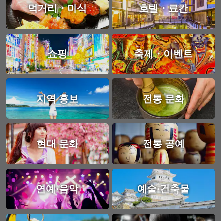
먹거리・미식
호텔・료칸
쇼핑
축제・이벤트
지역 홍보
전통 문화
현대 문화
전통 공예
연예·음악
예술·건축물