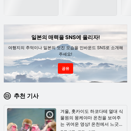
일본의 매력을 SNS에 올리자!
여행지의 추억이나 일본의 멋진 모습을 인바운드 SNS로 소개해
주세요!
공유
추천 기사
겨울, 홋카이도 하코다테 열대 식
물원의 몽케야마 온천을 보여주
는 귀여운 영상! 온천에서 느긋하
게 쉬는 원숭이는 귀엽기 때문에