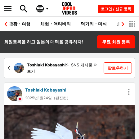
로그인 / 신규 등록
관광・여행
체험・액티비티
먹거리・미식
호텔・료칸
회원등록을 하고 일본의 매력을 공유하자!
무료 회원 등록
Toshiaki Kobayashi
의 SNS 게시물 더
팔로우하기
보기
Toshiaki Kobayashi
2025년1월24일（편집됨）