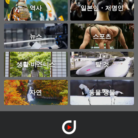
역사
일본인・저명인
뉴스
스포츠
생활·비즈니스
탈 것
자연
동물·생물