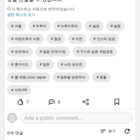
이 텍스트는 자동으로 번역되었습니다.
원본 텍스트 표시
겨울
두루미
쓰루이무라
설경
설원
야생조류의 낙원
절경
자연
인스타 감성
포토제닉
얼음 안개/수빙
구시로 습원 국립공원
홋카이도
일본
사진 공모전
쿨 재팬_Cool Japan
일본을 방문하다
동물
지역 PR
7
0
평가
0
개 댓글