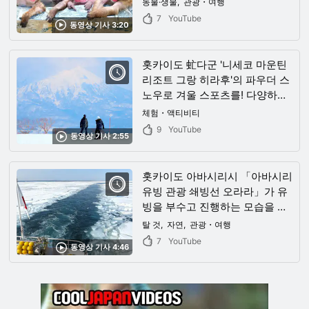
동물·생물
관광・여행
대인기입니다!
7
YouTube
동영상 기사 3:20
홋카이도 虻다군 '니세코 마운틴
리조트 그랑 히라후'의 파우더 스
노우로 겨울 스포츠를! 다양하고
웅장한 코스가 매력
체험・액티비티
9
YouTube
동영상 기사 2:55
홋카이도 아바시리시 「아바시리
유빙 관광 쇄빙선 오라라」가 유
빙을 부수고 진행하는 모습을 동
영상으로. 겨울 풍물시! 유빙기,
탈 것
자연
관광・여행
크루즈 요금도 소개
7
YouTube
동영상 기사 4:46