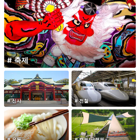
축제
신사
전철
우동
캠핑/글램핑