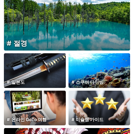
절경
일본도
스쿠버 다이빙
온라인 GoTo 여행
미슐랭 가이드