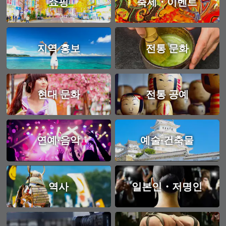
쇼핑
축제・이벤트
지역 홍보
전통 문화
현대 문화
전통 공예
연예·음악
예술·건축물
역사
일본인・저명인