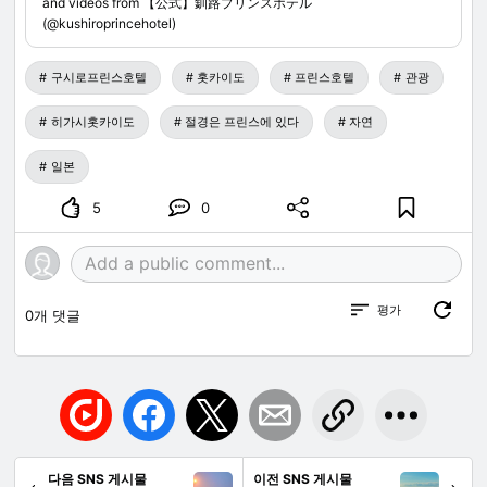
and videos from 【公式】釧路プリンスホテル
(@kushiroprincehotel)
구시로프린스호텔
홋카이도
프린스호텔
관광
히가시홋카이도
절경은 프린스에 있다
자연
일본
5
0
평가
0
개 댓글
다음 SNS 게시물
이전 SNS 게시물