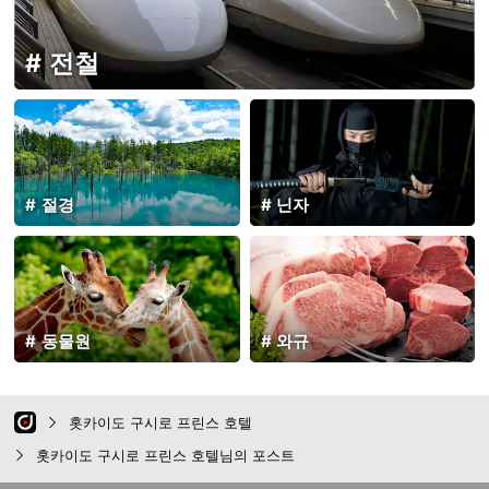
전철
절경
닌자
동물원
와규
홋카이도 구시로 프린스 호텔
홋카이도 구시로 프린스 호텔님의 포스트