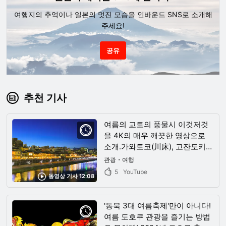
여행지의 추억이나 일본의 멋진 모습을 인바운드 SNS로 소개해
주세요!
공유
추천 기사
여름의 교토의 풍물시 이것저것
을 4K의 매우 깨끗한 영상으로
소개.가와토코(川床), 고잔도키
(五山送り火), 능제(陵祭)… 등, 너
관광・여행
는 여름의 교토(京都)에서 무엇을
5
YouTube
동영상 기사 12:08
즐겨?
'동북 3대 여름축제'만이 아니다!
여름 도호쿠 관광을 즐기는 방법