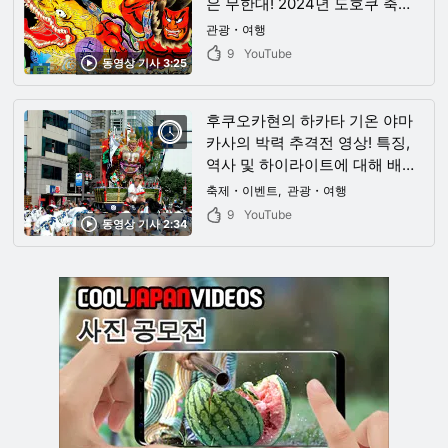
은 무한대! 2024년 도호쿠 축제
일정과 추천 관광지도 소개
관광・여행
9
YouTube
동영상 기사 3:25
후쿠오카현의 하카타 기온 야마
카사의 박력 추격전 영상! 특징,
역사 및 하이라이트에 대해 배우
고 초여름에 하카타에서 잊을 수
축제・이벤트
관광・여행
없는 감동적인 경험을 해보세요!
9
YouTube
동영상 기사 2:34