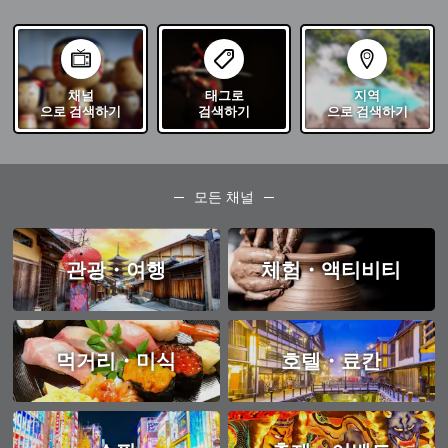
채널
태그로
지역
으로 검색하기
검색하기
으로 검색하기
모든 채널
관광・여행
체험・액티비티
먹거리・미식
호텔・료칸