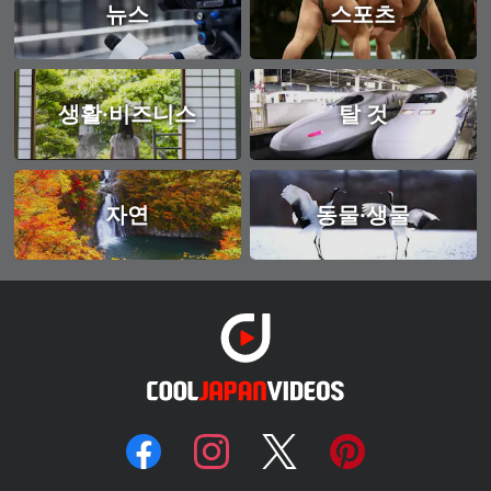
뉴스
스포츠
생활·비즈니스
탈 것
자연
동물·생물