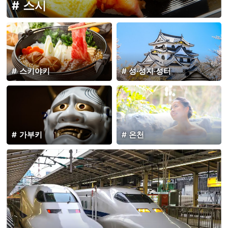
스시
스키야키
성·성지·성터
가부키
온천