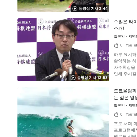
니다.
동영상 기사 2:44
수많은 타이
소개!
일본인・저명
0
YouTu
하부 요시하
활약하는 하부 요시하루
자주휘장을 
인해 주시길 바랍니다. 자주휘장 수상 동영상에 소개되는 하부 요시하루란?경력은? 이
동영상 기사 12:53
영세 7관왕
아, 중학생에 프로 
도쿄올림픽에서
억엔이 넘고, 이것은 장기계에서도
는 젊은 영
요시하루는 2
배 선수권자의 칭호 자격도 보관 
일본인・저명
도전 정신이, 영세
0
YouTu
사진：과학 이미지 자주 휘장은, 과학기술 개발 분야의 발명이나 발견을 한 공로자나, 학술이나
프로 서퍼 마츠다 시노 선수의 동영상을 소
여되는 것입
프로그램에서, 프로 서퍼 마츠
니다. 하부 요시하루 용왕에게 수여된 것은 자주휘장의 가을 휘장입니다. 자주 휘장 이외에도, 적 휘장이나 녹 휘장, 황 포장이나 남 포장, 감 포장 등
델로도 선택되었으며, 