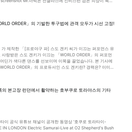
은 랩퍼로 활동하는 LUNA씨. 세계적인 초능력자로 유명한 『유
볼'로, 파리에서도 집처럼 건강한 식생활을 할 수 있어 안심된다
반에 마술과 요술의 일대 붐을 일으켰습니다. Mr.마릭이
의 단골 대사「왔습니다！왔습니다！」「핸드 파워 입니다！」는, 일대
ORLD ORDER」의 기발한 투구법에 관객 모두가 시선 고정!
 술수나 트릭은 당연히 알고
면서도 사랑스러운 매력이 넘치는 모리 히카리 씨에게 관심을 가
로 믿은 사람들의 매정한 말이 마음에 쌓이고 쌓여, 병으로까지
llpa」가 제작한 「[프로야구 파] 스도 겐키 씨가 이끄는 퍼포먼스 유
 사랑받은 스도 겐키가 이끄는 「WORLD ORDER」의 퍼포먼
술 같은 마술을 보여주는 둘이, 「혹시 Mr.마릭？」이라는 소문
술을 소개 이미지
 움직여 의자에서 떨어집니다. 물론 이 장면에서도 Mr.마릭의 단
거에 출마해 보기 좋게 당선. 정치가로서의 활동도
록의 본고장 런던에서 활약하는 호부쿠로 토라야스의 기타
를 만들거나, 다쿠쇼쿠 대학 레슬링부 감독, 뮤지션, 작가, 영
전의 놀라움은, 꼭 실제 동영상으로 보시고 체감하셨으면 합니다.
보유한 유일무이한 존재로 주목을 받고 있습니다. 스도 겐키
다. Mr.마릭씨의 공적의 뒷면에는, 계
없었던 퍼포먼스 집단으로 많은 사람을 매료시켰습니다. 월드
과 매직의 매력을 많은 사람들에게 전해 왔습니다. 지금도 초능
RDER」의 멤버 외에 640명의 댄서가 더해져, 로봇 댄스를 선
알아 주셨으면 좋겠습니다.
타이 공식 유튜브 채널이 공개한 동영상 '호쿠로 토라타이-
 좋다)」,
ONDON Electric Samurai-Live at O2 Shepherd's Bush
받는 존재가 되었습니다. 어딘가 색다른 뮤직비디오는 해외에서도