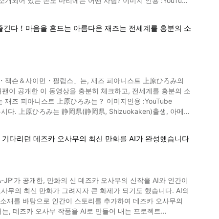
 주방용품과 목욕 용품을
!
율을 즐긴다！마음을 흔드는 아름다운 재즈는 전세계를 흥분의 소
좋은 친구관계가 계속되는 정리의 마법'을 발매해 화제가 되었습니
니ー・잭슨＆사이먼・필립스」는, 재즈 피아니스트 上原ひろみ의
 선정한 ‘세계에서 가장 영향력 있는 100인’에도 선정되었습니다.
NS에도 정리 해시태그로 ‘콘마
 활동명은「Hiromi」입니다. 2007년에는 디자이너 三原康裕
정리하는 일”, 자신이 가지고 있는 것에 대해서 “감사하는 일”
 기다리던 데즈카 오사무의 최신 만화를 AI가 완성했습니다
 왔습니다. 8살부터 재즈의 세계에 빠졌다는 上原ひろみ는, 미국
 사람의 마음에 전달되었다고 동영상의 2:54에서 저널리스트는
미가 있다’라고 하는 분은, 꼭 콘도 마리에 씨의 정리 기술을 참고
IA-JP’가 공개한, 만화의 신 데즈카 오사무의 신작을 AI와 인간이
고 있습니다. 그녀의 활동은, TV방송「정열
다. 재즈 피아니스트 上原ひろみ 동영
낸 소재를 바탕으로 인간이 스토리를 추가하여 데즈카 오사무의
이션이 일어납니다. 동영상에서 소개하는 上原