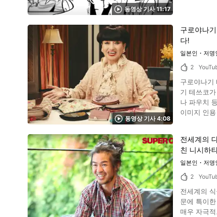
‘TEZUKA2020’에 대해 동영상과 
ひろみ 음악
동영상 기사 11:17
화의 신'으로
정보를 알아
나 만화가로
구로야나기 
니다. 생명이나 과학, 미래를 소재로 한 스토리 만화가 유명하며, 전 세계적으로 많은 팬들이 있습니다. 데즈카 오사무의 데뷔 작품은 '마아짱의 일기
다!
장' 이에요. 당시에는
잭, 세 눈이 간다, 불
일본인・저명
screenshot ‘TEZUKA 2020’은 최신의 테크놀로지와 인간의 공동 작업에 의해 테즈카 오사무의 신작을 제작하는 프로젝트입니다. 플롯과 캐릭터를
2
YouTu
AI가 담당
구로야나기 
대표인 데즈
기 테쓰코가 가방이나 지갑의 내용
다"고 말하고 있습니다. 대부분의 사람들이 인공지능이 만드니까 완성된 
나 파우치 등의 컬러풀한
너무 동떨어
이미지 인용 :YouTube screenshot 구로야나
문에, AI연구자는 
동영상 기사 4:08
형은 A형, 결혼은 하지
목이 붙여져 고단샤 발행
우나 탤런트
철학자가, 발전
전세계의 다
0:29부터 그림엽서,
한 TEZUKA2020의 기사 요약 이미지 인용 :YouTube scre
친 니시하타
토토짱」은, 단행본
보레이션 프로젝트인 ‘TEZU
남겼습니다. 동영상에 소개되는 구로야나기 테쓰코의 활약상을 확인해보자! 사진：쇼와 시대 TV 구로야나기 테쓰코는 텔레비전 방송이 시작된지
일본인・저명
볼 수 있습
마 되지 않
2
YouTu
재도 다양한 프로그램과 CM에 
전세계의 식
프로그램의 
문에 특이한
2020년 현재도 계속되고 있습니다. 동영상에 소개된
매우 자극적으로 느끼는 경우가 많을 
하면 양파 