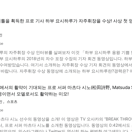
틀을 획득한 프로 기사 하부 요시하루가 자주휘장을 수상! 사상 첫 
인
be
루의 자주휘장 수상 인터뷰를 살펴보자 이것 「하부 요시하루 용왕 기쁨
의 2018년의 자수 포장 수장의 기자 회견 동영상입니다. 하부 요시하루는 2018년, 각각 국민 영예상의 내각총리대신 현창과
수여받았습니다. 여기서 소개하는 자주휘장 수상 기자 회견의 동영상에서는
미지 인용 :YouTube screenshot 하부 요시하루는 1970년생
에 오른 유명한 프로 장기 기사. 아내 하부 리에와의 사이에 두 딸을 두었
데뷔. 데뷔 직후에 전 기사 1위의 승률을 기록하며 화제를 모았습니다. 장기연맹에 따르면 획득상금과 대국료를 합치면 연수
의 활약이 기대되는 프로 서퍼 마츠다 시노(松田詩野, Matsuda Shino)의
 랭크 1위가 됩니다. 자주휘장 수상 동영상에 소개되는 하부 요시하루는 어떤 프로 기사?성적은? 사진：장기 하부
웅이면서 모델로서도 활약하는 미모!
017년 사상 최초로 영세용왕, 19세 명인, 영세왕위, 명예왕좌, 영세기
유지하고 있습니다. 하부 요시하루의 명언 중 「눈앞의 승리보다 굳이 모험적인 한 수를 둔다」는 말이 있습니다. 이
인
스포츠
 7관왕 획득이나 자주휘장 수장이라는 쾌거로 이어졌을지도 모르겠네요. 동영상에 소개되는 자주휘장은?어떤 사람이 
be
 스포츠, 예술 분야에서 뛰어난 실적을 올린 분에게 수
개! 이 영상은 TV 오사카의 “BREAK THROUGH(브레이크 스루~) ~한계 돌파에 도전하는 선수들~”이라는
니다. 휘장은 일본국 헌법 제 7조 7호에 근거해 수여되어 최근에는 사
다 시노를 소개한 동영상입니다. 동영상의 0:42에서도 소개되고 있듯이, 마츠다 시노는 SHIBUYA 109 시즌 비주얼 모
인스타그램이나 Twitter도 열심히 하는 평범한 여고생입니다. 그러나 그녀가 바다에 한번 나가면 서핑 보드를 자유롭게 다루는