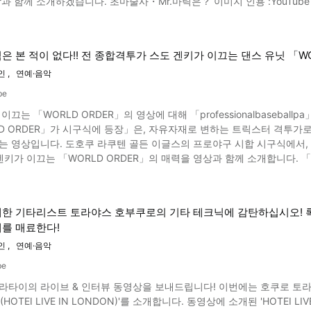
.마릭은？ 이미지 인용 :YouTube screenshot Mr.마릭은 선글라스에 신비스런 검은 의상이 특징
파리의 한 레스토랑
다. 본명은 마쓰오 아키라, 기후현 (기후시 1949년 1월1일 출생. 딸
리 히카리 씨가 항상 부탁하는 추천 메뉴는 '오가닉 코코넛 드래곤 프루츠 
본보기로, 초능력 엔터테이너로 『초마술사』라는 직함을 달고, 1980년대 후
 때 흐르는 익숙한 테마곡 『The Art of Noise』와, 초마술 중
은 본 적이 없다!! 전 종합격투가 스도 겐키가 이끄는 댄스 유닛 「W
가로 대성공한 몇 안 되는 한 명입니다. 엔터테
있는 코디를 하려 한다는 모리 히카리 씨. 동영상에서는 화려한 블루 셋업 팬츠를 발군의 스타일로 입은 모습을 볼 수 있습
원 환자 초마술로, 흥미진진한 퍼포먼스를 많이 보여주는 Mr.마릭씨지만, 한 때TV에 출연하지 않은
인
연예·음악
. 사실은, 1년간 스트레스성 안면 마비의 병을 앓아, TV출연을 거절했었다고 합니다. 매직이나 마술의
모리 히카리의 웃는 얼굴이 넘칩니다. 해외의 반응도 좋은, 아우라가 넘치
be
것으로, 마릭씨를 폄하하는 서적 등도 다수 존재했습니다. 그 서적을 그대
이 동영상을 봐 주세요!
이끄는 「WORLD ORDER」의 영상에 대해 「professionalbaseba
ー마릭이 TV에서 멀어져 있던 시기에, 멋진 마술을 보여
LD ORDER」가 시구식에 등장」은, 자유자재로 변하는 트릭스터 격투가로
 겐토사이와 구리마 타스미 두 사람이 나타났습니다. 마치 Mr.마릭의 초마
 시합 시구식에서, 어딘가 색다른 댄스를 선보이며 이목을 끌었습니다. 본 기사에
 얼굴을 드러내고 있어, 언뜻 봐
끄는 「WORLD ORDER」의 매력을 영상과 함께 소개합니다. 「WORLD ORDER」의 프로듀서인 스도 겐키란? 경력은? 이미지
 「구리마 타스미」라는 이름은 거꾸로 읽으면「미스타ー마리쿠」가 됩니다. 동영상에서 소개하는 Mr.마릭 초마
프로듀서인 스도 겐키는 종합격투가 시절에 「자유자재로 변하는 트릭스터」로 불리며, 많은 팬
밀리 극장에서 방송된 「Mr.마릭 초마술 시리즈」취재회 모습입니다. 동영상 0:21부터는 취
대표감독에 취임해 최우수 감독상을 10회 수상하는 등의 실적을 남겼습니다. 또 배우나
스푼을 의자 위에 올려, 핸드 파워를 강하게 보내면, 만지지도 않은 스푼이
동해, 「가면라이더」등의 인기작품에도 출연하고 있습니다. 2019년에는 참의원 선
습니다. 이어서, 0:50부터는 힘을 주지 않은 손끝으로 스푼을 고무 같이 휘게하고, 강하게 생각을 보내는 것
대한 기타리스트 토라야스 호부쿠로의 기타 테크닉에 감탄하십시오! 
. 이외에도 서예가로서 서예 전시회를 개최하거나, 스시 장인이 되어 스시
을 굽힙니다. 마지막은 숟가락 몸통 부분을 휙휙 접어 굽힙니다. 이 일류
를 매료한다!
 대표, 일본주 감별사, 와인 소믈리에, 프로 스쿠버 다이버 등 다양한 신분을 
be screenshot Mr.마릭 초마술 시리즈로, 다양한 퍼포먼스로 어른부터 아이까지 사로잡는 Mr.
reenshot 「WORLD ORDER」는 스도 겐키가 2009년 결성한 퍼포먼스 유닛 음악 그룹입니
인
연예·음악
는 취재회에서 실제로 숟가락을 구부러 뜨리는 동영상을 바탕으로, Mr.마릭씨에 대해 소개했습니
 안경이라는 전형적인 일본 샐러리맨 패션으로 로봇 댄스를 추며, 지금까지 
 밑바닥 시절이 확실히 있고, 때때로 스트레스로 건강이 나빠졌어도, 마술
be
 7명이며, 각각 특징적인 댄스를 보여줍니다. 2012년에는 「WORLD O
너로 활약하는 Mr.마릭씨를 이번 기사와 소개한 동영상으로 조금이나마 
라타이의 라이브 & 인터뷰 동영상을 보내드립니다! 이번에는 호쿠로 토라
퍼포먼스는 「가장 많은 사람수로 로봇 댄스」로 기네스에 인증되었습니다. 「킨스마」, 「와랏테이토모(웃어도
(HOTEI LIVE IN LONDON)'를 소개합니다. 동영상에 소개된 'HOTEI LIVE IN L
SMAP」등 일본의 인기 방송에 출연한 것을 계기로, 일본 국내에서 주목