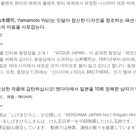
트 헌터의 매력과 플랜트 헌터 세계에서 유명한 니시하타 세준 씨에 대해 알아 보겠습니다. 전 세계
로야나기 테쓰코의 매력은, 뭐니뭐니해도 동영상에서
한 상품이 많이 만들어졌습니다. 그때부터 식물은 국가경제에 중요한 역할을
처럼 큐트하고 마이페이스한 이미지. 독특한 발음으로 말하는 모습은 많은
本耀司, Yamamoto Yoji)는 잇달아 참신한 디자인을 창조하는
을 찾아 여행을 떠나게 되었습니다. 관상용식물 등 희귀식물을 귀족이나
다. 구로야나기 테쓰코는 스마트폰을 능숙하게 다루며, 스스로 인스타그램을 통해서 자택의 모습을 내보내
의 마음을 사로잡는다.
본에서는 생소한 직업이지만 아주 전통있는 직업입니다. 일본인 플랜트 헌터인 니시하타 세준에 대해서 일본에서 유명한 플랜
. 동영상을 보시고 구로야나기 테쓰코에게 관심이 생기신 분은 꼭 이 인
하면 니시하타 세준 씨라고 할 수 있어요. 니시하타 세준 씨는 하늘식물원이
인
니시하타 세준 씨의 인터뷰를 통해 플랜트 헌터의 매력과 신념을 엿볼 수 
be
 식물을 헌팅해서, 모두에게 웃는 얼굴을 제공해 왔습니다. 특히 세계 제
별 인터뷰 동영상을 소개！ 「VOGUE JAPAN」이 공개한 동영상「레전
니다. 굉장히 매력적인 분이니까 꼭 영상을 보시기 바랍니다. 일본에서 보기 드문 직업인 플랜트 헌터의 매력이란 이미지 인
司는, 1981년부터 파리에서 컬렉션을 계속 발표하는 등 최선두에서 활약하는 디자이너입
같이 어려운 환경 속에서 식충식물 등 희귀 식물을 찾아가는 모험심에 있는 것이 아닐
 젊은 세대 사이에서 새로운 요지 야마모토 붐이 일고 있다고 합니다. 동영상 
을 다해 식물을 찾고 있다는 것을 이 플랜트 헌팅 영상에서 느낄 수 있습니
Naoki)의 코멘트도 소개됩니다.
 섬으로 간다든가 하며 목숨을 거는. 그 정도의 열정을 바칠 수 있는 플랜트 헌터라는 
 패션 디자이너？ 이미지인용 :YouTube screenshot 山本耀司는, 1943년 태어난 디자이너로, 2020년 6월 현
준의 인터뷰 소개 정리 「SUPER CEO」가 제작하는 니시하타 세준 씨
76세. 문화복장학원에서 복장을 배우고, 장원상과 엔도상 수상을 계기로
타 세준 씨의 매력이 담겨 있습니다. 이 기사를 읽고 플랜트 헌터나
성한 작품에 감탄하십시오! 켄다마에서 일본을 10회 정복한 남자가
레（도쿄 컬렉션）데뷔를 해, 참신한 디자인으로 전세계에서 주목을 모았습니다. 山本耀司는, 후에 요우지야
인
체험・액티비티
니다. 현재는 딸 山本里美(山本里美, Yamamoto Rimi)도 자신의 브랜드 디자이너로
:YouTube screenshot 「20세기는 디자인의 시대였다」라는 명언대로, 山本耀司는 수많은 참신한
be
 왔습니다. 연령과 키에 좌우되지 않고 소화할 수 있는, 모노계열 세련된 컬렉션은, 지금까지
「しげきひろし」が公開した「KENDAMA JAPAN No.1 Shigeki Hi
가로 알려져, 애견을 모티브로 한 옷도 디자인했습니다. 또한, 모자와 소
きひろしさんは、けん玉日本一を10回制覇したけん玉師です。 10歳でけん玉を始め、50を超えるけん玉大会で優勝し、けん
 위해 아이다스와 컬레버레이션을 발표하는 등, 새로운 활동에도 도전하고 있습니다. 패션 디자이너 山本
玉協議の世界記録も樹立しています。 動画では神業、凄技の数々を披露していま
하는 山本耀司 브랜드는, 일본 국내 점포 뿐만 아니라 통신 판매로도 구입이 가능합니다. 남성용 상
요. 山本耀司 활약에 대해 더 알고 싶은 분은, 그의 특집 NHK 방송이나, 패션북을 체크해 보는 것을 추천합