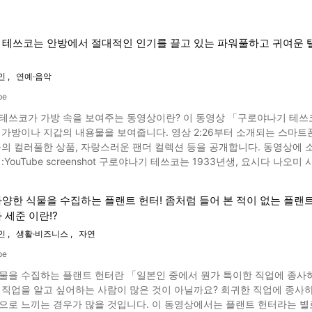
함께 소개합니다. 천재 만화가 데즈카 오사무란 어떤 인물? 이미지 인용 :YouTube screenshot 데즈카 오사무는 '만
이 마음에 드신 분은, 싱글 CD「카레이도스코프」나, 피아노 앨범「Spect
 불릴 정도로 인정받는 일본의 대표적인 만화가입니다. 본명은 데즈카 오사무이며 19
보고, 티켓을 구입해 보는 것을 추천합니다.
써 뿐만 아니라 애니메이터, 애니메이션 감독으로도 활약했습니다. 1989
테쓰코는 안방에서 절대적인 인기를 끌고 있는 파워풀하고 귀여운 탤
 인형이나 막과자 캐릭터에 사용되면서 큰 인기를 끌었습니다. 대표작으로는 우주소년 아톰, 밀림대제 레오, 리본의 기사, 블랙
새, 붓다, 아야코, 양지의 나무, 아돌프에게 고한다 등이 있습니다. 동영상에 소개된 TEZUKA2020 이란? 이미지 인용 :YouTub
인
연예·음악
be
하며 그 소재를 바탕으로 인간이 시나리오를 만들어 만화를 그립니다. 동영
테쓰코가 가방 속을 보여주는 동영상이란? 이 동영상 「구로야나기 테쓰코
카 마코토씨가 인터뷰에서 "AI가 데즈카 오사무의 신작 만화를 그릴 수 
물을 보여줍니다. 영상 2:26부터 소개되는 스마트폰 배경화면은, 무려 미와 아키히로와의 투샷. 이외에도 지갑이
캐릭터 디자인이 완성될 것이라고 생각했지만, 완성된 디자인은 이상과는
 상품, 자랑스러운 팬더 컬렉션 등을 공개합니다. 동영상에 소개된 구로야나기 테쓰코는 어떤 인물? 경력이나 활약상 체크!
진 것이었습니다. 그것은 동영상 4:45부터 보실 수 있습니다. 캐릭터를
기 테쓰코는 1933년생, 요시다 나오미 사무소 소속의 연예인으로, 애칭은 차쿠. 신장 163cm이고 혈액
‘NVIDIA’에 의한 실사 안면 학습이 끝난 모델을 사용해, 얼굴을 학습시켰습니다. 여러 어려움을 딛고 만든 작품
 않았습니다. 나이는 무려 2020년 8월에 87세가 됩니다. 도요 음악 학교 졸업 후, NHK 방송극단의 극단원이 되어 현재는 여배
의 주간 모닝 전편, 후편에 나뉘어 게재되었습니다. ‘파이돈’은 2030년의 도쿄를 무대로 한 이야기입니다. 주인공인 홈리스
, 성우, 사회자로 활동하고 있습니다. 유니세프 친선대사를 맡아 팬더 보
된 관리사회에 등을 돌린 채, 작은 새 로봇인 아폴로와 함께 사건을 해결해 나간다는 스토리입니다
양한 식물을 수집하는 플랜트 헌터! 좀처럼 들어 본 적이 없는 플랜
 2:21부터 휴대전화 스트랩 등 판다 상품이 소개되고 있습니다. 에세이스트로서의 활약도 눈부셔서 1981년에 출판된 「창가의
enshot ‘KIOXIA-JP’에서 공개한 동영상 “TEZUKA2020 오피셜 무비”는 AI와 인간의 콜라
 세준 이란⁉
·문고본을 합해 800만부를 발행해, 전후 최대의 베스트셀러가 되었습니다. 어머니인 구로야나기 초 도, 수필가
KA2020’를 소개하고 있습니다. 데즈카 오사무의 작품이 최신 기술의 힘을 빌려 새로운 작품으로 제작되어 가는 과정을
 얼
인
생활·비즈니스
자연
니다. AI를 구사해 제작한 ‘파이돈’은 매우 매력적인 작품으로 만들어 졌습
아서부터 연예계에서 활동해 온 인기 탤런트. 젊은 시절에는 그 귀여운 이
be
출연해 주목을 받습니다. 구로야나기 테쓰코가 사회를 맡는 프로그램 「 테츠코의 방」은, 동일 사회자에 의한 토크
물을 수집하는 플랜트 헌터란 「일본인 중에서 뭔가 특이한 직업에 종사하
최다 방송 세계 기록 보관 유지자로서 기네스 세계기록으로도 인정되었습
 직업을 알고 싶어하는 사람이 많은 것이 아닐까요? 희귀한 직업에 종사
 구로야나기 테쓰코의 에피소드를 소개! 이미지 인용 :YouTube screenshot 구로야나기 테쓰코
것입니다. 이 동영상에서는 플랜트 헌터라는 별로 들어보지 못한 직업을 소개하고 있습니다. 이 기사에서는 동
같은 독특한 헤어 스타일. TV 프로그램에서는 머리 속에서 사탕이나 굿즈를 