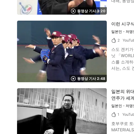
대해, 동영상과 함께 소개하겠습니다. 초마술사・Mr
아하는 곳은? 이미지인용 :YouTube screenshot 모델 모리 히카리 씨가 파리 체류 중에 주로 방문하는 장소는 조식을 위해 찾은 
인 마술가입니
입니다. 모
동영상 기사 3:20
리・겔라』를 
고 합니다. 다음으로 좋아하는 곳은 서점입니다. 일본에서는 찾아보기 힘든 사진집과 최근 관심을 가지고 있다는 요리책을 사가지고 오려고 한다네
무대에 등장할
요. 모델 모리 히카리의 사복 패션이 세련! 이미지인용 :YouTube screenshot 패션위크가 열리는 파리에서는 평상시 일본에서는 할 수 없는 것 같은
이런 시구식
붐을 이뤘습니다. 붐으로부터 30년 이상 세월이 흘렀지만, 지금도 여러 곳에서 이름을 볼 수 있는 마술
모습에 도전하거나 재미가 
이너 Mr.마릭은 한 동안 입원했었다？ 사진：입
일본인・저명
니다. 모델 모리 히카리의 파리 체류 동영상 정리 '모리 히카리가 지내는 패션위크 중의 파리. 호텔에서의 루틴은? | My Routine | VOGUE JAPAN'에
시기가 있었습니다
서는 모델 
2
YouTu
싶어 지는 
진 분은 꼭 
스도 겐키가 
발전했다고 합니다. 마쓰오 겐토사이와 구리마 타스미는 Mr.마릭？ 사진：카드마술 미스터
닛 「WOR
주는 마쓰오
스를 소개하는 영상입니다. 도호쿠 라쿠텐 골든 이글스의 프로야구
이 퍼졌습니다. 소문대로 진상은 마쓰오 겐토사이와 구리마 타스미 이 둘은 틀림없는 Mr.마릭으로, 선글라스를 벗고,
서는, 스도 겐키가 이
서는 몰랐습니다.
인용 :YouTube screenshot 「WORLD ORDER」의 
인용 :YouTube screenshot 이 동영상은 2015년에 CS패
동영상 기사 2:48
에게 사랑받은 격투가입니다. 은퇴 후에는 대학 레슬링 일본 
재진이 준 
탤런트로도 활
골 대사인 「왔습니다！」를 들을 수 있
일본의 위
시작했습니다
만으로 스푼
연주가 세계
어 회화 학원
Mr.마릭 초마술에 대한 소개 정리 이미지 인용 :YouTu
가 이끄는 WORLD ORDER란? 이미지인용 :YouTube sc
일본인・저명
마릭씨. 이번에
다. 정장에
속 어려웠던
1
YouTu
오더의 멤버는
력 엔터네이
호부쿠로 토
보였습니다. 이 
MATERIALS
「SMAP×