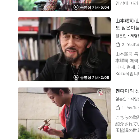
영상에 따라 플랜
다. 구로야나기 테쓰코가 잘 하는 요리중의 하나가, 구로야나기 테쓰코 케이크. 비스킷과 생크림, 우유만으로 만들 수 있는 간단한 레시피이지만 그
동영상 기사 5:04
트 헌터 이미지 인용 :YouTube screenshot 플랜트 헌터는 전세계에 있는 귀중한 식물을 탐색하고 수집하는 희귀한 일입니다. 18세기 영국에서 식물
맛은 일품입니다. 구로야나기 테쓰코 소개 동영상 정리 이미지 인용 :YouTube screenshot 구
을 원료로 
소개되는 것
山本耀司(山
귀중한 식물
질문에 대해 인터뷰에서 대답하고 있습니
도 젊은이들
터」라고 부릅니다. 일
고 있습니다
트 헌터라고 
일본인・저명
영상에서는 
2
YouTu
씨. 다양한
山本耀司 특
분들의 이목을 끌었습
本耀司 매력을 파헤쳐 갑시다. 동영상에서 소개하는 山本耀
용 :YouTube screenshot 플랜트 헌팅의 매력은 때때로 수행과 
니다. 현재,
까요? 열정
Kozue)입니다. 또한, 동영상 1:25에는「산다이메 J SOUL BROTHERS」인기 멤버 小林直己(小林直己, Kobayashi 
지 않는 외딴
동영상 기사 2:08
동영상에서 소개하는 山本耀司는 어떤
니시하타 세
재 연령은 
켄다마의 신
1977년에는도코
일본인・저명
여성과 결혼했습
耀司는 현재 어떤 활동을 하고 있나？ 이미지인용 
1
YouTu
디자인을 창조해
こちらの動画は
대단한 애견
紹介されているしげ
스 오픈 테니스를
미지인용 :YouTube screenshot 동영상에서 소개
품 뿐 아니라, 여성용 아이템도 많이 있어