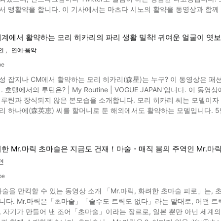
과의 에피소드
활약을 합니다. 이 기사에서는 마츠다 시노의 활약을 동영상과 함께 소개합니다. 동영상에서 소개되고 있는 프
는 최근 화제가 된 AI장기에 대해서도 이야기하고 있으므로 다시 한 번 동영상을 꼭 확인해 주십시오. 일본 
nshot 프로 서퍼 마츠다 시노는 서핑의 도시 가나가와현(神奈川県, Kanagawa-ken) 치가
 후지이 소타나 은퇴한 카토 히후미등 많은 스타가 활약하고 있습니다. 일
市, Chigasaki-shi)출신이며 신장은 158 cm입니다. 서핑을 처음 
체크해 봅시다.
계에서 활약하는 모리 히카리의 파리 생활 밀착! 귀여운 얼굴이 엿보
 5:14부터 마츠다 시노의 가족이 이야기합니다. 그 후 14세에 프로에 데뷔해, 팔을 크게 벌리면서, 새가 날갯짓 하는 듯한 유
인
연예·음악
세계적으로 활약하고 있습니다. 그것은 동영상 6:20부터 보실 수 있습니다. 스폰서는 세계적으로 유명한 샴푸회사 
 국내 뿐만 아니라 해외에서도 주목 받는 프로 서핑 선수입니다. 프로 서퍼 마츠다 시노의 대회 성적은? 이미지인용 :YouTu
be
서 활약하는 모리 히카리(森星)는 누구? 이 동영상은 패션 잡지 'VOGUE JAPAN'가 제작한 '모리 히카리가 지내는 패션위
께 활약하고 있습니다. 프로서핑 분야를 이끄는 젊은 영웅 중 한 명이죠. 고등학교 진학 직후에는 이치노미야 치바(一宮
 파리에 도착한 모리
iya Chiba)오픈에서 우승. 2017년에는 WSL 아시아 주니어 챔피언에 올랐
않은 본모습을 소개합니다. 모리 히카리 씨는 모델이자 탤런트인 모리 이즈미(森泉) 씨의 여동생으로, 세계적인 패션
 유명
리 하나에(森英恵) 씨를 할머니로 둔 해외에서도 활약하는 모델입니다. 5
카비치에서 행해진 CT(챔피언십 투어)에서도 빛나는 성적을 남겼습니다. 탑클래스 서퍼 110명이 겨룬 세계전 모
타일이 탁월합니다. 패션 잡지 의 독자 모델을 거쳐 다양한 잡지와 시세이도 등의 광고에서 활약한 것 외에도 탤런트
보실 수 있습니다. 17위로 유감스러운 결과에 그쳤지만, 마츠다 시노의 훌륭한 라이딩을 감상해
 출연하는 등, 모델의 틀에 사로 잡히지 않고 활동하고 있습니다. 또한 셀
020 도쿄 올림픽부터 추가된 신종목 중 하나입니다. 올림픽 장소로는 치바현(千葉県, Chiba-
탕트에도 출석하고 있습니다. 이 기사에서는 모리 히카리 씨가 파리에 있는 제일 좋아하는 호텔에서 시간을 보내는 방법
리가사키(釣ヶ崎, Tsurigasaki)해변이 선택되었습니다. 2020년 2월 
한 Mr.마릭 초마술은 지금도 건재！마술・매직 붐의 주역인 Mr.마
루틴이란 이미지인용 :YouTube screenshot 동영상은 모리 히카리 씨가 호텔에 들어서는
무라 카이사(河村海沙, Kawamura Kaisa)와 함께, 도쿄 2020 올림픽 대표 
작합니다. 동영상의 0:31부터 보실 수 있듯 객실에 들어가 가장 먼저 하는
인
 소개된 파도의 정상에서 보드를 180도 회전시키는 오프 더 립 등의 큰 기술을 볼 수 있을
을 계속해서 입고 싶지 않다는 생각에 옷이나 신발, 소품 등을 많이 가지고 
모습이
be
 진열합니다. 그리고 욕조에 몸을 담그며 편안한 목욕 시간을 갖습니다. 목욕 후에는
어 있습니다. 도쿄 올림픽에서는 분명 맹활약하는 프로 서퍼들의 모습을 볼
마술을 만킥할 수 있는 동영상 소개 「Mr.마릭, 화려한 초마술 피로」는, 
한 이름이 들어간 목욕 가운을 걸치고, 지참한 잠옷으로 갈아입고 취침합니
라운 많은 매직을 보여주는 마술가입니다. 많은
 매우 귀엽습니다. 인스타그램과 메일
자기가 만들어 낸 조어「초마술」이라는 장르로, 일본 뿐만 아닌 세계의 많은 사람들을 매료
 독서 타임, 그리고 몸단장을 합니다. 편안한 잠자리에서 깨어난 모습은 동영상 3:06부터 소개