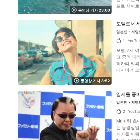
이 있습니다. 전설의 기사 하부 요시하루의 자주휘장 기자회견 동영상 정리 이미지 인용 :YouTube screenshot 영상 0:51부터는 가족
프로 서퍼로서 맹
를, 또8:49에서
동영상 기사 23:00
는 누구이며, 그녀의 경력은 ? 이미지인용 :YouTube scree
신진 기예의
사키시(茅ヶ崎
의 대국을 
모델로서 세
니다. 이 내용은 동영상의
일본인・저명
연한 턴을 무기로 
는 모델 체형과 더불어
1
YouTu
screenshot 프로 서퍼 마츠다 시노는 많은 세계 대회에서 주목 받는 선수로서, 동영상의 4:18에 소개되고 있는 마에다 마히나(前田マヒナ, Maeda
모델로서 여성 잡지나 CM에
Mahina)등과 함
크 중의 파리. 호텔에서의 루틴은? | My Routine | VOGUE JAPAN'입니다. 이 동영상에서는 남성 패션 위크에 참가하기 위해서,
Ichinom
히카리 씨의 루틴과 장식되지 
하였습니다. 게다가 동영상의 7:31에서 보이는 것처럼 화이트 버팔로 휴가 프로(white buffalo HYUGA PRO)나, 오스트레일리아의 세계적으로
디자이너 모
한 서핑 명소·아보
리 히카리 씨는 키 175cm로 스
16:39부터 
동영상 기사 8:52
로서 TV에
기 종목으로 주목 받고 있습니다! 사진：서핑 서핑은 2
층의 교류의 장인 발 데 데뷔
ken)의 츠
일세를 풍미
을 동영상에 맞춰서 소개합니다. 모리 히카리의 파리 체류 
해, 코치 카와
장면부터 시
일본인・저명
동영상6:46에
때는 같은 옷
동영상 요약 이영상에서는 23분에 걸쳐 특집으로 프로 서퍼 마츠다 시노의 동영상을 소개했습니다. 동영상에는 그녀가 즐기듯이 파도를 타는 
2
YouTu
용 :YouTube screenshot 다음으로는 욕실에 화장 도구를 예쁘게
듬뿍 촬영되
Mr.마릭 초
호텔이 준비
는 동영상입니다. Mr.마릭은「초마술」「술수도 트릭도 없다」라는 말대로, 어떤 트릭인지 모르는 놀
실 수 있습니다. 다음날 아침, 산뜻하게 눈을 뜬 모리 히카리 씨는 삐쳐 나온 머리카락도 세련되어 보일 정도로
쾌거를 이뤄, 
을 체크한 뒤,