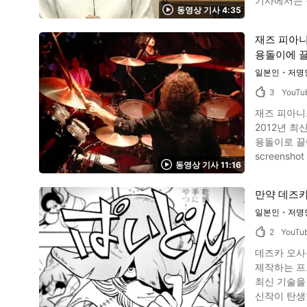
기사에서는 동영상을 따라
개 정리 여기서 소개한 「ROLA의 해피&서스테이너블한 LA라이프 공개!| VOGUE JAPAN」는, ROLA씨의 귀여운 매력과 세련된 자택을 충분히 보
동영상 기사 4:35
screenshot 동영상에 소개되고 있는 콘도 마리에 씨는 키 147cm로 몸집이 작은 여성. 남편과 아이와 함께 현재 미국에 살고 있습니다. 그녀의 블로
실 수 있습니다. 요즘 지구환경문제 등에 관심이 많은 ROLA씨의 라이프스타일 브랜드의 앞으로 전개도 기대가 됩
그와 인스타에는 
ROLA의 
재즈 피아니
판매하는 온
용돌이에 
다. 2015년에는 TV 프로그램 ‘열정 대륙’에서도 특집이 편성되어 화제가 되었습니다. 넷플릭스의 미국인 가족 집을 방문해 정리를 돕는 오리지널 프
로그램 ‘Kon Mari
일본인・저명
지 인용 :YouTube screenshot 콘도 마리에 씨에 의
3
YouTu
화되기도 했습니다. 또한 영어판도 아마존 베스트셀러·종합 차트의 톱을 독점, 뉴욕 타임즈의
재즈 피아니
(Spark 
2012년 최신작「MOVE」를
이 내용은 동영상 0:20부터 소개됩니다. 동영상
용돌이로 끌어들이는 최강 
씨의 애칭 ‘콘마리
screenshot 자 인기 있는 일본인 아티스트, 上原ひろみ 성장 과정과 경력을 체크해 봅시다. 上原ひろみ는 静岡県(静岡県, Shizuokaken)출생, 아메리
리’가 사용되고 있습니다. 동영상의 1:19부터는 콘도 마리에 씨가 미국
동영상 기사 11:16
카 합중국 거
수록되어 있
(三原康裕, Mihara Yasuhiro)와
그것이 콘도 마리에 씨의 정리의 비법입
만약 데즈카
上原ひろみ는
있는 방법이
일본인・저명
을 간 후 버클리 음악 대학 
말합니다. 정리 컨설턴트 콘도 마리에 씨의 동영상 요약 이미지 인용 :YouTube screenshot 콘도 마리에 씨의 정리 기술은 일본뿐만 아니라 해외에서
속해, 재즈계를 석권하는 무대를 보여
도 큰 주목을
2
YouTu
screenshot 재즈 피아니스트 上原ひろみ는, 일본 국내에서도 金沢(金沢, Kanazawa)와 沖縄(沖縄, Okinawa)등 많은 곳에서 라이브를 개최했습니다.
해보세요. 또한, 일본에서 미니멀 라이프를 의미하는 ‘단샤리를 제창한 ‘야마시타 히데코’ 씨의 저서도 함께 체크해 보시면, 정리의 비법을 좀더 터득
데즈카 오사무
또한, 矢野顕子
할 수 있을
제작하는 프로젝트를 소개
대륙」에서도 소
최신 기술을
상 정리 이미지인용 :YouTube screenshot 소개해 드린 동영상에서는, 上原ひろみ 최고의 연주가 담겨 있으니, 천천히 그 아름다운 선율을 즐겨 보세
신작이 탄생했습니다. 
요. 모두가 취