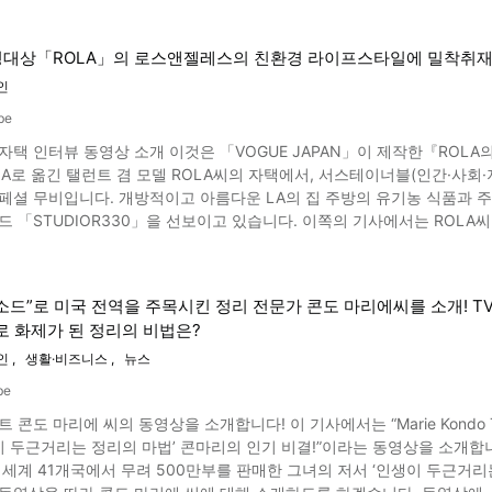
대상「ROLA」의 로스앤젤레스의 친환경 라이프스타일에 밀착취재!
인
be
A자택 인터뷰 동영상 소개 이것은 「VOGUE JAPAN」이 제작한『ROLA의
 LA로 옮긴 탤런트 겸 모델 ROLA씨의 자택에서, 서스테이너블(인간·사회
 주방의 유기농 식품과 주방도구를 소개하고, 집 사무실에서 자신이 프로듀싱한 라이프
드 「STUDIOR330」을 선보이고 있습니다. 이쪽의 기사에서는 ROL
 활약하는 ROLA란 이미지 인용 :YouTube screenshot ROLA씨는, 16세에 데뷔한
치의 하프 패션 모델 겸 탤런트. 부친은 방글라데시인으로, 도쿄도 타마시 출신
하고 개성 넘치는 캐릭터로 버라이어티 탤런트로도 활약하며 그 외에도 가수나 
소드”로 미국 전역을 주목시킨 정리 전문가 콘도 마리에씨를 소개! 
제에 대해, 적극적으로 트위터나 인스타그램에 발신하고 있습니다. 2013년 패
로 화제가 된 정리의 비법은?
 라이프 스타일을 소개합니다. 먼저 소개하는 것은, 자연 소재로 만들어진
인
생활·비즈니스
뉴스
 등 천연소재로 반복 사용할 수 있는 제품을 사용해 환경 부담을 줄이도록 했다는 것입니다. 또한 유
be
 3:09부터는 정원 가꾸기에서 채소를 가꾸는 데 푹 빠져 있다고 ROLA씨는 말합니다. ROLA 프로듀스의 라이프 스타일 브
콘도 마리에 씨의 동영상을 소개합니다! 이 기사에서는 “Marie Kondo The L
45부터는 자택 오피스로 옮겨 2020년 6월 5일에 런칭한, 라이프 스타일 브
거리는 정리의 마법’ 콘마리의 인기 비결!”이라는 동영상을 소개합니다. 이것은 정리 컨설턴트 콘도 마리에 씨를 특집으로
UDIOR330」을 실제로 착용하고 소개합니다. 2년 이상 걸려서 만들어진
 세계 41개국에서 무려 500만부를 판매한 그녀의 저서 ‘인생이 두근거리
모두가 건강해지기 때문에, 워크아웃 웨어를 만들고 싶었다」라고 ROLA씨는 말합니다. ROLA 씨의 LA 생