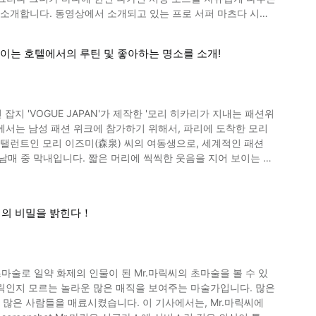
로 서퍼 마츠다 시노
장기계에서는 그 밖에도
본의 전통 문화의 하나인 장기에 흥미를 가진 분은, 꼭 용왕전등
시작한건 6살때, 아침부터 해가 질 때까지 거의 매일 서핑에 몰두했습
이는 호텔에서의 루틴 및 좋아하는 명소를 소개!
유니레버. 그녀
be
千葉,
고, 2018년에도 개인 ISA 세계 주니어 은메달, 단체 금메달을 획득
남매 중 막내입니다. 짧은 머리에 씩씩한 웃음을 지어 보이는 모
습은 동영상
 보시죠. 서핑은 도쿄올림픽의 새로운 경
럽으로도 알려져 2011년에는 재능과 가능성이 넘치는 젊은 상류
시점, 프로 서퍼 마츠다 시노는 조건부로 도쿄 올림픽 출장권을 획득
릭의 비밀을 밝힌다！
후보로서 트레이닝을 계속하고 있습니다. 도쿄 올림픽에서는
 일은 여행 가방에서 옷을 꺼내 옷장에 걸어 두는 것. 패션위크
지도 모릅니다. 프로서퍼 마츠다 시노의 소개
온다고 모리 히카리 씨는 동영상에서 말합니다. 이미지인
 수 있을 것입니다. 벌써부터 기대가 되네요!
초마술로 일약 화제의 인물이 된 Mr.마릭씨의 초마술을 볼 수 있
다. 모리 히카리씨의 욕실 루틴의 모습은 동영상 1:40부터 보
시켰습니다. 이 기사에서는, Mr.마릭씨에
됩니다. 모리 히카리가 파리에서 가장 좋