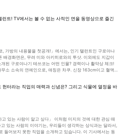
rum」을 들어 보세요. 그 연주를 체험해 보고 싶으면, 라이브
28년에 간사이지방 효고현 다카라즈카시에서 태어
년에 사망하기까지 남긴 작품은 700점, 그린 원고는 15만장입
런트! TV에서는 볼 수 없는 사적인 면을 동영상으로 즐긴
e
상의 1:30부터는 데즈카 오사무의 아들이자 데즈카 프로덕션의
, 가방의 내용물을 첫공개!」에서는, 인기 탤런트인 구로야나
있는 가능성이 0%는 아니었기 때문에 해볼 만한 가치가 있었
 제작할 때 데즈카 만화의 데이터만으로는 AI학습이 부족하기 때
은 “파이돈”이라는 제
호 활동을 하는 등 평화 활동가로도 활동합니다. 동영상에서도
. 데즈카 오사무의 작품을 AI로 표현
트 헌터라는 직업의 매력과 신념은? 그리고 식물에 열정을 바
로서 많은 작품을
니다. 궁금하신 분은 꼭 동영상을 통해 확인해 보시길 바랍니다.
미지에 많은 남자들이 매료됐죠. 홍백가합전의 사회를 비롯해 현
고 있는 사람이 알고 싶다」 이처럼 미지의 것에 대한 관심 때
니다. 최근에는 몸 상태가 걱정이 되고 있습니다만, 프로그램은
하고 있는 사람의 이야기는, 우리들이 생각하는 상식과는 달라서,
꺼내 깜짝 놀라게 하기도 합니다. 영상1:48부터 볼 수 있습니