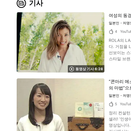
기사
여성의 동경
일본인・저명
4
YouTu
ROLA의 L
다. 거점을
선보이는 스페셜 무비입니다. 개방적이고 아름다운 LA의 집
스타일 브랜
인터뷰에 따라 소개하겠습니다. 패션모델 겸 버라이어티 탤런트로
동영상 기사 6:28
신장 165센
동, 자유분방
“콘마리 메
제나 사회 문
의 마법”으
습니다. ROLA(로라)의 서스테이너블 라이프 스타일에 대해서 이미지 인용 :YouTube screenshot 동영상의 전반 0:24부터 ROLA씨가 LA의 자택에
서 실천하는
일본인・저명
지 않도록, 밀랍
5
YouTu
로 사용하여, 동영상의
정리 컨설턴트 
「STUDIO R330」란 이미지 인용 :YouTube screenshot 동영상 후반 3:
셀러! ‘인생이 두근
랜드 「ST
영상입니다.
동은 몸과 마음의 