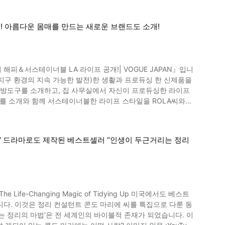
 아름다운 몸매를 만드는 새로운 브랜드도 소개!
 해피＆서스테이너블 LA 라이프 공개!| VOGUE JAPAN』입니
·지구 환경의 지속 가능한 발전)한 생활과 프로듀싱 한 신제품을
A씨를 소개와 함께 서스테이너블한 라이프 스타일을 ROLA씨와의
. 예능 사무소 LIBERA 소속으로 ViVi의 전속 모델로서 활
여배우로서도 폭넓게 활동하고 있습니다. 최근 환경 문
TV 드라마로도 제작된 베스트셀러 “인생이 두근거리는 정리
션 브랜드 Vasilisa를 선보였고 2016년 LA로 거처를 옮겼
 스펀지 등의 주방 도구나 요리도구입니다. 랩도 최대한 사용하
기농이나 비건 식재료를 적극적으
랜드
ife-Changing Magic of Tidying Up 미국에서도 베스트
 다룬 동
 워크아웃웨어는 83%가 재활용 소재로 만들어져 있습니다. 「운
는 정리의 마법’은 전 세계인의 바이블적 존재가 되었습니다. 이
활과 'STUDIO R330' 소