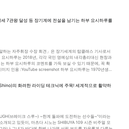
영세 7관왕 달성 등 장기계에 전설을 남기는 하부 요시하루를
 말하는 자주휘장 수장 회견」은 장기세계의 탑클래스 기사로서
 하부 요시하루의 코멘트를 가득 보실 수 있기 때문에, 꼭 확
습니다. 초등 학생 시절에는 하치오지 장기 클럽에서 솜씨를 닦
입은 1
 화려한 라이딩 테크닉에 주목! 세계적으로 활약하
왕장, 영세기성이라는 영세7관왕을 달성하였습니다. 또 명예 NHK
수상할까?
나다 히로유키나 하야시 마리코의 자주휘장 수상도 화제가 되었습