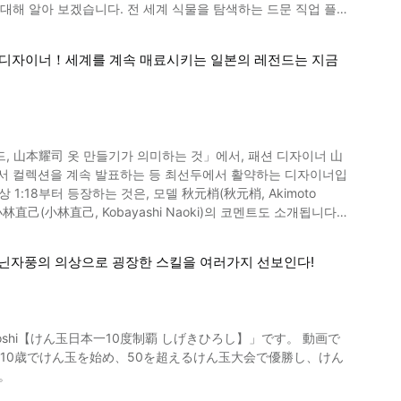
 식물을 탐색하는 드문 직업 플랜
 담당하게 되어, 그 흐름을 타고 모험가나 탐험가가 온 세상의
 시청자들에게 인기가 있습니다. 영상에서도 3:23부터 9개의
 패션 디자이너！세계를 계속 매료시키는 일본의 레전드는 지금
 왕족으로부터 부탁받아 식물을 운반하는 사람들을 「플랜트 헌
스타그램이나 그녀의 출연 프로그램을 확인해 보세요.
라는 원예식물을 판매하는 회사의 CEO이기도 합니다. 이 동
있습니다. 식물을 통해 모두를 웃게 만들고 싶은 니시하타 세준
일의 크리스마스 트리를 고베에 가져오는 프로젝트 이벤트는 많은
드, 山本耀司 옷 만들기가 의미하는 것」에서, 패션 디자이너 山
1:18부터 등장하는 것은, 모델 秋元梢(秋元梢, Akimoto
다. 예를 들어, 깎아지른 절벽에 올라가 식물을 찾거나 아무도 살
일은 멋지다고 생각합니다. 일본인 플랜트 헌터인
의 인터뷰 영상에는 자신에게 정직하고 일에 열정을 쏟는 니시하
 프레타포르테（고급 기성복）을 지향하게 되었다고 합니다.
 니시하타 세준 씨에게 관심을 갖게 된 분은 꼭 동영상을 봐 주세요!
 닌자풍의 의상으로 굉장한 스킬을 여러가지 선보인다!
마모토의 패터너 였던
 활약하고 있습니다. 동영상에서 소개하는 山本
 많은 팬을 사로잡았습니다. 山本耀司는
roshi【けん玉日本一10度制覇 しげきひろし】」です。 動画で
품 등의 아이템 디자인에도 관여하고 있습니다. 2015년에는 프랑
耀司 소개 동영상 정리 이
す。