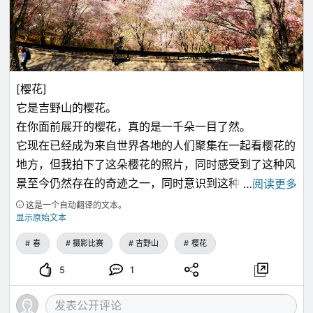
[樱花]
它是吉野山的樱花。
在你面前展开的樱花，真的是一千朵一目了然。
它现在已经成为来自世界各地的人们聚集在一起看樱花的
地方，但我拍下了这朵樱花的照片，同时感受到了这种风
景至今仍然存在的奇迹之一，同时意识到这种樱花自平安
…
阅读更多
时代以来一直令人赏心悦目。
这是一个自动翻译的文本。
显示原始文本
春
摄影比赛
吉野山
樱花
5
1