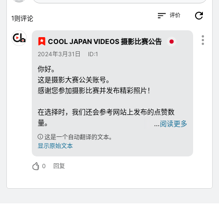
评价
1
则评论
COOL JAPAN VIDEOS 摄影比赛公告
2024年3月31日
ID:1
你好。
这是摄影大赛公关账号。
感谢您参加摄影比赛并发布精彩照片！
在选择时，我们还会参考网站上发布的点赞数
量。
…
阅读更多
您还可以在社交媒体上分享您的帖子或将它们嵌
这是一个自动翻译的文本。
入到您的博客中，因此如果您愿意，请尝试一
显示原始文本
下。
如果在选择标签时还可以选择县名和城市町/村的
0
回复
标签，则 COOL JAPAN VIDEOS 中的曝光率将
会增加。 此外，通过关注其他用户并通过点赞帖
子等进行交流，您还可以连接到自己的点赞，因
此我们希望您能参考它。