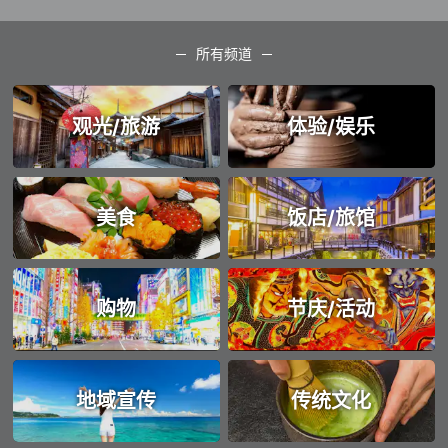
所有频道
观光/旅游
体验/娱乐
美食
饭店/旅馆
购物
节庆/活动
地域宣传
传统文化