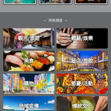
所有頻道
觀光/旅遊
體驗/娛樂
美食
飯店/旅館
購物
節慶/活動
地域宣傳
傳統文化