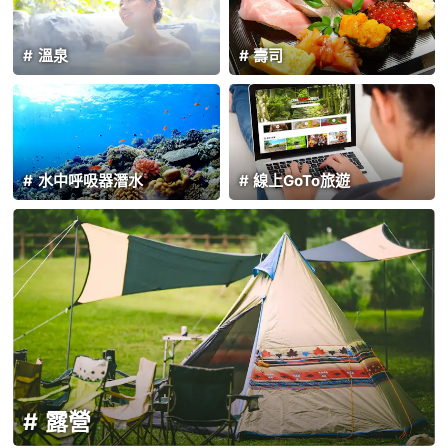
溫泉
壽司
水中呼吸器潛水
線上GoTo旅遊
露營