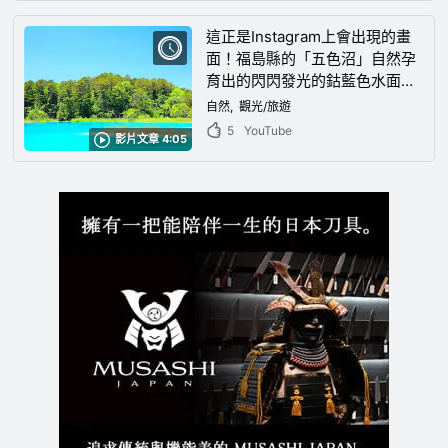
這正是Instagram上會出現的畫
面！福島縣的「五色沼」自然孕
育出的閃閃發光的鈷藍色水面，
讓人無法想像是真實存在的神秘
自然
觀光/旅遊
景象！
5
YouTube
影片文章 4:05