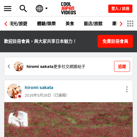
登入 / 註冊
觀光/旅遊
體驗/娛樂
美食
飯店/旅館
購物
節
歡迎註冊會員，與大家共享日本魅力！
免費註冊會員
hiromi sakata
更多社交網路帖子
追蹤
hiromi sakata
2026年5月26日（已編輯）