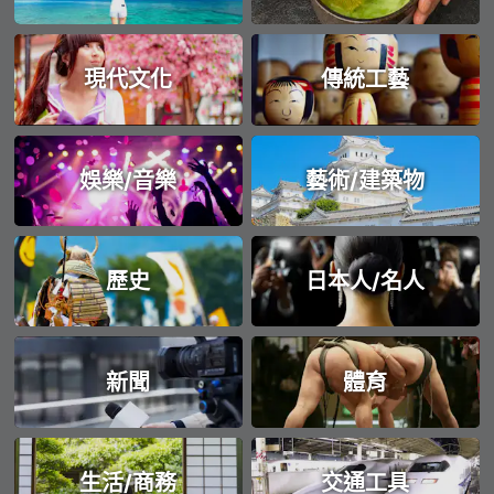
現代文化
傳統工藝
娛樂/音樂
藝術/建築物
歷史
日本人/名人
新聞
體育
生活/商務
交通工具