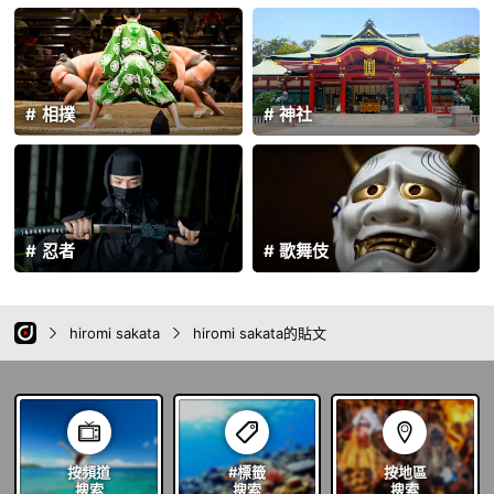
相撲
神社
忍者
歌舞伎
hiromi sakata
hiromi sakata的貼文
按頻道
#標籤
按地區
搜索
搜索
搜索