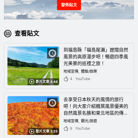
發佈貼文
查看貼文
到福島縣「福島尾瀨」遼闊自然
風景的高原漫步吧！暢遊四季風
光美㬌的巡禮之旅！
地域宣傳
體驗/娛樂
4
YouTube
影片文章 4:44
去享受日本秋天的風情的旅行
吧！向大家介紹楓葉風景優美的
自然風景名勝和東北地區的傳統
文化！
地域宣傳
觀光/旅遊
9
YouTube
影片文章 3:25