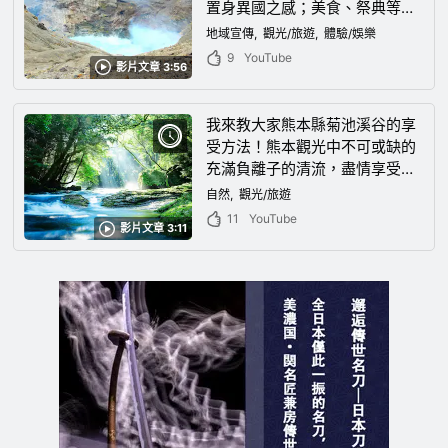
置身異國之感；美食、祭典等充
滿看頭的熊本正是人人都想造訪
地域宣傳
觀光/旅遊
體驗/娛樂
一次的觀光勝地！
9
YouTube
影片文章 3:56
我來教大家熊本縣菊池溪谷的享
受方法！熊本觀光中不可或缺的
充滿負離子的清流，盡情享受自
然！
自然
觀光/旅遊
11
YouTube
影片文章 3:11