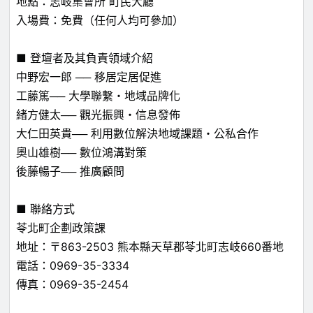
地點：志岐集會所 町民大廳
入場費：免費（任何人均可參加）
■ 登壇者及其負責領域介紹
中野宏一郎 ── 移居定居促進
工藤篤── 大學聯繫・地域品牌化
緒方健太── 觀光振興・信息發佈
大仁田英貴── 利用數位解決地域課題・公私合作
奧山雄樹── 數位鴻溝對策
後藤暢子── 推廣顧問
■ 聯絡方式
苓北町企劃政策課
地址：〒863-2503 熊本縣天草郡苓北町志岐660番地
電話：0969-35-3334
傳真：0969-35-2454