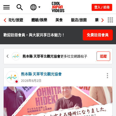
登入 / 註冊
觀光/旅遊
體驗/娛樂
美食
飯店/旅館
購物
節
歡迎註冊會員，與大家共享日本魅力！
免費註冊會員
熊本縣 天草苓北觀光協會
更多社交網路帖子
追蹤
熊本縣 天草苓北觀光協會
2026年6月2日