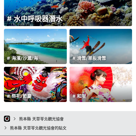
水中呼吸器潛水
海濱/沙灘/海
滑雪/單板滑雪
祭祀/節慶
和服
熊本縣 天草苓北觀光協會
熊本縣 天草苓北觀光協會的貼文