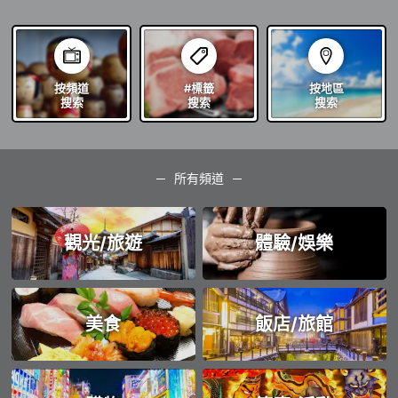
按頻道
#標籤
按地區
搜索
搜索
搜索
所有頻道
觀光/旅遊
體驗/娛樂
美食
飯店/旅館