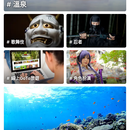
溫泉
歌舞伎
忍者
線上GoTo旅遊
角色扮演