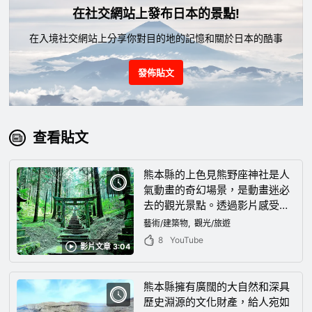
在社交網站上發布日本的景點!
在入境社交網站上分享你對目的地的記憶和關於日本的酷事
發佈貼文
查看貼文
熊本縣的上色見熊野座神社是人
氣動畫的奇幻場景，是動畫迷必
去的觀光景點。透過影片感受彷
彿進入異世界的神秘氛圍！
藝術/建築物
觀光/旅遊
8
YouTube
影片文章 3:04
熊本縣擁有廣闊的大自然和深具
歷史淵源的文化財產，給人宛如