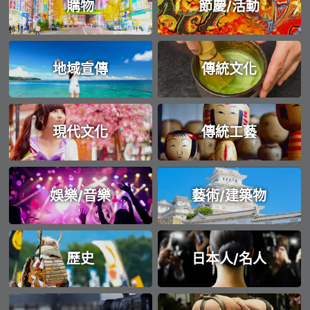
購物
節慶/活動
地域宣傳
傳統文化
現代文化
傳統工藝
娛樂/音樂
藝術/建築物
歷史
日本人/名人