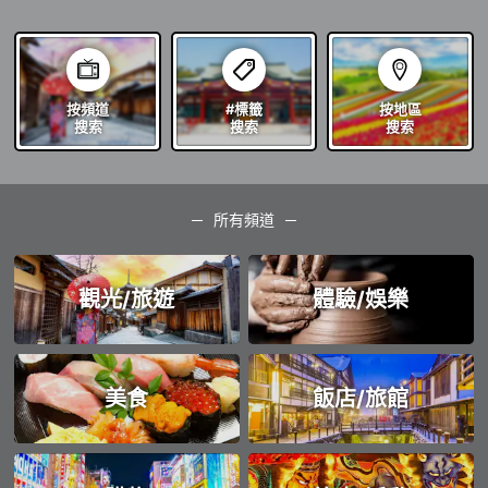
按頻道
#標籤
按地區
搜索
搜索
搜索
所有頻道
觀光/旅遊
體驗/娛樂
美食
飯店/旅館