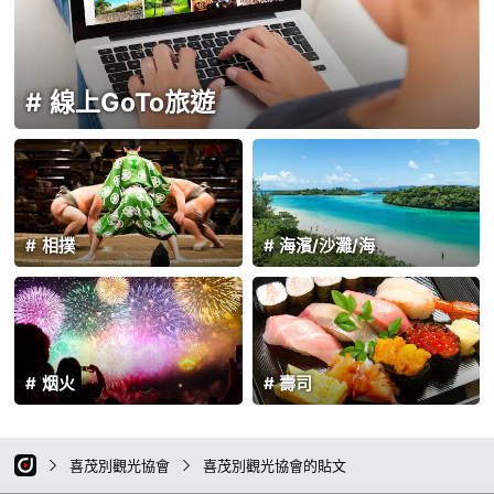
線上GoTo旅遊
相撲
海濱/沙灘/海
烟火
壽司
喜茂別觀光協會
喜茂別觀光協會的貼文