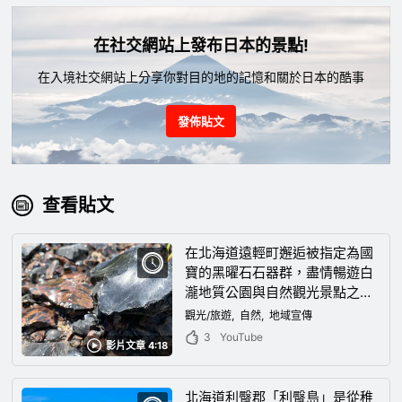
在社交網站上發布日本的景點!
在入境社交網站上分享你對目的地的記憶和關於日本的酷事
發佈貼文
查看貼文
在北海道遠輕町邂逅被指定為國
寶的黑曜石石器群，盡情暢遊白
瀧地質公園與自然觀光景點之
旅！
觀光/旅遊
自然
地域宣傳
3
YouTube
影片文章 4:18
北海道利臀郡「利臀島」是從稚