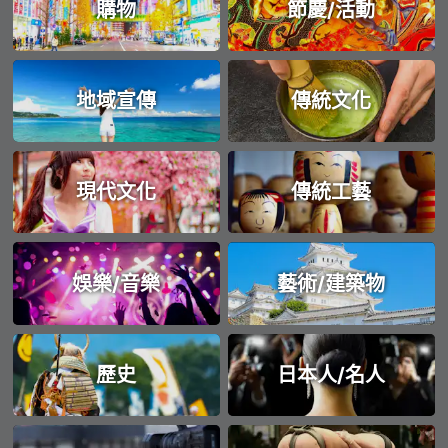
購物
節慶/活動
地域宣傳
傳統文化
現代文化
傳統工藝
娛樂/音樂
藝術/建築物
歷史
日本人/名人