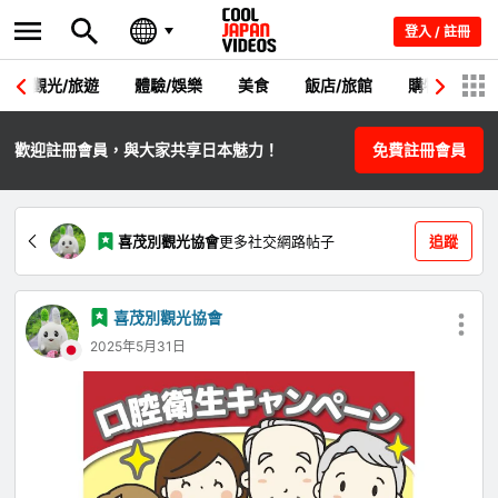
登入 / 註冊
觀光/旅遊
體驗/娛樂
美食
飯店/旅館
購物
節
歡迎註冊會員，與大家共享日本魅力！
免費註冊會員
喜茂別觀光協會
更多社交網路帖子
追蹤
喜茂別觀光協會
2025年5月31日