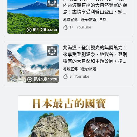
內乘渡船直達的大自然豐富的孤
島！盡情享受利臀山登山、騎自
行車等活動，以及利臀名產的生
地域宣傳
觀光/旅遊
自然
魚片和當地的海鮮美食等！
17
YouTube
影片文章 44:30
北海道・登別觀光的無窮魅力！
來享受登別溫泉、地獄谷、登別
獨有的大自然和主題公園，還有
美食！
地域宣傳
觀光/旅遊
8
YouTube
影片文章 10:28