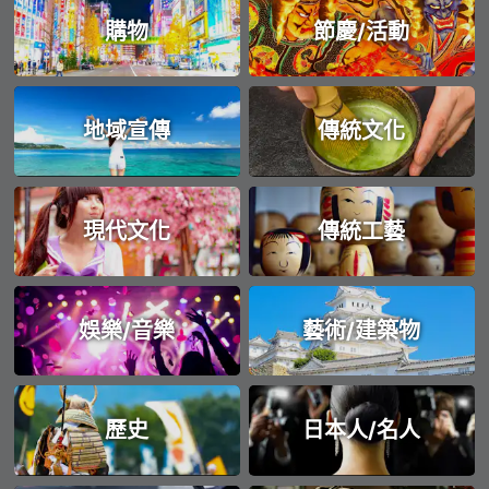
購物
節慶/活動
地域宣傳
傳統文化
現代文化
傳統工藝
娛樂/音樂
藝術/建築物
歷史
日本人/名人