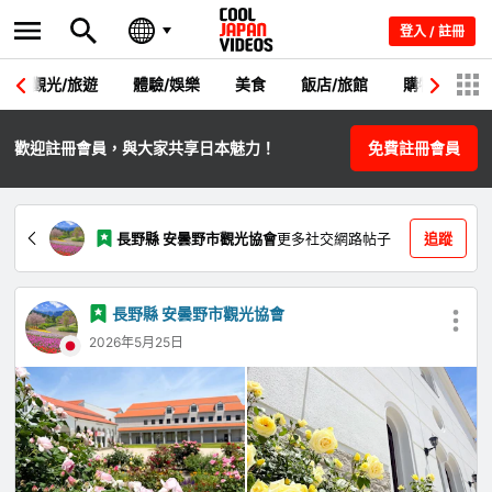
登入 / 註冊
觀光/旅遊
體驗/娛樂
美食
飯店/旅館
購物
節
歡迎註冊會員，與大家共享日本魅力！
免費註冊會員
長野縣 安曇野市觀光協會
更多社交網路帖子
追蹤
長野縣 安曇野市觀光協會
2026年5月25日