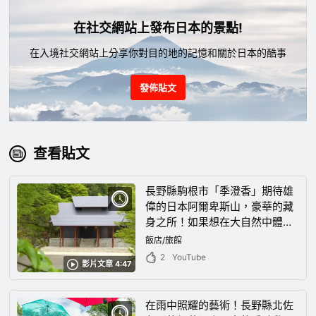
在社交網站上發布日本的景點!
在入境社交網站上分享你對目的地的記憶和關於日本的酷事
發佈貼文
查看貼文
長野縣駒根市「季澄香」期待雄
偉的日本阿爾卑斯山，豪華的藏
身之所！如果想在大自然中體驗
非同尋常的高級度假村心情的
飯店/旅館
話，就來這家酒店吧！
2
YouTube
影片文章 4:47
在雨中照耀的藝術！長野縣北佐