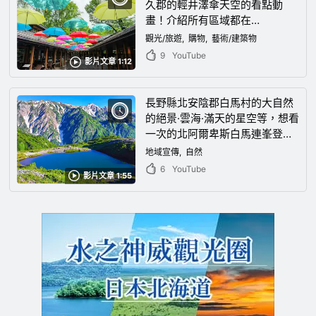
久郡的輕井澤傘天空的看點動
畫！介紹所有區域都在
Instagram上熱鬧非凡的
觀光/旅遊
購物
藝術/建築物
Harnilletalace的樂趣
9
YouTube
影片文章 1:12
長野縣北安陰郡白馬村的大自然
的絕景·雲海·滿天的星空等，想看
一次的北阿爾卑斯白馬連峯登山
視頻！
地域宣傳
自然
6
YouTube
影片文章 1:55