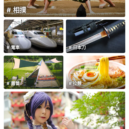
相撲
電車
日本刀
露營
拉麵