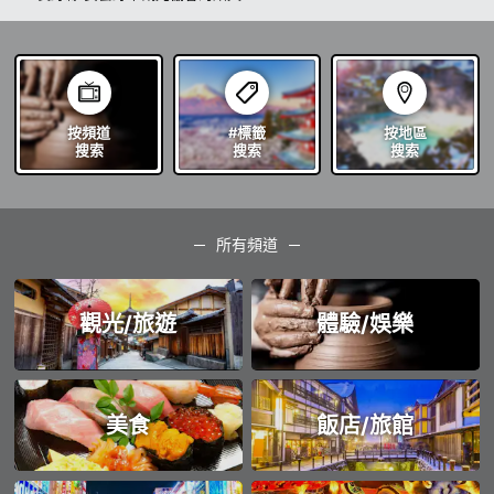
按頻道
#標籤
按地區
搜索
搜索
搜索
所有頻道
觀光/旅遊
體驗/娛樂
美食
飯店/旅館