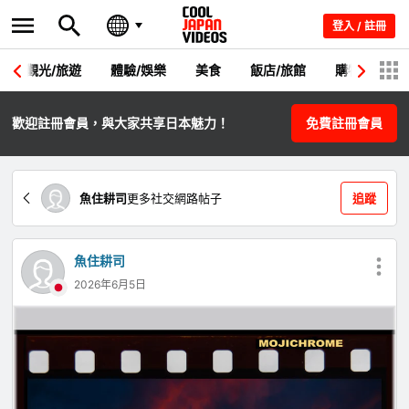
登入 / 註冊
觀光/旅遊
體驗/娛樂
美食
飯店/旅館
購物
節
歡迎註冊會員，與大家共享日本魅力！
免費註冊會員
魚住耕司
更多社交網路帖子
追蹤
魚住耕司
2026年6月5日