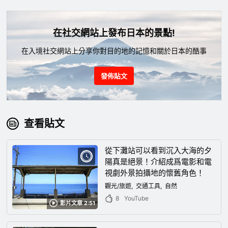
在社交網站上發布日本的景點!
在入境社交網站上分享你對目的地的記憶和關於日本的酷事
發佈貼文
查看貼文
從下灘站可以看到沉入大海的夕
陽真是絕景！介紹成爲電影和電
視劇外景拍攝地的懷舊角色！
觀光/旅遊
交通工具
自然
8
YouTube
影片文章 2:51