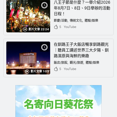
八王子節是什麼？一舉介紹2026
年8月7日、8日、9日舉辦的活動
日程！
節慶/活動
傳統文化
體驗/娛樂
5
YouTube
影片文章 22:24
在釧路王子大飯店暢享釧路觀光
｜聽員工講述世界三大夕陽、釧
路濕原與海鮮的樂趣
飯店/旅館
觀光/旅遊
體驗/娛樂
5
YouTube
影片文章 1:03