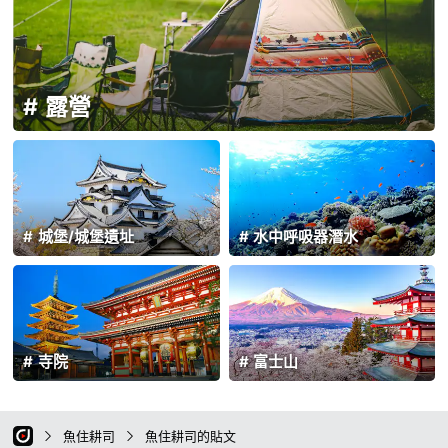
露營
城堡/城堡遺址
水中呼吸器潛水
寺院
富士山
魚住耕司
魚住耕司的貼文