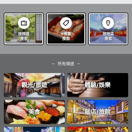
按頻道
#標籤
按地區
搜索
搜索
搜索
所有頻道
觀光/旅遊
體驗/娛樂
美食
飯店/旅館