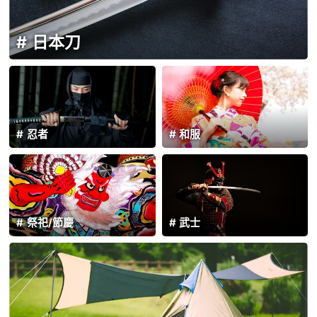
日本刀
忍者
和服
祭祀/節慶
武士