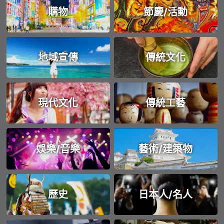
購物
節慶/活動
地域宣傳
傳統文化
現代文化
傳統工藝
娛樂/音樂
藝術/建築物
歷史
日本人/名人