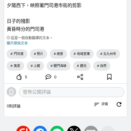
夕陽西下，映照著門司港市街的剪影
日子的殘影
黃昏時分的門司港
這是一個自動翻譯的文本。
顯示原始文本
門司港
照片
絕景
地域宣傳
北九州市
風景
上鏡
關門海峽
觀光
自然
5
0
評價
0
則評論