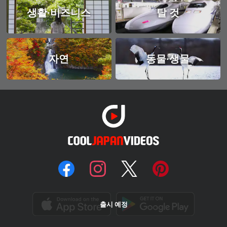
생활·비즈니스
탈 것
자연
동물·생물
출시 예정