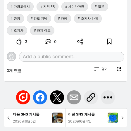
가와고에시
지역 PR
사이타마현
일본
관광
간토 지방
카페
호지차 라떼
호지차
라떼 아트
3
0
평가
0
개 댓글
다음 SNS 게시물
이전 SNS 게시물
2026년6월5일
2026년6월4일