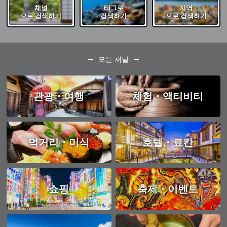
채널
태그로
지역
으로 검색하기
검색하기
으로 검색하기
모든 채널
관광・여행
체험・액티비티
먹거리・미식
호텔・료칸
쇼핑
축제・이벤트