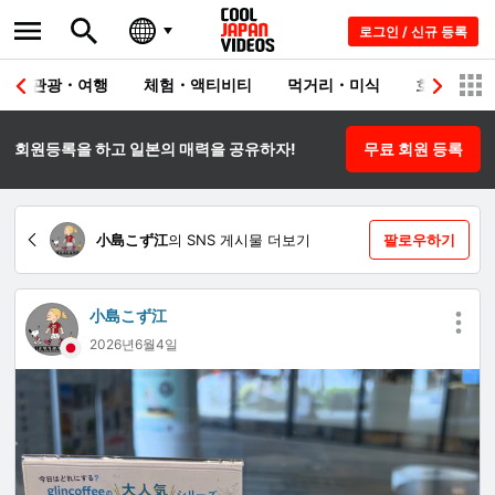
로그인 / 신규 등록
관광・여행
체험・액티비티
먹거리・미식
호텔・료칸
회원등록을 하고 일본의 매력을 공유하자!
무료 회원 등록
小島こず江
의 SNS 게시물 더보기
팔로우하기
小島こず江
2026년6월4일