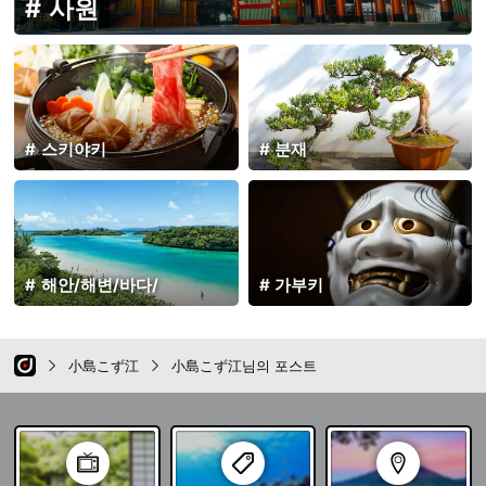
사원
스키야키
분재
해안/해변/바다/
가부키
小島こず江
小島こず江님의 포스트