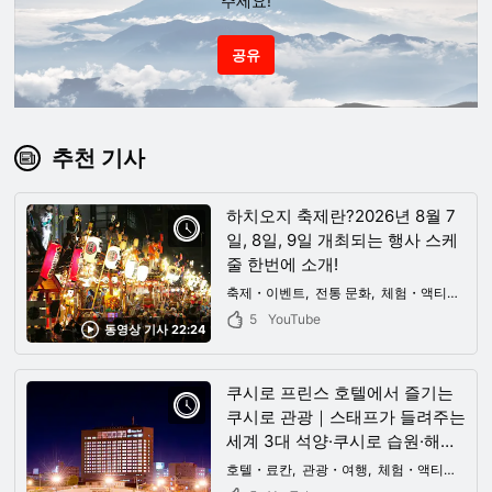
주세요!
공유
추천 기사
하치오지 축제란?2026년 8월 7
일, 8일, 9일 개최되는 행사 스케
줄 한번에 소개!
축제・이벤트
전통 문화
체험・액티비티
5
YouTube
동영상 기사 22:24
쿠시로 프린스 호텔에서 즐기는
쿠시로 관광｜스태프가 들려주는
세계 3대 석양·쿠시로 습원·해산
물의 매력
호텔・료칸
관광・여행
체험・액티비티