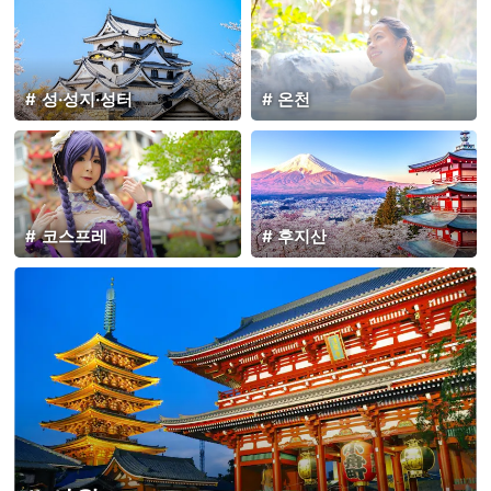
성·성지·성터
온천
코스프레
후지산