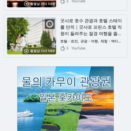
5
YouTube
동영상 기사 1:03
굿샤로 호수 관광과 호텔 스테이
를 만끽｜굿샤로 프린스 호텔 직
원이 들려주는 절경 여행을 즐기
는 법
호텔・료칸
관광・여행
체험・액티비티
5
YouTube
동영상 기사 1:02