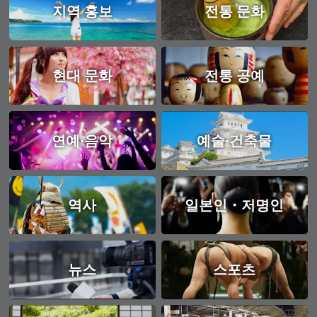
지역 홍보
전통 문화
현대 문화
전통 공예
연예·음악
예술·건축물
역사
일본인・저명인
뉴스
스포츠