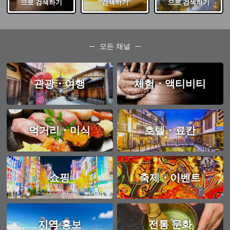
으로 검색하기
검색하기
으로 검색하기
모든 채널
관광・여행
체험・액티비티
먹거리・미식
호텔・료칸
쇼핑
축제・이벤트
지역 홍보
전통 문화