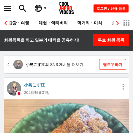
로그인 / 신규 등록
관광・여행
체험・액티비티
먹거리・미식
호텔・료칸
회원등록을 하고 일본의 매력을 공유하자!
무료 회원 등록
小島こず江
의 SNS 게시물 더보기
팔로우하기
小島こず江
2026년5월31일