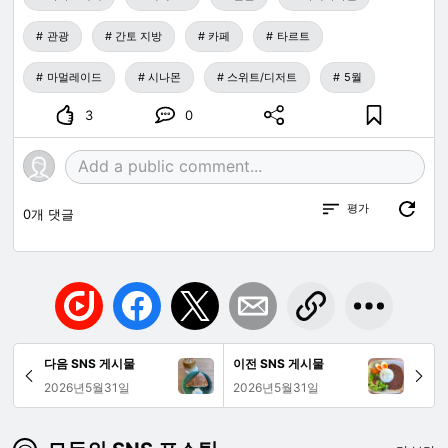
관광
간토 지방
카페
타르트
마멀레이드
시나몬
스위트/디저트
5월
3
0
평가
0
개 댓글
다음 SNS 게시물
이전 SNS 게시물
2026년5월31일
2026년5월31일