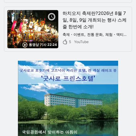
하치오지 축제란?2026년 8월 7
일, 8일, 9일 개최되는 행사 스케
줄 한번에 소개!
축제・이벤트
전통 문화
체험・액티비티
5
YouTube
동영상 기사 22:24