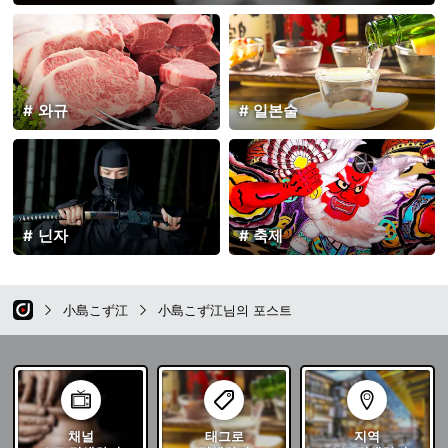
와규
일본술
닌자
축제
小島こず江
小島こず江님의 포스트
채널
태그로
지역