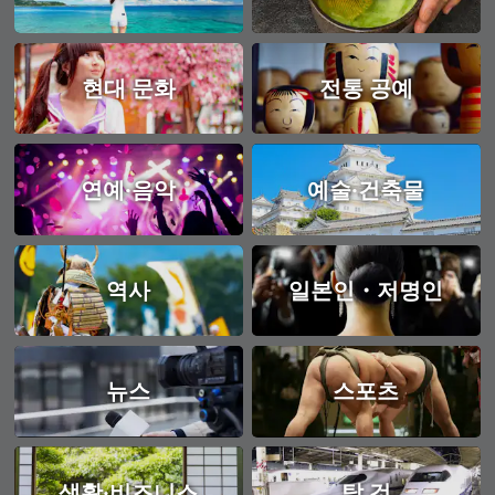
현대 문화
전통 공예
연예·음악
예술·건축물
역사
일본인・저명인
뉴스
스포츠
생활·비즈니스
탈 것