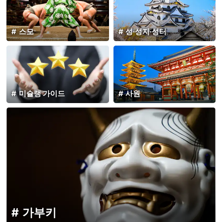
스모
성·성지·성터
미슐랭 가이드
사원
가부키