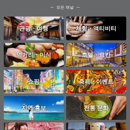
모든 채널
관광・여행
체험・액티비티
먹거리・미식
호텔・료칸
쇼핑
축제・이벤트
지역 홍보
전통 문화