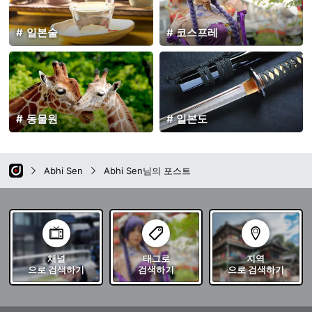
일본술
코스프레
동물원
일본도
Abhi Sen
Abhi Sen님의 포스트
채널
태그로
지역
으로 검색하기
검색하기
으로 검색하기