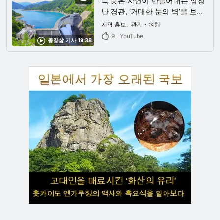
뚝 솟은 자연이 만들어내는 엄청
난 경관, ‘거대한 눈의 벽’을 보러
갑시다! 도야마 현, 나가노 현 북
지역 홍보
관광・여행
알프스로 일본의 대자연을 만끽
9
YouTube
동영상 기사 19:38
해 보세요!