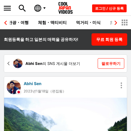
로그인 / 신규 등록
관광・여행
체험・액티비티
먹거리・미식
호텔・료칸
회원등록을 하고 일본의 매력을 공유하자!
무료 회원 등록
Abhi Sen
의 SNS 게시물 더보기
팔로우하기
Abhi Sen
2023년1월18일（편집됨）