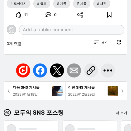
도야마시
철도
계곡
시골
사진
11
0
평가
0
개 댓글
다음 SNS 게시물
이전 SNS 게시물
2023년1월18일
2022년12월29일
모두의 SNS 포스팅
더 보기