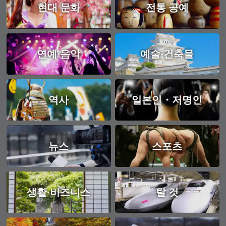
현대 문화
전통 공예
연예·음악
예술·건축물
역사
일본인・저명인
뉴스
스포츠
생활·비즈니스
탈 것