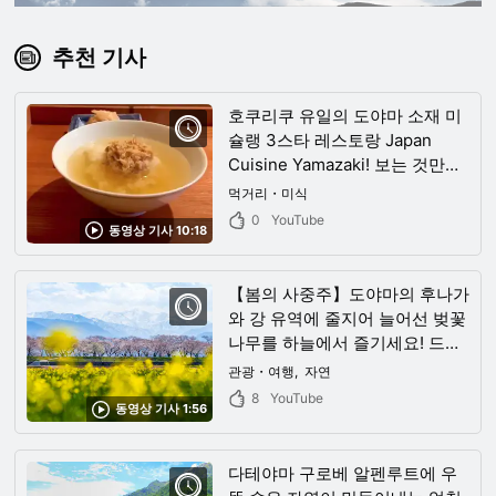
추천 기사
호쿠리쿠 유일의 도야마 소재 미
슐랭 3스타 레스토랑 Japan
Cuisine Yamazaki! 보는 것만으
로도 감동하는 아름답고 섬세한
먹거리・미식
요리를 다양하게 봐 주세요!
0
YouTube
동영상 기사 10:18
【봄의 사중주】도야마의 후나가
와 강 유역에 줄지어 늘어선 벚꽃
나무를 하늘에서 즐기세요! 드론
특유의 아름다운 이미지
관광・여행
자연
8
YouTube
동영상 기사 1:56
다테야마 구로베 알펜루트에 우