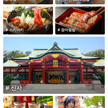
스키야키
장어덮밥
신사