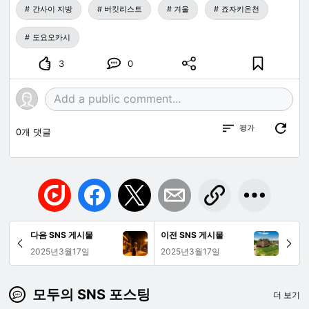
간사이 지방
버킷리스트
겨울
죠자키온천
도요오카시
3
0
평가
0
개 댓글
다음 SNS 게시물
이전 SNS 게시물
2025년3월17일
2025년3월17일
모두의 SNS 포스팅
더 보기