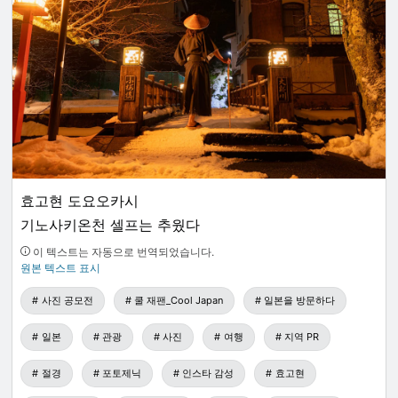
효고현 도요오카시
기노사키온천 셀프는 추웠다
이 텍스트는 자동으로 번역되었습니다.
원본 텍스트 표시
사진 공모전
쿨 재팬_Cool Japan
일본을 방문하다
일본
관광
사진
여행
지역 PR
절경
포토제닉
인스타 감성
효고현