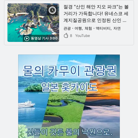
절경 "산인 해안 지오 파크"는 볼
거리가 가득합니다! 유네스코 세
계지질공원으로 인정된 산인 지
역의 매력에 다가가다!
관광・여행
체험・액티비티
자연
8
YouTube
동영상 기사 3:00