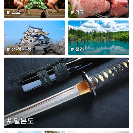
스모
와규
성·성지·성터
절경
일본도