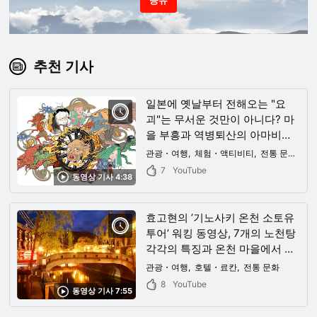
공유
추천 기사
일본에 옛날부터 전해오는 "요
괴"는 무서운 것만이 아니다? 마
을 부흥과 역병퇴산의 아마비에
등, 일본인 곁에 다가와 있는 요
관광・여행
체험・액티비티
전통 문화
역
괴는？
7
YouTube
동영상 기사 4:38
효고현의 ’기노사키 온천 소토유
투어’ 워킹 동영상, 7개의 노천탕
각각의 특징과 온천 마을에서 즐
기는 방법, 추천 여관과 음식을
관광・여행
호텔・료칸
전통 문화
소개합니다
8
YouTube
동영상 기사 7:55