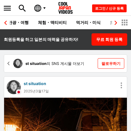
로그인 / 신규 등록
관광・여행
체험・액티비티
먹거리・미식
호텔・료칸
회원등록을 하고 일본의 매력을 공유하자!
무료 회원 등록
st situation
의 SNS 게시물 더보기
팔로우하기
st situation
2025년3월17일