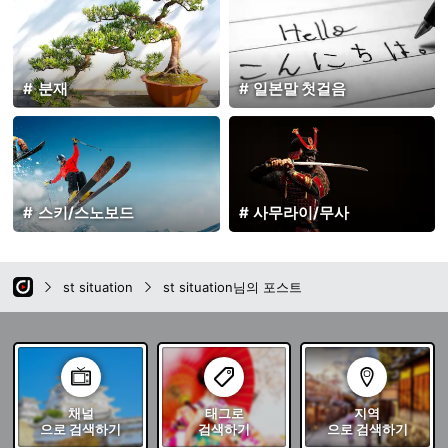
분재
일본말 첫걸음
스키/스노보드
사무라이/무사
st situation
st situation님의 포스트
채널
태그로
지역
으로 검색하기
검색하기
으로 검색하기