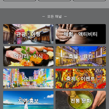
모든 채널
관광・여행
체험・액티비티
먹거리・미식
호텔・료칸
쇼핑
축제・이벤트
지역 홍보
전통 문화