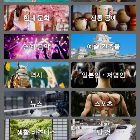
현대 문화
전통 공예
연예·음악
예술·건축물
역사
일본인・저명인
뉴스
스포츠
생활·비즈니스
탈 것