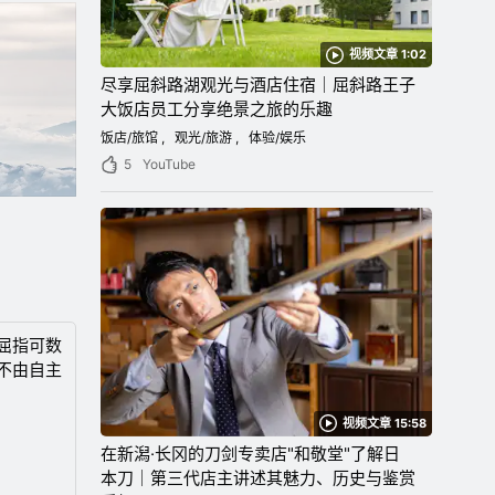
视频文章 1:02
尽享屈斜路湖观光与酒店住宿｜屈斜路王子
大饭店员工分享绝景之旅的乐趣
饭店/旅馆
观光/旅游
体验/娱乐
5
YouTube
屈指可数
不由自主
视频文章 15:58
在新潟·长冈的刀剑专卖店"和敬堂"了解日
本刀｜第三代店主讲述其魅力、历史与鉴赏