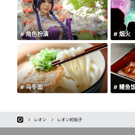
角色扮演
烟火
乌冬面
鳗鱼
レオン
レオン的帖子