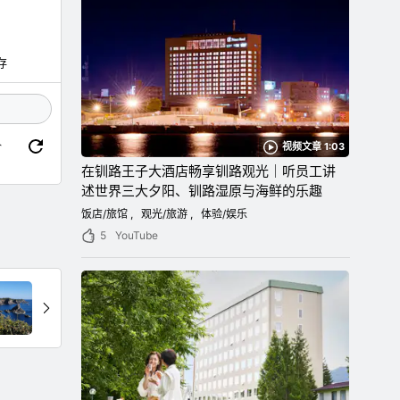
存
价
视频文章 1:03
在钏路王子大酒店畅享钏路观光｜听员工讲
述世界三大夕阳、钏路湿原与海鲜的乐趣
饭店/旅馆
观光/旅游
体验/娱乐
5
YouTube