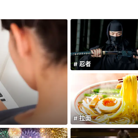
忍者
拉面