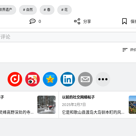
世界遗产
自然
春
花
0
分享
保
评
帖子
以前的社交网络帖子
2025年2月7日
弘法大师睡觉的灵峰高野深处的寺庙，即使在冬天也不乏朝圣者。
它是和歌山县渡岛大岛钏本町的风景名胜。 在悬崖尽头可以看到的是鹿之崎灯塔。 这也是著名的岩钓之一。