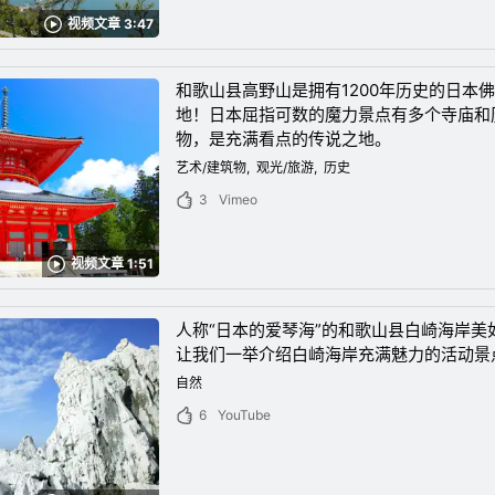
视频文章 3:47
和歌山县高野山是拥有1200年历史的日本
地！日本屈指可数的魔力景点有多个寺庙和
物，是充满看点的传说之地。
艺术/建筑物
观光/旅游
历史
3
Vimeo
视频文章 1:51
人称“日本的爱琴海”的和歌山县白崎海岸美
让我们一举介绍白崎海岸充满魅力的活动景
自然
6
YouTube