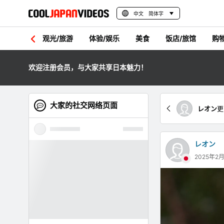
中文 简体字
观光/旅游
体验/娱乐
美食
饭店/旅馆
购
欢迎注册会员，与大家共享日本魅力！
大家的社交网络页面
レオン
更
レオン
2025年2月