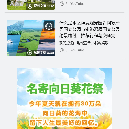
5
YouTube
视频文章 1:02
什么是水之神威观光圈？阿寒摩
周国立公园与钏路湿原国立公园
绝景路线、推荐行程与交通完整
指南
观光/旅游
地域宣传
体验/娱乐
5
YouTube
视频文章 8:39