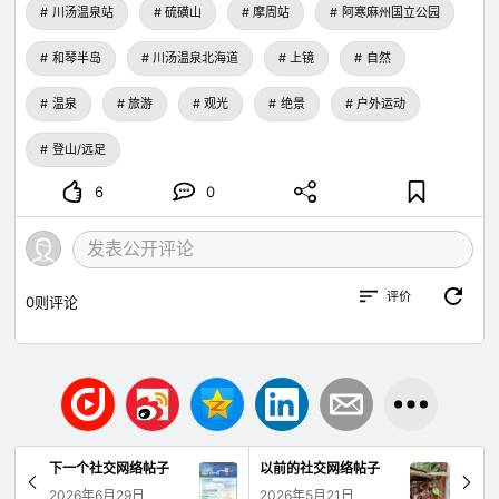
川汤温泉站
硫磺山
摩周站
阿寒麻州国立公园
和琴半岛
川汤温泉北海道
上镜
自然
温泉
旅游
观光
绝景
户外运动
登山/远足
6
0
评价
0
则评论
下一个社交网络帖子
以前的社交网络帖子
2026年6月29日
2026年5月21日