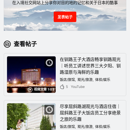
在入境社交网站上分享你对目的地的记忆和关于日本的酷事
发表帖子
查看帖子
在钏路王子大酒店畅享钏路观光
｜听员工讲述世界三大夕阳、钏
路湿原与海鲜的乐趣
饭店/旅馆
观光/旅游
体验/娱乐
5
YouTube
视频文章 1:03
尽享屈斜路湖观光与酒店住宿｜
屈斜路王子大饭店员工分享绝景
之旅的乐趣
饭店/旅馆
观光/旅游
体验/娱乐