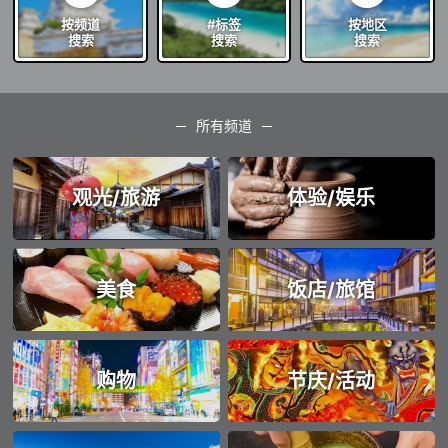
按频道
#标签
按地区
搜索
搜索
搜索
所有频道
观光/旅游
体验/娱乐
美食
饭店/旅馆
购物
节庆/活动