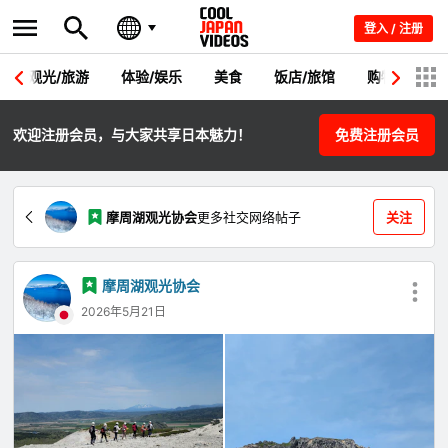
登入 / 注册
观光/旅游
体验/娱乐
美食
饭店/旅馆
购物
节
欢迎注册会员，与大家共享日本魅力！
免费注册会员
摩周湖观光协会
更多社交网络帖子
关注
摩周湖观光协会
2026年5月21日