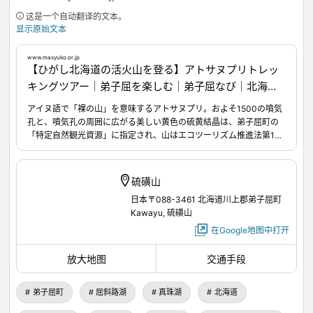
这是一个自动翻译的文本。
显示原始文本
www.masyuko.or.jp
【ひがし北海道の活火山を登る】アトサヌプリトレッ
キングツアー｜弟子屈を楽しむ｜弟子屈なび｜北海道
弟子屈町
アイヌ語で「裸の山」を意味するアトサヌプリ。およそ1500の噴気
孔と、噴気孔の周囲に広がる美しい黄色の硫黄結晶は、弟子屈町の
「特定自然観光資源」に指定され、山はエコツーリズム推進法第19
条に基づく立ち入り制限区域に指定されています。 この場所に立ち
入ることができるのは、弟子屈町のまちづくり団体「てしかがえこ
まち推進協議会」が定める基準をクリアした認定ガイドによるツア
硫磺山
ー参加者のみ。火山らしいダイナミックな風景と迫力ある噴気孔、
日本〒088-3461 北海道川上郡弟子屈町
硫黄採掘の歴史に触れる遺構など、この場所ならではの特別な光景
Kawayu, 硫磺山
が待っています。 本ツアーはエコツーリズムの優れた取り組みを表
彰する環境省と日本エコツーリズム協会が主催し、良質な地域の体
在Google地图中打开
験、情報の提供（2）地域資源の保全と持続的利用に向けた取り組み
（3）地域の振興や活性化への貢献が評価されるエコツーリズム大賞
放大地图
交通手段
（第18回）にて環境大臣賞を受賞するなどツアーの価値を高めてい
ます。 ぜひ、アトサヌプリの体験を通じて地球の鼓動を感じてくだ
弟子屈町
屈斜路湖
真珠湖
北海道
さい。