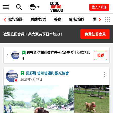
登入 / 註冊
觀光/旅遊
體驗/娛樂
美食
飯店/旅館
購物
節
歡迎註冊會員，與大家共享日本魅力！
免費註冊會員
長野縣 信州信濃町觀光協會
更多社交網路帖
追蹤
子
長野縣 信州信濃町觀光協會
2025年4月17日