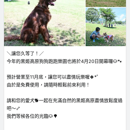
＼讓您久等了！／
今年的黑姬高原狗狗跑跑樂園也將於4月20日開幕囉🐶🐾
預計營業至11月底，讓您可以盡情玩樂喔🍀*゜
由於是免費使用，請隨時輕鬆前來利用！
請和您的愛犬🐕一起在充滿自然的黑姬高原盡情放鬆度過
吧～🦴
我們等候各位的光臨🐶🌳