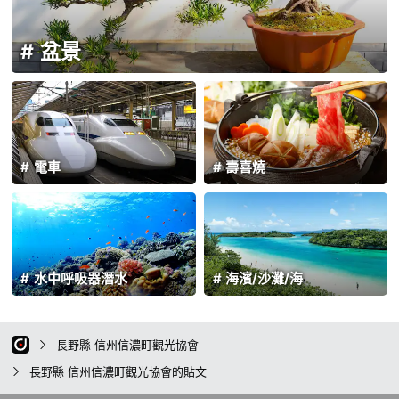
盆景
電車
壽喜燒
水中呼吸器潛水
海濱/沙灘/海
長野縣 信州信濃町觀光協會
長野縣 信州信濃町觀光協會的貼文