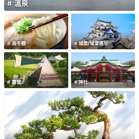
溫泉
烏冬麵
城堡/城堡遺址
露營
神社