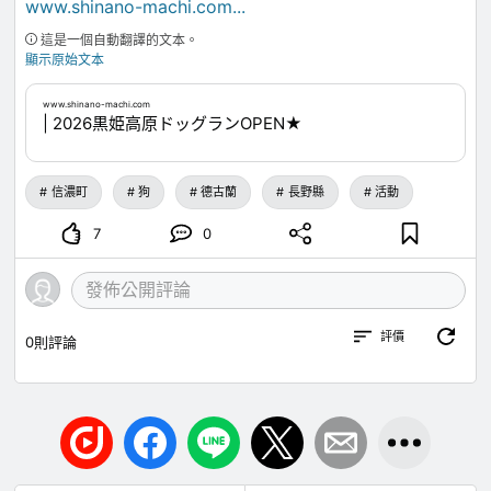
www.shinano-machi.com
...
這是一個自動翻譯的文本。
顯示原始文本
www.shinano-machi.com
| 2026黒姫高原ドッグランOPEN★
信濃町
狗
德古蘭
長野縣
活動
7
0
評價
0
則評論