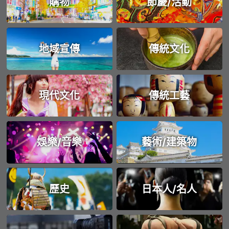
購物
節慶/活動
地域宣傳
傳統文化
現代文化
傳統工藝
娛樂/音樂
藝術/建築物
歷史
日本人/名人