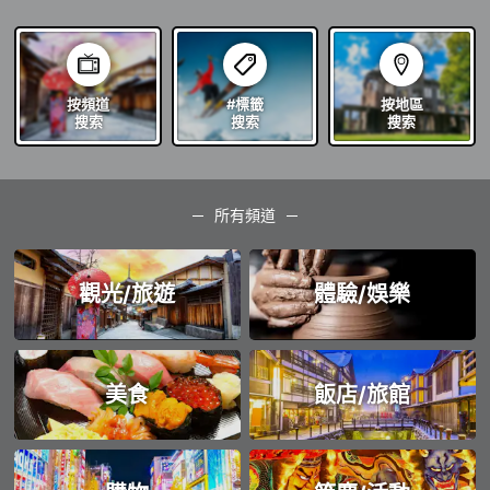
按頻道
#標籤
按地區
搜索
搜索
搜索
所有頻道
觀光/旅遊
體驗/娛樂
美食
飯店/旅館