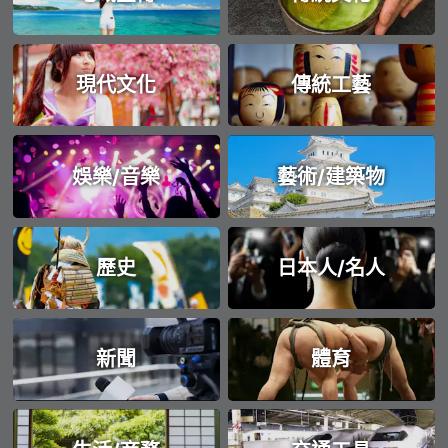
現代文化
傳統工藝
娛樂/音樂
藝術/建築物
歷史
日本人/名人
新聞
體育