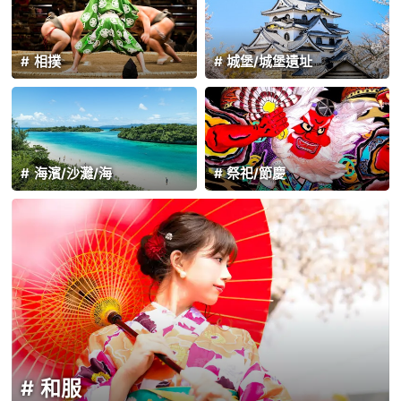
相撲
城堡/城堡遺址
海濱/沙灘/海
祭祀/節慶
和服