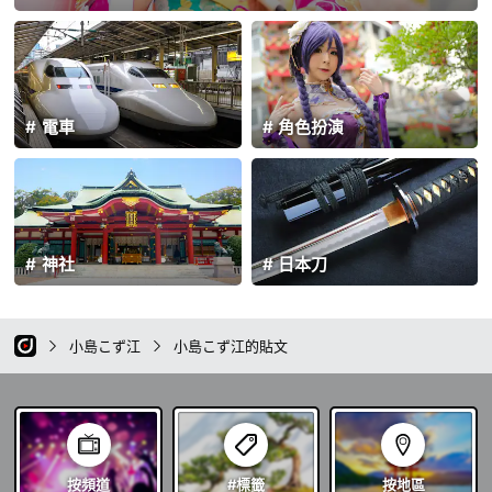
電車
角色扮演
神社
日本刀
小島こず江
小島こず江的貼文
按頻道
#標籤
按地區