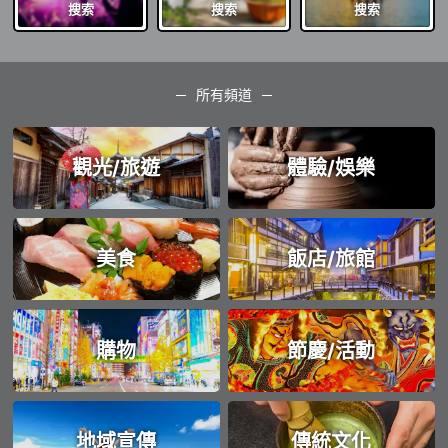
搜索
搜索
搜索
所有頻道
觀光/旅遊
體驗/娛樂
美食
飯店/旅館
購物
節慶/活動
地域宣傳
傳統文化