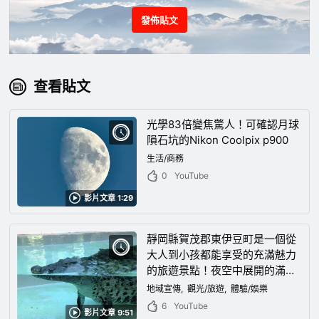
發佈貼文
查看貼文
光學83倍變焦驚人！可確認月球
隕石坑的Nikon Coolpix p900
生活/商務
0
YouTube
影片文章 1:29
靜岡縣賀茂郡東伊豆町是一個從
大人到小孩都能享受的充滿魅力
的旅遊景點！夜空中展開的滿分
星空是感覺時間靜止的絕景！
地域宣傳
觀光/旅遊
體驗/娛樂
6
YouTube
影片文章 9:51