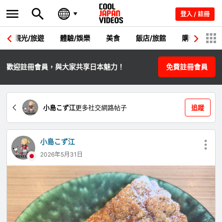
登入 / 註冊
觀光/旅遊
體驗/娛樂
美食
飯店/旅館
購物
節
歡迎註冊會員，與大家共享日本魅力！
免費註冊會員
小島こず江
更多社交網路帖子
追蹤
小島こず江
2026年5月31日