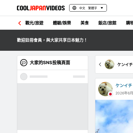
中文 繁體字
觀光/旅遊
體驗/娛樂
美食
飯店/旅館
購
歡迎註冊會員，與大家共享日本魅力！
大家的SNS投稿頁面
ケンイチ
ケンイチ
2026年6