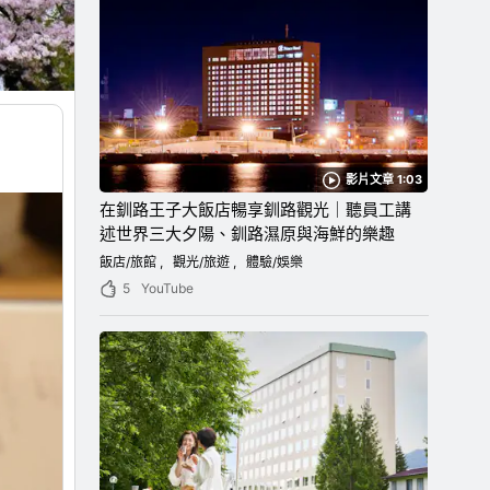
影片文章 1:03
在釧路王子大飯店暢享釧路觀光｜聽員工講
述世界三大夕陽、釧路濕原與海鮮的樂趣
飯店/旅館
觀光/旅遊
體驗/娛樂
5
YouTube