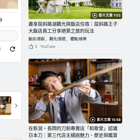
影片文章 1:02
存
盡享屈斜路湖觀光與飯店住宿｜屈斜路王子
大飯店員工分享絕景之旅的玩法
飯店/旅館
觀光/旅遊
體驗/娛樂
5
YouTube
價
影片文章 15:58
在新潟・長岡的刀劍專賣店「和敬堂」認識
日本刀｜第三代店主細說魅力、歷史與鑑賞