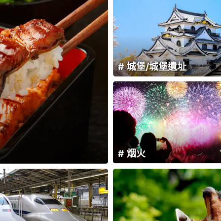
城堡/城堡遺址
烟火