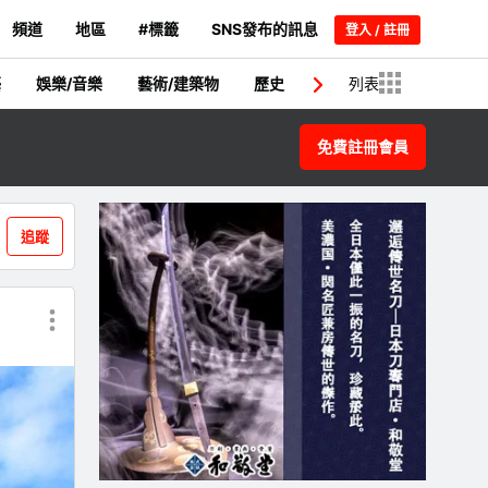
頻道
地區
#標籤
SNS發布的訊息
登入 / 註冊
藝
娛樂/音樂
藝術/建築物
歷史
日本人/名人
列表
新聞
免費註冊會員
追蹤