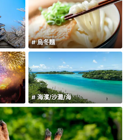
烏冬麵
海濱/沙灘/海