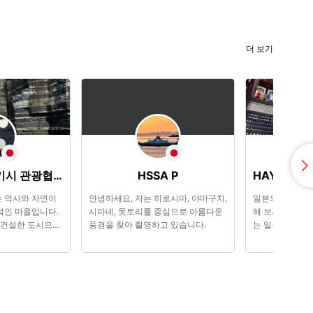
더 보기
야마구치현 하기시 관광협회
HSSA P
 역사와 자연이
안녕하세요, 저는 히로시마, 야마구치,
일본의?? 절경
적인 마을입니다.
시마네, 돗토리를 중심으로 아름다운
해 보시기 바랍
 건설한 도시으로
풍경을 찾아 촬영하고 있습니다.
는 일본의 풍경 
 쇼카손주쿠 학
습니다.
 역사적인 건물이
을 매료시킵니다.
, 여름 귤, 하기
하고, 여행의 추억
 있습니다. 환경성