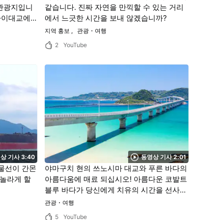
 관광지입니
같습니다. 진짜 자연을 만끽할 수 있는 거리
긴타이대교에
에서 느긋한 시간을 보내 않겠습니까?
불꽃놀이를
지역 홍보
관광・여행
2
YouTube
상 기사 3:40
동영상 기사 2:01
화물선이 간몬
야마구치 현의 쓰노시마 대교와 푸른 바다의
 놀라게 할
아름다움에 매료 되십시오! 아름다운 코발트
블루 바다가 당신에게 치유의 시간을 선사
할 것입니다!
관광・여행
5
YouTube