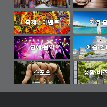
축제・이벤트
지역 
연예·음악
예술·건
스포츠
생활·비