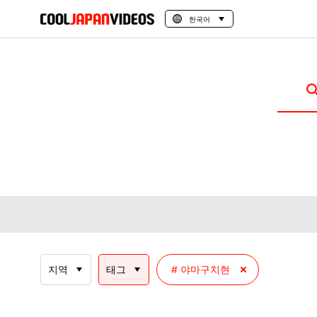
한국어
지역
태그
야마구치현