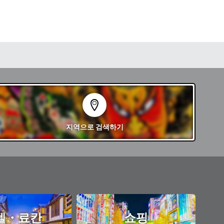
쾌적한 해수욕장
기쿠가하마 해수욕
해안선과 석양을
연 자연의 아름다움
와 자연, 문화가
풍부한 시간을 보
지역
으로 검색하기
텔・료칸
쇼핑