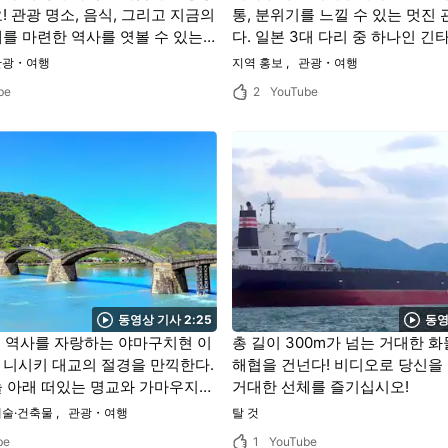
! 관광 명소, 음식, 그리고 지금의
통, 분위기를 느낄 수 있는 멋진
를 마련한 역사를 엿볼 수 있는
다. 일본 3대 다리 중 하나인 
구치현의 아름다운 풍경이 마음을
서 체험할 수 있는 가마우지와 
광・여행
지역 홍보
관광・여행
것입니다!
즐기자!
be
2
YouTube
동영상 기사 2:25
동영
의 역사를 자랑하는 야마구치현 이
총 길이 300m가 넘는 거대한 
니시키 대교의 절경을 만끽한다.
해협을 건넌다! 비디오로 당신을
 아래 떠있는 명교와 가마우지의
거대한 선체를 즐기십시오!
로운 광경은 한번쯤 방문하고 싶
술·건축물
관광・여행
탈 것
be
1
YouTube