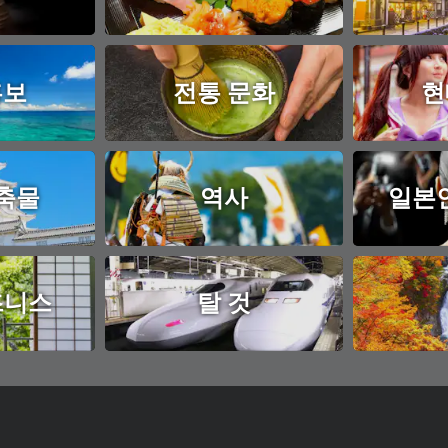
홍보
전통 문화
현
축물
역사
일본
즈니스
탈 것