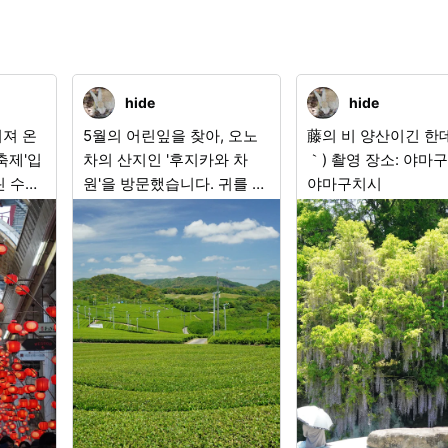
hide
hide
어져 온
5월의 어린잎을 찾아, 오노
藤의 비 양산이긴 한데
축제'입
차의 산지인 '후지카와 차
｀) 촬영 장소: 야마구치현
린 수만
원'을 방문했습니다. 귀를 기
야마구치시
들리며
울이면, 어디선가 노래 소리
로 감
가 들려옵니다…? '여름이 다
이 무수
가오는 팔십팔 밤, 들과 산에
 촛불로
어린잎이 무성하다. 저기 보
 전등
이는 것은 차를 따는 것이 아
게 흔들
닐까? 붉은색 저고리에 갈대
 비춥
모자' 촬영지: 야마구치현 우
오세요!
베시
야마구