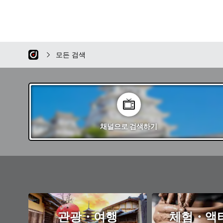
모든 검색
채널
으로 검색하기
관광・여행
체험・액