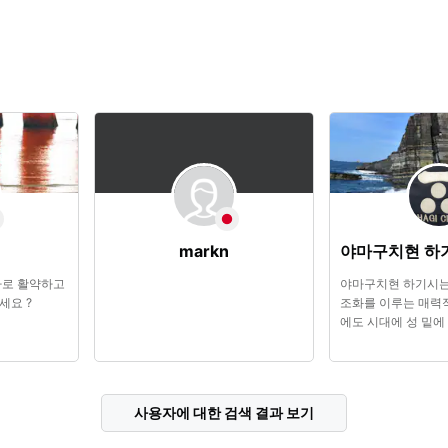
markn
마로 활약하고
야마구치현 하기시는
세요 ?
조화를 이루는 매력
에도 시대에 성 밑에
번성했던 하기시에는
원과 하기 반사로 등
많이 산재해 방문객
그 밖에도 하기 도자기
사용자에 대한 검색 결과 보기
유리 등 명물도 풍부
에 딱 맞는 기념품도