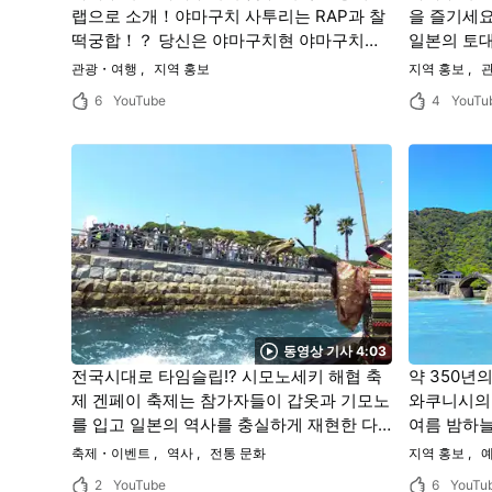
랩으로 소개！야마구치 사투리는 RAP과 찰
을 즐기세요
떡궁합！？ 당신은 야마구치현 야마구치시
일본의 토대
남부 지역의 어느 인기 스폿으로 놀러 갈 거
자연, 야마
관광・여행
지역 홍보
지역 홍보
관
야？？
사로잡을 
6
YouTube
4
YouTu
동영상 기사 4:03
전국시대로 타임슬립!? 시모노세키 해협 축
약 350년
제 겐페이 축제는 참가자들이 갑옷과 기모노
와쿠니시의 
를 입고 일본의 역사를 충실하게 재현한 다
여름 밤하늘
이내믹한 축제!
등불의 신비
축제・이벤트
역사
전통 문화
지역 홍보
예
은 관광지.
2
YouTube
6
YouTu