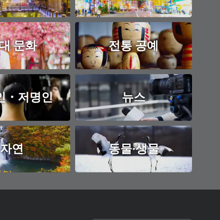
대 문화
전통 공예
인・저명인
뉴스
자연
동물·생물