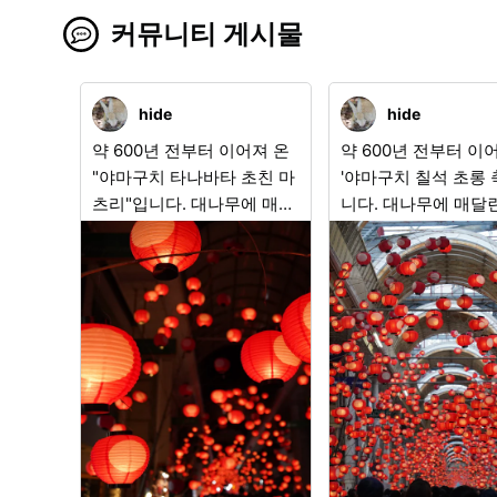
커뮤니티 게시물
hide
hide
약 600년 전부터 이어져 온
약 600년 전부터 이
"야마구치 타나바타 초친 마
'야마구치 칠석 초롱 
츠리"입니다. 대나무에 매달
니다. 대나무에 매달
린 수만 개의 붉은 초롱이 흔
개의 붉은 초롱이 흔
들리며 거리를 환상적인 빛
거리를 환상적인 빛으
으로 감쌉니다. 놀라운 것은
쌉니다. 놀라운 것은 
이 수많은 등불이 모두 진짜
한 초롱이 모두 진짜
촛불로 밝혀지고 있다는 점
밝혀진다는 점입니다!
입니다! 전등 불빛과 달리,
불빛과 달리, 은은하
은은하게 흔들리며 부드럽
리며 부드럽게 거리를
게 거리를 비춥니다. 꼭 야마
니다. 꼭 야마구치에 
구치로 오세요! 촬영지: 야마
촬영지: 야마구치현 
구치현 야마구치시
치시