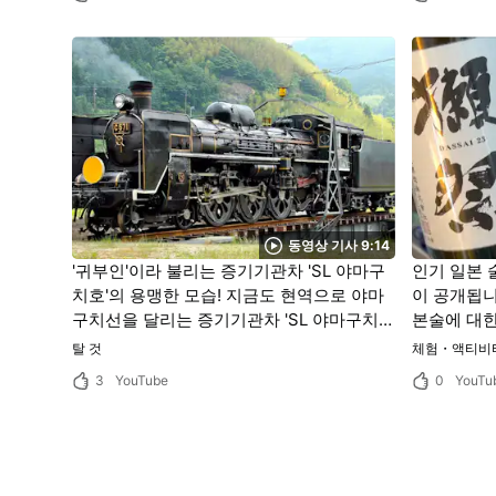
동영상 기사 9:14
'귀부인'이라 불리는 증기기관차 'SL 야마구
인기 일본 술
치호'의 용맹한 모습! 지금도 현역으로 야마
이 공개됩니
구치선을 달리는 증기기관차 'SL 야마구치
본술에 대한
호'의 매력을 한꺼번에 공개!
잔을 즐겨보
탈 것
체험・액티비
3
YouTube
0
YouTu