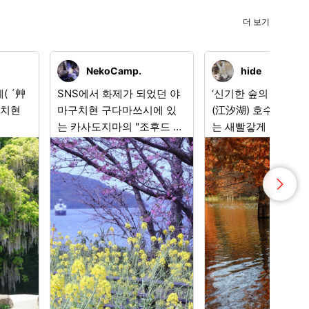
더 보기
NekoCamp.
hide
( ´艸
SNS에서 화제가 되었던 야
‘신기한 숲의 가을’ 에시오호
마구치현 구다마쓰시에 있
(江汐湖) 호수 표면에
는 카사도지마의 "조후드 가
는 새빨갛게 타오르는
든". 카메라를 사고 처음으로
우쇼(낙우송) 단풍. 
벚꽃 촬영을 하면서 이 화려
기한 나라에 빠져든 
한 봄의 풍경을 만났습니다.
상적인 경치입니다. 촬영지:
온화한 세토 내해에서 이쪽
야마구치현 산요오노
으로 향하는 한 척의 배를 발
에시오호
견하고, 마치 새로운 계절의
시작이나 제 카메라 라이프
의 출발을 축하해 주는 듯한
기분으로 셔터를 눌렀습니
다.