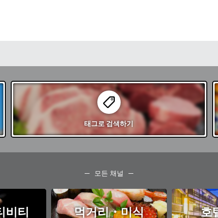
이 선정한 '일본의 
100선'에 선정된 
장에서는 아름다운 
즐길 수 있으며, 자
에 치유됩니다. 역사
융합된 하기시에서 
내십시오.
태그로
검색하기
모든 채널
티비티
먹거리・미식
호