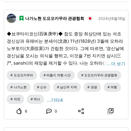
나가노현 도요오카무라 관광협회
2024년8월18일
◆뵤쿠타이코신(百体庚申)◆ 참도 중앙 최상단에 있는 석조
경신상과 유래비는 분세이(文政) 11년(1828년) 3월에 오하라
노부토미(大原信富)가 건립한 것이다. 그에 따르면, '경신날에
경신님을 모시는 의식을 행하고, 이것을 7번 지키면 삼시(三
尸, sanshi)의 재앙을 제거할 수 있다. 나는 오하라(大原)의 암
…
더 보기
자(庵寺)의 비구니와 상담하여 내가 소유한 산림의 하야시요
도요오카무라
떠돌이 여행 시간
도요오카무라 관광협회
코테(林横手)에 백체의 경신님을 모시게 되었다. 촌내외의 사
람들도 많이 경신비를 세웠다. 나는 이 비면에 그 이유를 쓰고,
나가노현
신슈
남신주 지역
관광
여행
천제(天帝)에게 사죄하고 동료끼리 서로 양보하며 평화롭게
영원히 자손이 번영하기를 기원한다.'라고 되어 있다. 이렇게
자연
역사
…기타4
하여 이 경신은 널리 근방 여러 마을에서 의뢰되어 건립된 것
6
0
으로, 전부 110체가 있다.