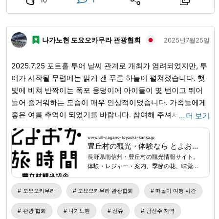
나가노현 도요오카무라 관광협회
2025년7월25일
2025.7.25 포트홀 투어 날씨 관계로 개최가 염려되었지만, 투
어가 시작될 무렵에는 맑게 갠 푸른 하늘이 펼쳐졌습니다. 햇
빛에 비쳐 반짝이는 폭포 웅덩이에 아이들이 몇 번이고 뛰어
들어 즐거워하는 모습이 매우 인상적이었습니다. 가족들에게
좋은 여름 추억이 되었기를 바랍니다. 참여해 주셔서 정말 감
…
더 보기
사합니다. ✴︎포트홀 투어에 대해✴︎ 도요오카무라(豊丘村) 깊숙
한 곳, 일본 최대급의 포트홀에서 계곡 트레킹과 물놀이를 즐
www.vill-nagano-toyooka-kanko.jp
豊丘村の観光・体験なら とよおか旅時間｜南信州の自然・食・文化を楽しむ旅
기는 플랜입니다. 야외 응급 전문 자격증을 가진 가이드가 여
長野県南信州・豊丘村の観光情報サイト。
러분의 체험을 서포트합니다. 9월 상순경까지 개최를 예정하
体験・レジャー・案内、季節の花、味覚狩
고 있습니다. 계속해서 예약을 받고 있으니, 꼭 상담해 주세요.
り、飲食、お土産、宿泊、イベント情報な
ど、豊丘村の旅に役立つ情報を紹介しま
투어에 대한 자세한 내용은 도요오카 타비지칸(とよおか旅時
도요오카무라
도요오카무라 관광협회
떠돌이 여행 시간
す。
間) 홈페이지에서 보실 수 있습니다.
www.vill-nagano-
관광 협회
나가노현
신슈
남신주 지역
toyooka-kanko.jp
...