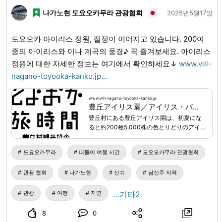
예약해 주세요. (스탠딩) 20분간 무한 리필 1,500엔 ※복숭아
나가노현 도요오카무라 관광협회
2025년5월17일
따기에는, 농원 입장료와 체험료가 포함되어 있습니다. ※무한
리필만 플랜을 선택하신 고객님은 복숭아 따기 농원에 입장하
도요오카 아이리스 정원, 절정이 이어지고 있습니다. 200여
실 수 없습니다. ※상기 모든 플랜은 4세 이상 일률 요금입니
종의 아이리스와 이나 계곡의 풍경♪ 꼭 즐겨보세요. 아이리스
다. 3세 이하는 딸 수 없지만, 무한 리필은 무료로 이용하실 수
정원에 대한 자세한 정보는 여기에서 확인하세요↓
www.vill-
있습니다. ■당일 일정(소요 시간: 약 1시간) 【복숭아 따기
nagano-toyooka-kanko.jp
...
+무한 리필 세트 플랜】※예약 필수 ①접수・결제 (도요오카
타비지칸(Toyooka Tabijikan)) ↓ ②따기 체험 (복숭아 농원
www.vill-nagano-toyooka-kanko.jp
으로 이동) ※각자 자가용으로 이동 ↓ ③무한 리필(스탠딩)
豊丘アイリス園／アイリス・バラ｜観光スポット・花｜豊丘村の観光・体験なら とよおか旅時間｜南信州の自然・食・文化を楽しむ旅
豊丘村にある豊丘アイリス園は、初夏にな
20분간 (미치노에키(Michi-no-eki) 도요오카 마르쉐
ると約200種5,000株の色とりどりのアイ
(Toyooka Marche) 무한 리필 전용 공간) ＝주의사항＝ ◎이
リスが咲きそろい、園内を鮮やかな彩りで
동은 모두 자가용으로 합니다. 접수처에서 복숭아 농원 지도
満たす花の名所です。紫・黄・白など多彩
도요오카무라
떠돌이 여행 시간
도요오카무라 관광협회
를 드립니다. ◎혼잡 상황에 따라 ②와 ③의 순서가 바뀔 수
な花が風に揺れる景色は華やかで、写真撮
影にも人気です。 5月下旬からはバラも見
있습니다. ◎접수 후 바로 농원 또는 무한 리필을 진행합니다.
관광 협회
나가노현
신슈
남신주 지역
頃を...
(※접수 후 다른 관광지 등으로의 이동은 삼가 주세요) ◎날씨
및 농원 상황에 따라 따기를 하지 않고, 선물 대응(농원에서 사
관광
여행
자연
…기타2
전에 농장주가 딴 복숭아를 드립니다)으로 대체될 수 있으니
8
0
미리 양해 바랍니다. ◎따기 체험부터 무한 리필 종료까지 대