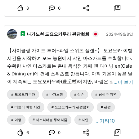
8
0
나가노현 도요오카무라 관광협회
2024년9월8일
【사이클링 가이드 투어~과일 스위츠 플랜~】 도요오카 여행
시간을 시작하여 포도 농원에서 샤인 마스카트를 수확합니다.
수확한 샤인 마스카트는 촌내 음식점 카페 앤 다이닝 en(Cafe
& Dining en)에 건네 스위츠로 만듭니다. 아직 기온이 높은 날
이 계속되는 도요오카무라(豊丘村)이지만, 바람은 상쾌하여
…
더 보기
사이클링하기에 매우 좋습니다. 이곳에서 과일은 포도, 사과,
도요오카무라
나가노현
신슈
남신주 지역
감으로 계속 이어집니다. 가이드 투어의 자세한 내용은 도요
오카 여행 시간 홈페이지를 참조해 주십시오. 여러분의 참가
떠돌이 여행 시간
도요오카무라 관광협회
관광
를 기다리고 있습니다.
여행
서스티너블 투어리즘
자연
…기타10
6
0