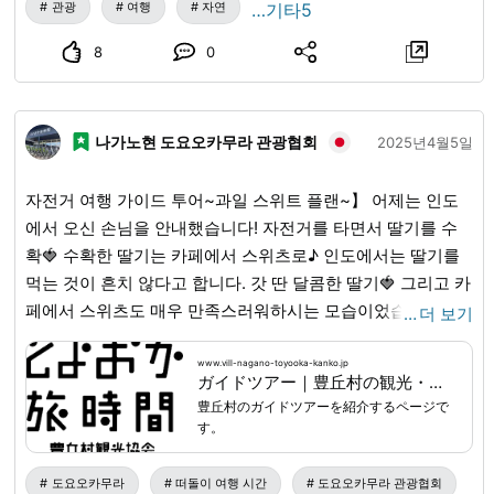
관광
여행
자연
…기타5
www.vill-nagano-toyooka-kanko.jp
...
・문의처(전화 예약
이션 설정으로 오시는 경우, 당 시설이 새로운 시설이기 때문
도 받습니다) 일반 사단법인 도요오카촌(Toyooka-mura) 관
에, 상기 주소로는 다른 장소가 안내될 수 있습니다. 카 내비게
8
0
광협회(도요오카 타비지칸(Toyooka Tabijikan)) TEL: 0265-
이션 설정 시에는 「도요오카무라(Toyooka-mura) 중앙 보육
49-3395
원」 또는 「미치노에키(Michi-no-eki) 미나미신슈
(Minamishinshu) 도요오카 마르쉐(Toyooka Marche)」를
나가노현 도요오카무라 관광협회
2025년4월5일
목적지로 설정해 주세요. Google 지도에서는 「도요오카 타
비지칸(Toyooka Tabijikan)」으로 검색할 수 있습니다. ■예
자전거 여행 가이드 투어~과일 스위트 플랜~】 어제는 인도
약 방법 예약이 우선입니다. 사전 예약을 추천합니다. ・전화
에서 오신 손님을 안내했습니다! 자전거를 타면서 딸기를 수
예약 0265-49-3395 (접수 시간 9:00~18:00) ・WEB 예약
확🍓 수확한 딸기는 카페에서 스위츠로♪ 인도에서는 딸기를
2025년은 6월 21일(토) 10시부터 예약 시작 【도요오카무라
먹는 것이 흔치 않다고 합니다. 갓 딴 달콤한 딸기🍓 그리고 카
(Toyooka-mura) 관광 협회 홈페이지・2025년 복숭아 따
페에서 스위츠도 매우 만족스러워하시는 모습이었습니다. 가
…
더 보기
기】
www.vill-nagano-toyooka-kanko.jp
...
※WEB 예약은
이드 투어 정보는 여기↓
www.vill-nagano-toyooka-
여기에서 【취소에 대해】 당일 취소 시에도 취소료는 발생하
kanko.jp
...
[Cycling Guided Tour - Fruit Sweets Plan]
www.vill-nagano-toyooka-kanko.jp
지 않지만, 취소 시에는 반드시 연락해 주시기 바랍니다.
ガイドツアー｜豊丘村の観光・体験なら とよおか旅時間｜南信州の自然・食・文化を楽しむ旅
豊丘村のガイドツアーを紹介するページで
す。
도요오카무라
떠돌이 여행 시간
도요오카무라 관광협회