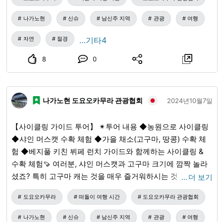
나가노현
신슈
남신주 지역
관광
여행
자연
절경
…기타4
8
0
나가노현 도요오카무라 관광협회
2024년10월7일
【사이클링 가이드 투어】 ✴︎투어 내용 ◆농원으로 사이클링
◆샤인 머스캣 수확 체험 ◆가을 채소(고구마, 땅콩) 수확 체
험 ◆베지풀 키친 뷔페 런치 가이드와 함께하는 사이클링 &
수확 체험🍠 여러분, 샤인 머스캣과 고구마 크기에 깜짝 놀라
셨죠? 특히 고구마 캐는 것을 매우 즐거워하시는 것 같았습니
…
더 보기
다. 열심히 흙을 파셨습니다! 사이클링이 끝난 후에는 미치노
도요오카무라
떠돌이 여행 시간
도요오카무라 관광협회
에키 미나미신슈 도요오카 마르쉐(Michinoeki
Minamishinshu Toyooka Marche) 내 베지풀 키친(Vegiful
나가노현
신슈
남신주 지역
관광
여행