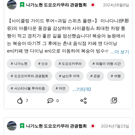
나가노현 도요오카무라 관광협회
2024년8월9일
【사이클링 가이드 투어~과일 스위츠 플랜~】 이나다니(伊那
谷)의 아름다운 풍경을 감상하며 사이클링🚴 최대한 차량 통
행이 적고 경치가 좋은 길을 엄선했습니다! 복숭아 농원에서
는 복숭아 따기🍑 그 후에는 촌내 음식점 카페 앤 다이닝
en(카페 앤 다이닝 en)으로 이동하여 복숭아 빙수🍧로 시원하
…
더 보기
게! 참여해 주셔서 감사합니다!
나가노현
신슈
도요오카무라
떠돌이 여행 시간
도요오카무라 관광협회
남신주 지역
관광
여행
서스티너블 투어리즘
자연
…기타10
7
0
나가노현 도요오카무라 관광협회
2024년7월23일