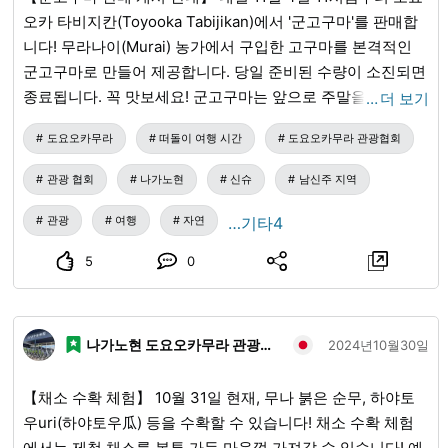
오카 타비지칸(Toyooka Tabijikan)에서 '군고구마'를 판매합
니다! 무라나이(Murai) 농가에서 구입한 고구마를 본격적인
군고구마로 만들어 제공합니다. 당일 준비된 수량이 소진되면
종료됩니다. 꼭 맛보세요! 군고구마는 앞으로 주말을 중심으
…
더 보기
로 판매할 예정이지만, 매입 상황에 따라 평일에도 판매하는
도요오카무라
떠돌이 여행 시간
도요오카무라 관광협회
경우가 있습니다. 【판매 가격(모두 세금 포함)】 ・군고구마
(중) 200엔 ・군고구마(대) 300엔 +50엔으로 커피 포함 ・2
관광 협회
나가노현
신슈
남신주 지역
품종 맛 비교 세트(커피 포함) 중+중 400엔 중+대 500엔 대
+대 600엔 ・구운 감자 1개 150엔 ・커피 100엔 ・카푸치노
관광
여행
자연
…기타4
100엔
5
0
나가노현 도요오카무라 관광협회
2024년10월30일
【채소 수확 체험】 10월 31일 현재, 무나 붉은 순무, 하야토
우uri(하야토우瓜) 등을 수확할 수 있습니다! 채소 수확 체험
에서는 제철 채소를 봉투 가득 마음껏 가져갈 수 있습니다! 예