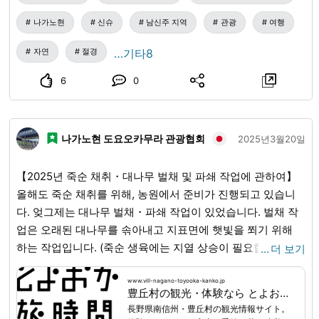
나가노현
신슈
남신주 지역
관광
여행
자연
절경
…기타8
6
0
나가노현 도요오카무라 관광협회
2025년3월20일
【2025년 죽순 채취・대나무 벌채 및 파쇄 작업에 관하여】
올해도 죽순 채취를 위해, 농원에서 준비가 진행되고 있습니
다. 엊그제는 대나무 벌채・파쇄 작업이 있었습니다. 벌채 작
업은 오래된 대나무를 솎아내고 지표면에 햇빛을 쬐기 위해
하는 작업입니다. (죽순 생육에는 지열 상승이 필요합니다.)
…
더 보기
벌채한 대나무는 가지와 잎을 제거하고 파쇄기로 잘게 부숩니
다. 대나무 조각은 땅에 뿌려 퇴비로 사용합니다. 이를 통해 토
www.vill-nagano-toyooka-kanko.jp
豊丘村の観光・体験なら とよおか旅時間｜南信州の自然・食・文化を楽しむ旅
양의 영양 상태가 향상되어 더욱 맛있는 죽순을 만들 수 있습
長野県南信州・豊丘村の観光情報サイト。
니다. 올해 죽순 채취는 현재 실시를 위해 준비 중입니다. 개최