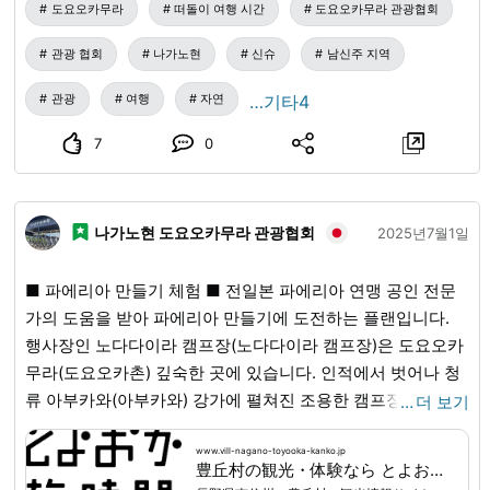
도요오카무라
떠돌이 여행 시간
도요오카무라 관광협회
す。
관광 협회
나가노현
신슈
남신주 지역
관광
여행
자연
…기타4
7
0
나가노현 도요오카무라 관광협회
2025년7월1일
■ 파에리아 만들기 체험 ■ 전일본 파에리아 연맹 공인 전문
가의 도움을 받아 파에리아 만들기에 도전하는 플랜입니다.
행사장인 노다다이라 캠프장(노다다이라 캠프장)은 도요오카
무라(도요오카촌) 깊숙한 곳에 있습니다. 인적에서 벗어나 청
류 아부카와(아부카와) 강가에 펼쳐진 조용한 캠프장입니다.
…
더 보기
나무들의 푸르름과 시냇물 소리에 느긋하게 힐링하며 재충전
하면서, 다 함께 파에리아 만들기를 즐겨 보세요! 【플랜 상
www.vill-nagano-toyooka-kanko.jp
豊丘村の観光・体験なら とよおか旅時間｜南信州の自然・食・文化を楽しむ旅
세】 ■ 기간 4월 하순경~10월경 ■ 집합 장소 일반 사단법인