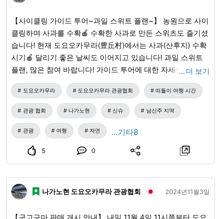
【사이클링 가이드 투어~과일 스위트 플랜~】 농원으로 사이
클링하며 사과를 수확🍎 수확한 사과로 만든 스위츠도 즐기셨
습니다! 현재 도요오카무라(豊丘村)에서는 사과(산후지) 수확
시기🍎 달리기 좋은 날씨도 이어지고 있습니다! 과일 스위트
플랜, 많은 참여 바랍니다! 가이드 투어에 대한 자세한 내용은
…
더 보기
도요오카 타비지칸(とよおか旅時間) 홈페이지를 확인해 주세
도요오카무라
도요오카무라 관광협회
떠돌이 여행 시간
요.
관광 협회
나가노현
신슈
남신주 지역
관광
여행
자연
…기타8
5
0
나가노현 도요오카무라 관광협회
2024년11월3일
【군고구마 판매 개시 안내】 내일 11월 4일 11시쯤부터 도요