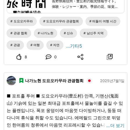
長野県南信州・豊丘村の観光情報サイト。
도요오카무라 관광 협회(일반 사단법인 도요오카무라 관광 협
体験・レジャー・案内、季節の花、味覚狩
회)(도요오카 여행 시간) ＝ 내비게이션 이용하시는 분께 ＝
り、飲食、お土産、宿泊、イベント情報な
ど、豊丘村の旅に役立つ情報を紹介しま
《도요오카 여행 시간》 주소: 나가노현(나가노현) 시모이나
도요오카무라
도요오카무라 관광협회
떠돌이 여행 시간
す。
군(시모이나군) 도요오카무라(도요오카촌) 카미이네(카미이
관광 협회
나가노현
신슈
남신주 지역
네) 12407 TEL 0265-49-3395 위 주소로 표시되지 않는 경
우는 【도요오카무라 주오 보육원(도요오카무라 주오 보육
관광
여행
자연
…기타5
원)】을 목적지로 하여 오십시오. 《도요오카무라 주오 보육
원》 주소: 도요오카무라(도요오카촌) 카미이네(카미이네)
8
0
12368 TEL: 0265-35-4953 ■ 정원 10명 (최소 진행 인원: 5
명) ※5명 미만 또는 10명을 초과하는 인원으로 참가를 희망하
시는 경우는, 상담해 주십시오. ■ 요금(세금 포함) 5명~10명
나가노현 도요오카무라 관광협회
2025년7월1일
참가 시: 「1인당: 5,500엔」 ※상기 이외의 참가 인원을 희망
하시는 경우는 상담해 주십시오. 【문의처: 도요오카무라 관
■ 포트홀 투어 ■ 도요오카무라(豊丘村) 안쪽, 기멘산(鬼面
광협회(도요오카 여행 시간)】 ・전화 문의: 0265-49-3395
山) 기슭에 있는 일본 최대급 포트홀에서 물놀이를 즐길 수 있
(9:00~18:00) ・홈페이지 문의:
www.vill-nagano-toyooka-
는 플랜입니다. 폭포 웅덩이에 마음껏 다이빙하거나, 둥둥 떠
kanko.jp
...
■ 코스 내용・일정 (소요 시간은 약 4시간입니다)
다니며 휴식을 취할 수도 있습니다. 에메랄드 그린으로 뒤덮
① 도요오카 여행 시간 집합 11:00 (정산) ② 노다다이라 캠
인 한여름의 청류에서 마음껏 리프레시할 수 있습니다. 가이
…
더 보기
프장(노다다이라 캠프장)으로 이동 11:00~11:45경 ※ 자가용