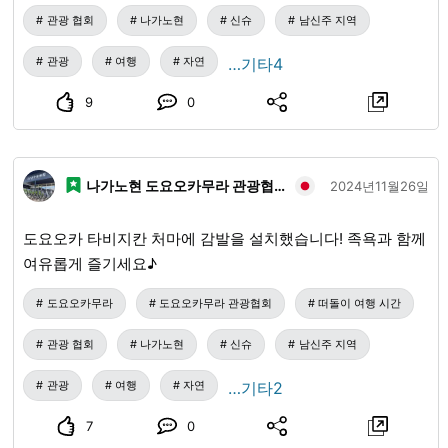
은 도요오카 타비지칸 홈페이지를 참조하십시오. 실시 시기는
관광 협회
나가노현
신슈
남신주 지역
'11월 25일~12월 20일경까지'로 예정하고 있습니다(소진되는
대로 종료).
관광
여행
자연
…기타4
9
0
나가노현 도요오카무라 관광협회
2024년11월26일
도요오카 타비지칸 처마에 감발을 설치했습니다! 족욕과 함께
여유롭게 즐기세요♪
도요오카무라
도요오카무라 관광협회
떠돌이 여행 시간
관광 협회
나가노현
신슈
남신주 지역
관광
여행
자연
…기타2
7
0