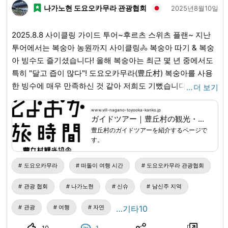
나가노현 도요오카무라 관광협회
2025년8월10일
2025.8.8 사이클링 가이드 투어~후르츠 스위츠 플랜~ 지난
투어에서는 복숭아 농원까지 사이클링🚴 복숭아 따기 & 복숭
아 빙수도 즐기셨습니다! 올해 복숭아는 최근 몇 년 중에서도
특히 "달고 즙이 많다"! 도요오카무라(豊丘村) 복숭아를 사용
한 빙수에 매우 만족하신 것 같아 저희도 기뻤습니다. 스위츠
…
더 보기
제공은 도요오카무라 내 음식점 "카페 & 다이닝 en(en)"에서.
키즈 공간이 있어 아이를 동반한 분들도 편안하게 시간을 보
www.vill-nagano-toyooka-kanko.jp
ガイドツアー｜豊丘村の観光・体験なら とよおか旅時間｜南信州の自然・食・文化を楽しむ旅
내실 수 있습니다. 가이드 투어 상세 정보↓
www.vill-
豊丘村のガイドツアーを紹介するページで
nagano-toyooka-kanko.jp
...
す。
도요오카무라
떠돌이 여행 시간
도요오카무라 관광협회
관광 협회
나가노현
신슈
남신주 지역
관광
여행
자연
…기타10
10
1