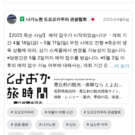
략 60분을 기준으로 해 주세요. 【무한 리필만 플랜】※예약
필수 ①접수・결제(미치노에키(Michi-no-eki) 도요오카 마
나가노현 도요오카무라 관광협회
2025년4월6일
르쉐(Toyooka Marche) 관광 안내소, 또는 도요오카무라
(Toyooka-mura) 관광 협회 도요오카 타비지칸(Toyooka
【2025 죽순 사냥】 예약 접수가 시작되었습니다! ・개최 기
Tabijikan)) ↓ ②무한 리필(스탠딩) 20분간 (미치노에키
간 4월 18일(금) ~ 5월 11일(일) 우천 시에도 진행 ※죽순의 생
(Michi-no-eki) 도요오카 마르쉐(Toyooka Marche) 무한 리
육 상황에 따라, 상기 스케줄에서 변경될 가능성이 있습니다.
필 전용 공간) ＝주의사항＝ ◎무한 리필만 플랜을 선택하신
※당분간은 5월 2일까지 예약 접수를 받습니다. ※5월 3일 이
고객님은 복숭아 따기 농원에 입장할 수 없습니다. 도요오카
후의 예약 접수 가능 여부에 대해서는, 개최 기간 중의 죽순 상
마르쉐(Toyooka Marche) 관광 안내소에서 접수 및 결제를
…
더 보기
황을 보면서 판단할 예정입니다. 자세한 내용이 결정되면, 추
부탁드립니다. ◎당일 무한 리필 복숭아가 소진되는 대로 종
후에 알려드리겠습니다. ・접수 시간 평일 2타임 ①10:30
료됩니다. ■부탁드립니다. 복숭아는 섬세한 과일입니다. 나
www.vill-nagano-toyooka-kanko.jp
豊丘村の観光・体験なら とよおか旅時間｜南信州の自然・食・文化を楽しむ旅
②13:30 토, 일, 공휴일 3타임 ①9:00 ②10:30 ③13:30 ・
무에 열린 복숭아도, 무한 리필 복숭아도, 세게 누르지 않도록
長野県南信州・豊丘村の観光情報サイト。
입장료 및 수확 요금 ●입장료: 1인 300엔(중학생 이상) 일반
해 주세요. ■집합 장소・문의처 도요오카 타비지칸(Toyooka
体験・レジャー・案内、季節の花、味覚狩
자동차(경차) 1대당 수확량에 따라 다음과 같이 변동됩니다.
Tabijikan) (일반 사단 법인 도요오카무라(Toyooka-mura) 관
り、飲食、お土産、宿泊、イベント情報な
ど、豊丘村の旅に役立つ情報を紹介しま
■죽순 10kg 이상 수확 → 《입장료 0엔》 ■죽순 10kg 미만
광 협회) 영업시간: 9:00~18:00 〒399-3202 나가노현
도요오카무라
떠돌이 여행 시간
도요오카무라 관광협회
す。
수확 → 《입장료 300엔》 ●죽순: 500엔/kg 일반 자동차(경
(Nagano-ken) 시모이나군(Shimoina-gun) 도요오카무라
관광 협회
나가노현
신슈
남신주 지역
차) 1대당 수확 봉투 1장을 접수처에서 배부해 드립니다. 그 외
(Toyooka-mura) 간나(Kannna) 12407 TEL: 0265-49-3395
자세한 내용 및 예약은 아래 링크를 참조해 주십시오↓
Email: toyotabi@vill-nagano-toyooka-kanko.jp 카 내비게