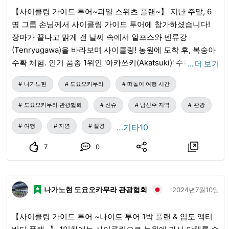
【사이클링 가이드 투어~과일 스위츠 플랜~】 지난 주말, 6
명 그룹 손님께서 사이클링 가이드 투어에 참가하셨습니다!
장마가 끝나고 맑게 갠 날씨 속에서 알프스와 덴류강
(Tenryugawa)을 바라보며 사이클링! 농원에 도착 후, 복숭아
수확 체험. 인기 품종 1위인 '아카쓰키(Akatsuki)' 수확을 즐기
…
더 보기
셨습니다. 사이클링을 마친 후에는 카페로 이동하여 복숭아
나가노현
도요오카무라
떠돌이 여행 시간
스위츠를! 여러분 모두 사이클링과 복숭아 수확을 정말 즐겁
게 즐기셔서 저희까지 기쁜 기분이 되었습니다. 참가해 주셔
도요오카무라 관광협회
신슈
남신주 지역
관광
서 감사합니다!
여행
자연
절경
…기타10
7
0
나가노현 도요오카무라 관광협회
2024년7월10일
【사이클링 가이드 투어 ~나이트 투어 1박 플랜 & 임도 액티