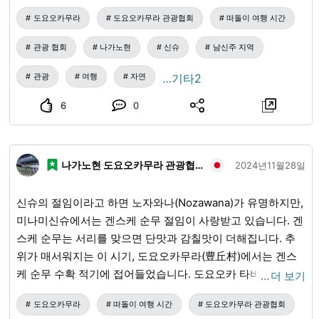
최: 후쿠시마 텟펜 공원 이벤트 실행위원회
도요오카무라
도요오카무라 관광협회
떠돌이 여행 시간
관광 협회
나가노현
신슈
남신주 지역
관광
여행
자연
…기타2
6
0
나가노현 도요오카무라 관광협회
2024년11월28일
신슈의 절임이라고 하면 노자와나(Nozawana)가 유명하지만,
미나미신슈에서는 겐스케 순무 절임이 사랑받고 있습니다. 겐
스케 순무는 서리를 맞으면 단맛과 감칠맛이 더해집니다. 추
위가 매서워지는 이 시기, 도요오카무라(豊丘村)에서는 겐스
케 순무 수확 적기에 접어들었습니다. 도요오카 타비지칸(도
…
더 보기
요오카 여행 시간)에서는 겐스케 순무 수확 체험을 제공하고
도요오카무라
떠돌이 여행 시간
도요오카무라 관광협회
있습니다. 절임 레시피도 드립니다. 체험에 대한 자세한 내용