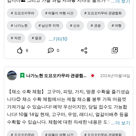
입니다⛰️ 그리고 가을 과일 사과🍎 시나노 골드가 주렁주렁
…
더 보기
열려 있었습니다. 도요오카 여행 시간(とよおか旅時間)에서는
도요오카무라
떠돌이 여행 시간
도요오카무라 관광협회
렌터 사이클 및 사이클링 가이드 투어를 제공하고 있습니다.
렌터 사이클 고객을 안내하여 경치가 좋은 장소, 달리기 쉬운
나가노현
남신주 지역
신슈
관광
여행
코스를 안내해 드릴 수도 있습니다! 자세한 내용은 도요오카
여행 시간 홈페이지를 참조하십시오.
자연
절경
…기타10
6
0
나가노현 도요오카무라 관광협회
2024년10월14일
【채소 수확 체험】 고구마, 피망, 가지, 땅콩 수확을 즐기셨습
니다😊 채소 수확 체험에서는 제철 채소를 봉투 가득 마음껏
가져가실 수 있습니다! 예약 우선이지만, 당일 접수도 가능합
니다! 10월 14일 현재, 고구마, 우엉, 래디시, 얼갈이배추 등을
수확할 수 있습니다. 체험에 대한 자세한 내용은 도요오카 여
…
더 보기
행 시간 홈페이지를 확인해 주세요!
도요오카무라
떠돌이 여행 시간
도요오카무라 관광협회