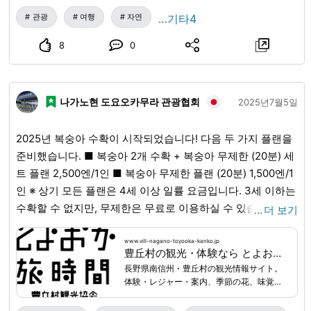
관광
여행
자연
…기타4
8
0
나가노현 도요오카무라 관광협회
2025년7월5일
2025년 복숭아 수확이 시작되었습니다! 다음 두 가지 플랜을
준비했습니다. ■ 복숭아 2개 수확 + 복숭아 무제한 (20분) 세
트 플랜 2,500엔/1인 ■ 복숭아 무제한 플랜 (20분) 1,500엔/1
인 ※ 상기 모든 플랜은 4세 이상 일률 요금입니다. 3세 이하는
수확할 수 없지만, 무제한은 무료로 이용하실 수 있습니다. 아
…
더 보기
직 예약 접수 중입니다! 자세한 내용은 다음 페이지에서 확인
하세요.
www.vill-nagano-toyooka-kanko.jp
...
www.vill-nagano-toyooka-kanko.jp
豊丘村の観光・体験なら とよおか旅時間｜南信州の自然・食・文化を楽しむ旅
長野県南信州・豊丘村の観光情報サイト。
体験・レジャー・案内、季節の花、味覚狩
り、飲食、お土産、宿泊、イベント情報な
ど、豊丘村の旅に役立つ情報を紹介しま