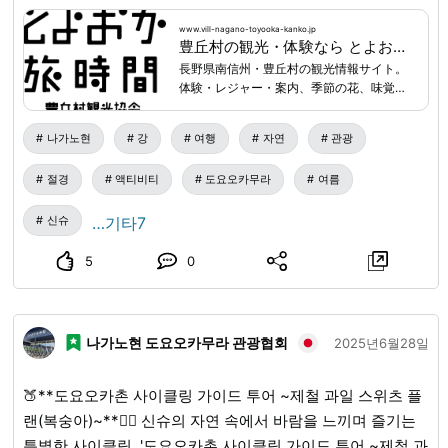
드 스태프가 여러분을 서포트하며, 아이와 함께 참가하는 것
으로 이동해 주시기 바랍니다. ③ 노다다이라 캠프장(노다다
도 가능합니다. 노다이라 캠프장(野田平キャンプ場)에서의
www.vill-nagano-toyooka-kanko.jp
이라 캠프장) 도착 11:45경 ④ 파에리아 만들기 체험 & 식사
豊丘村の観光・体験なら とよおか旅時間｜南信州の自然・食・文化を楽しむ旅
「파에리아 만들기 체험」과 함께 즐기는 것을 추천합니다!
11:45경~15:00경 ⑥ 노다다이라 캠프장(노다다이라 캠프장)
長野県南信州・豊丘村の観光情報サイト。
【플랜 상세】 ■ 기간 7월경~9월 초순경 ※ 상기 이외의 기간
体験・レジャー・案内、季節の花、味覚狩
현지 해산 15:00경 ■ 플랜에 대해 【노다다이라 캠프장(노다
을 희망하시는 경우에는 상담해 주십시오. ■ 집합 장소 일반
り、飲食、お土産、宿泊、イベント情報な
다이라 캠프장)에 대해】 도요오카무라(도요오카촌) 중심부
ど、豊丘村の旅に役立つ情報を紹介しま
사단법인 도요오카무라 관광협회(豊丘村観光協会)(도요오카
나가노현
강
여행
자연
관광
에서 차로 약 40분 정도. 인적에서 벗어나 나무들의 푸르름과
す。
타비지칸(とよおか旅時間)) ＝ 내비게이션 이용 안내 ＝ 《도
시냇물 소리를 즐기면서 느긋한 시간을 보내실 수 있습니다.
절경
액티비티
도요오카무라
여름
요오카 타비지칸(とよおか旅時間)》 주소: 나가노현 시모이나
캠프장까지는 자가용으로 이동해 주시기 바랍니다. 【파에리
군 도요오카무라 간이나 12407(長野県下伊那郡豊丘村神稲
아 만들기 체험에 대해】 전일본 파에리아 연맹 공인 파에제
신슈
…기타7
１２４０７) TEL 0265-49-3395 ※ 상기 주소로 표시되지 않
로(paejero)(파에리아를 짓는 요리사)의 도움을 받으면서 참
는 경우에는 【도요오카무라 중앙 보육원(豊丘村中央保育
5
0
가자 여러분께 파에리아 만들기를 체험해 드립니다. 파에리아
園)】을 목적지로 설정하여 오십시오. 《도요오카무라 중앙
콘쿠르 일본 대표팀(파에야 콘쿠르 일본 대표팀) 멤버나 파에
보육원(豊丘村中央保育園)》 주소: 도요오카무라 간이나
리아 매니아 컵(파에야 매니아 컵)의 우승팀 멤버 등, 본고장
12368(豊丘村神稲12368) TEL: 0265-35-4953 ■ 정원 8명
나가노현 도요오카무라 관광협회
파에리아 만들기 전문가에게 지도를 받으면서 특별한 체험을
2025년6월28일
(최소 진행 인원: 2명) ※ 1명, 혹은 8명을 초과하는 인원수로
즐겨 보세요. 【다른 액티비티와의 조합에 대해】 다른 액티
참가하는 경우에는 상담해 주십시오. ■ 요금(세금 포함) 1인
비티와 조합하여 실시하는 것도 가능합니다. 특히 일본 최대
🍑**도요오카촌 사이클링 가이드 투어 ~제철 과일 스위츠 플
당: 5,000엔 ※ 노다이라 캠프장(野田平キャンプ場)에서 샤워
급의 팟홀에서 물놀이를 즐기는 「팟홀 투어(팟홀 투어)」와
랜(복숭아)~**🚴‍♀️ 신슈의 자연 속에서 바람을 느끼며 즐기는
를 이용하는 경우에는, 별도로 「500엔/1명」을 지불해야 합
의 조합을 추천합니다. 【복장】 ・움직이기 편한 복장, 움직
특별한 사이클링. '도요오카촌 사이클링 가이드 투어 ~제철 과