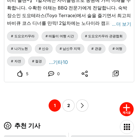
비티 플랜~】 1일차에는 사이클링으로 농원에 가서 야채를 수
확합니다. 수확한 야채는 BBQ 전문가에게 전달합니다. 숙박
장소인 도요테라스(Toyo Terrace)에서 술을 즐기면서 최고의
바비큐 코스 디너를 만끽! 2일차에는 노다이라 캠프장
…
더 보기
(Nodadaira Campsite)을 거점으로 액티비티를 즐깁니다. 워
도요오카무라
떠돌이 여행 시간
도요오카무라 관광협회
킹으로 다이묘진부치(Daimyojinbuchi, 포트홀)까지 이동하여
어른들의 물놀이를 즐깁니다. 그 후에는 노다이라 캠프장으로
나가노현
신슈
남신주 지역
관광
여행
돌아와 파에리아 만들기 체험. 큰 냄비에 많은 해산물을 넣고
쌀과 함께 끓여냅니다. 최고의 파에리아를 만끽하면서 캠프장
자연
절경
…기타10
에서 여유로운 시간을 보내실 수 있습니다. 2일 동안 도요오카
5
0
무라(豊丘村)가 가진 음식, 경치, 액티비티의 매력을 마음껏
만끽할 수 있는 가이드 투어. 도요오카 타비지칸(とよおか旅
時間)에서는 이러한 투어 신청을 수시로 받고 있습니다. 고객
에 맞춰 도요오카무라가 가진 콘텐츠를 조합한 맞춤형 투어를
1
2
만들어 드리오니, 꼭 상담해 주세요! ■문의 도요오카 타비지
칸 0265-49-3395 (9:00~18:00)
추천 기사