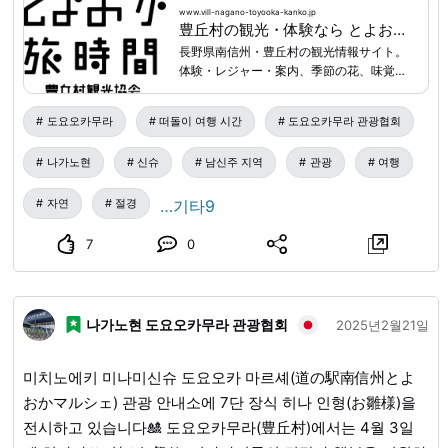
합~오후 1시 해산 집합 장소: 도요오카 타비지칸(미치노에키
www.vill-nagano-toyooka-kanko.jp
豊丘村の観光・体験なら とよおか旅時間｜南信州の自然・食・文化を楽しむ旅
미나미신슈 도요오카 마르쉐(Michinoeki Minamishinshu
長野県南信州・豊丘村の観光情報サイト。
Toyooka Marche) 옆입니다) 〒399-3202 나가노현 시모이
体験・レジャー・案内、季節の花、味覚狩
나군 도요오카무라 구마시로 12407 신청 방법: ・전화(0265-
り、飲食、お土産、宿泊、イベント情報な
ど、豊丘村の旅に役立つ情報を紹介しま
49-3395) ・구글 폼(위 페이지에 링크가 게재되어 있습니
도요오카무라
떠돌이 여행 시간
도요오카무라 관광협회
す。
다.)
나가노현
신슈
남신주 지역
관광
여행
자연
절경
…기타9
7
0
나가노현 도요오카무라 관광협회
2025년2월21일
미치노에키 미나미신슈 도요오카 마르셰(道の駅南信州とよ
おかマルシェ) 관광 안내소에 7단 장식 히나 인형(お雛様)을
전시하고 있습니다🎎 도요오카무라(豊丘村)에서는 4월 3일