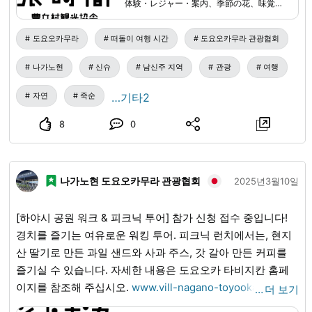
体験・レジャー・案内、季節の花、味覚狩
기간은 검토 중이지만, 「4월 중순경~5월 초순경」이 될 것
り、飲食、お土産、宿泊、イベント情報な
ど、豊丘村の旅に役立つ情報を紹介しま
으로 예상됩니다. 자세한 내용은 도요오카무라(豊丘村) 관광
도요오카무라
떠돌이 여행 시간
도요오카무라 관광협회
す。
협회(도요오카 타비지칸(とよおか旅時間)) 홈페이지에서 순
나가노현
신슈
남신주 지역
관광
여행
차적으로 공개할 예정이오니, 꼭 확인해 주시기 바랍니다.
www.vill-nagano-toyooka-kanko.jp
...
자연
죽순
…기타2
8
0
나가노현 도요오카무라 관광협회
2025년3월10일
[하야시 공원 워크 & 피크닉 투어] 참가 신청 접수 중입니다!
경치를 즐기는 여유로운 워킹 투어. 피크닉 런치에서는, 현지
산 딸기로 만든 과일 샌드와 사과 주스, 갓 갈아 만든 커피를
즐기실 수 있습니다. 자세한 내용은 도요오카 타비지칸 홈페
이지를 참조해 주십시오.
www.vill-nagano-toyooka-
…
더 보기
kanko.jp
...
일시: 4월 5일(토)・4월 6일(일) 모두 오전 11시 집