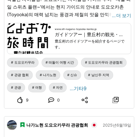
니다. ■ 코스 내용・일정 ① 도요오카 타비지칸(とよおか旅
이기 편한 신발 ※투어 전후로 도요오카무라 관광협회 내의 탈
일 스위츠 플랜~'에서는 현지 가이드의 안내로 도요오카촌
時間) 집합 9:30 (정산) ② 노다이라 캠프장(野田平キャンプ
의실이나 사물함을 이용하실 수 있습니다. ※별도 요금이 부과
(Toyooka)의 매력 넘치는 풍경과 제철의 맛을 만끽하실 수 있
…
더 보기
場)까지 이동 9:30~10:10경 ※ 자가용으로 이동해 주시기 바랍
되지만 도요오카무라 관광협회 시설 내의 샤워도 이용 가능합
습니다. 여름 한정 과일은 **'복숭아'**! 과수원이 펼쳐진 길을
니다. ③ 노다이라 캠프장(野田平キャンプ場) 도착 10:10경
니다. (300엔) ■ 문의・신청에 대해 전화 또는 홈페이지 문의
자전거로 달린 후에는 복숭아를 듬뿍 사용한 특제 스위츠로
www.vill-nagano-toyooka-kanko.jp
④ 포트홀 부근까지 도보로 이동 10:15경~10:45경 ⑤ 포트
ガイドツアー｜豊丘村の観光・体験なら とよおか旅時間｜南信州の自然・食・文化を楽しむ旅
양식에서 신청해 주십시오. 전화번호: 도요오카 여행 시간
휴식을 취하세요. 싱그럽고 달콤한 복숭아 향이 가득한 디저
홀까지 계곡 트레킹 & 물놀이 10:45경~12:15경 ⑥ 노다이라
豊丘村のガイドツアーを紹介するページで
0265-49-3395 (9:00~18:00) 홈페이지:
www.vill-nagano-
트는 이곳에서만 맛볼 수 있는 최고의 맛입니다. [투어 정보]
す。
캠프장(野田平キャンプ場)으로 돌아와 현지 해산 12:45경 ■
toyooka-kanko.jp
...
■ 취소 정책에 대해 체험일 4일 전 오후
■집합 시간 12시 50분 ■소요 시간 약 2시간 30분 ■주행 거
플랜에 대해 【노다이라 캠프장(野田平キャンプ場)에 대해】
6시까지는 무료 취소가 가능합니다. 상기 이후에는 취소료가
리 10km 미만. E-BIKE(전동 어시스트 자전거)로 주행합니다.
도요오카무라
떠돌이 여행 시간
도요오카무라 관광협회
도요오카무라(豊丘村) 중심부에서 차로 약 40분 정도. 인적이
100% 발생합니다.
(어린이용 전동 어시스트 자전거는 없습니다.) 자전거를 타지
드물고, 나무의 푸르름과 시냇물 소리를 즐기면서 여유로운
관광 협회
나가노현
신슈
남신주 지역
못하는 어린이는 캐리어카를 이용할 수 있습니다(체중 제한
시간을 보낼 수 있습니다. 캠프장까지는 자가용으로 이동해
등 있음). ■인원 2명~5명 ※1명, 5명 이상 참가도 상담 바랍니
주시기 바랍니다. 【포트홀 「다이묘진후치(大明神淵)
관광
여행
자연
…기타9
다. ■요금 3세 이상: 5,000엔/1명 0~2세: 무료(과일과 스위츠
(daimyoujinfuchi)」에 대해】 아부카와 계곡(虻川渓谷)에 직
는 어른과 함께 나눠 드세요) ※위 요금은 과일이 '복숭아'인 경
9
0
경 7미터나 되는 일본 최대급의 거대한 포트홀이 있습니다. 포
우입니다. 과일에 따라 요금이 다릅니다. ■문의・예약 도요
트홀이란, 흐르는 물의 힘으로 강바닥의 돌이 흐름과 함께 회
오카 타비지칸(Toyooka Tabijikan) 0265-49-3395 (접수 시
전하면서, 긴 세월에 걸쳐 하상의 암반을 파고들어 형성된 것
간: 9:00~18:00) 도요오카 타비지칸(Toyooka Tabijikan) 홈
나가노현 도요오카무라 관광협회
입니다. 【다른 액티비티와의 조합도 가능】 「파에리아 만들
2025년6월19일
페이지에서도 자세한 내용을 보실 수 있습니다.
www.vill-
기 체험」이나 「가이드 동반 사이클링」과 포트홀 투어를 조
nagano-toyooka-kanko.jp
...