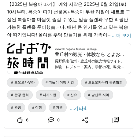
합하는 것도 가능합니다. 자세한 내용은 문의해 주십시오.
【2025년 복숭아 따기】 예약 시작은 2025년 6월 21일(토)
【복장, 소지품】 ● 속건성이 있는 복장 (피부 노출이 적은 것
10시부터. 복숭아 따기 선물용+복숭아 무한 리필이 세트로 구
이 좋습니다) 예: 래시가드 ● 갈아입을 옷 ● 젖어도 되는 신
성된 복숭아를 마음껏 즐길 수 있는 알뜰 플랜과 무한 리필만
발 (벗겨지기 어려운 것이 좋습니다) 예: 마린 슈즈 ※ 투어 전
가능한 플랜을 준비했습니다. 매년 큰 인기를 얻고 있는 복숭
후로, 도요오카무라 관광협회(豊丘村観光協会) 시설 내의 탈
아 따기입니다! 올여름 추억 만들기를 위해 가족이나 친구와
…
더 보기
의실이나 사물함을 이용하실 수 있습니다. ※ 별도 요금이 부과
함께 방문해 주세요. 기간 내에는 완전 예약제로 운영됩니다.
되지만, 노다이라 캠프장(野田平キャンプ場)의 샤워도 이용
체험일 3일 전까지 예약해 주세요. 【복숭아 따기 상세 정
www.vill-nagano-toyooka-kanko.jp
豊丘村の観光・体験なら とよおか旅時間｜南信州の自然・食・文化を楽しむ旅
가능합니다. (500엔) ※ 별도 요금이 부과되지만, 도요오카무
보】 ■기간 2025년 7월 5일(토) ~ 8월 8일(금) ※날씨 및 복숭
長野県南信州・豊丘村の観光情報サイト。
라 관광협회(豊丘村観光協会) 시설 내의 샤워도 이용 가능합
아 생육 상황에 따라 일정이 변경될 수 있습니다. ■접수 시간
体験・レジャー・案内、季節の花、味覚狩
니다. (300엔) ■ 문의・신청 안내 전화 또는 도요오카 타비지
1일 12회(오전 6회/오후 6회) 9:00 / 9:30 / 10:00 / 10:30 /
り、飲食、お土産、宿泊、イベント情報な
ど、豊丘村の旅に役立つ情報を紹介しま
칸(とよおか旅時間) HP의 문의 양식에서 신청해 주십시오. 전
11:00 / 11:30 12:00 / 12:30 / 13:00 / 13:30 / 14:00 / 14:30
도요오카무라
떠돌이 여행 시간
도요오카무라 관광협회
す。
화번호: 도요오카 타비지칸(とよおか旅時間) 0265-49-3395
＝주의사항＝ 14:30 이후의 예약, 안내는 원칙적으로 접수할
(9:00~18:00) 홈페이지:
www.vill-nagano-toyooka-
관광 협회
나가노현
신슈
남신주 지역
수 없습니다. 시간에 여유를 갖고 예약해 주세요. 예약하신 시
kanko.jp
...
간에 늦지 않도록 접수 장소(도요오카 타비지칸(Toyooka
관광
여행
자연
…기타4
Tabijikan))까지 와주세요. 예약 시간에 늦을 경우, 안내해 드
릴 수 없는 경우가 있으니 주의해 주세요. ■플랜(세금 포함)
6
0
【복숭아 따기+무한 리필 세트 플랜】사전에 예약해 주세요.
2개 따기 + 무한 리필 2,500엔 【무한 리필만 플랜】사전에