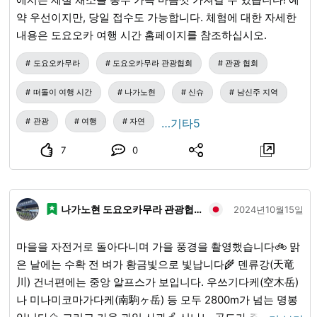
약 우선이지만, 당일 접수도 가능합니다. 체험에 대한 자세한
내용은 도요오카 여행 시간 홈페이지를 참조하십시오.
도요오카무라
도요오카무라 관광협회
관광 협회
떠돌이 여행 시간
나가노현
신슈
남신주 지역
관광
여행
자연
…기타5
7
0
나가노현 도요오카무라 관광협회
2024년10월15일
마을을 자전거로 돌아다니며 가을 풍경을 촬영했습니다🚲 맑
은 날에는 수확 전 벼가 황금빛으로 빛납니다🌾 덴류강(天竜
川) 건너편에는 중앙 알프스가 보입니다. 우쓰기다케(空木岳)
나 미나미코마가다케(南駒ヶ岳) 등 모두 2800m가 넘는 명봉