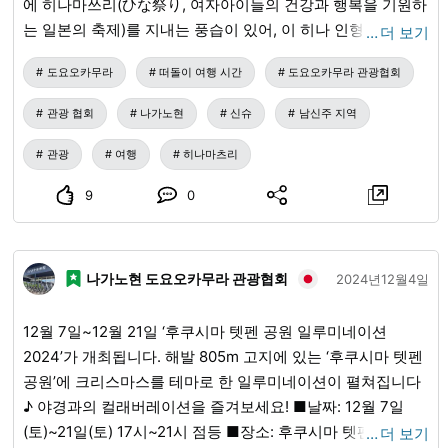
에 히나마쓰리(ひな祭り, 여자아이들의 건강과 행복을 기원하
는 일본의 축제)를 지내는 풍습이 있어, 이 히나 인형도 4월 상
…
더 보기
순경까지 전시할 예정입니다. 미치노에키(道の駅)에 오실 때
도요오카무라
떠돌이 여행 시간
도요오카무라 관광협회
는 꼭 감상해 보세요.
관광 협회
나가노현
신슈
남신주 지역
관광
여행
히나마츠리
9
0
나가노현 도요오카무라 관광협회
2024년12월4일
12월 7일~12월 21일 ‘후쿠시마 텟펜 공원 일루미네이션
2024’가 개최됩니다. 해발 805m 고지에 있는 ‘후쿠시마 텟펜
공원’에 크리스마스를 테마로 한 일루미네이션이 펼쳐집니다
♪ 야경과의 컬래버레이션을 즐겨보세요! ■날짜: 12월 7일
(토)~21일(토) 17시~21시 점등 ■장소: 후쿠시마 텟펜 공원 주
…
더 보기