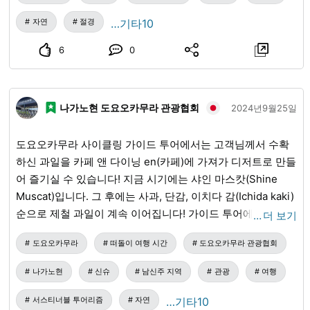
Kitchen)에서 뷔페 런치🥗🍽️ 마침 1주년 페어 기간 중이어서,
송이버섯 오니기리나 버섯 튀김 등 가을의 맛을 담은 특별 메
자연
절경
…기타10
뉴를 즐기셨습니다! 참여해 주셔서 감사합니다😊
6
0
나가노현 도요오카무라 관광협회
2024년9월25일
도요오카무라 사이클링 가이드 투어에서는 고객님께서 수확
하신 과일을 카페 앤 다이닝 en(카페)에 가져가 디저트로 만들
어 즐기실 수 있습니다! 지금 시기에는 샤인 마스캇(Shine
Muscat)입니다. 그 후에는 사과, 단감, 이치다 감(Ichida kaki)
순으로 제철 과일이 계속 이어집니다! 가이드 투어에 대한 자
…
더 보기
세한 내용은 도요오카 타비지칸(Toyooka Tabijikan) 홈페이
도요오카무라
떠돌이 여행 시간
도요오카무라 관광협회
지를 참조해 주십시오. 전화 문의도 가능합니다! 도요오카무
라 관광협회(도요오카 타비지칸): 0265-49-3395
나가노현
신슈
남신주 지역
관광
여행
서스티너블 투어리즘
자연
…기타10