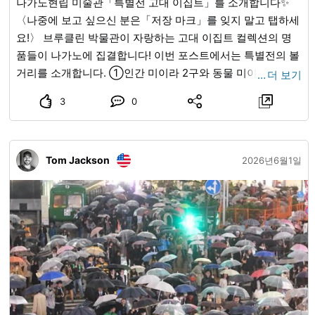
える、地元で愛される矢嶋製パン。店頭には美味しそうなパ
나가노현립 미술관「특별전 고대 이집트」를 소개합니다✨
ンがずらりと並びます。旅の途中の朝食やおやつ、お土産に
〈나중에 보고 싶으신 분은「저장 마크」를 잊지 말고 탭하세
もぴったりの一品です。 『直売所 旬の農産物』 州新町道の
요!〉 브루클린 박물관이 자랑하는 고대 이집트 컬렉션의 명
駅の直売所には、地元で大切に育てられた旬の農産物が並び
품들이 나가노에 집결합니다! 이번 포스트에서는 특별전의 볼
ます。季節ならではの新鮮な味わいは、旅の思い出やご自宅
거리를 소개합니다. ①인간 미이라 2구와 동물 미이라도! 미
…
더 보기
へのお土産にもおすすめです。 ・基本情報 『道の駅信州新
이라는 왜, 어떻게 만들어졌는지? 고대 이집트인의 죽음과 삶
3
0
町』 @michinoeki_shinmachi 【住所】長野市信州新町水内
에 대한 관점을 탐구합니다. 인간과 동물의 미이라를 비롯하
4619 【電話番号】026-262-2228 【営業時間】8:30～
여, 아름다운 부장품과 장례를 위한 도구, 신들의 모습을 나타
17:45 (食堂L.O16:30時迄) #道の駅 #道の駅グルメ #道の駅
낸 레리프 등의 장례 의식에 관한 작품을 소개합니다. ②신비
信州新町 #長野市 #長野観光
Tom Jackson
에 싸인 파라오 3000년의 왕조사를 통해 활약한 12명의 왕과
2026년6월1일
관련된 작품을 소개하며, 왕의 모습과 왕조의 변천사를 살펴
봅니다. ③고대 이집트인의 일상 생활 주거 환경, 식생활, 직
업 문제, 외모, 출산 및 육아 등에도 주목하여 현대 생활과 연
결되는 친근한 수수께끼를 파헤칩니다. ④음성 가이드는 2종
류 「특별판」의 내레이터는 키쿠치 후마 씨입니다! 고대 이
집트의 수수께끼를 키쿠치 씨와 함께 탐구해보는 것은 어떨까
요? 「통상판」에서는 일본 TV 아나운서 추이오카 요시도 씨
가 쉽게 설명합니다. ⑤PEANUTS와의 콜라보 굿즈 스누피와