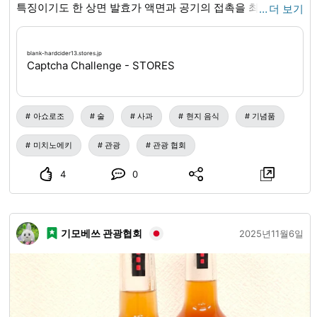
특징이기도 한 상면 발효가 액면과 공기의 접촉을 최소화하
…
더 보기
여, 과일 향이 풍부하고 깊은 맛을 표현하고 있습니다. 또한,
병내 2차 발효는 앙금의 주성분인 효모균이 자기 분해에 의해
blank-hardcider13.stores.jp
아미노산과 펩타이드로 바뀌어 사이다에 깊이와 맛의 폭을 더
Captcha Challenge - STORES
합니다. ※공식 온라인 스토어에서 인용 저희 길 역에서도 이번
에 수상한 [00 L#2 (에일)] 외에, 몇 종류의 사과주를 판매하고
있으니, 들르실 때 꼭 구매해 주십시오! 1병 ¥1,100(세금 포함)
아쇼로조
술
사과
현지 음식
기념품
※사과주는 사과의 과실주입니다. 20세 미만인 분에게는 판매
미치노에키
관광
관광 협회
하지 않습니다. 【BLANK HARD CIDER WORKS】공식 HP
blank-hardcider.com
/
【BLANK HARD CIDER WORKS】공
4
0
식 온라인 스토어
blank-hardcider13.stores.jp
/
기모베쓰 관광협회
2025년11월6일