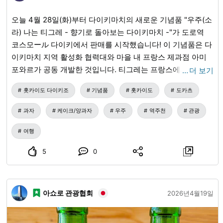
오늘 4월 28일(화)부터 다이키마치의 새로운 기념품 "우주(소
라) 나는 티그레 - 향기로 돌아보는 다이키마치 -"가 도로역
코스모ール 다이키에서 판매를 시작했습니다! 이 기념품은 다
이키마치 지역 활성화 협력대와 마을 내 프랑스 제과점 아미
포와르가 공동 개발한 것입니다. 티그레는 프랑스에서 유래한
…
더 보기
구운 과자로, 촉촉한 피나슈 생지 가운데에 가나슈를 채운 매
홋카이도 다이키조
기념품
홋카이도
도카츠
우 풍부한 디저트입니다. 재료 또한 다이키마치산(하스카프,
나무 딸기, 꿀), 도카치산(계란), 홋카이도산(밀가루, 버터) 등
과자
케이크/양과자
우주
역주천
관광
지역의 것에こだわりました. 먹으면 마치 다이키마치를 돌아
다니는 듯한 기분이 들 것입니다. 꼭 한번 시도해 보세요!
여행
5
0
아쇼로 관광협회
2026년4월19일