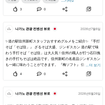
…기타2
17시 00분까지 ・장소 에히메현 오사카 사무소 우편번호
3
0
550-0002 오사카시 니시 구에도보리 1-9-1 히고바시 센터 빌
딩 1층 ・내용 사이조시 특산품 등 판매 및 관광 PR 이미지 1.
사이조 페어 전단지 이미지 2, 3. 작년 모습
나가노 관광 컨벤션 뷰로
2026년7월6일
✨道の駅信州新町スタッフおすすめグルメをご紹介✨ 『手打
そば「そば信」』 ざるそば大盛、ジンギスカン 道の駅で味
わう手打そば「そば信」は大人気！信州の職人が打つ石臼挽
きの手打ちそばは絶品です。信州新町の名産品ジンギスカン
も一緒に味わうことができます。 『梅ソフト』 信州新町道
…
더 보기
の駅の人気スイーツ「梅ソフト」。地元特産の竜峡小梅を使
4
0
用し、やさしい甘酸っぱさが、暑い季節にぴったり。ドライ
ブの休憩にぜひ味わってみてください！ 『新町梅酒』 信州
新町の梅を一度冷凍することで旨味を凝縮させ、純米吟醸酒
나가노 관광 컨벤션 뷰로
で仕込んだ梅酒です。300mlと小振りなサイズでお土産にお
2026년6월26일
すすめです！ 『矢嶋製パンのパン』 信州新町道の駅で出会