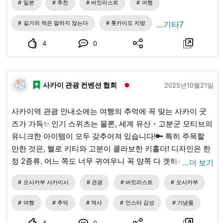
일본
추천
버킷리스트
여행
초) 도로휴게소🐟
길가의 역은 말하지 않는다
홋카이도 지방
…기타7
4
0
사카이 관광 컨벤션 협회
2025년10월21일
사카이역 관광 안내소에는 여행의 추억에 꼭 맞는 사카이 굿
즈가 가득✨ 인기 스위츠는 물론, 세계 유산・고분군 모티브의
유니크한 아이템이 모두 갖추어져 있습니다!🔑 특히 주목할
만한 것은, 헬로 키티와 고분이 콜라보한 키홀더! 디자인은 한
정 2종류. 어느 쪽도 너무 귀여우니 꼭 양쪽 다 겟하세요! 🎨
…
더 보기
아크릴 피규어 스탠드는, 실은 키홀더로도 사용할 수 있는
오사카부 사카이시
관광
버킷리스트
오사카부
2WAY 사양입니다! 장식할 뿐만 아니라, 가방 등에 달아 함께
외출할 수 있어요♪ 📚 그 밖에도, 업무나 공부에 사용할 수 있
여행
추억
역사
인스타 감성
기념품
는 부전(付箋), 클립, 마스킹 테이프 등의 문구나, 휴대하기 편
4
0