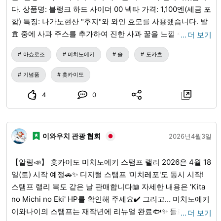
다. 상품명: 블랭크 하드 사이더 00 넥타 가격: 1,100엔(세금 포
함) 특징: 나가노현산 "후지"와 와인 효모를 사용했습니다. 발
효 중에 사과 주스를 추가하여 진한 사과 꿀을 느낄 수 있는 달
…
더 보기
콤함이 특징인 시드르입니다. 다른 맛의 시드르보다 알코올
아쇼로조
미치노에키
술
도카츠
도수가 낮아(5%) 시드르를 마셔본 적이 없는 분들에게도 추천
합니다. 도로휴게소 아쇼로 은하홀 21 샵에서 판매하고 있으
기념품
홋카이도
니, 방문하실 때 꼭 체크해 보세요!
4
0
이와우치 관광 협회
2026년4월3일
【알림📣】 홋카이도 미치노에키 스탬프 랠리 2026은 4월 18
일(토) 시작 예정🚗✨ 디지털 스탬프 '미치레포'도 동시 시작!
스탬프 랠리 북도 같은 날 판매합니다📖 자세한 내용은 'Kita
no Michi no Eki' HP를 확인해 주세요✔️ 그리고… 미치노에키
이와나이의 스탬프는 재작년에 리뉴얼 완료🐟✨ 들르실 때는
…
더 보기