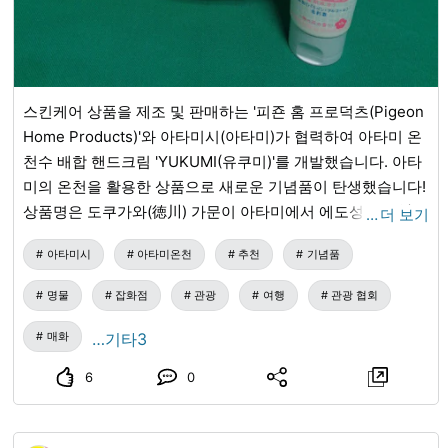
스킨케어 상품을 제조 및 판매하는 '피죤 홈 프로덕츠(Pigeon
Home Products)'와 아타미시(아타미)가 협력하여 아타미 온
천수 배합 핸드크림 'YUKUMI(유쿠미)'를 개발했습니다. 아타
미의 온천을 활용한 상품으로 새로운 기념품이 탄생했습니다!
상품명은 도쿠가와(徳川) 가문이 아타미에서 에도성(江戸城)
…
더 보기
까지 온천을 운반하게 했던 '유쿠미 도추(湯汲み道中)'에서 유
아타미시
아타미온천
추천
기념품
래했습니다. 시내 디자이너가 협력하여 복고풍 욕장 타일을
모티브로 한 패키지 디자인으로 되어 있습니다. 손끝까지 촉
명물
잡화점
관광
여행
관광 협회
촉하고 매끄럽게 보습하며, 아타미 매화정원(熱海梅園)에 얽
힌 매화 향을 배합하여 은은하게 달콤하고 상쾌한 향이 퍼져
매화
…기타3
릴렉스 효과도 있습니다. 손 피부뿐만 아니라 마음을 치유하
6
0
는 상품으로 개발되었습니다. 아타미에 오실 때는, 자신을 위
해, 소중한 분에게 드리는 선물로 꼭 구입해 보세요! [아타미
온천수 배합 핸드크림 'YUKUMI'] 발매 개시일/2025년 10월 1