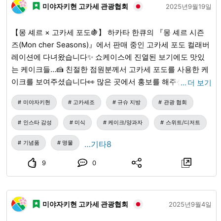
미야자키현 고카세 관광협회
일 판매 가격/1개 50g 1000엔(세금 포함) 제조 판매원/피죤 홈
2025년9월19일
프로덕츠 주식회사 ●10/1 현재 취급점 ↓ ・마루타카 명산점
(丸高名産店)(아타미 역 앞 헤이와도오리 상점가) ・스기야마
【몽 셰르 × 고카세 포도🍇】 하카타 한큐의 『몽 셰르 시즌
명산점(杉山名産店)(아타미 역 앞 헤이와도오리 상점가) ・마
즈(Mon cher Seasons)』에서 판매 중인 고카세 포도 컬래버
루후쿠 명산점(丸福名産店)(아타미 역 앞 헤이와도오리 상점
레이션에 다녀왔습니다✨ 쇼케이스에 진열된 보기에도 맛있
가) ・마루후쿠 타카하시 명산점(丸福高橋名産店)(아타미 역
는 케이크들…🍰 친절한 점원분께서 고카세 포도를 사용한 케
앞 나카미세 상점가) ・아타미시 관광협회(아타미시 나기사초
이크를 보여주셨습니다👀 많은 곳에서 홍보를 해주신 덕분인
…
더 보기
친수공원 내)
지, 고카세 포도를 사용한 케이크를 사러 오시는 손님도 있다
미야자키현
고카세조
규슈 지방
관광 협회
고 합니다😆 저는 캠벨 얼리(Campbell Early)를 사용한 소프
트 아이스크림을 먹어봤습니다🍦 너무 달지 않은 소프트 아이
인스타 감성
미식
케이크/양과자
스위트/디저트
스크림 속에 캠벨 얼리의 향이 은은하게 퍼져, 아직 더운 이 시
기에 딱이었습니다😍 고카세 포도를 사용한 케이크 판매는 9
기념품
명물
…기타8
월 말까지 예정되어 있습니다💡 꼭 하카타 한큐 지하 1층 『몽
9
0
셰르 시즌즈』에 가보세요😊
미야자키현 고카세 관광협회
2025년9월4일