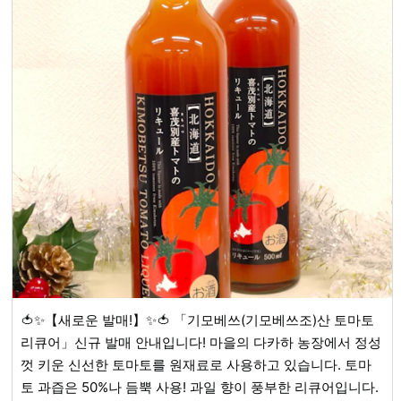
🍅✨【새로운 발매!】✨🍅 「기모베쓰(기모베쓰조)산 토마토
리큐어」신규 발매 안내입니다! 마을의 다카하 농장에서 정성
껏 키운 신선한 토마토를 원재료로 사용하고 있습니다. 토마
토 과즙은 50%나 듬뿍 사용! 과일 향이 풍부한 리큐어입니다.