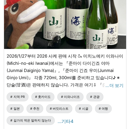
ください。◆北海道からの発送です。遠い
나 몸을 배려하여, 자신들이 재배한 허브나 자생하는 식물을
地域にお住まいの方は時間がかかりますの
원료로 만들어진 스킨케어 제품입니다. - 가까운 자연 속에 자
で、気長にお待ちいただけると嬉しいで
す。◆配送会社によるトラブルについては
신의 피부에 다가와 주는 것이 있다, 그것을 만들어 주는 사람
責任を負い兼ねます。〈返品・交換・キャ
이 있다는 것은 정말 기쁜 일이네요. #GAKOPPER #곰 비누
ンセルについて〉◆万が一、破損や不足等
#SORRYKOUBOU #스킨케어
がございました際には、到着後5日以内に当
店までご連絡ください。◆お客様のご都合
によるキャンセル・返品交換は承っており
ません。※ご不明な点、ご質問などがあり
ましたらご連絡ください。
2026/1/27부터 2026 사케 판매 시작 🍶 미치노에키 이와나이
☎️09064467689 浅野
(Michi-no-eki Iwanai)에서는 『준마이 다이긴죠 야마
(Junmai Daiginjo Yama)』, 『준마이 긴죠 우미(Junmai
Ginjo Umi)』 각종 720ml, 300ml를 준비하고 있습니다♪ ※
단술(甘酒)은 판매하지 않습니다. 가격은 여기⇩ 『준마이 다
…
더 보기
이긴죠 야마』 720ml 2,970엔(세금 포함) 300ml 1,485엔(세
지역 PR
홋카이도
이와나이조
관광
금 포함) 『준마이 긴죠 우미』 720ml 2,200엔(세금 포함)
300ml 1,100엔(세금 포함) 「준마이 다이긴죠 야마」 정미 비
일본
추천
버킷리스트
시골
여행
율 45% 향긋하고 잡미가 없는 깔끔한 맛으로 치즈 등의 안주
와 궁합이 아주 좋습니다! 「준마이 긴죠 우미」 정미 비율
길가의 역은 말하지 않는다
…기타4
60% 회 등의 식사와 함께 드시면 서로를 돋보이게 하는 「식