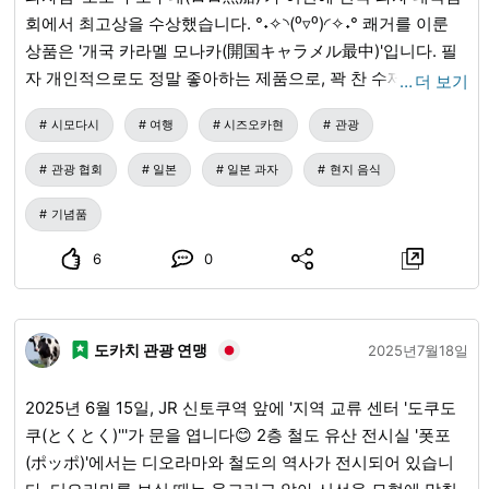
회에서 최고상을 수상했습니다. °˖✧◝(⁰▿⁰)◜✧˖° 쾌거를 이룬
상품은 '개국 카라멜 모나카(開国キャラメル最中)'입니다. 필
자 개인적으로도 정말 좋아하는 제품으로, 꽉 찬 수제 카라멜
…
더 보기
과 호두의 씹는 맛이 일품입니다. 선물로 고민하는 분들에게
시모다시
여행
시즈오카현
관광
도 추천하고 싶은 상품입니다✨ 일본 과자 장인이지만 서양의
느낌이 나는 과자도 만들 수 있는 로로 구로후네에서는 계절
관광 협회
일본
일본 과자
현지 음식
한정 과자도 있어 몇 번을 방문해도 눈을 뗄 수 없을 정도입니
다. 그 외에도 추천하고 싶은 것은 '와산본(和三盆) 푸딩'입니
기념품
다. 그리고 바삭바삭한 모나카에 직접 팥소를 넣어 먹는 재미
6
0
가 있는 '구로모나(黒もな)'(먹기 직전에 팥소를 넣기 때문에
바삭함을 즐길 수 있습니다)와 한입 크기의 쿠키에 와산본 설
탕을 뿌린 '고코 시모다(ここ下田)'... 추천할 만한 것이 끊이지
도카치 관광 연맹
않습니다💦 가게 안에는 그 밖에도 과자가 가득합니다(≧▽≦)
2025년7월18일
꼭 시모다(下田)에 오실 때는 들르셔서 '로로 구로후네(ロロ黒
船) 스위츠'를 찾아보세요!
2025년 6월 15일, JR 신토쿠역 앞에 '지역 교류 센터 '도쿠도
쿠(とくとく)'''가 문을 엽니다😊 2층 철도 유산 전시실 '폿포
(ポッポ)'에서는 디오라마와 철도의 역사가 전시되어 있습니