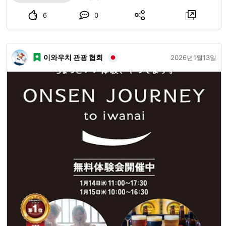
연 속에서 즐길 수 있는 곳도 있습니다. 〇기념품 미치노에키
6
0
카무(道の駅花夢)와 호텔 모리유메(Hotel Moriyume)뿐만 아
니라 지역 상점 등에서도 구매할 수 있는 물건이 있습니다. 그
중에는 고향세 답례품으로 되어 있는 것이나 온라인 쇼핑몰에
이와우치 관광 협회
2026년1월13일
서 구매할 수 있는 것도 있습니다✨ 고향세 ＞＞ 사토후루, 라
쿠텐 고향세, 고향 초이스 ＞글라스페드 밀크를 취급하는
「밀크 디자인(MILK DESIGN)」 ＞채소를 재배하여 판매하
는 「세토 소 농장(瀬戸牛農園)」 - 작년에 니시오콧페무라 관
광 팸플릿이 새롭게 단장하여 그곳에는 각 시설의 매력과 기
본 정보 등이 더욱 자세하게 소개되어 있습니다. 관광 전반에
관한 문의는 니시오콧페무라 관광 정보 발신 센터 「사토즈미
유메(里住夢)」로 부담 없이 문의해 주십시오. 📞０１５８－
８５－７１２５ 📩 ni.kankouannai앳마크gmail.com #오호
츠크 #교통편 #숙박 #먹거리 #마실 거리 #살 거리