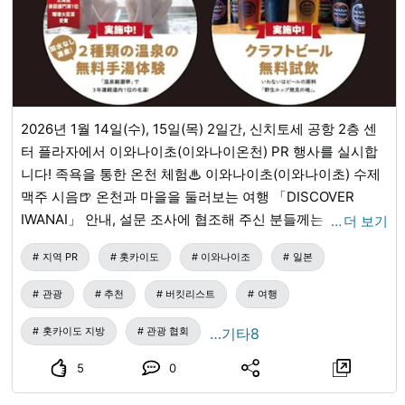
2026년 1월 14일(수), 15일(목) 2일간, 신치토세 공항 2층 센
터 플라자에서 이와나이초(이와나이온천) PR 행사를 실시합
니다! 족욕을 통한 온천 체험♨ 이와나이초(이와나이초) 수제
맥주 시음🍺 온천과 마을을 둘러보는 여행 「DISCOVER
IWANAI」 안내, 설문 조사에 협조해 주신 분들께는 소정의 선
…
더 보기
물을 준비하고 있습니다♪ 이와나이 온천은 니세코 지역 바로
지역 PR
홋카이도
이와나이조
일본
옆에 있으면서, 바다와 산으로 둘러싸인 조용한 항구 도시의
온천지♨ 미용 피부에 좋은 온천으로 전국적으로도 평가받아
관광
추천
버킷리스트
여행
왔습니다. 떠들썩한 관광지가 아닌, 조용히, 느긋하게 온천과
마주하는 시간을 보내고 싶은 분들에게, 꼭 알려드리고 싶은
홋카이도 지방
관광 협회
…기타8
곳입니다. 공항에서 만나, 다음은 현지에서. 근처에 사시는 분
5
0
도, 환승하시는 분도, 부담 없이 들러 주세요!!! 이벤트 부스에
서는 특산품 판매도 하고 있습니다. 이번 기회에 이와나이초