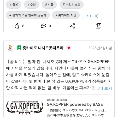
게 완성되었습니다! 그리고 주목 포인트🐟 재활용 가방의
일본
추천
시골
버킷리스트
「타라마루」 일러스트는, 현재 키다 킨지로 미술관에서 개최
중인 「고향 어린이 미술전」에서 키다 킨지로 상을 수상하신
길가의 역은 말하지 않는다
홋카이도 지방
…기타10
이도바타 님의 작품입니다✨ 한정 특별 디자인 가방, 놓칠 수
8
0
없겠죠!🎉 도로휴게소에 오시면 꼭 한번 들어서 확인해 보세
요😊
홋카이도 니시오콧페무라
2026년2월11일
【곰 비누】 얼마 전, 니시오콧페 게스트하우스 GA.KOPPER
에 저녁을 먹으러 갔습니다. 지인이 마을에 놀러 와서 함께 식
사를 하게 되었습니다. 돌아오는 길에, 입구 쇼케이스에 눈길
이 갔습니다. 몇 번이나 본 적 있는 GA.KOPPER의 상품들이지
만 아직 사본 적이 없는, 곰 비누. 겨울에는 피부가 건조하고,
…
더 보기
특히 손등이나 손가락 끝의 가려움이 신경 쓰였기 때문에 피
부 거침을 막는 효과가 있다고 해서, 비누를 구입해 보았습니
gakopper.base.shop
GA.KOPPER powered by BASE
다. - 이 비누는, 니시오콧페무라에 서식하는 불곰의 기름과
「西興部ゲストハウス GA. KOPPER 」は、
시모카와초산 전나무 잎 오일, 다키노에조산 박하유 등을 배
築70年の木造校舎を改装したゲストハウス