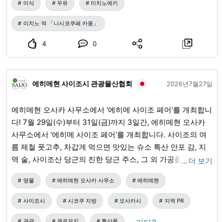
미식
우유
미치노에키
– 온라인 숍:
www.milkdesign.jp
...
Instagram:
www.instagram.com
...
#니시오콧페무라 #마시는 요거트 #
미치노 역 「니시코쿠페 카몽」
하스카프 #밀크디자인 #판매 개시
4
0
에히메현 사이조시 관광물산협회
2026년7월27일
에히메현 오사카 사무소에서 '에히메 사이조 페어'를 개최합니
다! 7월 29일(수)부터 31일(금)까지 3일간, 에히메현 오사카
사무소에서 '에히메 사이조 페어'를 개최합니다. 사이조의 여
름 제철 풋고추, 차갑게 먹으면 맛있는 슈소 특산 안포 감, 지
역 술, 사이조산 당근의 진한 당근 주스, 그 외 가공품인 사이
…
더 보기
조산 제품을 준비했습니다. 관광 안내도 함께, 많은 분들이 사
명물
에히메현 오사카 사무소
에히메현
이조시를 방문하실 수 있도록 사이조시의 매력을 PR하겠습니
다. 긴키권 근교에 거주하시는 여러분, 꼭 들러주세요! 【에히
사이조시
시코쿠 지방
오사카시
지역 PR
메 사이조시 페어】 ・개최 기간 2026년 7월 29일(수) ~ 31
일(금) 9시 00분 ~ 18시 00분 ※마지막 날인 7월 31일(금)은
관광
쿠로모지
특산품