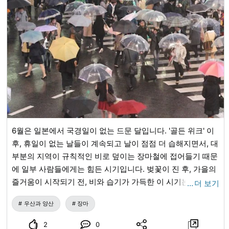
친구들이 발굴 조사를 하고 있는 귀여운 디자인! 머그컵이나
토트백 등, 일상에서 사용할 수 있는 아이템도 많이 준비되어
있습니다! ⑥매력적인 오리지널 굿즈 매력적인 오리지널 굿
즈가 가득합니다! 과자와 인형 등 다양한 종류의 상품이 진열
되어 있습니다. 기념품에는 걱정하지 않으셔도 됩니다! 개최
개요 【전시회명】『브루클린 박물관 소장 특별전 고대 이집
트』 【회기】2026년 6월 27일(토)～ 9월 27일(일) 【장소】
나가노현립 미술관 【개관 시간】9:00～17:00 【휴관일】수
요일(단, 9월 23일(수)은 공휴일로 개관, 다음 날 9월 24일
(목) 휴관) 【평일 방문자 특전】오리지널 스티커 증정※소진
6월은 일본에서 국경일이 없는 드문 달입니다. '골든 위크' 이
시 종료 #고대 이집트 #고대 이집트 전시 #나가노현립 미술관
후, 휴일이 없는 날들이 계속되고 날이 점점 더 습해지면서, 대
#나가노시 #나가노 관광
부분의 지역이 규칙적인 비로 덮이는 장마철에 접어들기 때문
에 일부 사람들에게는 힘든 시기입니다. 벚꽃이 진 후, 가을의
즐거움이 시작되기 전, 비와 습기가 가득한 이 시기는 여행하
…
더 보기
기에 가장 인기 있는 계절은 아닙니다. 하지만 일본의 비는 독
우산과 양산
장마
특한 문화가 있습니다! 일본이 세계에서 가장 많은 우산을 소
비하는 나라라는 사실을 알고 계셨나요? 디자이너 우산, 귀엽
2
0