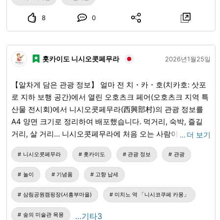
니다. ◼︎ 응모 방법 미요시(Miyoshi) 관광 앰배서더에 등록 후,
8
0
LINE 공식 계정에서 응모해 주십시오. ◼︎ 미요시(Miyoshi) 관
광 앰배서더 등록 방법 ・미요시(Miyoshi) 관광 앰배서더에
미등록이신 분은 아래 링크에서 미요시(Miyoshi) 관광 앰배서
홋카이도 니시오콧페무라
2026년1월25일
더에 등록 → 자동 회신 메일에서 LINE 공식 계정에 등록해 주
십시오♪
miyoshi-daisuki.com
/
◼︎ 응모 조건 ・미요시
【알차게 담은 관광 정보】 얼마 전 치・카・호(치카호: 삿포
(Miyoshi) 관광 앰배서더 등록자일 것 ・Instagram 계정을 가
로 지하 보행 공간)에서 열린 오호츠크 페어(오호츠크 지역 특
지고 있고 공개 상태로 게시하고 있을 것 ・당첨된 경우에는
산물 전시회)에서 니시오콧페무라(西興部村)의 관광 정보를
Instagram에서 상품 리뷰(감상)를 게시할 수 있을 것 ・선물
A4 양면 크기로 정리하여 배포했습니다. 먹거리, 숙박, 즐길
기획 후의 앙케이트에 답변할 수 있을 것 ◼︎ 주의사항 ・상품
거리, 살 거리… 니시오콧페무라에 처음 오는 사람이 궁금해할
…
더 보기
발송은 2월 중순경을 예정하고 있습니다. ※ 미요시(Miyoshi)
만한 정보가 무엇일까 고민하며 엄선한 정보를 SNS에도 올려
의 일품을 체험하고 Instagram에서 발신해 주시는 것이 목적
니시오콧페무라
홋카이도
관광 정보
관광
보려고 합니다! 〇오시는 길 행사장이 삿포로역이었기 때문에
이므로, 비공개(잠금) 계정에서의 응모는 당첨되지 않습니다.
삿포로역에서 니시오콧페무라로 이동하는 방법에 대해 알아
미요시시(Miyoshi-shi)를 정말 좋아하는💕 여러분의 응모를
놀이
기념품
고향 납세
보았습니다. 대략 4~6시간 정도 걸립니다🚙 가벼운 여행이네
기다리고 있겠습니다☺️
miyoshi-daisuki.com
/
요. 마을 내에 주유소가 있으므로 차를 가지고 오시는 경우에
삼림공원캠핑장(서흥부마을)
미치노 역 「니시코쿠페 카몽」
도 안심입니다🙌 〇먹거리, 숙박, 즐길 거리… 여름 한정 시설
숲의 미술관 목몽
…기타3
도 몇 군데 있습니다. 또한, 사진 외에도 이벤트가 열리거나 자