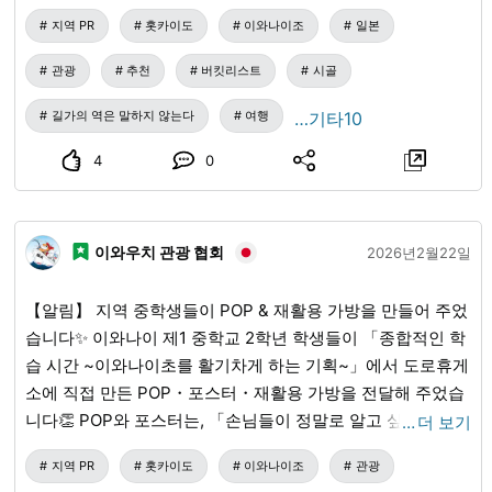
꼭 관내 매점도 구경해 주세요🙏
지역 PR
홋카이도
이와나이조
일본
관광
추천
버킷리스트
시골
길가의 역은 말하지 않는다
여행
…기타10
4
0
이와우치 관광 협회
2026년2월22일
【알림】 지역 중학생들이 POP & 재활용 가방을 만들어 주었
습니다✨ 이와나이 제1 중학교 2학년 학생들이 「종합적인 학
습 시간 ~이와나이초를 활기차게 하는 기획~」에서 도로휴게
소에 직접 만든 POP・포스터・재활용 가방을 전달해 주었습
니다👏 POP와 포스터는, 「손님들이 정말로 알고 싶어 하는
…
더 보기
정보는?」을 생각하여, 잘 팔리는 상품을 리서치하여 제작✨
지역 PR
홋카이도
이와나이조
관광
일러스트나 영어 표기 등 아이디어가 가득하고, 매우 보기 좋