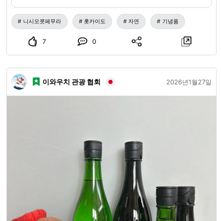
합하여 만들어진 것입니다. 사냥꾼인 게스트하우스 오너 아사
です。西興部村の特産物や素材を活かした
商品開発と、まちおこしに繋がるアイテム
노 씨가 직접 잡은 곰의 기름이 사용되고 있습니다. 곰이나 사
니시오콧페무라
홋카이도
자연
기념품
の販売を実施しています。当館に足を運ん
슴은 농작물, 삼림에 피해를 주는 등의 이유로 유해 야생 동물
でくださったお客さま限定に販売させてい
7
0
로 여겨지지만, 시각을 바꾸면, 짐승들은 니시오콧페무라에게
ただいておりましたが、このGA. KOPPER
ショップで購入が可能となりました。
있어서의 자원이기도 합니다. 가공의 어려움은 있지만 (시간
◎GA. KOPPER（ガコッパー）のHPもぜひ
도 품도, 엄청나게 걸립니다) 모피, 고기, 기름, 뿔… 다양한 부
ご覧ください。http://gakopper.com/◎GA.
위가 유효 활용될 수 있습니다. 그중에서도 곰 기름은, 예로부
KOPPER Facebookページ
이와우치 관광 협회
2026년1월27일
https://www.facebook.com/ga.kopper/
터 아이누 사람들이 만병통치약으로 사용했습니다. 손가락,
◎GA. KOPPER ブログ
손발이 튼 데나 건조한 입술, 화상 입은 피부에 바르면 피부를
http://kopper.blog.jp◎GA. KOPPER ☎️
치유해 준다고 합니다. 그런 기름으로 만들어진 비누는 씻고
09064467689浅野❮ご注文前にご確認をお
ねがいします❯〈送料・配送について〉◆
난 후의 피부가 촉촉한 감촉으로, 잘 당기지 않습니다. 손 씻는
全国一律５００円です。ステッカーのみで
용으로도, 세안용으로도 추천합니다. 곰 밤(bear balm)도 판
ご注文の場合は、全国一律２００円です。
매되고 있으므로 관심 있으신 분은 GA.KOPPER를 방문하시
◆配送方法はゆうパック／レターパック／
スマートレターのいずれかです。商品のサ
거나, 온라인 숍을 확인해 보세요.
gakopper.base.shop
/
※낮
イズや個数により、配送方法を変更させて
에는 스태프가 없는 날도 있으므로 GA.KOPPER 방문은, 사전
いただきます。◆ご注文後、２日～7日程
에 연락하시는 것을 추천합니다. - 덧붙여 곰 비누를 제조하고
で発送となりますが、在庫状況によっては
있는 곳은 시모카와초에서 화장품을 만들고 있는
お待ちいただくこともございます。予めご
了承ください。また、お急ぎの方はご相談
SORRYKOUBOU입니다. SORRYKOUBOU의 화장품은 피부