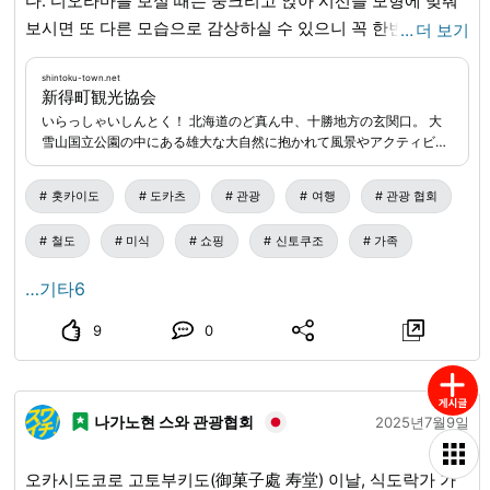
다. 디오라마를 보실 때는 웅크리고 앉아 시선을 모형에 맞춰
보시면 또 다른 모습으로 감상하실 수 있으니 꼭 한번 해보세
…
더 보기
요🚂 1층 카페&숍 '고토이세(コトイセ)'에서는 철도 관련 상품
과 신토쿠야키(新得焼)로 만든 소 무늬 컵과 장식품, 작가들의
shintoku-town.net
新得町観光協会
수제품, 신토쿠정의 특산품 등을 갖추고 있습니다!! 2층 종합
いらっしゃいしんとく！ 北海道のど真ん中、十勝地方の玄関口。 大
안내소(신토쿠정 관광 협회)에서는 렌터사이클 대여도 하고
雪山国立公園の中にある雄大な大自然に抱かれて風景やアクティビテ
있으니, 자전거로 시내를 돌아다니며 경치와 맛집을 즐기실
ィなど豊かな時間を過ごしませんか？
수 있습니다!! '지역 교류 센터 '도쿠도쿠(とくとく)'''에 꼭 한
홋카이도
도카츠
관광
여행
관광 협회
번 들러 주세요🤗
shintoku-town.net
/
철도
미식
쇼핑
신토쿠조
가족
…기타6
9
0
나가노현 스와 관광협회
2025년7월9일
오카시도코로 고토부키도(御菓子處 寿堂) 이날, 식도락가 가