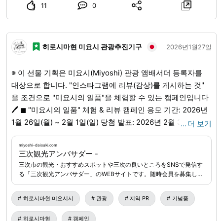
11
0
중주」로 즐기실 수 있습니다. 또한, 레이와 5년도 삿포로 국
세국(Sapporo kokzeikyoku) 주최 신주 감평회 준마이주 부
문에서 금상을 수상했습니다✨ 여러분의 방문을 기다리고 있
히로시마현 미요시 관광추진기구
겠습니다♪
2026년1월27일
※ 이 선물 기획은 미요시(Miyoshi) 관광 앰배서더 등록자를
대상으로 합니다. "인스타그램에 리뷰(감상)를 게시하는 것"
을 조건으로 "미요시의 일품"을 체험할 수 있는 캠페인입니다
🖊️ ◼︎ "미요시의 일품" 체험 & 리뷰 캠페인 응모 기간: 2026년
1월 26일(월) ~ 2월 1일(일) 당첨 발표: 2026년 2월 3일(화) ※
…
더 보기
당첨자에게만 연락드립니다. 당첨 통지에 기재된 기일까지 필
요 정보를 회신해 주십시오. ◼︎ 미요시의 일품 목록 각 5명씩
miyoshi-daisuki.com
三次観光アンバサダー -
총 30명에게 드립니다🎁✨ A. 양주 케이크(10개입) B.
三次市の観光・おすすめスポットや三次の良いところをSNSで発信す
HIROSHIMA NOH BREWERY(히로시마 노 브루어리) 3개 세
る「三次観光アンバサダー」のWEBサイトです。随時会員を募集して
트 C. 안녕하세요 과일 아침 식사 세트 D. 치즈 만쥬(6개입) E.
います！モニターツアーに応募できる会員特典などもあります。あな
たも三次観光アンバサダーに登録してみませんか？
호우지차 시럽 & 하부쿠사차 세트 F. 산의 참마 건강 세트 ※ A
히로시마현 미요시시
관광
지역 PR
기념품
와 B에는 알코올이 포함되어 있습니다. 알코올에 약하신 분은
히로시마현
캠페인
응모를 삼가 주십시오. B는 20세 미만인 분은 응모할 수 없습