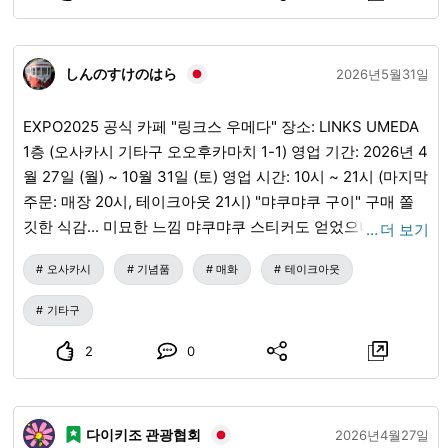
고 독특한 우산, 서브컬처 캐릭터로 장식된 우산이 있지만, 일
본 우산 세계의 진정한 주역은 투명 비닐 우산입니다. 이 우산
은 편의점에서 몇 백 엔에 구입할 수 있으며, 이 저렴한 기쁨
しんのすけのはら
2026년5월31일
때문에 종종 잊혀지곤 합니다. (혹은 누군가가 당신의 비닐 우
산을 다른 우산으로 착각했을 수도 있습니다.) 강한 바람에 부
EXPO2025 공식 카페 "링크스 우메다" 장소: LINKS UMEDA
서질 수도 있지만, 이 우산의 일회용, 쉽게 교체 가능한 특성이
1층 (오사카시 기타구 오오후카마치 1-1) 영업 기간: 2026년 4
매력의 핵심입니다. 유동 인구가 많은 나라에서 투명함은 혼
월 27일 (월) ~ 10월 31일 (토) 영업 시간: 10시 ~ 21시 (마지막
잡한 거리를 탐색하는 데 유용합니다. 많은 사람들이 비 오는
주문: 매장 20시, 테이크아웃 21시) "먀쿠먀쿠 구이" 구매 쫄
날 이와 같은 우산을 들고 있는 모습을 볼 수 있으며, 이는 다
깃한 식감... 미묘한 느낌 먀쿠먀쿠 스티커도 얻었으니 좋음...
…
더 보기
른 시간이나 장소에서는 느낄 수 없는 독특한 분위기를 자아
선물로...
냅니다. 이 비 오는 시기에 일본에 계신다면, 저렴하고 상징적
오사카시
기념품
매화
테이크아웃
인 우산 기념품을 가져가는 것은 어떨까요?
기타구
2
0
다이키조 관광협회
2026년4월27일