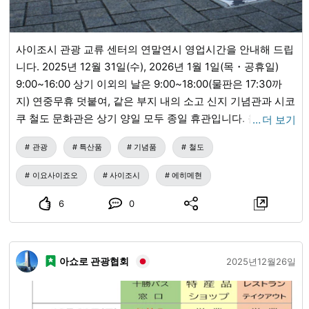
사이조시 관광 교류 센터의 연말연시 영업시간을 안내해 드립
니다. 2025년 12월 31일(수), 2026년 1월 1일(목・공휴일)
9:00~16:00 상기 이외의 날은 9:00~18:00(물판은 17:30까
지) 연중무휴 덧붙여, 같은 부지 내의 소고 신지 기념관과 시코
쿠 철도 문화관은 상기 양일 모두 종일 휴관입니다. 올해도 많
…
더 보기
은 분들이 찾아주셔서 진심으로 감사드립니다. 내년에도 잘
관광
특산품
기념품
철도
부탁드립니다.
이요사이죠오
사이조시
에히메현
6
0
아쇼로 관광협회
2025년12월26일