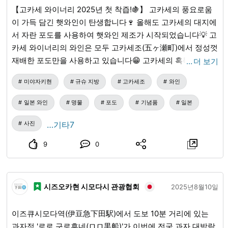
【고카세 와이너리 2025년 첫 착즙!🍇】 고카세의 풍요로움
이 가득 담긴 햇와인이 탄생합니다🍷 올해도 고카세의 대지에
서 자란 포도를 사용하여 햇와인 제조가 시작되었습니다💡 고
카세 와이너리의 와인은 모두 고카세조(五ヶ瀬町)에서 정성껏
재배한 포도만을 사용하고 있습니다😁 고카세의 혹독한 겨울
…
더 보기
을 이겨내고 여름 햇볕을 듬뿍 받고 자란 포도는 하나하나가
미야자키현
규슈 지방
고카세조
와인
특별한 맛을 자랑합니다. 이 지역산 포도 100%라는 확고한 고
집이 고카세 와이너리의 와인 품질을 뒷받침하고 있습니다✨
일본 와인
명물
포도
기념품
일본
이번에 첫 착즙을 맞이한 '캠벨 얼리(Campbell Early)'는, 과일
향과 상쾌한 산미가 특징입니다🍇 달콤하고 향긋한 향이 와이
사진
…기타7
너리 안에 퍼져, 햇와인에 대한 기대감을 높였습니다🎵 올해
9
0
의 품질도 생산자 분들의 사랑이 듬뿍 담긴 훌륭한 와인이 될
것으로 기대됩니다😆 나이아가라(Niagara)와 캠벨 얼리
(Campbell Early) 햇와인은 10월 18일(토)에 판매 예정입니다
시즈오카현 시모다시 관광협회
🍷
2025년8월10일
이즈큐시모다역(伊豆急下田駅)에서 도보 10분 거리에 있는
과자점 '로로 구로후네(ロロ黒船)'가 이번에 전국 과자 대박람