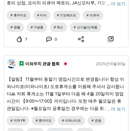
호리 상점, 요이치 리큐어 팩토리, JA신오타루, 기모베쓰 관광
…
더 보기
협회의 협력으로 실현된 기모베쓰의 맛! 차갑게 해서 스트레
홋카이도
미식
기모베쓰조
리큐어
이트로 마시는 것을 추천합니다. 꼭 한번 맛보세요😊 판매 장
소: 세븐일레븐 기모베쓰초점, 기모베쓰 관광 협회
명물
기념품
채소
신기술/신재품
7
0
이와우치 관광 협회
2025년10월30일
【알림】 11월부터 동절기 영업시간으로 변경됩니다❕ 항상 이
와나이초(이와나이초) 도로휴게소를 이용해 주셔서 감사합니
다🙏 저희 휴게소는 11월 1일부터 다음 해 4월 20일까지 영업
시간이 【9:00〜17:00】까지입니다. 또한 매주 월요일은 휴
관일입니다. ※월요일이 공휴일인 경우에는 다음 화요일이 휴
…
더 보기
관일입니다. ◎스탬프 랠리의 스탬프도 위 영업시간 및 휴관
지역 PR
홋카이도
이와나이조
관광
일과 동일하게 적용되오니 양해 바랍니다. 겨울 기간에도 여
러분의 방문을 기다리고 있겠습니다😊 이와나이초(이와나이