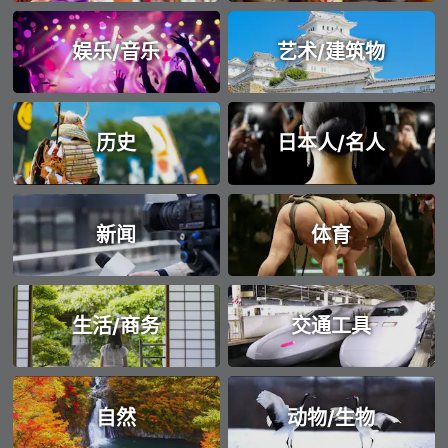
娱乐/音乐
艺术/建筑物
历史
日本人/名人
新闻
体育
生活/商务
交通工具
自然
动物/生物