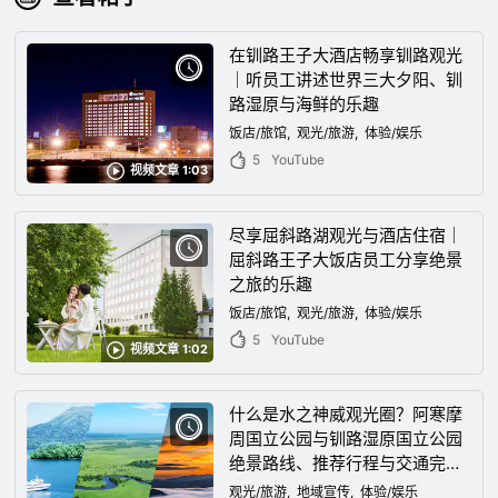
在钏路王子大酒店畅享钏路观光
｜听员工讲述世界三大夕阳、钏
路湿原与海鲜的乐趣
饭店/旅馆
观光/旅游
体验/娱乐
5
YouTube
视频文章 1:03
尽享屈斜路湖观光与酒店住宿｜
屈斜路王子大饭店员工分享绝景
之旅的乐趣
饭店/旅馆
观光/旅游
体验/娱乐
5
YouTube
视频文章 1:02
什么是水之神威观光圈？阿寒摩
周国立公园与钏路湿原国立公园
绝景路线、推荐行程与交通完整
指南
观光/旅游
地域宣传
体验/娱乐