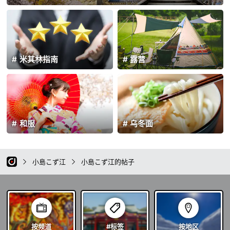
米其林指南
露营
和服
乌冬面
小島こず江
小島こず江的帖子
按频道
#标签
按地区