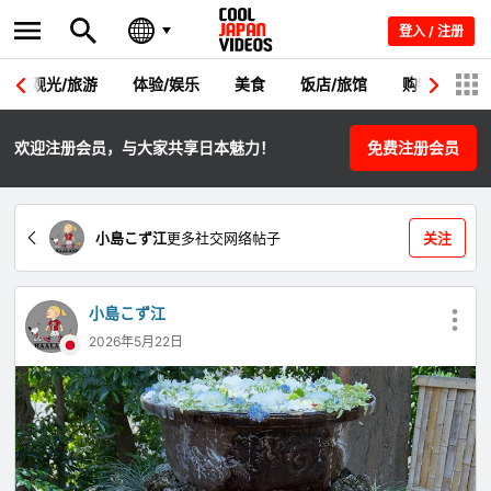
登入 / 注册
观光/旅游
体验/娱乐
美食
饭店/旅馆
购物
节
欢迎注册会员，与大家共享日本魅力！
免费注册会员
小島こず江
更多社交网络帖子
关注
小島こず江
2026年5月22日