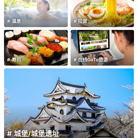
温泉
拉面
寿司
在线GoTo旅游
城堡/城堡遗址