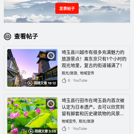
发表帖子
查看帖子
埼玉县川越市有很多充满魅力的
旅游景点！离东京只有1个小时的
观光地里，复古的街道铺满了！
观光/旅游
地域宣传
6
YouTube
视频文章 16:12
埼玉县行田市在埼玉县内首次被
认定为日本遗产。去可以欣赏到
留有脚套和历史建筑物的风景的
魅力十足的街道吧！
地域宣传
观光/旅游
1
YouTube
视频文章 5:59