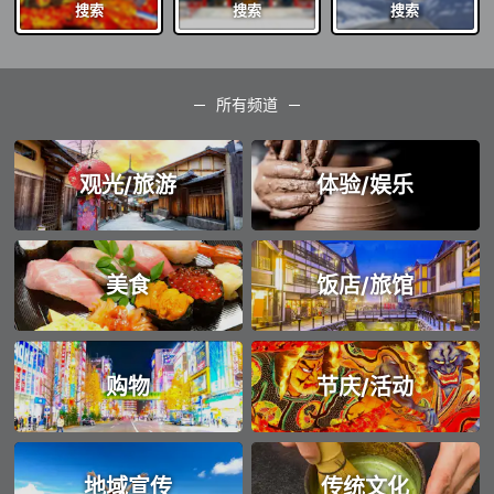
搜索
搜索
搜索
所有频道
观光/旅游
体验/娱乐
美食
饭店/旅馆
购物
节庆/活动
地域宣传
传统文化