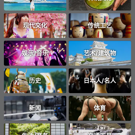
现代文化
传统工艺
娱乐/音乐
艺术/建筑物
历史
日本人/名人
新闻
体育