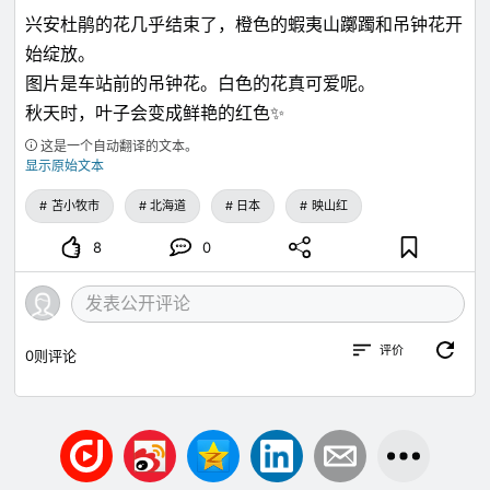
兴安杜鹃的花几乎结束了，橙色的蝦夷山躑躅和吊钟花开
始绽放。
图片是车站前的吊钟花。白色的花真可爱呢。
秋天时，叶子会变成鲜艳的红色✨
这是一个自动翻译的文本。
显示原始文本
苫小牧市
北海道
日本
映山红
8
0
评价
0
则评论