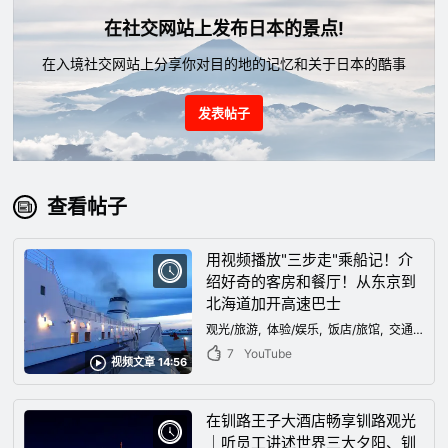
在社交网站上发布日本的景点!
在入境社交网站上分享你对目的地的记忆和关于日本的酷事
发表帖子
查看帖子
用视频播放"三步走"乘船记！介
绍好奇的客房和餐厅！从东京到
北海道加开高速巴士
观光/旅游
体验/娱乐
饭店/旅馆
交通工具
7
YouTube
视频文章 14:56
在钏路王子大酒店畅享钏路观光
｜听员工讲述世界三大夕阳、钏