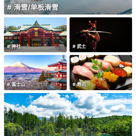
滑雪/单板滑雪
神社
武士
富士山
寿司