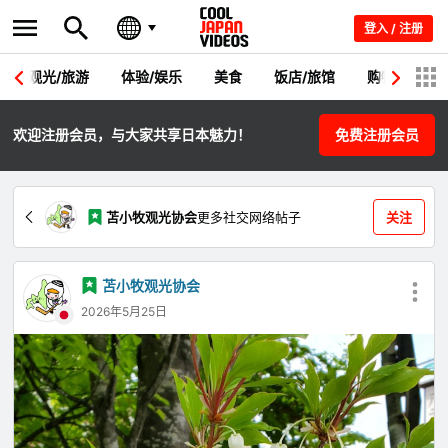
登入 / 注册
观光/旅游
体验/娱乐
美食
饭店/旅馆
购物
节
欢迎注册会员，与大家共享日本魅力！
免费注册会员
苫小牧观光协会
更多社交网络帖子
关注
苫小牧观光协会
2026年5月25日