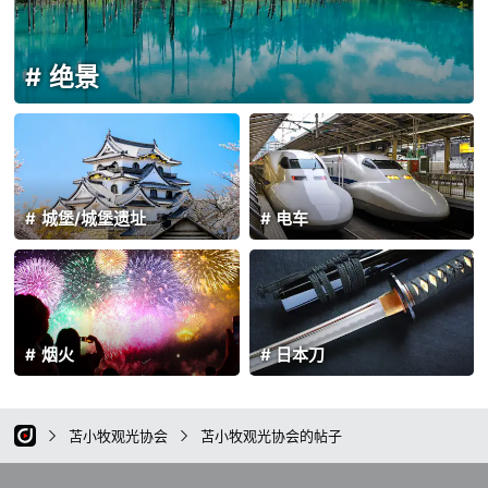
绝景
城堡/城堡遗址
电车
烟火
日本刀
苫小牧观光协会
苫小牧观光协会的帖子