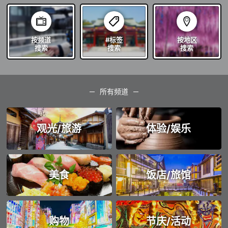
按频道
#标签
按地区
搜索
搜索
搜索
所有频道
观光/旅游
体验/娱乐
美食
饭店/旅馆
购物
节庆/活动