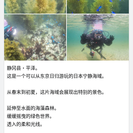
静冈县・平泽。
这是一个可以从东京日归游玩的日本宁静海域。
从春末到初夏，这片海域会展现出特别的景色。
延伸至水面的海藻森林。
缓缓摇曳的绿色世界。
透入的柔和光线。