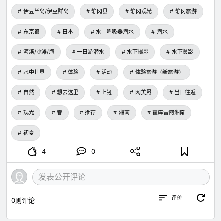
伊豆半岛/伊豆群岛
静冈县
静冈观光
静冈旅游
东京都
日本
水中呼吸器潜水
潜水
海滨/沙滩/海
一日游潜水
水下摄影
水下摄影
水中世界
体验
活动
体验旅游（新旅游）
自然
想去这里
上镜
网美照
当日往返
观光
春
推荐
湘南
霍库雷阿湘南
初夏
4
0
评价
0
则评论