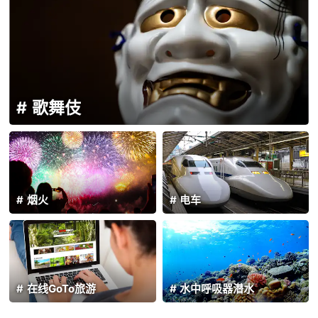
歌舞伎
烟火
电车
在线GoTo旅游
水中呼吸器潜水