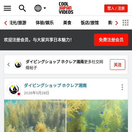
登入 / 注册
观光/旅游
体验/娱乐
美食
饭店/旅馆
购物
节
欢迎注册会员，与大家共享日本魅力！
免费注册会员
ダイビングショップ ホクレア湘南
更多社交网
关注
络帖子
ダイビングショップ ホクレア湘南
2026年5月28日