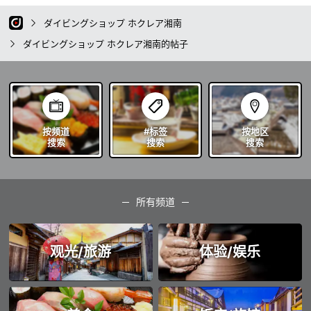
ダイビングショップ ホクレア湘南
ダイビングショップ ホクレア湘南的帖子
按频道
#标签
按地区
搜索
搜索
搜索
所有频道
观光/旅游
体验/娱乐