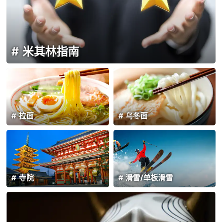
米其林指南
拉面
乌冬面
寺院
滑雪/单板滑雪