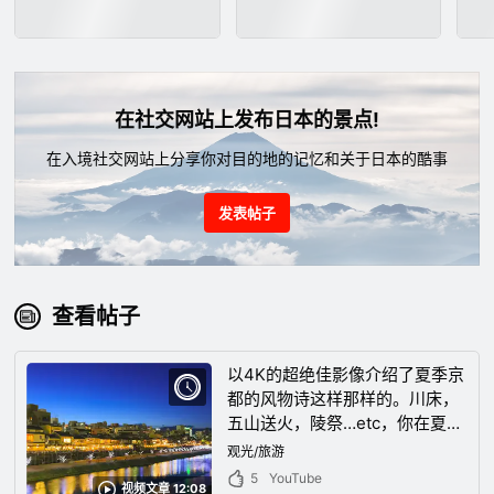
在社交网站上发布日本的景点!
在入境社交网站上分享你对目的地的记忆和关于日本的酷事
发表帖子
查看帖子
以4K的超绝佳影像介绍了夏季京
都的风物诗这样那样的。川床，
五山送火，陵祭…etc，你在夏天
的京都享受什么？
观光/旅游
5
YouTube
视频文章 12:08