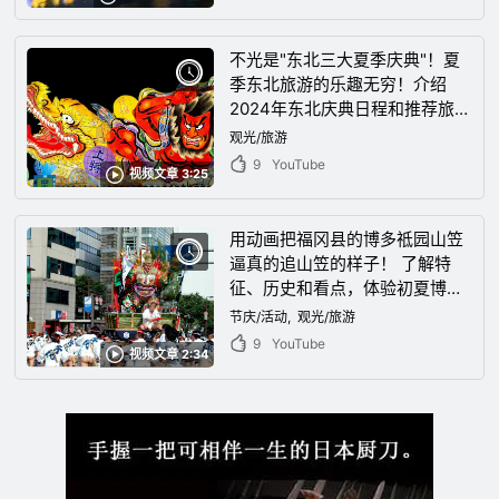
不光是"东北三大夏季庆典"！夏
季东北旅游的乐趣无穷！介绍
2024年东北庆典日程和推荐旅游
景点
观光/旅游
9
YouTube
视频文章 3:25
用动画把福冈县的博多祗园山笠
逼真的追山笠的样子！ 了解特
征、历史和看点，体验初夏博多
难忘的感动！
节庆/活动
观光/旅游
9
YouTube
视频文章 2:34