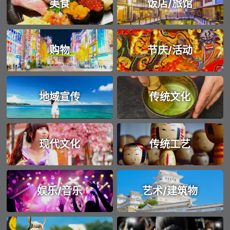
美食
饭店/旅馆
购物
节庆/活动
地域宣传
传统文化
现代文化
传统工艺
娱乐/音乐
艺术/建筑物