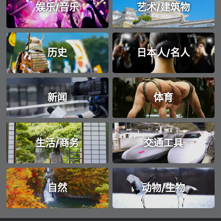
娱乐/音乐
艺术/建筑物
历史
日本人/名人
新闻
体育
生活/商务
交通工具
自然
动物/生物