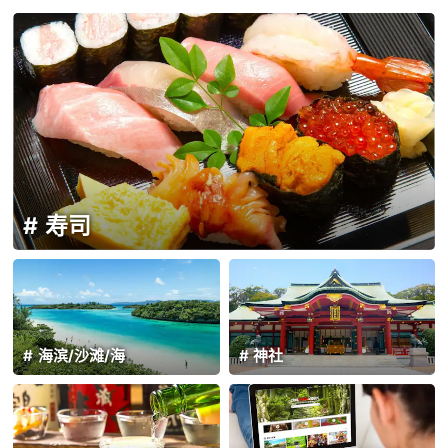
寿司
海滨/沙滩/海
神社