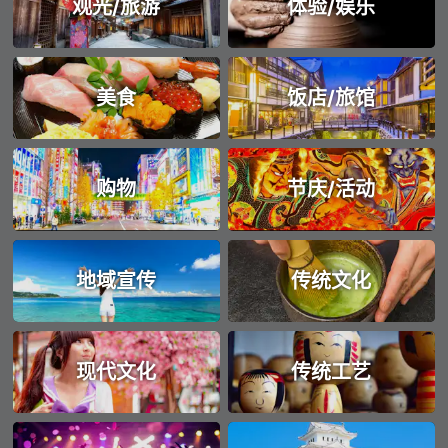
观光/旅游
体验/娱乐
美食
饭店/旅馆
购物
节庆/活动
地域宣传
传统文化
现代文化
传统工艺