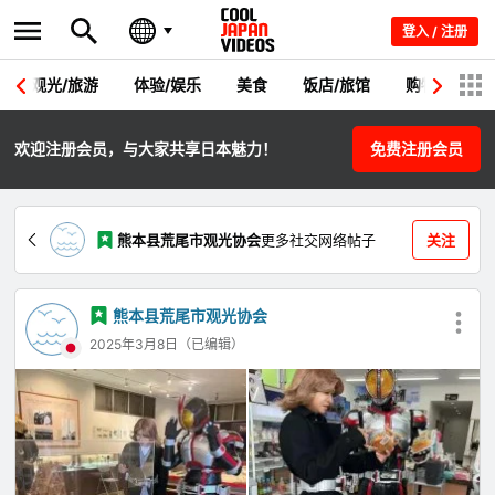
登入 / 注册
观光/旅游
体验/娱乐
美食
饭店/旅馆
购物
节
欢迎注册会员，与大家共享日本魅力！
免费注册会员
熊本县荒尾市观光协会
更多社交网络帖子
关注
熊本县荒尾市观光协会
2025年3月8日（已编辑）