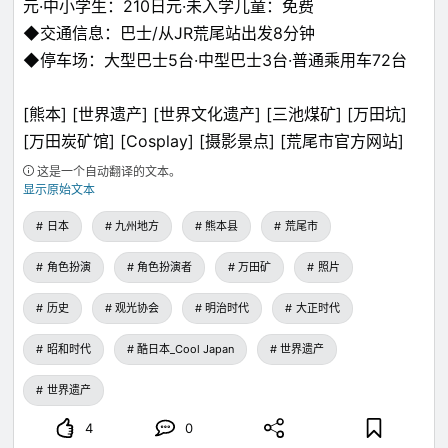
元·中小学生：210日元·未入学儿童：免费
◆交通信息：巴士/从JR荒尾站出发8分钟
◆停车场：大型巴士5台·中型巴士3台·普通乘用车72台
[熊本] [世界遗产] [世界文化遗产] [三池煤矿] [万田坑]
[万田炭矿馆] [Cosplay] [摄影景点] [荒尾市官方网站]
这是一个自动翻译的文本。
显示原始文本
日本
九州地方
熊本县
荒尾市
角色扮演
角色扮演者
万田矿
照片
历史
观光协会
明治时代
大正时代
昭和时代
酷日本_Cool Japan
世界遗产
世界遗产
4
0