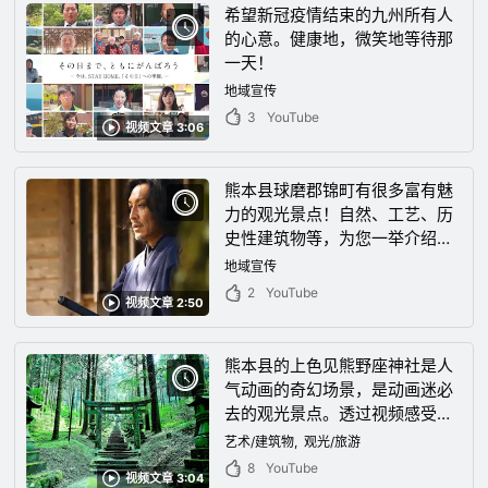
希望新冠疫情结束的九州所有人
的心意。健康地，微笑地等待那
一天！
地域宣传
3
YouTube
视频文章 3:06
熊本县球磨郡锦町有很多富有魅
力的观光景点！自然、工艺、历
史性建筑物等，为您一举介绍前
往熊本县锦町观光时可事前掌握
地域宣传
的观光要点！
2
YouTube
视频文章 2:50
熊本县的上色见熊野座神社是人
气动画的奇幻场景，是动画迷必
去的观光景点。透过视频感受仿
佛进入异世界的神秘氛围！
艺术/建筑物
观光/旅游
8
YouTube
视频文章 3:04