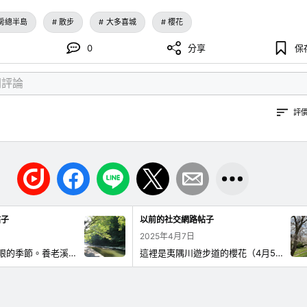
房總半島
散步
大多喜城
櫻花
0
分享
保
評
帖子
以前的社交網路帖子
2025年4月7日
時序進入新綠耀眼的季節。養老溪谷的步道，除了部分路段禁止通行外，皆可散步，但大雨過後可能會全面禁止通行。出發前請務必確認。 https://www.kankouotaki.com/
這裡是夷隅川遊步道的櫻花（4月5日）