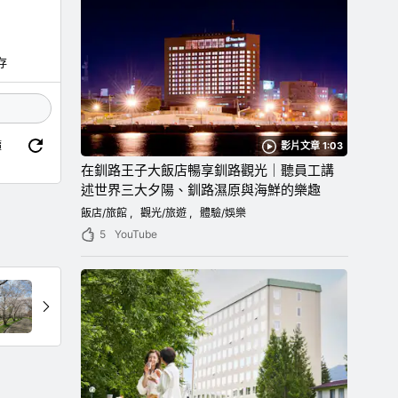
存
價
影片文章 1:03
在釧路王子大飯店暢享釧路觀光｜聽員工講
述世界三大夕陽、釧路濕原與海鮮的樂趣
飯店/旅館
觀光/旅遊
體驗/娛樂
5
YouTube