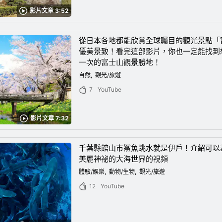
影片文章 3:52
從日本各地都能欣賞全球矚目的觀光景點「
優美景致！看完這部影片，你也一定能找到
一次的富士山觀景勝地！
自然
觀光/旅遊
7
YouTube
影片文章 7:32
千葉縣館山市鯊魚跳水就是伊戶！介紹可以
美麗神祕的大海世界的視頻
體驗/娛樂
動物/生物
觀光/旅遊
12
YouTube