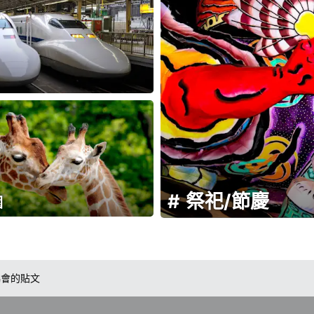
祭祀/節慶
園
協會的貼文