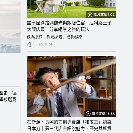
影片文章 1:02
盡享屈斜路湖觀光與飯店住宿｜屈斜路王子
大飯店員工分享絕景之旅的玩法
飯店/旅館
觀光/旅遊
體驗/娛樂
5
YouTube
歷史！德
堡被選爲
影片文章 15:58
在新潟・長岡的刀劍專賣店「和敬堂」認識
日本刀｜第三代店主細說魅力、歷史與鑑賞