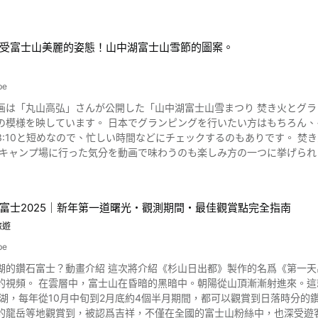
を鎮めるために建立されました。 2013年には「富士山-信仰
《山梨縣石和溫泉的高級旅館銘石之宿KAGETSU-www.isawa-kaget
讓我們充分治癒身心吧！ ◆銘石之宿KAGETSU◆ 【地址】〒406-0024山梨縣笛吹市石和町川中島385 【交通路
受富士山美麗的姿態！山中湖富士山雪節的圖案。
宮御坂IC路口約10分鐘/從JR中央特・石和溫泉站搭車5分鐘 【停車場】有。約七十
銘石之宿KAGETS【官方網站】 https://www.isawa-kagetsu.com/cht/ 【Tripadvisor】
be
w.tripadvisor.com.tw/Hotel_Review-g1021447-d1065069-Reviews-K
manashi_Prefecture_Koshinetsu_Chubu.html
は「丸山高弘」さんが公開した「山中湖富士山雪まつり 焚き火とグランピング -
ンピングを行いたい方はもちろん、イベントに興味がある方は一度視聴してはいかがでしょうか？
短めなので、忙しい時間などにチェックするのもありです。 焚き火の揺らめきと富士山の美しい姿を楽しむことができるのが動
です。 これから日本でアウトドアを楽しみたい方にうってつけの一本と言えます
富士2025｜新年第一道曙光・觀測期間・最佳觀賞點完全指南
旅遊
be
湖的鑽石富士？動畫介紹 這次將介紹《杉山日出都》製作的名爲《第一
的視頻。 在雲層中，富士山在昏暗的黑暗中。朝陽從山頂漸漸射進來。這
龍岳等地觀賞到，被認爲吉祥，不僅在全國的富士山粉絲中，也深受遊客的喜愛。首先,請