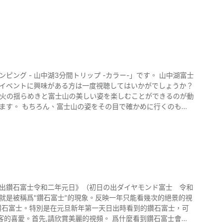
の対象と芸術の源泉」の構成資産の一つとして世界文化遺産に登録されました。
su.com-》是一個充滿人氣的旅館「銘石之宿KAGETSU」的魅力影
台 【電話號碼】055-262-4526 【官方網站】山
銘石之宿KAGETSU
agetsu-
 山中湖3分間トリップ -カラー-」です。 山中湖富士
。
天出鑽石富士令和二年元日》（初日の出ダイヤモンド富士 令和
就是被稱爲"鑽石富士"的現象。反映一年只能看幾次的絕景的視
欣賞美麗的視頻。 爲什麼看到鑽石富士會被