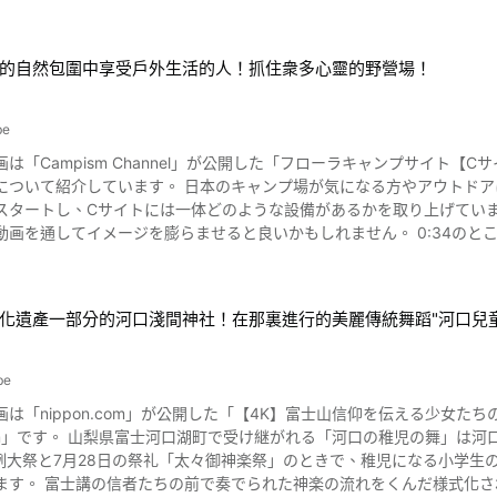
的日本庭園和美味的宴席料理等，如果看了影片的話應該會想實際住上一晚。 山梨縣石和溫泉鄉的銘石之宿KAG
遊樂園」、能將美麗的富士山和五重塔拍攝成照片的「富士山忠靈塔」、
GETSU」是1906年（明治39年）創立的，被各界藝術家和文化人所喜愛的老字號旅
富士淺間神社」、人氣繪本《麗莎與加斯帕爾》的世界首次主題公園有主
方便，作為旅行和觀光的住宿旅店非常受歡迎。 「銘石之宿KAGETSU」最值得一看的是日本庭園，能看到四季不同的多彩景
約150公尺的「白線瀑布」、供奉富士太神的「不二阿祖山太神宮」、能量景點「新屋山神社
的自然包圍中享受戶外生活的人！抓住衆多心靈的野營場！
000坪的用地內，花了數十年的歲月，用從全國各地收集來的石頭堆積而成
訪別墅然然的時候，也去一下這些景點怎麼樣。 富士山溫泉旅館「別墅然然」的觀光介紹影片總結 如果住在富士山溫泉旅館
 在庭院裡，可以看到悠然自得地游泳的錦鯉。 因為是適合Instagra
介紹的極佳時光。 想享受山梨縣觀光、想享受旅館日式料理的人、想享受日本旅館特別住宿的人，請務必在官網上
從影片的0:30開始，能看由於無人機的空中攝影的影像。 「銘石之宿KA
旅館「別墅然然」的房間。 ◆富士山溫泉別墅然然設施概要介紹◆ 【地址】山梨縣富士吉田市上吉田6283 【交通
be
代技術與日本傳統相融合的美麗畫面將在影片0:58中看到。 在山梨縣石和溫泉鄉的銘石之宿KAGETSU館內設施中度過優雅的時
「富士山站」有免費接送服務 【停車場】有（免費） 【電話號碼】05555-30-033 【Tripadvi
「Campism Channel」が公開した「フローラキャンプサイト【Cサイト】グランピング
w.tripadvisor.com.tw/Hotel_Review-g681223-d8333269-Reviews-Fu
のキャンプ場が気になる方やアウトドアに関心を持っている方にうってつけです。 キャンプ場の美し
地泡溫泉的大浴場，住宿的時候請一定要善加利用。 這個從影片的0:54開始可以看。 想稍微奢侈一
a_Yamanashi_Prefecture_Koshinetsu_Chubu.html
し、Cサイトには一体どのような設備があるかを取り上げています。 視聴時間は1:10と短め。 これから日本でキャ
溫泉。 「治癒處 典正」可以接受芳香沙龍和芳香療法美容院。 在享受了溫
イメージを膨らませると良いかもしれません。 0:34のところでテントの中をチェックすることができます。 気になった
傳、桔梗信玄餅、甲州葡萄酒等，作為特產的話，收
ローラキャンプサイトでのキャンプを検討してはいかがでしょうか？
會很開心吧。 也設有宴會廳，公司的會議和員工旅行也可以使用。 來訪的
裡住宿。 KAGETSU的住宿地點分為「中之殿」、「南殿」、「東殿」
化遺產一部分的河口淺間神社！在那裏進行的美麗傳統舞蹈"河口兒童
以選擇自己喜歡的套餐。 住宿預約的住宿費根據季節、房間、計畫、旅
行前請確認旅行網站和官方網站。 也有可以享受午餐和溫泉的當日往返套餐。 在山梨縣石和溫泉鄉的「銘石之宿K
be
理由廚師長用心製作。 特別推薦使用肉質柔軟的甲州牛所做的料理。 這個從影片0:45開始
画は「nippon.com」が公開した「【4K】富士山信仰を伝える少女た
「銘石之宿KAGETSU」，周邊有各式各樣的觀光景點。 桃花盛開的「笛吹
」は河口浅間神社の儀式で行われる舞です。 浅間神社で行われるのは
能品嚐到甲州紅酒的「Mars山梨釀酒廠」、「Lumiere釀酒廠」、「M
の例大祭と7月28日の祭礼「太々御神楽祭」のときで、稚児になる小学
梨縣立博物館」、「釋迦堂遺址博物館」、特產很多的「休息站一番屋」
舞です。 河口浅間神社は、9世紀後半の富士山噴火
景點看看怎麼樣。 餺飥等當地美食也不容錯過。 山梨縣石和溫泉鄉的「銘石之宿KAGETSU」介紹總結 由「MDK