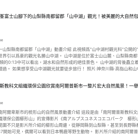
峯富士山腳下的山梨縣南都留郡「山中湖」觀光！被美麗的大自然
be
山梨縣南都留郡「山中湖」動畫介紹 此視頻爲"山中湖村觀光科"公開的"HIKE 
中湖。 山中湖是位於富士山山麓、山梨縣南都留郡山中湖村的富士五湖中面積最大的湖，也是日本著名的旅遊
果到山梨縣觀光山中湖的話，最值得推薦的就是徒步旅
路線有《三國山全景臺徒步旅行路線》、《高指山明神山徒步旅行路線》
斯教科文組織環保公園欣賞南阿爾普斯市一整片宏大自然風景！一
,通過這次可以看到的視頻也可以看到這些山,請一定要參考視頻,選擇自己
色，還有可能看到珍貴的鑽石富士的三國山·全景臺徒步旅行路線。 山中湖推薦觀光景點3選 照片:野營 ①村營山中湖野營
進行野營的村營山中湖野營場。 因爲是帳篷專用露營地，所以沒有農舍
be
衛生間等公共設施也得到了很好的整頓,可以放心使用也是推薦要點。 ②山中湖温泉 紅富士溫泉 山梨縣所有的浴池都能看
南阿爾卑斯市的梳形山的自然風景動畫介紹 這段是由「南阿爾普斯教科
能錯過的"當日往返溫泉設施"。 可以緩解因徒步旅行而疲憊的身體,充分享受風景,建議您去一
環保公園櫛形山」的宣傳影片《南アルプスユネスコエコパーク 櫛形山プロモーショ
在山梨縣也是屈指可數的觀光景點。 這裏是可以享受不同季節的花彩的場所
範圍不只是影片所介紹的櫛形山周邊，從靜岡縣到山梨縣，甚至到長野縣都
中湖周邊地區還可以享受釣公魚等釣魚、在湖畔騎自行車、人氣遊船、滑翔
偶爾可以看到日本鴨鹿等野生動物。 影片所介紹的南阿爾普斯市的教科文組織環保公園是什麼？ 圖片來源 :YouTube
宿旅行。 山中湖觀光信息介紹總結 照片:山梨縣·山中湖畔的秋季風景 介紹了象徵日本山梨縣的山梨縣的旅遊