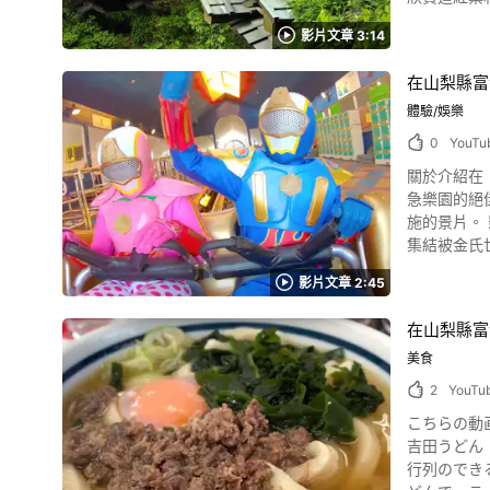
有豐富的種類
不便。 總結：在山中湖享受新年第一道曙光和鑽石富士吧 山中湖的鑽石富士在日落時刻可見。夕陽在富士山頂沉落的景象是紫紅色太陽閃耀的絕
座長30公尺、
後就要泡湯
景，神聖而且
影片文章 3:14
明，但當地
並沐浴其中
一道曙光的
後經歷多次重建。 影片中的「甲斐猿橋」周邊觀光景點 照片：南瓜餺飥 甲斐猿橋周邊楓葉、櫸
巴士。 秋山溫
在山梨縣富
片中可以看到紅、
點……。 山梨縣上野原市祭典活動情報 照片：山梨縣・上野原市─月見池弁財天祭 在有許多觀光景點的山梨縣上野原市中，一年四季還有更多的活動
以拍出許多很美的照
體驗/娛樂
跟祭典喔。
萄等，夜晚在山梨縣內的溫
夏天有「月
0
YouTu
山、笹子峠
「西原地區
關於介紹在「
訪。 甲斐猿橋的影片總結 圖片來源 :YouTube screenshot 以上介紹的是被稱作奇橋的甲斐猿橋，也可以稱得上是座美橋。 影片中除了紅葉季節以
祭」、「牛倉神社節分祭」、
急樂園的絕
外，櫻花或紫陽花時
有春櫻、夏
施的景片。 影片裡所介紹的富士急樂園，是位於富士山山腳下的人氣遊樂園，別名「富士Q」。 它是在總面積達50萬平方公尺大的富士急樂園裡，
通】從JR中央本
都留三山的「
集結被金氏
https://ww
受歷史的觀
場「富士急針葉
Otsuki_Yam
擁有許多高爾夫球場
影片文章 2:45
設施中所選出的3座尖叫遊樂設施美景影片吧
位在山梨縣上野原市。 山梨縣上野原市介紹總結 這篇文章所介紹的山梨縣上
的是影片0
景點。 首先透過影片感受山梨縣上野原市的活動，再實際走上一趟吧。 從首都都心移動一小時就可抵達的大自然正等著你！ 【官方網站首頁】山梨
在山梨縣富
連！ 下墜的瞬間不僅
縣上野原市 市役所首頁
急樂園的遊樂設施「FU
美食
https://ww
1.56秒
2
YouTu
出發時可體驗異次元感受的幻光隧道。 於影片
こちらの動
戰隊樂園咖」是誰？ 圖片來源 :YouTube screenshot 於影片中介紹尖叫遊樂
吉田うどん【飯テロ】」です。 動画では山梨県富士吉
的療癒性質角色。
行列のできるほど人気のお店です。 コシのある
總結 照片：雲霄飛車 經由「尖叫戰隊樂園咖」幽默風趣導覽來介紹尖叫遊樂設施厲害之處的影片，不知您覺得如何呢？ 在富士急樂園中還有其他大