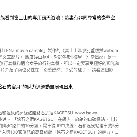
有名，成爲外國人也可以自信地推薦的景點。 從東京乘車1個半
活的歷史文化受到認可，在2014年登錄為教科文組織環保公園。
定要去一次山中湖觀光看看。
都能看到富士山的專用露天浴池！這裏有非同尋常的豪華空
山頂峰線連結至唐松岳、裸
大為熱門。 櫛形山山腳有在影片1:11處有作介紹，名為菖蒲平
線上也有許多其他當季花卉綻放，走過不忘拍個一張。 南阿
 movie sample」製作的《富士山溫泉別墅然然webcm
樓層「別墅然然」是一
日旅行套餐和適合女子旅行的套餐，所以一定要享受極好的觀光和
_tr_hl=ja
銘石的宿月"的魅力通過動畫展現出來
肉痛、關節痛、五十肩、運動麻痺、關節僵硬、扇、挫傷、慢性
事情。 飯店鐘山苑也有當天往返的午餐和入浴休息計畫。 富
40開始就能看到的絕品日本料理。 在大量使用當季食材的晚餐
泉的高級旅館銘石之宿KAGETSU-www.isawa-
碑網站、比較
山的絕景，一邊吃小吃和飲料。 在享受天然溫泉之後，推薦穿著浴
坂IC路口約10分鐘，電車從JR中央線・石和溫泉站搭車約5分