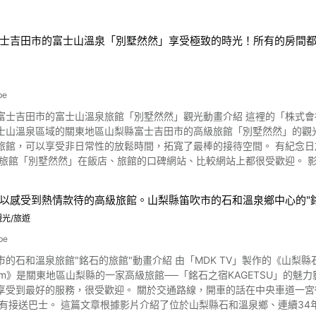
山梨縣南都留郡山中湖村的山中湖。 作爲日本屈指可數的觀光景點也非常
here）計畫的一大事業。 南阿爾普斯市區其保護並與豐碩的自然環境共同生
場所以外，山中湖周邊還有很多日本引以爲豪的旅遊景點，如忍野八海和淺間神社和焰火晚會活
公園的人氣景點櫛形山是什麼？ 照片：山梨縣・櫛形山 櫛形山是連至山梨縣的赤石山脈的最高峰，座落於富士山及甲
點等。 如果通過這次介紹的動畫和這篇報道對山中湖感興趣的話，請一
士吉田市的富士山溫泉「別墅然然」享受極致的時光！所有的房間
於其跟和櫛造型相似而得名。 山頂標高2052m的櫛形山也受選為日本兩百名山之一。 南阿爾普斯市櫛形
及北岳等山峰。 從放眼望去一線天的登山口走進充滿自然的林道的登山路線
以欣賞到大把大把的菖蒲花造就的美麗自然風景。 櫛形山登山路線及健行路
照片：伊奈湖 南阿爾普斯市地區還有御勅使南公園、大樺澤雪溪、縣民之森南伊奈湖及環保公園伊奈湖等
be
士吉田市的富士山溫泉旅館「別墅然然」觀光動畫介紹 這裡的「株式會社LENZ
山溫泉區域的關東地區山梨縣富士吉田市的高級旅館「別墅然然」的觀光文宣影片。 飯店鐘山苑4、5樓的特別
確認天氣、登山口處、最短路線詳細情報及停車場情報喔。 【官方網站首頁】南阿爾普斯教科文組織環保公園官方網站
旅館，可以享受非日常性的放鬆時間，拓寬了最棒的接待空間。 有紀念
-minami--alps--br-org.translate.goog/?_x_tr_sl=ja&_x_tr_tl=zh-TW&_x
別墅然然」在飯店、旅館的口碑網站、比較網站上都很受歡迎。 影片介紹了兩位女性在「別墅然然」享受的樣子。 請看這個影
士山溫泉旅館・別墅然然是？客房介紹 圖片來源 :YouTube screenshot 富士山溫泉旅館「別墅然然」
:35的富士山。 所有房間都配有客房專用露天溫泉，是一個令人高興的特點。 富士山溫泉旅
以感受到熱情款待的高級旅館。山梨縣笛吹市的石和溫泉鄉中心的"
 使用富士山溫泉旅館「別墅然然」的客人，可以使用飯店鐘山苑的大浴場。 泉質為鈣、
光/旅遊
泉，功效是高血壓、動脈硬化、外傷、燒傷、慢性關節風濕、神經痛、肌
痔瘡疾、寒症、特應性皮炎、病後康復、疲勞恢復、健康增進等各式各樣的
be
館「別墅然然」的美食介紹 在富士山溫泉旅館「別墅然然」享受從影片1:
的石和溫泉旅館"銘石的旅館"動畫介紹 由「MDK TV」製作的《山梨縣石和溫
泉旅館「別墅然然」的館內設施和生活方式 圖片來源 :YouTube screenshot 從影片0:55開始介
m》是關東地區山梨縣的一家高級旅館──「銘石之宿KAGETSU」的魅力影片。 「銘石之宿KAGETSU」在飯店、旅館的口
別墅然然」的專用酒廊、俱樂部酒廊，可以一邊欣賞Instagram上富士
享受到最好的服務，很受歡迎。 關於交通路線，開車的話在中央車道一宮御
2:57開始可以看。 另外，從影片2:34介紹的SASA限定美容選單也一定要試試看。 在「別墅然然」，備有精美的
泉鄉、連續34年入選100家旅館的高級旅館「銘石之宿KAGETSU」的魅力。