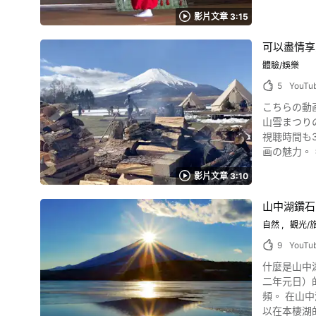
TV」製作的
影片文章 3:15
片。 考慮在「日本屈指可數的溫泉地住高級旅館」的人，請看這個影片感受一下「銘石之宿KAGETSU」的精彩之處。 在能體驗溫泉、料理、日本庭
園和頂級治癒體驗的高級旅館裡，
可以盡情享
線】中央公路一
體驗/娛樂
梨縣石和溫泉的高級旅館
5
YouTu
https://ww
Fuefuki_Ya
こちらの動画
山雪まつりの模様を映しています。 日本でグラ
視聴時間も3:10と
画の魅力。 キャンプ場に行った気分を動画で味わうのも楽しみ方の一つに挙げられます。 もちろん、富士山の姿をその目で確かめに行くのもあ
り
影片文章 3:10
山中湖鑽石
自然
觀光/
9
YouTu
什麼是山中
二年元日）
頻。 在山中湖，每年從10月中旬到2月底約4個半月期間，都可以觀賞到日落時分的鑽石富士。特別是在元旦新年第一天日出時看到的鑽石富士，可
以在本棲湖的