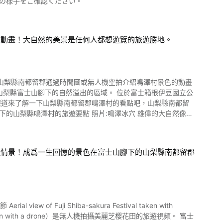
にいれることが可能です。 是非動画でお店の様子をご確認ください。
、乘坐式的「Tentekomai」及「富士飛行社」、鬼屋「尖叫．
，也有很多餐廳及咖啡廳，務必要在此享用午餐等餐點喔。 富
部份，只是入園則為免費，但欲
券可於官方網頁事先購買。 ◆富士急樂園 設施
用動畫！大自然的美景是任何人都想遊覽的旅遊勝地。
汽車道大月JCT，於河口湖I.C下交流道即可抵達 【入場費】免
】不定期 【停車場】備有停車場 【電話】0555-23-2111
_Koshinetsu_Chubu.html
的山梨縣南都留郡通過時間圖或無人機空拍介紹鳴澤村景色的動畫
縣富士五湖周邊的三湖臺和五湖臺
自然風景 照片:
種情景！成爲一生回憶的景色在富士山腳下的山梨縣南都留郡
有由動畫的2:02介紹的鳴澤活生生的公園，去奧庭自然公園也不
 Fuji Shiba-sakura Festival taken with
邊道路車站。 附近的當地美食店有"餺飥"和吉田烏冬"。 在
然。 還有巨大的恐龍模型。 在自然探索路上,還可以欣賞到熔