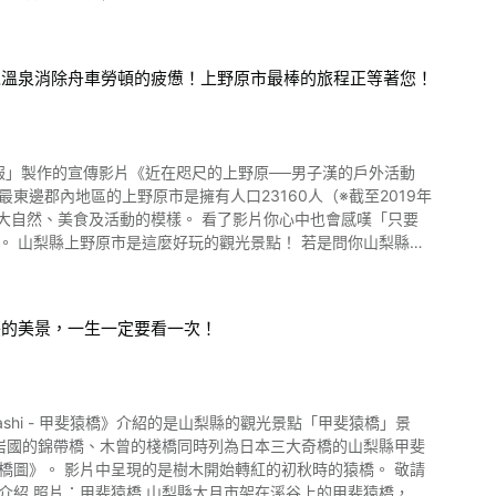
以溫泉消除舟車勞頓的疲憊！上野原市最棒的旅程正等著您！
" 時期爲從10月中旬到2月底左右,特別是天氣穩定的2月最爲推
日）在山中湖交流廣場"Kirara"舉辦冰蠟燭節。 山中湖的
,請在確認上述條件、時間段、時期後出發。 在本影片中，您
縣上
時看到映照在湖面上的鑽石富士（通稱"雙鑽石富士"）。觀測
在山梨縣上野原市有這麼多好玩的觀光景點喔！ 影片中三位男性
t 首先是影片0:12
期間爲10月16日～2月25日左右，時間爲下午4點22分～4點
 八重山推薦活動為登山。 單趟約20分可抵達的展望台可以欣賞
映的美景，一生一定要看一次！
」。 這部分可以從0:44處看到。 神祕的瀑布充滿了負離子！
誕生了"田貫湖富岳平台"，榮獲2024年木材設計獎。 ●龍
be screenshot 吃飽了
山頂寬敞平坦，最適合拍攝和觀察。元旦可以看到新年第一道曙光
amanashi - 甲斐猿橋》介紹的是山梨縣的觀光景點「甲斐猿橋」景
到了山梨縣上野原市就是要吃上一頓
道從早上5點30分開始提前運營。 鑽石富士時期有很
橋圖》。 影片中呈現的是樹木開始轉紅的初秋時的猿橋。 敬請
是使用酒母發酵麵糰所製，因此有獨特的香味和富有深度的味道。
車等,遵守禮儀,不要給附近或周圍的人、其他攝影師或遊客帶來