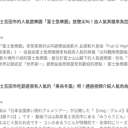
如「鹽味饅頭」、「魚餡饅頭」、「高菜饅頭」、「紅豆饅頭」「味噌饅頭」、
寬3.3公尺、高31公尺的小橋。 如同影片0:43呈現的，完全沒有橋墩，只用四層稱作
來療癒旅行帶來的疲倦。 從影片2:17可看到的一日遊溫泉設施「新湯治
非常適合發Instagram。與自然編織的悠然自得的富士山的樣子，一定會有隻有
有個傳說是，推古天皇時代一群猴子互相用身體搭成一座橋，被一名造園師
來盡情揮灑汗水，並在泳池冷卻熱呼呼的身體。 泉質為優質天然碳酸氣高
鑽石富士，推薦本棲湖的龍岳。可以拍攝到從富士山山頂升起的元旦第一
木、銀杏等樹林茂盛，秋天可以欣賞到紅葉美景。 影
泉周邊也有旅館飯店等住宿設施因此也能在當地住宿旅行。 當然泡湯一日遊也可以喔。 最後三人悠然
士吉田市的人氣遊樂園「富士急樂園」放聲尖叫！由人氣英雄來為
黃色的紅葉美景。 尤其是影片的後段2:33起可以看到火紅的紅葉，堪稱絕景。 這個時期的夜晚還會舉辦日式
片。 甲斐猿橋下的桂川，天氣好時還可以划船欣賞沿岸的美景。 品嚐當地美食「餺飥」、「甲州紅酒牛肉」、「甲州牛」、
 春天有「蠶種石神社火祭」、「大目櫻祭」、「軍刀利神社例大祭」、
泉旅館住宿，享受絕佳的山梨之旅。 看完甲斐猿橋之後，桂川沿岸還有八澤發電所第一號水路橋、新猿橋、岩殿山、高川
見池弁財天祭・煙火大會」、「秋山鄉村祭」、「無生野大念佛」、「諏
be
的矢立杉、大月市觀光介紹所、笹子隧道、猿橋近鄰公園、岩殿山丸山公
 藤尾獅子舞」，秋天有「棡原獅子舞奉納祭」、「西原鄉村祭」、「軍
富士急樂園」享受美景的尖叫遊樂設施影片 此部影片是由「Fuji-Q Highl
「無生野大念佛」等活動舉辦。 山梨縣上野原市其他觀光景點 照片：櫻花盛開的相模川 大自然環繞的山梨縣上野原市
佳美景」》。 這是由富士急樂園裡享有超高人氣的英雄「尖叫戰隊樂園
期也很推薦。 周邊有免費停車場，開車或騎重機前往都很推薦。 ◆甲斐猿橋 設施概要◆ 【地址】山梨縣大月市猿橋町 【
綠、秋葉等其中能感受到日本的季節。 除了影片介紹的之外，還有好多
線猿橋站步行15分 【停車場】有（免費） 【電話】大月市產業觀光課 0554-20-1829 【
權現山」，可以從山頂眺望美麗富士山的「三頭山」、「三國山（生藤山）」、清流
世界記錄認定「世界第一」遊樂設施而相當受到歡迎的景點。 富士急樂
w.tripadvisor.com.tw/ShowUserReviews-g1021442-d2102822-r4511
光景點如擁有500年歷史，在驅邪、招福、結緣上聞名的「軍刀利神社」
林森林」等，還有富士五湖國際滑雪中心及飯店、富士山溫泉等周邊觀光設施也相當豐富。 來看看從
anashi_Prefecture_Koshinetsu_Chubu.html
聞名，像是「楓點高爾夫球俱樂部」、「奧里姆匹克鄉村俱樂部」等。 以中央高速道路觀光景點聞名的EXPASA談和
！ 以影片介紹3種「富士急樂園」尖叫﹠絕佳美景的遊樂設施 圖片來源 :YouTube screenshot 首先介紹
野原市的觀光景點還不錯吧？ 山梨縣上野原市有這麼多充滿魅力的觀光
:32處，為金氏世界記錄所認定最高墜落角度121度的雲霄飛車「高飛車
士吉田市吃筋道很有人氣的『美烏冬面』吧！通過視頻介紹人氣肉
可以一覽富士周邊開闊的美景，在旋轉時還可眺望富士山喔。 接著於影片1:08處所介紹的是被認定4個金氏記錄，也是代表富士
 https://www.city.uenohara.yamanashi.jp/site/userguide/107925.html 【Tri
JIYAMA」。 在其最高處可看到富士急樂園全貌及富士山。 如影片2:05處所示，急速雲霄飛車「Do-Dodonpa」可於出發後
w.tripadvisor.com.tw/Tourism-g1021450-Uenohara_Yamanashi_Prefec
內加速至時速180公里堪稱世界第一的加速度雲霄飛車。 享受直徑為世界最
be
中介紹的3座遊樂設施可使用尖叫優先票券，就算人潮擁擠也無須等待即可搭乘。 富士急樂園的「尖叫
画は「日本全国食い倒れグルメツアー」が公開した「【vlog｜グルメ】
設施的6人為「尖叫戰隊樂園咖」，是與戰隊英雄天差地遠，超隨心所欲
田市にある『みうらうどん』の紹介がご覧いただけます。 『みうらうどん』は開店前から
 影片中可看到他們那莫名其妙的互動，務必與他們一起開心遊玩人氣遊樂設施喔。 富士急樂園的尖叫＆
うどんが特徴的で、全体的にリーズナブルな価格で楽しむことが出来ます。 人気メニューは肉う