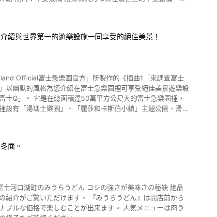
「無餡饅頭」。 你會喜歡哪一個口味呢？ 盡情玩樂之
「 桔木」的橋墩支撐。 甲斐猿橋的建成時間不
場 秋山溫泉」的三溫暖，可以在裡頭向三溫暖石潑水產生水蒸氣
親眼看到的人才能感受到的感動吧。 如果想看到新年第
看見建成了猿橋。 這也是「猿橋」名稱的由來。 江戶時代以
鹼性泉。 還有從上野原車站搭乘15分鐘左右可抵達該地的接駁
道曙光，如果在新年的早晨能看到鑽石富士，那一年一定會過得
泡在露天浴池迎接旅程終
很美好。 富士山根據觀看場所的不同，還可以欣賞到"雙鑽石富士"。去看看大自然的雄偉景色怎麼樣？ 【行程顧問】富士山
您介紹與世界第一的遊樂設施一同享受的絕佳美景！
燈籠的打燈活動，可
葡
「平野田休養村釣鱒魚大會」、「桂川節」、「八重山田徑賽」，
訪神社祭典」、「牛倉神社例大祭・入穀神輿連合渡御祭典」、
園、斷崖「稚兒落」（暫譯）、大月市鄉土資料館等可以順便走
刀利神社秋之祭典」、「上野原市商工祭」，冬天有「農林業
and Official富士急樂園官方」所製作的《插曲1「來調查富士
咖」以幽默的風格為您介紹在富士急樂園裡可享受絕佳美景遊樂設
交
好多大自然觀光景點如山梨百名山「二十六夜山」、山梨百名山北
Tripadvisor】猿橋
「相模川」、「鶴川溪谷」等。 還有其他許多能感
園裡設有「湯瑪士樂園」、「麗莎和卡斯伯小鎮」主題公園、滑雪
83982-Saru_Bridge-
，可以品嘗精進料理的「青苔寺」等。 還有山梨縣上野原市也以
富士急樂園裡超過40種的遊樂
坂服務區也
」。 影片中也可看到以通過直角的角度直接下墜，保證讓你尖叫連
烏冬面。
padvisor】上野原
ture_Koshinetsu_Chubu-Vacations.html
大等級的39.7公尺循環，零G下墜（無重力區）的離心力，還有在
富士河口湖町のみうらうどん コシの強さが美味さの秘訣 絶品
絕佳美景遊樂設施的介紹