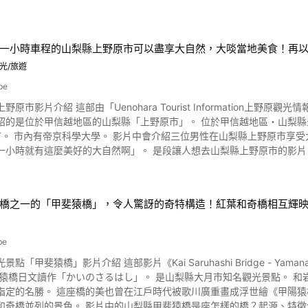
吉祥的山。 另外，只有各種條件重疊時才能看到的鑽石富士，因此被認爲更加吉祥。例如，赤富士被認爲有"消
成真"等好處，鑽石富士設爲手機桌布則被認爲能"財運亨通"。 想要提升運氣的人，可以計劃一下與山中湖鑽石富士和赤富士相
一小時車程的山梨縣上野原市可以盡享大自然，大啖當地美食！再
以看到的奇蹟美景。爲
下。 ●觀測期間：從10月中旬到2月底左右（約4個半月） ●觀測時間：下午3點30分～4點30分左右（根
光/旅遊
所而變化） ●天氣穩定晴朗 ●無風湖面平靜的日子還可以看到"雙鑽石富士
be
年從2月1日（週六）到2月22日（週六）舉辦"山中湖鑽石富士週"，2月23日（週
st Information上野原觀光情報」製作的宣傳影片《近在咫尺的上野原──男子漢的戶外活動
落時分可以看到鑽石富士。想要實際看到每年只能看到幾次的珍貴鑽石富士
區的山梨縣「上野原市」。 位於甲信越地區・山梨縣最東邊郡內地區的上野原市是擁有人口23160人（※截至2019年
士影像。 除了山中湖，還有哪裡可以看到鑽石富士？ 照片:映照在田貫湖上的富士山的圖像 「想看鑽石富士！
中會介紹三位男性在山梨縣上野原市享受大自然、美食及活動的模樣。 看了影片你心中也會感嘆「只要
中湖和周邊地區的推薦拍攝重點。 ●平野湖畔（山中湖） 以倒富士聞名的山中湖，其中爭奪第1、2位的人氣拍攝地是平
有這麼美好的大自然啊」。 是段讓人想去山梨縣上野原市的影片。 山梨縣上野原市是這麼好玩的觀光景點！ 若是問你山梨
最佳賽季可以看到攝影師們排成一排的情景。沒有風，湖面平坦時，可以同
麼，各位會想到什麼呢？ 相信大多人都想不出答案才對……。 不過呢！
●全景台（山中湖） 可以俯瞰山中湖，不僅能眺望富士山，還能眺望南阿爾卑斯山脈的富士山拍攝超人氣景
大玩特玩！而這段文章會介紹影片中所介紹到的山梨縣上野原市觀光景點喔。 圖片來源 :YouTube screensho
的鑽石富士從10月中旬在全景台附近開始出現，2月底在這裡結束。觀測可能
重山」。 從中央高速上野原交流道開車只要15分鐘，當地還備有停車場。
景點
橋之一的「甲斐猿橋」，令人驚訝的奇特構造！紅葉和奇橋相互輝
的絕景。 天氣不錯的話還能眺望到富士山喔。 接著三人到訪的是「不動瀑布
間爲10月18日～2月22日左右。 ●花之都公園（山中湖） 山中湖的人氣景點之一。從11月底到1月中旬的長期間可以看
到棡原故鄉長壽館享用午餐吧。 這部分可以在影片1:08看到。 山梨縣上野原市棡
和富士山的美麗景色。 ●田貫湖 在靜岡縣富士宮市的田貫湖，2025年在4月20日和8月20日前後1週左右有機會。
名，這邊「故鄉長壽館」可以體驗到長壽餐點。 好萊塢巨星也在關注！？ 影片1:16所介紹的「清太玉治」是山梨縣上野原
的鑽石富士，天氣好的話，可以觀賞到"雙鑽石富士"的絕景點。2024年4月
be
原名品鄉土料理，味噌燉小洋芋。 由吉祥物「玉治丸」擔當形象大使，為當地人氣美食。 圖片來源 :YouTu
棲湖南側的景點。在富士山的東側，可以看到日出的鑽石富士。海拔低，
點「甲斐猿橋」影片介紹 這部影片《Kai Saruhashi Bridge - Y
多露營區如「平野田休養村露營區」、「綠與太陽之丘
山被選爲山梨百名山，東南方向可以眺望富士山和駿河灣。乘坐從一大早開始啓動的纜車前往山
讀作「かいのさるはし」。 是山梨縣大月市知名觀光景點。 和岩國的錦帶橋、木曾的棧橋同時列為日本三大奇橋的山梨縣甲斐
賀澤露營區」、「綠啄木鳥之森露營區」等等。 品嘗自己釣起作成的鹽烤鱒魚簡直人間美味。 
年在3月12日（週三）、13日（週四）、14日（週五）的3天舉辦鑽石富士觀賞會，索
指定的名勝。 這座橋的美也曾在江戶時代被歌川廣重畫成浮世繪《甲陽猿
此走到「永井酒饅頭店」。 適合作為山梨縣上野原市土產的這個酒饅頭
所以停車場可能會滿員。儘量讓小組或家人等一起坐車去吧。嚴禁在路上停
橋是座怎樣的橋？起源、特徵介紹 照片：甲斐猿橋 山梨縣大月市架在溪谷上的甲斐猿橋，是