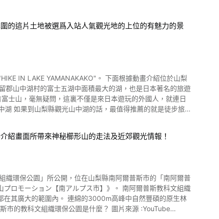
包圍的這片土地被選爲入站人氣觀光地的上位的有魅力的景
IN LAKE YAMANAKAKO"。 下面根據動畫介紹位於山梨
、《石割山徒步旅行路線》、《太平山徒步旅行路線》,各自都有
舉介紹畫面所帶來神秘櫛形山的走法及近郊觀光情報！
喜歡的路線。 如果是第一次來山梨縣觀光的話，推薦能夠看到很
場 可
，但是也可以在露營地牀上住宿，是可以親身體驗山中湖大自然的
到富士
文組織環保公園」所公開，位在山梨縣南阿爾普斯市的「南阿爾普
趟。 ③花之都公園 位於山中湖畔的花
ン【南アルプス市】》。 南阿爾普斯教科文組織
，因爲它的美麗，所以是作爲情侶來這裏的推薦景點。 除此
在其廣大的範圍內。 連綿的3000m高峰中自然豐碩的原生林
機等活動。 享受菠蘿和吉田烏冬面等當地美食也不錯吧。 山中