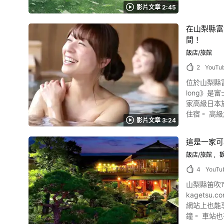
景點、位於
影片文章 2:45
Biosp
小時左右就可以毫無負擔地到達。 除了這裏介紹的
南阿爾普斯市教科文組織環保
動、洞穴景
在山梨縣富
府盆地西側。 由
間！
山、奧先重
野的溼地可
飯店/旅館
爾普斯市的櫛形山有怎樣的自然風景呢？ 
2
YouTu
其他景點。 另外也記得去看看中込農園及「山波之湯」吧。 各地還有機會舉辦活動或行程，推薦先確認相關情報喔。 南阿爾普斯櫛形山介紹動畫統
位於山梨縣富
整 南阿爾普斯教科文組織環保公園有許多如影片介紹一樣的神祕自然絕景。 在出發前往自然豐碩的南阿爾普斯市前，記得先在登山紀錄網站
long》是富士
「YAMAREKO」
家高級日本
https://www
住宿。 高級旅館「
影片文章 3:24
片，去「別墅然然」感受一下旅行的心情。 富
有瑞穗、福地、明見三種房型。 從房間裡可以看到影片1
這是一家可
館「別墅然然」溫泉介紹 圖片來源 :YouTube screenshot
飯店/旅館
觀
鈉、硫酸鹽
消化器病、
4
YouTu
士山溫泉旅
山梨縣笛吹市
和早餐中，推薦搭配日本酒和葡萄酒。 關於富士山溫
kagetsu.co
紹的旅館「
網站上也能
衣去日本庭園散步。 這個從影片的
鐘。 車站也有接送巴士。 這篇文章根據影片介紹了位於山梨縣石和溫
禮品。 富士山溫泉旅館「別墅然然」周邊景點介紹 照片：雲霄飛車 在別墅然然的山梨縣富士吉田市，有很多受歡迎的觀光景點和名勝。 人氣主題公