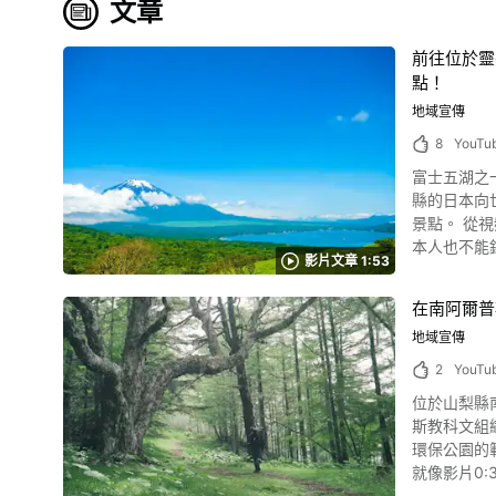
文章
前往位於靈
點！
地域宣傳
8
YouTu
富士五湖之一
縣的日本向世界引以爲豪的觀光名勝山
景點。 從視頻的0:13中可以看出，湖水和自然形成的絕佳景色。 山中湖的背後矗立着富士山，毫無疑問，這裏不僅是來日本遊玩的外國人，就連日
本人也不能錯過。 如果想享受山中湖觀光就要徒步旅行！ 照片:神奈川縣·高指山和山中湖 如
影片文章 1:53
行。 雖然需要體力，但視頻的0:44中介紹的山毛櫸林帶和視頻的1:04，在野草環繞的大自然中步行上山，一眼就能看到廣闊的草原和景色。 受歡迎
的徒步旅行
在南阿爾普
不同的優點
地域宣傳
多難得一見的雄偉景
以在山中湖
2
YouTu
絕佳的旅遊景點。 
位於山梨縣
山，是觀光時不
斯教科文組織
之都公園，
環保公園的
之外,在山
就像影片0:37開始可見，
湖周邊有很多酒店和旅館，所以推薦住
screenshot 教科文組織環保公園是以保持生態系完整及協調為目的，在自然科學部門所實施的教科文組織人類及生物圈（MAB：Man and the