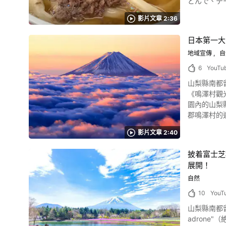
型雲霄飛車「
戰慄迷宮～
影片文章 2:36
士急樂園的交通
乘坐各遊樂設
日本第一大
概要◆ 【地
地域宣傳
自
費。遊樂設施
【官方網頁】富士急樂園 https://www
6
YouTu
g681223-d5
山梨縣南都
《鳴澤村觀光PR電影》。（鳴沢
園內的山梨縣南都留郡鳴澤村
郡鳴澤村的遊客們想盡情
海一樣展開青木
影片文章 2:40
周邊，以及富士山
珍珠富士 根據季節和時間段展現多樣面貌的富士山是絕佳的Instagram映像景點。 其中，由動畫的0:31介紹的富士山被後光照射，富士山輪廓的影子
披着富士芝
浮現於雲海和下界的影富士，只
展開！
適，也是看不到的絕景。
觀,秋天去楓葉臺周圍,欣賞村內
自然
村，可以盡
10
YouT
錯。 在自然豐富的山梨縣南都留郡鳴澤村內、「鳴澤高爾夫俱樂部」「富士湖畔鄉村俱樂部」「森林鳴澤高爾夫&鄉村俱樂部」「北富士高爾夫球
山梨縣南都留郡「
場"等多個
adrone"（絶景 空撮 富士芝桜まつり Aerial view 
道驛站沙沙