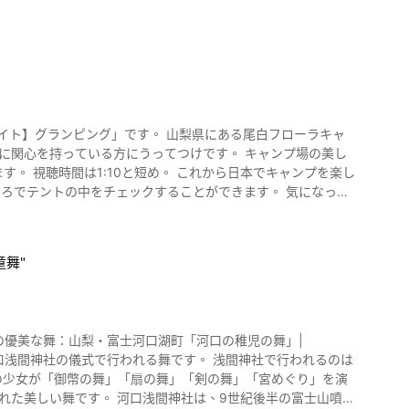
ETSU 圖片來
「富士淺間神社」、「新倉山淺間公園」、舉行日本三奇祭的
題公園「麗薩和加斯帕爾城」、托馬斯的世界被真人化的「托馬
」等。 還有人氣的當地美食「吉田烏龍
的「築山」和一流的造園技術完成了。 純和風的美麗庭園應該能
m上打卡的景點，所以可以拍紀念照，給錦鯉餵食，度過愉快的時光。
GETSU」的庭園，過去竟是日本溫泉旅館中第一個使用光雕投影
sor】富士山溫泉別墅然然
」です。 山梨県にある尾白フローラキャ
jisan_Onsen_Bessho_Sasa-
點的時候，可以在帶露天溫泉
ンプを楽し
泉之後，可以在休息處、咖啡廳、麻將室、卡拉OK等「club
各位，能夠隨心所欲地度過是「銘石之宿KAKUZU」的魅力之
、「西殿」、「奧之殿」，各自各樣氣氛迥異的房間。 備有拋棄式
舞"
AGETSU」享受
可以看。 享受山梨縣石和溫泉鄉「銘石之
ちの優美な舞：山梨・富士河口湖町「河口の稚児の舞」|
onde酒造」、能欣賞到桃花和櫻花的「八代故鄉公園」、能接觸到
生の少女が「御幣の舞」「扇の舞」「剣の舞」「宮めぐり」を演
、能欣賞富士山絕景的「御坂峠」等，來「銘石之宿