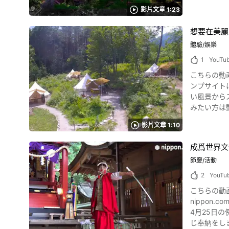
影片中介紹了美麗
園「富士急
影片文章 1:23
源 :YouTube screenshot 位於山梨縣笛吹市的「銘石之宿KA
「北口本宮
館。 從東京來的交通很
斯樂園」、落差
想要在美麗
色。 在5
麵」和「餺飥」。 在拜
治癒心靈。
體驗/娛樂
「別墅然然」，就可以享受影片中
日本庭園，
確認住宿費等，預約富士山溫泉
1
YouTu
技術的日本庭園。 現
路線】富士急行線
こちらの動画は
光 圖片來源 :YouTube screenshot 「銘石之宿KAGETSU」裡，有很多能治癒身心的設施。 一邊欣賞KAGETSU的美麗風景，一邊享受24小時溫泉的
https://ww
ンプサイトについて紹介しています。 日本
大露天溫泉，悠閒
Fujiyoshid
い風景からスタート
的客房享受
みたい方は動画を通して
石」悠閒地休息。 庭院裡還有花園游泳池，可以感受到度假的氛圍。 可以在小賣部購買甲州印
方は尾白フ
到的人應該
影片文章 1:10
一。 山梨縣石和溫泉鄉「銘石之宿KAGETSU」的客房、住宿資訊 位於石和溫泉鄉的高級旅館「銘石之宿KAGETSU」，可以在能縱覽日本庭園的美
麗日式房間
成爲世界文
備品，可以放心前來。 住宿的話，有適合家庭、情侶等各式各樣的房間，可
節慶/活動
行的而有所不同，
美食 圖片來源 :YouTube screenshot 山梨縣的高級旅館「銘石之宿KAGETSU」，可以品嚐到懷石料理和季節料理等絕品美食。 在充滿和風的餐廳
2
YouTu
「桃源亭」，料
こちらの動
宿KAGETSU」周邊觀光 照片：笛吹桃源鄉 位在山梨縣笛吹市石和溫泉的
nippon.com」です。 山梨県富士河口湖町で受け継がれる「河口の稚児の舞
桃源鄉」、
4月25日
藝術的「山
じ奉納をします。 富士講の信者たちの前で奏でられた神楽の流れをくんだ様式化された美しい
KAGETSU」的時候也去這些觀光