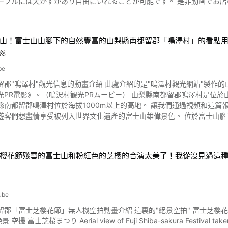
どんで、テーブルには天かすがあり自由
Eejanaika」及大型旋轉鞦韆「鋼鐵班長」、水上遊樂設施「激流勇進」
拘留病房篇～」、「瘋老鼠」、「通德米納」等遊樂設施。 不僅有星巴克
手段除了搭乘大眾交通運輸或自前開車前往之外，也有附暢遊券的夜間巴士等巴士旅行團。 入場費的
施時則需要門票。 如果欲搭乘4次以上尖叫遊樂設施的話，建議購買暢遊券。 另外票
山！富士山山腳下的自然豐富的山梨縣南都留郡「鳴澤村」的看點
址】〒403-0017 山梨縣富士吉田市新西原5-6-1 【交通】經由中央
然
需另外付費。 【營業時間】9:00～17:00（隨各期間有所變更） 【休園日
.fujiq.jp/zh-CHT/ 【Tripadvisor】富士急樂園 https://www.tripadvisor.com.tw/Attraction_Review-
be
32058-Reviews-Fuji_Q_Highland-Fujiyoshida_Yamanashi_Prefecture
留郡"鳴澤村"觀光信息的動畫介紹 此處介紹的是"鳴澤村觀光網站"製作
村観光PRムービー） 山梨縣南都留郡鳴澤村是位於山梨縣富士山腳下的自然溢出的區域。 位於富士箱根伊豆國立公
位於海拔1000m以上的高地。 讓我們通過視頻和這篇報道來了解一下山梨縣南都留郡鳴澤村的看點吧，山梨縣南都留
享受被列入世界文化遺產的富士山雄偉景色。 位於富士山腳下的山梨縣鳴澤村的旅遊要點 照片:鳴澤冰穴 雄偉的大自然像大
原樹海和動畫的0:19中介紹的富士山麓熔岩洞窟之一的鳴澤冰孔是大自然創造的神祕景色。 走山梨
的登山路線之一的裏院、御庭、御中道路線，感受日本自然魅力也是推薦的。 在山梨縣鳴澤村，享受富士山的雄偉
櫻花節殘雪的富士山和粉紅色的芝櫻的合演太美了！我從沒見過這
有在山頂附近才能看到。 另外，從動影像的0:37可以看到富士山上有滿月般的珍珠富士，如果天氣和氣候條件不合
 能夠享受雄偉的自然風光是富士山登山的魅力。 通過富士五合目觀看最佳星空,在春天氣溫變暖的季節欣賞通玄寺的櫻花景
風景,享受富士山旅遊。 在山梨縣鳴澤村享受活動和美食的方法？ 照片:南瓜菠蘿 在充滿自然的山梨縣南都留郡鳴澤
情享受活動和散步。 富士天雪地度假村或除了森林冒險富士等景點外，還
ube
富士芝櫻花節」無人機空拍動畫介紹 這裏的"絕景空拍" 富士芝櫻花節 Aerial view of
高爾夫球場。 如果想享受當地美食午餐，請到楓葉臺展望休息室或富士五湖周
of Fuji Shiba-sakura Festival taken with a drone）是無人機拍攝美麗芝櫻花田的旅遊視頻。 富士
,「富士山博物館（鳴澤富士博物館）"，可以學習富士山和周邊的歷史和自