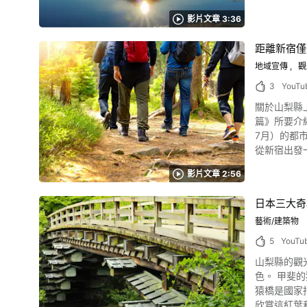
認爲吉祥？ 照片:山中湖的鑽石富士 鑽石富士山是指富士山頂日出或日落太陽重疊時出現的自然現象。自古以來被推崇爲山嶽信仰的靈場的靈峯·富士
影片文章 3:36
山,由於形狀逐漸擴大,因此被認爲是
災、生意興隆、願望
距離新宿僅
遇的旅行嗎？ 山中湖的鑽石富士什麼時候在哪裡可以看到？ 照片:富士山和日出和雲海 山中湖的鑽石富士每年有一次長期間可
了看到那個樣子，條件有很多種，大致如
地域宣傳
觀
據時期和場
3
YouTu
薦。2025
關於山梨縣上野原市影片介紹 這部由「Uenohara Touri
特點是在日
篇》所要介紹的是位於甲信越地
可以從0:00開始觀賞山中湖的鑽石富
7月）的都市。 市內有帝京科學大學。 影片
想拍攝！"，下面爲您介紹山
從新宿出發一小時就
野湖畔，在
野原市有什
可能期間爲10月27日～2月16日左右。 
影片文章 2:56
會在山梨縣上野原市
點。山中湖
看到的「八
50分左右。 ●旭日丘湖畔綠地公園（山中湖） 冬至前最初、冬至後最後能看到湖面鑽石富士的地方。附近還有被選爲日本渚百選的山中湖絕景
日本三大奇
到放眼望去
之一"夕陽之渚"。觀測可能期
還有機會遇到自然生物呢。 欣賞完大自然而肚子大唱空城計，那就
藝術/建築物
到鑽石富士。夏天可以看到向日葵
原是以日本第一長壽村聞
可以看到日出
5
YouTu
市自古傳承的上野
岳 位於本
山梨縣的觀光景
就到河邊玩樂吧！ 從影片1:27開始是在露營區享受釣魚。 大自然環繞的山梨縣上野原市有許
的鑽石富士這一非常吉祥的景色。 ●身延山 身延
色。 甲斐的猿橋日文
露營區」、「佐
頂。2025
猿橋是國家
再回家，因
多人光顧,
欣賞這紅葉和奇橋並列的景色。 影片中的山梨縣甲斐猿