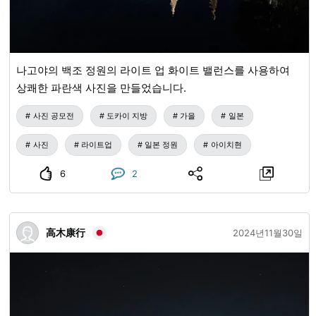
나고야의 백조 정원의 라이트 업 화이트 밸런스를 사용하여
상쾌한 파란색 사진을 만들었습니다.
사진 공모전
도카이 지방
가을
일본
사진
라이트업
일본 정원
아이치현
6
2
高木康行
2024년11월30일