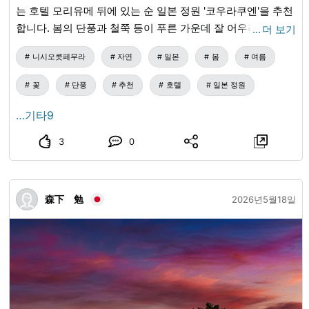
는 호텔 모리유메 뒤에 있는 순 일본 정원 '코우라쿠엔'을 추천
합니다. 봄의 단풍과 철쭉 등이 푸른 가운데 잘 어우러져 있습
…
더 보기
니다. 하얀 꽃은 아세비입니다. 한자로 쓰면 '馬酔木'입니다.
니시오콧페무라
자연
일본
봄
여름
잎에 독이 있어, 잎을 먹은 말은 다리가 저려서 잘 걷지 못하게
된다고 합니다. 그런 모습에서 아세비라고 불리는 것 같습니
꽃
단풍
추천
호텔
일본 정원
다. 정원 안에 있는 동아리는 소풍이나 느긋하게 차를 마시기
에 안성맞춤입니다. 바람이 불 때 나뭇잎이 스치는 소리와, 작
…기타9
은 새들의 지저귐이 귀를 편안하게 해줍니다. #코우라쿠엔 #
3
0
순 일본 정원 #피서
森下 勉
2026년5월18일