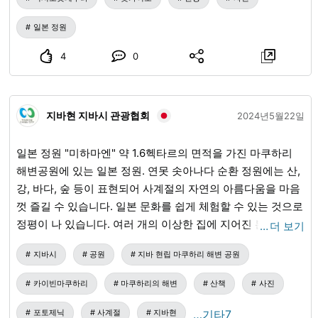
를 경영하고 있던 사람의 개인 정원에서 지금은 마을 안에서
관리되고 있습니다. 부지 면적은 약 8,000제곱미터로 매우 넓
일본 정원
습니다. 돌보기가 어렵습니다. 일주일에 두 번 Yumee-e-
Mori의 정원에서 수다를 떨면서 열심히 일합니다. 올해는 5월
4
0
골든위크 이후입니다. 연못의 진흙에서 오징어는 주민센터 직
원과 함께 시작되었습니다. 비오는 날에 고라쿠엔을 다시 방
문 한다면 나는 그들이 나뭇잎을 우산처럼 머리 위에 펴서 작
지바현 지바시 관광협회
2024년5월22일
업하는 것을 발견했다. 빗소리가 또렷하게 들려도 당신이 나
무 아래에 있다고 말하는 것은 거의 불가능합니다. 빗방울이
일본 정원 "미하마엔" 약 1.6헥타르의 면적을 가진 마쿠하리
떨어지지 않는 것이 이상했다. 빗소리의 틈새에서 한 번도 들
해변공원에 있는 일본 정원. 연못 솟아나다 순환 정원에는 산,
어본 적 없는 개구리 울음소리가 들렸다. 회원들은 연못을 청
강, 바다, 숲 등이 표현되어 사계절의 자연의 아름다움을 마음
소한 결과인지 서로 이야기하고 있었다. 생물을 느끼면 정원
껏 즐길 수 있습니다. 일본 문화를 쉽게 체험할 수 있는 것으로
이 살아 숨쉬는 것 같습니다 그것은 나를 행복하게 만든다. 앞
정평이 나 있습니다. 여러 개의 이상한 집에 지어진 본격 찻집
…
더 보기
으로 더위가 심해지기 때문에 실외에서 일할 때는 반드시 더
"쇼라이테이"에서는 자랑의 정원을 바라보며 치바의 노포의
위 대책을 실시하십시오. 그리고 과용하지 마십시오 ... 고라쿠
지바시
공원
지바 현립 마쿠하리 해변 공원
제철 화과자와 교토의 노포의 말차유료를 즐기면서 느긋한 시
엔가 있고 무료로 출입할 수 있습니다. 호텔 모리 유메우라까
간을 보낼 수 있습니다. 정원의 연못에서 우아하게 헤엄치는
카이빈마쿠하리
마쿠하리의 해변
산책
사진
지의 산책을 추천합니다. #니시오콥페 마을 #유메읍 숲의 정
아름다운 잉어에게 먹이를 주는 체험도 즐길 수 있습니다. 유
원 #고라쿠엔 정원 #넓은 낙엽 #컷팅 #소나무 #이끼 #푹신푹
료 / 겨울철 정기 휴일 그 밖에도 부담없이 일본 문화를 체험할
포토제닉
사계절
지바현
…기타7