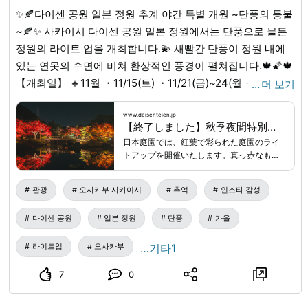
三駐車場のご利用が可能です。利用者区分
✨🍂다이센 공원 일본 정원 추계 야간 특별 개원 ~단풍의 등불
夜間特別開園参加料入園料合計大人200円
200円400円小人（小・中学生）無料100
~🍂✨ 사카이시 다이센 공원 일본 정원에서는 단풍으로 물든
円100円年間入園券（大人）200円不要
정원의 라이트 업을 개최합니다.💫 새빨간 단풍이 정원 내에
200円年間入園券（小人）無料不要0円65
있는 연못의 수면에 비쳐 환상적인 풍경이 펼쳐집니다.🍁🌠🍁
歳以上(堺市在住)の方障害者の方(要証明書)
と未就学児無料不要0円
【개최일】 🔸11월 ・11/15(토) ・11/21(금)~24(월・공휴일)
…
더 보기
・11/28(금)~30(일) 🔸12월 ・12/5(금)~7(일) 【개최 시간】
오후 5시~오후 9시(최종 입장 오후 8시 30분) 💁자세한 내용
www.daisenteien.jp
【終了しました】秋季夜間特別開園② 紅葉の灯り | 大仙公園日本庭園
은 아래 URL에서 확인해 주세요.
日本庭園では、紅葉で彩られた庭園のライ
🔗ttps://www.daisenteien.jp/event/r34omk9-7pf 🔍「다이
トアップを開催いたします。真っ赤なもみ
센 공원 일본 정원 단풍」으로 검색!
www.daisenteien.jp
...
じが庭園内にある池の水面に映り幻想的な
風景が広がります。時 間：17:00～
관광
오사카부 사카이시
추억
인스타 감성
21:00(最終入園20:30)参加料：200円(別途
入園料が必要)場 所：大仙公園日本庭園雨
다이센 공원
일본 정원
단풍
가을
天決行/荒天中止【夜間特別開園参加料につ
いて】※堺市在住の65歳以上、高校生未
라이트업
오사카부
満、障害者の方は無料です。※年間入園券
…기타1
をお持ちの方は、夜間特別開園参加料のみ
必要です。※夜間特別開園中、大仙公園第
7
0
一駐車場・第二駐車場のご利用が可能で
す。利用者区分夜間特別開園参加料入園料