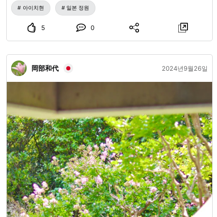
아이치현
일본 정원
5
0
岡部和代
2024년9월26일