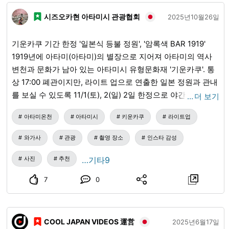
合計大人200円200円400円小人（小・中
学生）無料100円100円年間入園券（大
시즈오카현 아타미시 관광협회
2025년10월26일
人）200円不要200円年間入園券（小人）
無料不要0円65歳以上(堺市在住)の方障害者
の方(要証明書)と未就学児無料不要0円
기운카쿠 기간 한정 '일본식 등불 정원', '암록색 BAR 1919'
1919년에 아타미(아타미)의 별장으로 지어져 아타미의 역사
변천과 문화가 남아 있는 아타미시 유형문화재 '기운카쿠'. 통
상 17:00 폐관이지만, 라이트 업으로 연출한 일본 정원과 관내
를 보실 수 있도록 11/1(토), 2(일) 2일 한정으로 야간 개관합니
…
더 보기
다. 아타미 시내라고는 생각되지 않는 고요함 속에서, 푸르른
아타미온천
아타미시
키운카쿠
라이트업
정원과 물소리를 느끼면서 일본식 우산과 손전등으로 '일본식
라이트 업'을 즐겨 보세요. [일본식 등불 정원] 일시/2025년
와가사
관광
촬영 장소
인스타 감성
11/1(토), 2(일) 17:00~21:00(최종 접수 20:00) 야간 특별 입장
료/1000엔(세금 포함) 예약 불필요 ※일본식 우산으로 인해 우
사진
추천
…기타9
천 시에는 정원이 아닌 관내에서의 연출로 변경됩니다. ※혼잡
7
0
상황에 따라 입장 제한을 하는 경우가 있습니다. ※야간 특별
프로그램으로 인해 정원의 일부 구역에는 입장하실 수 없습니
다. ※제등의 수량에는 한계가 있습니다. 또한 기운카쿠가 여관
COOL JAPAN VIDEOS 運営
시대에 BAR로 사용되었던 '끽다 야스라기'를, 무알코올 BAR
2025년6월17일