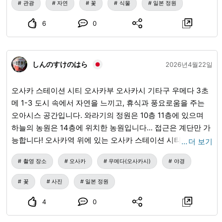
관광
자연
꽃
식물
일본 정원
으로 예정되어 있습니다. 입장 무료입니다. 📷️ 생물들의 사진
제공 🐿️ 인스타그램 @hirok_kato #고라쿠엔 #순수 일본 정원
6
0
しんのすけのはら
2026년4월22일
오사카 스테이션 시티 오사카부 오사카시 기타구 우메다 3초
메 1-3 도시 속에서 자연을 느끼고, 휴식과 풍요로움을 주는
오아시스 공간입니다. 와라기의 정원은 10층 11층에 있으며
하늘의 농원은 14층에 위치한 농원입니다... 접근은 계단만 가
능합니다! 오사카역 위에 있는 오사카 스테이션 시티의 외부
…
더 보기
휴식 공간입니다. 시공의 광장에서 에스컬레이터로 접근할 수
촬영 장소
오사카
우메다(오사카시)
야경
있습니다. 외부에 있는 광장으로 개방감이 넘치는 공간입니
다. 휴식 공간도 마련되어 있어, 편안하게 쉴 수 있습니다. 바
꽃
사진
일본 정원
람의 광장은 '사계절의 풀꽃'을 즐길 수 있는 화단이 있는 옥상
광장입니다. 꽃의 종류는 매년 이벤트 기획에 따라 달라지지
4
0
만, 대체로 다음과 같은 계절감을 느낄 수 있도록 식재와 디스