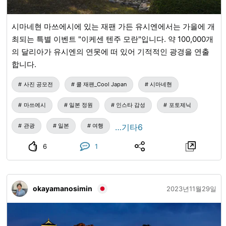
시마네현 마쓰에시에 있는 재팬 가든 유시엔에서는 가을에 개
최되는 특별 이벤트 "이케센 텐주 모란"입니다. 약 100,000개
의 달리아가 유시엔의 연못에 떠 있어 기적적인 광경을 연출
합니다.
사진 공모전
쿨 재팬_Cool Japan
시마네현
마쓰에시
일본 정원
인스타 감성
포토제닉
관광
일본
여행
…기타6
6
1
okayamanosimin
2023년11월29일