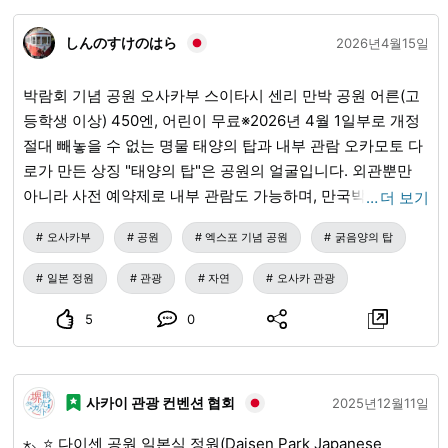
플레이가 이루어집니다.
しんのすけのはら
2026년4월15일
박람회 기념 공원 오사카부 스이타시 센리 만박 공원 어른(고
등학생 이상) 450엔, 어린이 무료※2026년 4월 1일부로 개정
절대 빼놓을 수 없는 명물 태양의 탑과 내부 관람 오카모토 다
로가 만든 상징 "태양의 탑"은 공원의 얼굴입니다. 외관뿐만
아니라 사전 예약제로 내부 관람도 가능하며, 만국박람회 당
…
더 보기
시의 전시를 재현한 박력 있는 공간을 볼 수 있습니다. 일본 정
오사카부
공원
엑스포 기념 공원
굵음양의 탑
원 1970년 만국박람회에 맞춰 정비된 본격적인 회유식 정원
으로, 연못, 다실, 폭포 등이 점재하여 사계절의 꽃과 단풍을
일본 정원
관광
자연
오사카 관광
즐길 수 있습니다. "일본 정원의 볼거리"로서 정원 공식이 자
세히 소개하고 있는 지역입니다.
5
0
사카이 관광 컨벤션 협회
2025년12월11일
⋆⸜ ⭐️ 다이센 공원 일본식 정원(Daisen Park Japanese