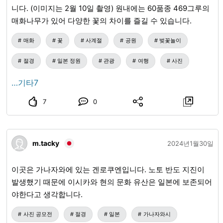
늙은 붓으로 쓰다」 ＜라쿠야키(楽焼) 가마풍 소각로＞ 이쿠
니다. (이미지는 2월 10일 촬영) 원내에는 60품종 469그루의
타 후쿠오(生田福翁) 제작. 「이것이야말로 정말 라쿠야키(楽
매화나무가 있어 다양한 꽃의 차이를 즐길 수 있습니다.
焼, raku-yaki) 가마, 고생을 모르는 후쿠(福) 노인의 손수 만
든 것이니」 「매화 피었네, 누가 가마에 고구마 두 개 넣어놨
매화
꽃
사계절
공원
벚꽃놀이
나」 ＜야부 동백(ヤブ椿)＞ 쇼요 사후 60주년에 해당하는 헤
절경
일본 정원
관광
여행
사진
이세이 7년(1995) 쇼요 기일에 쇼요 생가가 있는 기후현(岐阜
県) 미노카모시(美濃加茂市)에서 '야부 동백(ヤブ椿, yabu-
…기타7
tsubaki)'을 기증받아 심었습니다. ＜쇼요 서재＞ 쇼와 3년
(1928) 완성. 일본, 중국, 서양을 절충한 쇼요 자신의 설계. 탑
7
0
의 몸통, 지붕은 일본을 나타내고, 난간과 거북이 배는 중국을,
옥상의 배틀먼트는 서양을 표현하고 있습니다. 탑 위의 풍향
계의 비취(翡翠, 가와세미(カワセミ)) 감람나무 잎은 아이다
m.tacky
2024년1월30일
도미야스(會田富康) 작품. 비취는 셰익스피어의 '리어왕(キン
グリヤ)' 중의 문구에 따른 것입니다. ＜동관(東館)(별채)＞ 부
이곳은 가나자와에 있는 겐로쿠엔입니다. 노토 반도 지진이
인의 은거처로 건축. 쇼와 9년(1934) 완성. -----------------
발생했기 때문에 이시카와 현의 문화 유산은 일본에 보존되어
＜츠보우치 쇼요 묘소＞ '가이조지(海蔵寺)'…쌍시샤에서 남쪽
야한다고 생각합니다.
으로 도보 3분. 법명 '쌍시원시종소요거사(雙柹院始終逍遥居
士)' 주소／〒413-0016 시즈오카현(静岡県) 아타미시(熱海
사진 공모전
절경
일본
가나자와시