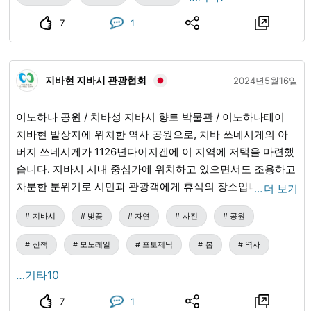
신한 이끼 #케어
수 있는 이벤트도 많이 있습니다. 고토 콘서트나 정원과 다실
7
1
의 가이드 투어 등 다양한 이벤트가 개최되고 있으니 참가를
희망하시는 분은 공식 홈페이지를 확인해 주세요. 가이힌 마
쿠하리 역 근처에 숙박하시는 분들은 걸어서 갈 수 있는 거리
지바현 지바시 관광협회
에 있으니 꼭 방문 연장해 주세요! ■ 영업 시간 : 8 : 00-17 :
2024년5월16일
00 ■ 정기 휴일 : 예 웹 사이트를 확인하시기 바랍니다 요금:
입장료 : 어른 100 엔, 초등학생, 중학생, 고등학생 50 엔 * 65
이노하나 공원 / 치바성 지바시 향토 박물관 / 이노하나테이
세 이상은 신분증 제시 시 입장료 무료입니다. ※ 녹차 화과자
치바현 발상지에 위치한 역사 공원으로, 치바 쓰네시게의 아
포함 1 잔 700 엔 계절에 따라 과자가 바뀝니다 ■오시는 길:
버지 쓰네시게가 1126년다이지겐에 이 지역에 저택을 마련했
< 열차 이용시> JR 게이요선 가이힌 마쿠하리역 남쪽 출구에
습니다. 지바시 시내 중심가에 위치하고 있으면서도 조용하고
서 도보 약 10분 <자동차로> 도쿄에서 히가시칸도 '완간 나라
차분한 분위기로 시민과 관광객에게 휴식의 장소입니다. 이노
…
더 보기
시노 IC' 하차 후 약 7분 히가시칸도 「완간
하나 공원에는 '치바성지바시 향토 박물관/입장료 무료'이 있
지바시
벚꽃
자연
사진
공원
치바 IC」를 나와 약 5분치바 방면에서 ■주소: 지바시 미하마
으며, 지바의 마을의 초석을 마련한 치바 씨를 비롯한 지역의
구 히비노 2-116
역사에 관한 자료와 치바현에 관련된 다양한 특별전이 전시되
산책
모노레일
포토제닉
봄
역사
어 있습니다. 5층 전망대에서 바라보는 경치는 시내와 치바항
을 한눈에 내려다볼 수 있고, 때로는 후지산을 바라볼 수 있습
…기타10
니다. 치바성을 바라볼 수 있는 차분한 일본식 공간 '이노하나
7
1
테이'에는 푸른 정원이 있고, 명물 이노하나 단고Inohana