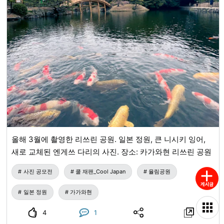
올해 3월에 촬영한 리쓰린 공원. 일본 정원, 큰 니시키 잉어,
새로 교체된 엔게쓰 다리의 사진. 장소: 카가와현 리쓰린 공원
사진 공모전
쿨 재팬_Cool Japan
율림공원
일본 정원
가가와현
4
1