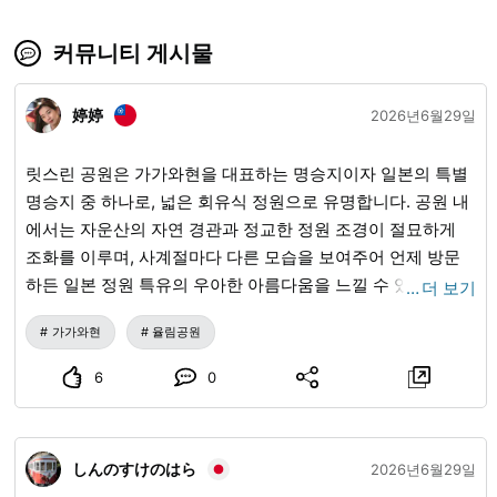
커뮤니티 게시물
婷婷
2026년6월29일
릿스린 공원은 가가와현을 대표하는 명승지이자 일본의 특별
명승지 중 하나로, 넓은 회유식 정원으로 유명합니다. 공원 내
에서는 자운산의 자연 경관과 정교한 정원 조경이 절묘하게
조화를 이루며, 사계절마다 다른 모습을 보여주어 언제 방문
하든 일본 정원 특유의 우아한 아름다움을 느낄 수 있습니다.
…
더 보기
공원 내 산책로를 따라 걸으며 먼저 비래봉에 올라 난호, 푸른
가가와현
율림공원
소나무 숲, 그리고 멀리 보이는 자운산을 한눈에 담았습니다.
눈앞에 펼쳐진 풍경은 마치 한 폭의 산수화처럼 펼쳐졌고, 산
6
0
들바람이 살랑이고 수면이 잔물결을 이루는 모습에 절로 발걸
음이 느려져, 오랜 세월의 흔적이 깃든 이 정원의 풍경을 천천
히 음미하게 되었습니다. 이어서 호숫가에 있는 掬月亭(국월
しんのすけのはら
2026년6월29일
정)에 들러 고풍스럽고 우아한 찻집에서 말차와 화과자를 주