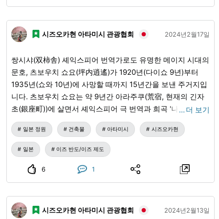
Dango와 디저트를 제공합니다. 정원을 조망할 수 있는 다실
도 있고, 일본의 전통 차 문화를 전하는 향수를 불러일으키는
시즈오카현 아타미시 관광협회
찻집입니다. 이노하나 공원에서는 사계절의 자연을 만끽할 수
2024년2월17일
있으며, 특히 봄 무렵에는 벚꽃이 만개하여 벚꽃놀이 명소로
인기가 있습니다. 치바성 벚꽃 축제에서는 현지 식재료를 사
쌍시샤(双柿舎) 셰익스피어 번역가로도 유명한 메이지 시대의
용한 포장마차와 푸드 트럭가 늘어서 있고, 지역 문화 및 공연
문호, 츠보우치 쇼요(坪内逍遙)가 1920년(다이쇼 9년)부터
예술 라이브 공연 가리 라이브가 펼쳐집니다. 치바 성 일루미
1935년(쇼와 10년)에 사망할 때까지 15년간을 보낸 주거지입
네이션의 기간 한정 축제와 밤의 벚꽃 경쟁은 사람들을 매료
니다. 츠보우치 쇼요는 약 9년간 아라주쿠(荒宿, 현재의 긴자
시키기로 유명합니다. ■오시는 길: ・JR 치바역에서 게이세
초(銀座町))에 살면서 셰익스피어 극 번역과 희곡 '나고리의
…
더 보기
이 버스로 '대학병원'에서 하차, '지역 박물관'에서 하차 ・치바
별 달밤(名残の星月夜)', '요시토키의 최후(義時の最後)' 등을
일본 정원
건축물
아타미시
시즈오카현
모노레일 현청역에서 도보 10분 JR 혼치바 역에서 도보 15 분
저술했지만, 한적했던 아라주쿠가 시끄러워져 집필 활동에 전
■주소:지바시 주오구 이노하나 1-6
념할 수 없게 되자 미나구치초(水口町)에 새로 지은 것이 이
일본
이즈 반도/이즈 제도
쌍시샤입니다. 수령이 300여 년이라고 전해지는 감나무 고목
두 그루가 있는 데서 유래하여 '쌍시샤(双柿舎, 소시샤(そうし
6
1
しゃ))'라고 불리게 되었습니다. 저택 내에는 탑 모양의 서재와
붓 무덤이 있으며, 아이즈 야이치(会津八一)의 글씨로 쓰인 문
의 현판 등도 볼거리입니다. ※정원과 서재를 견학할 수 있습니
시즈오카현 아타미시 관광협회
2024년2월13일
다. ＜중문(中門)＞ 현판의 '雙柿舎' 글자는 아이즈 야이치(会