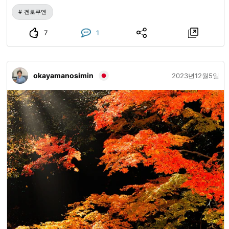
市) 미나구치초(水口町) 11-17 전화번호／0557-86-6232 (아
겐로쿠엔
타미시 평생학습과 문화교류실(평일만)) 오시는 길／ ■JR 아
타미역(熱海駅)에서 아이노하라(相の原) 방면행 버스 이용 약
7
1
10분 → 기노미야역(来宮駅) 앞에서 하차 → 도보 약 10분
■JR 아타미역(熱海駅)에서 택시 이용 약 10분 개관일시／
토・일요일만 개관 10:00～16:00 견학 무료 주차장／없음
okayamanosimin
2023년12월5일