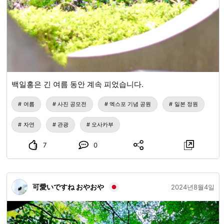
백일홍은 긴 여름 동안 계속 피었습니다.
여름
사진 공모전
엑스포 기념 공원
일본 정원
자연
관광
오사카부
7
0
可愛いですね おやおや
2024년8월4일