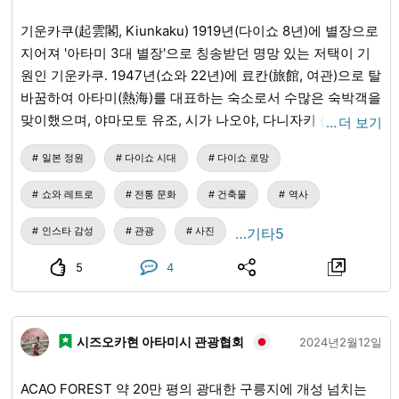
津八一, 슈추도인(秋艸道人))의 필체. 테라야마 타쿠보쿠(寺山
기운카쿠(起雲閣, Kiunkaku) 1919년(다이쇼 8년)에 별장으로
啄木)가 새김(다이쇼 12년) ＜본관(本館)(객실・서재)＞ 찻방,
지어져 '아타미 3대 별장'으로 칭송받던 명망 있는 저택이 기
부부의 거실, 본관 2층 서재는 창작, 글씨 쓰기 등 특별한 경우
원인 기운카쿠. 1947년(쇼와 22년)에 료칸(旅館, 여관)으로 탈
에 사용했습니다. ＜감나무＞ 쌍시샤의 이름이 유래된 늙은
바꿈하여 아타미(熱海)를 대표하는 숙소로서 수많은 숙박객을
감나무 중 한 그루는 쇼와 54년(1979) 태풍으로 쓰러졌습니
맞이했으며, 야마모토 유조, 시가 나오야, 다니자키 준이치로,
…
더 보기
다. 「겨울 정원에 야윈 인왕처럼 우뚝 솟아 있는 두 그루 감나
다자이 오사무, 후나하시 세이이치, 다케다 다이준 등 일본을
무 모습이 재미있네」 「감 두 개 저녁노을과 함께 문을 물들
일본 정원
다이쇼 시대
다이쇼 로망
대표하는 문호들에게도 사랑받았습니다. 현재는 아타미시(熱
이네」 ※남은 한 그루도 고사 상태가 되었기 때문에 헤이세이
海市)의 문화재로 일반에 공개되어 있습니다. 시가지라고는
쇼와 레트로
전통 문화
건축물
역사
11년(1999) 2월, 쇼요의 생가가 있는 기후현(岐阜県) 미노카모
생각할 수 없을 정도로 푸르른 정원. 일본 가옥의 아름다움을
시(美濃加茂市)에서 벌집 감(蜂屋柿)을 기증받아 심었습니다.
간직한 본관(화관)과 별채. 일본, 중국, 유럽 등의 장식과 양식
인스타 감성
관광
사진
…기타5
＜붓 무덤＞ 쇼와 12년(1937) 쇼요 3주기에 부인의 발의로 건
을 융합시킨 독특한 분위기를 가진 양관. 우아한 기품을 자아
립되었습니다. 돌은 자연석인 쓰쿠바 석(筑波石)입니다. 이 아
5
4
내는 이러한 시설은 역사적, 문화적 유산으로서 미래에 계승
래에는 쇼요가 사용하던 붓과 만년필이 화강암 함에 담겨 있
될 것입니다. 꼭 한번 방문해 보시기 바랍니다. 주소／〒413-
습니다. 비석의 글자는 아이즈 야이치(會津八一)가 썼습니다.
0022 시즈오카현(静岡県) 아타미시(熱海市) 쇼와초(昭和町)
＜후쿠노유(福之湯) 비석＞ 쇼와 7년(1932) 미나구치엔(水口
시즈오카현 아타미시 관광협회
4-2 전화번호／0557-86-3101 교통편／ ■JR 아타미역(熱海
2024년2월12일
園)에 건립되었으며, 헤이세이 19년(2007)에 쌍시샤로 이전
駅)에서 아이노하라 단지(相の原団地), 바이엔(梅園), 니시야
했습니다. 높이 207cm, 폭 122cm, 두께 22cm의 네부카와 석
마(西山), 하코네(箱根) 방면행(또는 시미즈초 순환) 버스로 약
ACAO FOREST 약 20만 평의 광대한 구릉지에 개성 넘치는