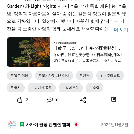
Garden) 와 Light Nights ⭐️ ⸝⋆ [겨울 야간 특별 개원] 💫 겨울
밤, 정적과 아름다움이 살아 숨 쉬는 일본식 정원이 일본의 빛
으로 감싸입니다. 일상에서 벗어나 따뜻한 빛에 감싸이는 시
간을 꼭 소중한 사람과 함께 보내세요 ✨☺♡⃛ 다이센 공원 일
…
더 보기
본식 정원(Daisen Park Japanese Garden) (@daisenteien)
🔶개최 기간 ・ 12월 20일(토) ~ 21일(일) ・ 24일(수) ~ 25일
www.daisenteien.jp
【終了しました】冬季夜間特別開園 和 Light Nights | 大仙公園日本庭園
(목) ・17:00~20:00 (최종 입장 19:30) 🔍자세한 내용은 '다이
冬の夜、静寂と美が息づく日本庭園が和の
센 공원 일본식 정원 겨울 야간 특별 개원'으로 검색! 🔗
光に包まれます。日常を忘れ、あたたかい
www.daisenteien.jp
...
www.daisenteien.jp
...
光に包まれるひとときを、ぜひ大切な人と
お過ごし下さい。当日は大阪・関西万博に
일본 정원
오사카부 사카이시
관광
버킷리스트
出展していた日本を含む18か国のパビリオ
ン等で展示・販売された作品も展示してい
행사
다이센 공원
라이트업
추억
ます。時 間：17:00～20:00(最終入園
19:30)参加料：200円(別途入園料が必要)
7
0
場 所：大仙公園日本庭園雨天決行/荒天中
止【夜間特別開園参加料について】※堺市
在住の65歳以上、高校生未満、障害者の方
は無料です。※年間入園券をお持ちの方
は、夜間特別開園参加料のみ必要です。※
사카이 관광 컨벤션 협회
2025년11월3일
夜間特別開園中、大仙公園第一・第二・第