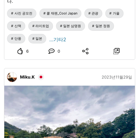
다.
사진 공모전
쿨 재팬_Cool Japan
관광
가을
산책
라이트업
일본 삼명원
일본 정원
단풍
일본
…기타2
6
0
Miku.K
2023년11월29일