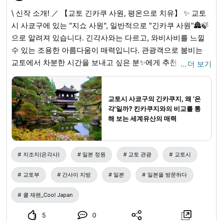
로서 2일 한정으로 특별 오픈. 암록색 소파와 조명이 연출하는
\ 신작 소개! ／ 【교토 긴카쿠 사원, 평온으로 치유】 ✨ 교토
고전적인 분위기를 느긋하게 즐겨 보세요. [암록색 BAR 1919]
시 사쿄구에 있는 "지쇼 사원", 일반적으로 "긴카쿠 사원"🏯🍃
일시/2025년 11/1(토), 2(일) 17:00, 19:00(각 90분 교체제) 요
으로 알려져 있습니다. 긴각사와는 다르고, 와비사비를 느낄
금/BAR 세트권 2500엔(세금 포함) ※라이트 업과 BAR 세트권
수 있는 조용한 아름다움이 매력입니다. 관광객으로 붐비는
(원 드링크+시즈오카 녹차(시즈오카현) 무료 드링크) ※완전
교토에서 차분한 시간을 보내고 싶은 분✨에게 추천 여행 기분
…
더 보기
사전 예약제(예약은 아래 링크에서 확인해 주세요)
을 느낄 수 있는 동영상 보기 ♪
kiunkaku.jp
...
※일본식 우산으로 인해 우천 시 라이트 업은 관
내 연출로 변경됩니다. 11/3(월, 공휴일)에는 야간 대절로 관내
교토시 사쿄구의 긴카쿠지, 왜 ‘은
와 라이트 업된 정원을 특별히 촬영할 수 있는 야간 촬영회도
각’일까? 킨카쿠지와의 비교를 통
개최됩니다. 당일은 아타미 해상 불꽃놀이 대회 개최일. 기운
해 보는 세계유산의 매력
카쿠 2층에서 불꽃 촬영 및 감상도 가능합니다. [야간 촬영회]
일시/2025년 11/3(월, 공휴일) 18:00~21:00(20:00 최종 접수)
요금/3000엔(입장료 포함) ※우천 시에는 정원은 통상 라이트
지조지(은각사)
일본 정원
교토 관광
교토시
업만 실시 문의/기운카쿠 0557-86-3101 각 이벤트 상세 내용
교토부
간사이 지방
일본
일본을 방문하다
은 아래 기운카쿠 공식 사이트에서 확인해 주세요.
kiunkaku.jp
/
쿨 재팬_Cool Japan
5
0