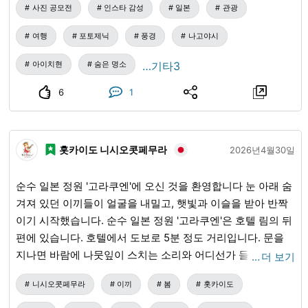
사진 공모전
인스타 감성
일본
관광
고요한 연못의 수면에 하얀 등불들이 떠오르는 광경은 숨이
멎을 만큼 아름답습니다. 처마버들과 소나무의 초록이 환상적
여행
포토제닉
풍경
나고야시
으로 조명을 받아 도심 속에서는 느낄 수 없는 비일상적인 분
위기가 감돌고 있습니다. 여름의 특별한 추억을 만들기 위해
아이치현
숨은 명소
…기타3
꼭 방문해 보세요. 아이치현 나고야시 히가시구 도쿠가와초
6
1
1001
홋카이도 니시오콧페무라
2026년4월30일
순수 일본 정원 '고라쿠엔'에 오신 것을 환영합니다 눈 아래 숨
겨져 있던 이끼들이 얼굴을 내밀고, 햇빛과 이슬을 받아 반짝
이기 시작했습니다. 순수 일본 정원 '고라쿠엔'은 호텔 림의 뒤
편에 있습니다. 호텔에서 도보로 5분 정도 거리입니다. 문을
지나면 바람에 나뭇잎이 스치는 소리와 어디선가 들려오는 새
…
더 보기
소리가 귀에 들립니다. 정원 안에는 크고 작은 연못이 있으며
니시오콧페무라
이끼
봄
홋카이도
그 주변을 걸으며 시간을 보낼 수도 있습니다. 정자에서 조용
한 시간을 즐기는 것도 좋습니다. 고라쿠엔의 개장은 5월 중순