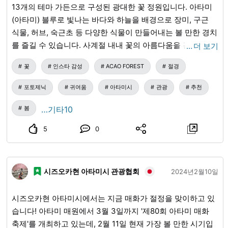
(根府川石)입니다. 쇼와 3년(1928) 온천 굴착에 성공했을 때
10분→기운카쿠(起雲閣) 앞에서 하차 ■JR 아타미역(熱海駅)
13개의 테마 가든으로 구성된 광대한 꽃 정원입니다. 아타미
쇼요는 이것을 후쿠노유(福之湯)라고 명명했지만, 쇼와 7년
에서 모미지가오카(紅葉ガ丘) 방면행 버스로 약 10분→덴진초
(아타미) 블루로 빛나는 바다와 하늘을 배경으로 장미, 구근
(1932) 그 유래를 기록한 비석을 건립할 때 미나구치엔(水口
(天神町)에서 하차→도보 약 2분 ■유~유~버스 이용→기운카
식물, 허브, 숙근초 등 다양한 식물이 만들어내는 볼 만한 경치
園) 주인 미즈타니 요시오(水谷良雄)의 의뢰로 제액(題額)・비
쿠 니시구치(起雲閣西口)에서 하차 후 도보 약 2분 영업시간
를 즐길 수 있습니다. 사계절 내내 꽃의 아름다움을 감상할 수
…
더 보기
문을 썼습니다. 「이 근처 옛날에는 보이는 곳마다 밭이었고,
／9:00~17:00 (입관은 16:30까지) 휴업일／매주 수요일(공휴
있는 것은 물론, 구마 겐고(隈研吾) 씨가 설계한 카페 'COEDA
억새가 무성한 변두리였는데, 마을의 큰 집 주인이었던 미즈
꽃
인스타 감성
ACAO FOREST
절경
일인 경우 개관), 연말(12/26~30) 요금／어른 610엔(단체인
HOUSE', 소가아사마 신사(曽我浅間神社), 허브와 아로마 수
타니 씨가 옮겨가는 때에 맞춰 다이쇼 11년(大正十一年)에 먼
경우 460엔), 중고생 360엔(단체인 경우 240엔), 초등학생 이
제 체험 시설, 식사와 쇼핑을 즐길 수 있는 상업 시설 'ACAO
포토제닉
귀여움
아타미시
관광
추천
저 그 일부를 유원지로 만들고, 이어 여관을 경영하여 쇼와 2
하 무료 주차장／일반 차량 37대분(무료) ※9m 이하의 중형
ROSE SQUARE'(아카오 로즈 스퀘어) 등도 있습니다. 주소/〒
년(昭和二年) 가을에 다시 굴착에 착수하여 다음 해 7월에 이
버스 가능, 대형 버스는 불가.
413-0101 시즈오카현(시즈오카현) 아타미시(아타미시) 가미
봄
…기타10
르러 계획대로 준공했으므로, 탕에 이름을 명명함과 함께 그
타가(上多賀) 1027-8 오시는 길/JR 아타미(아타미)역에서 아
유래를 기록하고자 나에게 의뢰하셨네. 무릇 하츠카와(初川)
5
0
지로(網代) 방면행 버스로 약 20분 → '아카오 포레스트' 하차
이서의 땅은 샘맥이 드물다고만 믿어지고, 설령 시험 삼아 굴
영업시간/통상기 9:00~17:00 (최종 입장 16:00) 휴업일/없음
착하더라도 항상 실패로 돌아가는 것을 예로 삼았는데, 홀로
※악천후 시 임시 휴업 가능성 있음 요금/어른 4000엔, 어린이
당원(当園)의 주인이 누구보다 먼저 이 공을 완수하신 것은 어
시즈오카현 아타미시 관광협회
1000엔, 반려동물 1000엔 주차장/유료 P100대 ※영업시간, 휴
2024년2월10일
찌 불가사의한 천복(天福)이 아니겠는가. 아아, 그 천복이여,
업일, 요금 등 변경이 있을 수 있으므로, 공식 사이트에서 사전
이 정원의 번영을 위해 더욱 솟아나기를 바라노니, 바로 이 탕
에 확인해 주십시오.
시즈오카현 아타미시에서는 지금 매화가 절정을 맞이하고 있
정(湯井)과 같을지어다.」라는 축원을 그대로 탕 이름으로 삼
습니다! 아타미 매원에서 3월 3일까지 '제80회 아타미 매화
았네. 쇼와 7년(昭和七年) 8월 길일 이웃집 감나무 아래에서
축제'를 개최하고 있는데, 2월 11일 현재 가장 볼 만한 시기입