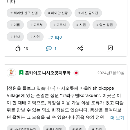
니다.
헤이안 신구 신엔
헤이안 신궁
사진 공모전
여름
교토부
교토시
사원
일본 정원
신사
자연
…기타2
13
1
홋카이도 니시오콧페무라
2024년7월20일
[정원을 돌보고 있습니다] 니시오콧페 마을Nishiokoppe
Village에 있는 순일본 정원 "고라쿠엔Korakuen". 이곳은 이
끼 낀 재배 지역으로, 화장실 이용 가능 야생 조류가 있고 다람
쥐를 만날 수 있는 명소 화장실도 있습니다. 동산을 들여다보
면 올해는 그 모습을 볼 수 있습니다 꿈읍 숲의 정원 미스터는
…
더 보기
낙엽을 줍는 등 정비 활동을 하고 있었습니다. 원래 임업 회사
니시오콧페무라
홋카이도
관광
자연