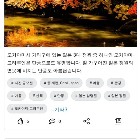
오카야마시 기타구에 있는 일본 3대 정원 중 하나인 오카야마
고라쿠엔은 단풍으로도 유명합니다. 잘 가꾸어진 일본 정원의
연못에 비치는 단풍도 아름답습니다.
사진 공모전
쿨 재팬_Cool Japan
여행
관광
가을
산책
단풍
일본 삼명원
일본 정원
오카야마 고라쿠엔
…기타3
5
0