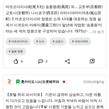
문했습니다. 창밖으로 보이는 정원 풍경을 감상하며, 쌉싸름
마츠오다이샤(松尾大社) 송풍원(松風苑) 외… 교토부(京都府)
하면서도 달콤한 말차와 섬세하고 달콤한 화과자를 맛보는 동
교토시(京都市) 니시쿄구(西京区) 아라시야마미야초(嵐山宮
안 시간마저 느려지는 듯했습니다. 서두를 필요 없는 일정 속
町) 3 마츠오다이샤의 정원은 쇼와 시대를 대표하는 정원 설
에 새소리, 산들바람, 그리고 연못 물소리만이 함께하며, 사람
계가 시게모리 미레이(重森三玲)가 말년에 작업한 '송풍원'이
들은 완전히 고요한 분위기에 흠뻑 빠져들었습니다. 릿스린
라는 세 개의 정원으로 구성되어 있습니다. 1975년에 완성된
…
더 보기
공원의 매력은 단순히 정성껏 가꾼 경관뿐만 아니라, 심신을
비교적 새로운 정원으로, 전통적인 가레산스이(枯山水)에 현
편안하게 하고 계절의 흐름을 조용히 느낄 수 있게 해주는 여
마츠오다이샤
신사
교토시
아라시야마
대적인 감각을 접목한 것이 특징입니다. 곡수의 정원(曲水の
유로운 분위기에도 있습니다. 掬月亭(국월정)에서 차를 마시
庭) 헤이안 시대의 왕조 문화, 세례천의 흐름과 돌로 우아한 세
며 경치를 감상했던 시간이 지금도 깊은 여운으로 남아 있습
일본 정원
계를 표현 상고의 정원(上古の庭) 신화적이고 태고의 세계, 커
니다.
다란 돌담과 소박한 경관 봉래의 정원(蓬莱の庭) 불로장수의
4
0
이상향, 거북섬·학섬과 같은 상징적인 돌 배치
홋카이도 니시오콧페무라
2026년6월5일
【호텔 뒤의 피서지로】 기온이 급격히 상승하고, 더운 여름
이 다가오고 있음을 느낍니다. 아침과 저녁의 바람이 아직 시
원한 것이 고맙습니다🎐🍃 시원한 기분을 느끼고 싶으신 분께