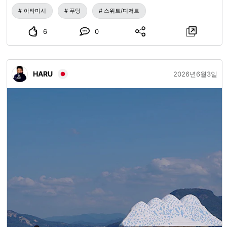
9:30~16:30까지 (당일 캠프 이용 시) 【예약】전화 또는 공식
까지 다양한 맛의 푸딩이 정갈하게 진열되어 있어, 그냥 지나
아타미시
푸딩
스위트/디저트
웹사이트에서 예약 가능 【정기 휴일】겨울철 휴업 【주차
치기 어렵습니다. 이번에는 가장 클래식한 오리지널 맛 푸딩
장】있음 (무료) #체험 #액티비티 #고원 #나가노시 #나가노
을 선택했습니다. 병뚜껑을 열고 동봉된 캐러멜 소스를 뿌리
6
0
관광
자, 진한 계란 향이 즉시 코끝을 자극합니다. 입에 넣는 순간,
부드럽고 매끄러운 식감과 함께 향수를 불러일으키는 쇼와 시
대 스타일의 소박한 맛이 느껴집니다. 캐러멜 소스는 적절한
HARU
2026년6월3일
쌉싸름함과 달콤함을 더해 전체적인 풍미를 더욱 풍부하게 만
듭니다. 단순해 보이지만, 가게가 재료와 제조 공정에 얼마나
신경 썼는지 느낄 수 있습니다. 가게 밖 좌석에 앉아 푸딩을 맛
보며 바닷바람을 느끼고 아타미의 여유로운 휴가 분위기를 만
끽하는 것은 매우 즐거운 경험입니다. 귀여운 하마 로고와 복
고풍 포장도 사진을 찍어 기념하기에 아주 좋아, 아타미를 대
표하는 기념품 중 하나가 된 이유를 알 수 있습니다. 아타미를
방문할 기회가 있다면, 발걸음을 늦추고 아타미 푸딩 한 병을
맛보며 이 온천 마을만의 달콤한 매력을 느껴보세요.