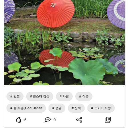
일본
인스타 감성
사진
여름
쿨 재팬_Cool Japan
공원
산책
도카이 지방
6
0