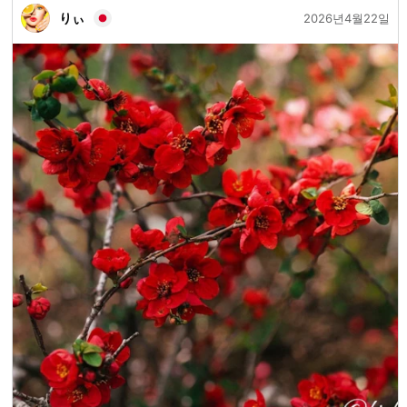
りぃ
2026년4월22일