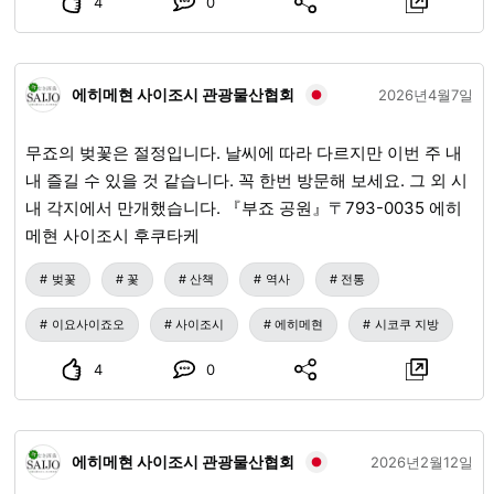
4
0
원: 각 회 선착순 8명(최소 진행 인원 4명) 신청 마감: 각 행사
일 10일 전까지 각종 신청처 및 문의 (사) 사이조시 관광 물산
협회 에히메현 지사 등록 여행업 제3-201 전화번호: 0897-
56-2605 팩스: 0897-47-3733 #투어 #자연 #이시즈치 #식
에히메현 사이조시 관광물산협회
2026년4월7일
물 #산책 #아고산 #산자락 #절경 #가이드 #에센셜 오일 #증
류수 #에센셜 오일 #플로랄 워터 #크로모지
무죠의 벚꽃은 절정입니다. 날씨에 따라 다르지만 이번 주 내
내 즐길 수 있을 것 같습니다. 꼭 한번 방문해 보세요. 그 외 시
내 각지에서 만개했습니다. 『부죠 공원』〒793-0035 에히
메현 사이조시 후쿠타케
벚꽃
꽃
산책
역사
전통
이요사이죠오
사이조시
에히메현
시코쿠 지방
4
0
에히메현 사이조시 관광물산협회
2026년2월12일