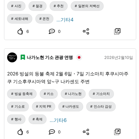
사진
절경
추천
일본의 저백선
세토내해
온천
…기타4
6
0
나가노현 기소 관광 연맹
2026년2월10일
2026 빙설의 등불 축제 2월 6일・7일 기소마치 후쿠시마주
쿠 기소후쿠시마역 앞~구 나카센도 주변
빙설 등축제
키소
나가노현
기소마치
기소로
지역 PR
나카센도
인스타 감성
행사
축제
…기타6
6
0