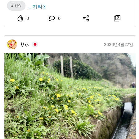
신슈
…기타3
6
0
りぃ
2026년4월27일