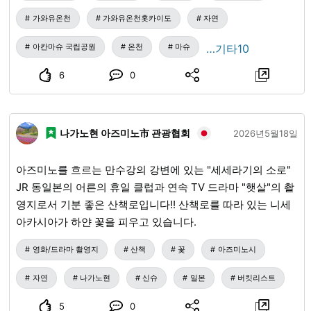
가와유온천
가와유온천홋카이도
자연
아칸마슈 국립공원
온천
마슈
…기타10
6
0
나가노현 아즈미노市 관광협회
2026년5월18일
아즈미노를 흐르는 만수강의 강변에 있는 "세세라기의 소로"
JR 동일본의 어른의 휴일 클럽과 연속 TV 드라마 "햇살"의 촬
영지로서 기분 좋은 산책로입니다!! 산책로를 따라 있는 니세
아카시아가 하얀 꽃을 피우고 있습니다.
영화/드라마 촬영지
산책
꽃
아즈미노시
자연
나가노현
신슈
일본
버킷리스트
5
0