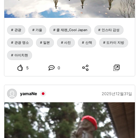
관광
가을
쿨 재팬_Cool Japan
인스타 감성
관광 명소
일본
사진
산책
도카이 지방
아이치현
5
0
yamaNe
2025년12월31일