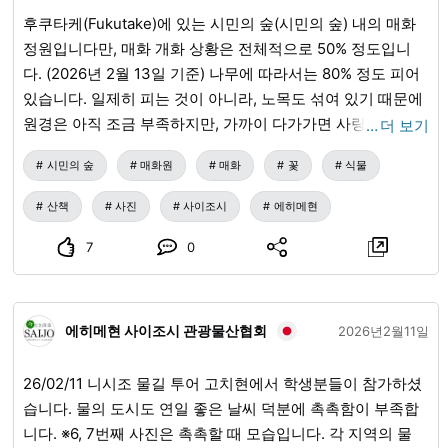
후쿠타케(Fukutake)에 있는 시민의 숲(시민의 숲) 내의 매화
정원입니다만, 매화 개화 상황은 전체적으로 50% 정도입니
다. (2026년 2월 13일 기준) 나무에 따라서는 80% 정도 피어
있습니다. 일제히 피는 것이 아니라, 노목도 섞여 있기 때문에
원경은 아직 조금 부족하지만, 가까이 다가가면 사랑스러운
…
더 보기
꽃을 즐길 수 있습니다. 날씨가 좋은 날에 방문해 보세요. 장
시민의 숲
매화원
매화
꽃
식물
소:〒793-0036 에히메현(에히메현) 사이조시(사이조시) 후
쿠타케 오츠(후쿠타케 오츠) 50-9 후쿠타케(Fukutake) 시민
산책
사진
사이조시
에히메현
의 숲(Citizens’ Forest)에 위치한 매화 숲은 현재 전체적으로
약 50% 정도 개화했습니다(2026년 2월 13일 기준). 일부 나
7
0
무는 약 80% 정도 개화했습니다. 나무들이 한꺼번에 피지 않
고 오래된 나무들도 섞여 있기 때문에 멀리서 보는 경치는 아
직 절정은 아닙니다. 그러나 더 가까이 걸어가면 매력적인 꽃
에히메현 사이조시 관광물산협회
2026년2월11일
을 가까이에서 즐길 수 있습니다. 화창한 날에 방문하는 것을
추천합니다. 위치: 50-9 Fukutake Otsu, Saijo City, Ehime
26/02/11 니시조 물길 투어 고치현에서 학생분들이 참가하셨
793-0036, Japan
습니다. 물의 도시도 연일 좋은 날씨 덕분에 촉촉함이 부족합
니다. ※6, 7번째 사진은 촉촉할 때 모습입니다. 각 지역의 물