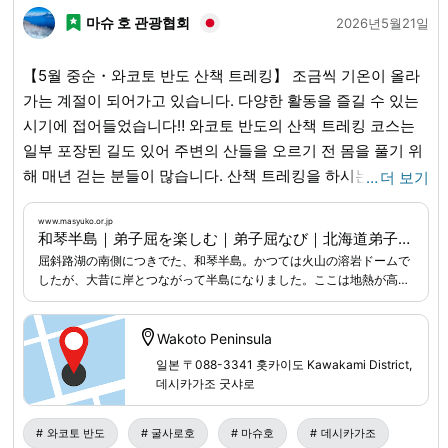
마슈 호 관광협회
2026년5월21일
【5월 중순・와코토 반도 산책 트레킹】 조금씩 기온이 올라
가는 계절이 되어가고 있습니다. 다양한 활동을 즐길 수 있는
시기에 접어들었습니다‼︎ 와코토 반도의 산책 트레킹 코스는
일부 포장된 길도 있어 주변의 산들을 오르기 전 몸을 풀기 위
해 매년 걷는 분들이 많습니다. 산책 트레킹을 하시는 분들은
…
더 보기
이 시기만의 동식물과의 만남을 즐기시기 바랍니다. 물론 곰
방울도 잊지 마세요🐻 ※사전에 정보를 잘 확인한 후 안전하게
www.masyuko.or.jp
和琴半島｜弟子屈を楽しむ｜弟子屈なび｜北海道弟子屈町
활동하시기 바랍니다.
www.masyuko.or.jp
...
屈斜路湖の南側につきでた、和琴半島。かつては火山の溶岩ドームで
したが、大昔に岸とつながって半島になりました。ここは地熱が高
く、冬でも凍結しない場所のある不思議スポット。 半島全体は原生的
な森に覆われ、北海道らしい豊かさに出合える場所でもあります。 半
島の入り口には「和琴フィールドハウス」があり、周辺の自然や地形
Wakoto Peninsula
などについて分かりやすく展示しています。まずはこちらに立ち寄っ
일본 〒088-3341 홋카이도 Kawakami District,
て情報収集するのもよし。 半島にはいたるところから温泉が湧き出て
데시카가조 굿샤로
いるほか、釣りやカヌー、水遊びなど楽しみ方はさまざま。駐車場脇
の土産店では名物の「いも団子」も購入できます。ゆっくりと時間を
とって遊びたいスポットです。
와코토 반도
굴사로호
마슈호
데시카가조