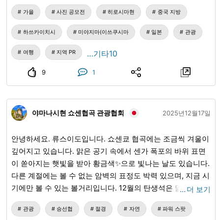
가을
사진 공모전
히로시마현
중국 지방
하쓰카이치시
미야지마(이쓰쿠시마
일본
관광
여행
지역 PR
…기타10
9
1
야마나시현 쇼센협곡 관광협회
2025년12월17일
안녕하세요. 류스이도입니다. 쇼센쿄 협곡에는 조금씩 겨울이
깊어지고 있습니다. 맑은 공기 속에서 센가 폭포의 바위 표면
이 쏟아지는 햇빛을 받아 황금색✨으로 빛나는 날도 있습니다.
다른 계절에는 볼 수 없는 암벽의 표정도 박력 있으며, 지금 시
기에만 볼 수 있는 볼거리입니다. 12월의 탄생석은 맑게 갠 겨
…
더 보기
울 하늘🌌을 연상시키는 4가지 컬러 스톤💎 【탄자나이트】
관광
승선협
절경
자연
파워 스팟
티파니(Tiffany) 사가 명명한 아름다운 청자색 보석입니다. 신