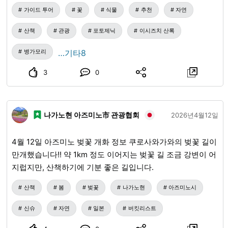
니다. ・절경 포인트에서는 기념 촬영도 가능합니다. ・포장
가이드 투어
꽃
식물
추천
자연
도로를 느긋하게 걸으며 산의 공기를 간편하게 만끽합니다.
일시: 5월 7일(목) 봄철 만원 감사 8월 19일(수), 20일(목) 여름
산책
관광
포토제닉
이시즈치 산록
철 10월 7일(수), 8일(목), 21일(수) 가을철 투어 비용: 8,900엔
행사 당일 현금만 지불 가능합니다. (포함: 버스 운행 비용, 가
병가모리
…기타8
이드 요금, 상해 보험, 점심) 각 일 9시 00분~16시 00분
3
0
(※8:35 집합 및 접수 이요사이죠오역 옆 사이조시 관광 교류
센터 출발) 모집 정원: 각 회 선착순 20명(최소 진행 인원 15
명) 신청 마감: 각 행사일 14일 전까지 【※남은 수량이 몇 개
나가노현 아즈미노市 관광협회
있습니다】 『숲의 향기에 감싸이는 크로모지 체험』 이미지
2026년4월12일
9~11장 ・크로모지 에센셜 오일과 증류수 추출 작업의 일부
와 실크 스카프 염색 체험을 즐깁니다. ・가지와 잎 1kg에서
4월 12일 아즈미노 벚꽃 개화 정보 쿠로사와가와의 벚꽃 길이
겨우 1.5ml의 추출량인 고급 일본 에센셜 오일, 증류수, 실크
만개했습니다!! 약 1km 정도 이어지는 벚꽃 길 조금 강변이 어
스카프는 기념품으로 드립니다. ・숲의 고귀한 향기에 감싸여
지럽지만, 산책하기에 기분 좋은 길입니다.
산자락에서 휴식을 취합니다. 일시: 5월 18일(월), 6월 15일
산책
봄
벚꽃
나가노현
아즈미노시
(월) 투어 비용: 6,000엔 행사 당일 현금만 지불 가능합니다.
(포함: 강사료, 점심) 10시 00분~13시 30분 (※9:50 집합 및 접
신슈
자연
일본
버킷리스트
수 이시즈치 자연과 생활 연구실(구 오보키 진료소)) 모집 정