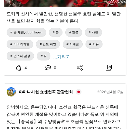
도키와 신사에서 발견한, 선명한 선물🌹 흐린 날에도 이 빨간
색을 보면 왠지 힘을 얻는 기분이 든다.
쿨 재팬_Cool Japan
봄
일본
사진
이바라키현
간토 지방
사계절
치유
인스타 감성
꽃
…기타7
4
0
야마나시현 쇼센협곡 관광협회
2026년4월17일
안녕하세요, 용수당입니다. 쇼센쿄 협곡은 부드러운 신록에
감싸여 편안한 계절을 맞이하고 있습니다🌿 폭포 위 지역에
있는 【승옥당】의 수양벚꽃🌸도 조금씩 잎꽃으로 변해가고
있지만, 열심히 여러분을 맞이해주고 있습니다😊바위에 기대