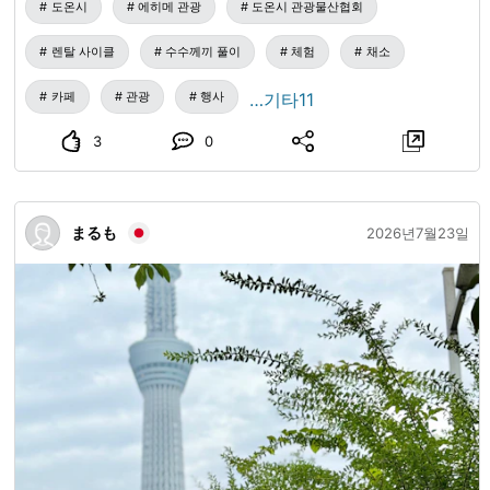
도온시
에히메 관광
도온시 관광물산협회
뉴를 이트인 코너에서 제공하고 있습니다. 또한, 관광 정보 및
특산품 소개・안내 등 정보 발신, 팜플렛 비치도 하고 있습니
렌탈 사이클
수수께끼 풀이
체험
채소
다. 관광객의 정보 수집에 필요한 Wifi 시설도 완비하고 있습
니다. 주변을 약 2km 정도 산책하며 수수께끼를 푸는 「도온
카페
관광
행사
…기타11
수수께끼 산책」도 판매 중입니다. 【고향 체험동】 렌탈 자
3
0
전거는 1시간 이용부터 가능합니다. 주변의 언덕길도 안심하
고 주행할 수 있는 전동 자전거를 메인으로 준비하고 있습니
다. ※헬멧 무료 대여 ●전동 자전거 (로드 타입) 3대 400엔/1
まるも
시간 ●전동 자전거 (일반 바구니형) 5대 400엔/1시간 ●크로
2026년7월23일
스바이크 2대 250엔/1시간 ●어린이용 자전거 5대 200엔/1시
간 또한, 시산품・시내 사업소의 특색을 살린 요리 교실・체
험 교실 등의 이벤트를 개최하고 있습니다. 【주소】 에히메
현 도온시 기타카타코우 2098번지 TEL:089-993-8054
FAX:089-968-2166 【영업 시간】 농산물 직판장: 8:30～
16:30 정기 휴일: 매월 넷째 수요일, 1월 1일～5일, 12월 31일
관광물산 안내소: 9:00～17:00 정기 휴일: 매주 화요일, 매월
넷째 수요일, 1월 1일～3일, 12월 29일～31일 【액세스】 이
요테츠 버스 「사쿠라노유」 버스 정류장에서 바로 (마쓰야마