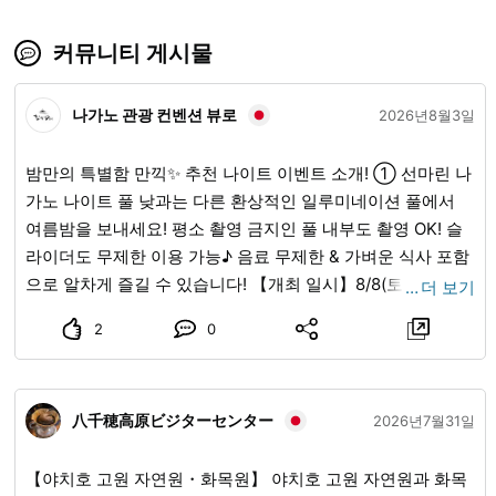
커뮤니티 게시물
나가노 관광 컨벤션 뷰로
2026년8월3일
밤만의 특별함 만끽✨ 추천 나이트 이벤트 소개! ① 선마린 나
가노 나이트 풀 낮과는 다른 환상적인 일루미네이션 풀에서
여름밤을 보내세요! 평소 촬영 금지인 풀 내부도 촬영 OK! 슬
라이더도 무제한 이용 가능♪ 음료 무제한 & 가벼운 식사 포함
으로 알차게 즐길 수 있습니다! 【개최 일시】8/8(토),
…
더 보기
8/22(토), 9/5(토) 각일 21:30~23:30 【요금】 사전권
2
0
￥3,500, 당일권 ￥4,000 ※음료 무제한 & 가벼운 식사 포함
※20세 미만은 입장 불가 ※자세한 내용은 공식 홈페이지 또는
공식 계정을 확인해 주세요. ② 시로야마 동물원 저녁 선선한
八千穂高原ビジターセンター
밤 ZOO 작년에 이어 올해도 나이트 ZOO를 개최합니다! 대인
2026년7월31일
기 '밤의 모루모루 라인', '야행성 동물 가이드', '캘리포니아 물
개 먹이 주기 타임' 등의 이벤트와, 링던지기·사격 등 즐거운
【야치호 고원 자연원・화목원】 야치호 고원 자연원과 화목