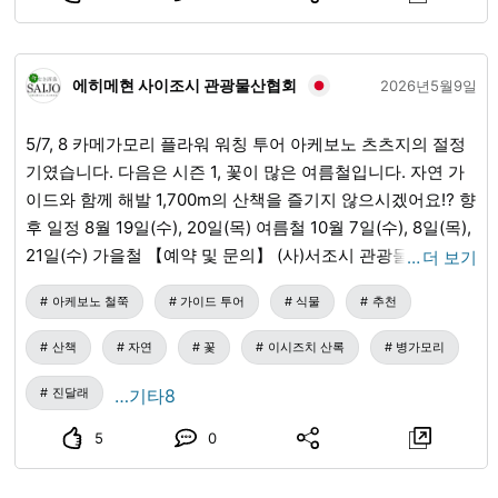
에히메현 사이조시 관광물산협회
2026년5월9일
5/7, 8 카메가모리 플라워 워칭 투어 아케보노 츠츠지의 절정
기였습니다. 다음은 시즌 1, 꽃이 많은 여름철입니다. 자연 가
이드와 함께 해발 1,700m의 산책을 즐기지 않으시겠어요⁉ 향
후 일정 8월 19일(수), 20일(목) 여름철 10월 7일(수), 8일(목),
21일(수) 가을철 【예약 및 문의】 (사)서조시 관광물산협회
…
더 보기
에히메현 등록 여행업 제3-201 TEL:0897-56-2605
아케보노 철쭉
가이드 투어
식물
추천
산책
자연
꽃
이시즈치 산록
병가모리
진달래
…기타8
5
0