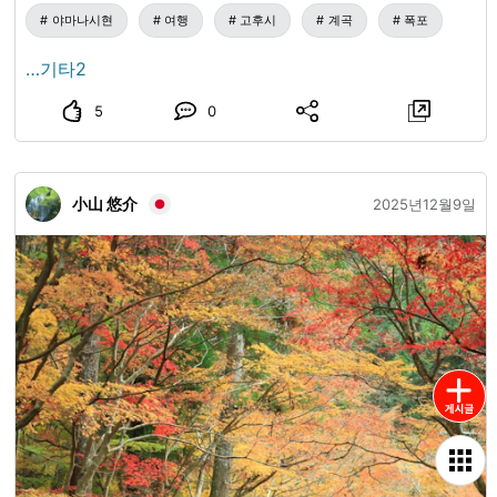
비로운 다색성이 최대 매력으로, 지성과 의식을 높여 성공으
야마나시현
여행
고후시
계곡
폭포
로 이끄는 돌이라고 합니다. 【라피스라줄리】 세계에서 가장
오래된 파워스톤이라고도 하며, 행운과 성공을 가져다주는
…기타2
돌. 회화🖼️의 안료로도 사용되어 '페르메이르 블루'로 알려져
5
0
있습니다. 【터키석】 하늘과 바다를 연상시키는 선명한 터키
석 블루가 특징. 산지에 따라 다른 색조와 자연이 만들어내는
독특한 무늬도 매력입니다. 【지르콘】 다이아몬드에 필적할
小山 悠介
정도의 강한 광채와 무지개색 파이어가 아름다운 보석. '평화
2025년12월9일
의 돌'이라고도 불리며, 마음을 치유하고 잠재 능력을 이끌어
낸다고 합니다. 그 밖에도 다양한 천연석과 액세서리를 갖추
고 있습니다. 돌과 폭포 물소리가 어우러진 치유의 공간으로
꼭 들러 주세요. 폭포 위쪽 지역에는 일상을 잊고 즐길 수 있는
곳도 많이 있습니다. 꼭 한번 방문해 보세요! 여러분의 멋진 미
소✨로 만날 수 있는 날을 진심으로 기대하고 있겠습니다😊