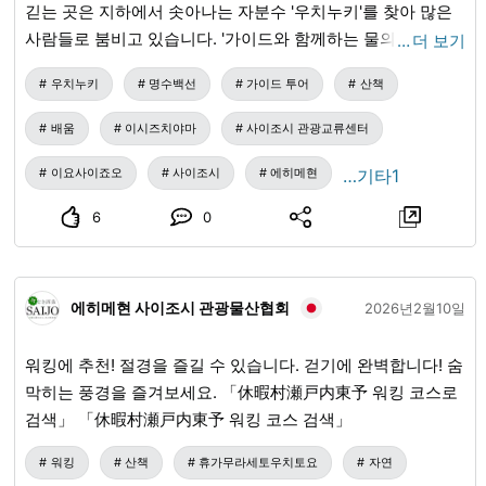
긷는 곳은 지하에서 솟아나는 자분수 '우치누키'를 찾아 많은
사람들로 붐비고 있습니다. '가이드와 함께하는 물의 도시 니
…
더 보기
시조 물길 투어'는 '이마도키 니시조'에서 검색하세요.
우치누키
명수백선
가이드 투어
산책
배움
이시즈치야마
사이조시 관광교류센터
이요사이죠오
사이조시
에히메현
…기타1
6
0
에히메현 사이조시 관광물산협회
2026년2월10일
워킹에 추천! 절경을 즐길 수 있습니다. 걷기에 완벽합니다! 숨
막히는 풍경을 즐겨보세요. 「休暇村瀬戸内東予 워킹 코스로
검색」 「休暇村瀬戸内東予 워킹 코스 검색」
워킹
산책
휴가무라세토우치토요
자연