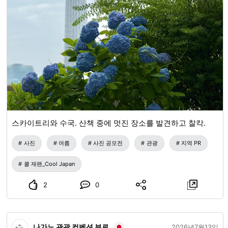
역에서 사쿠라노유행 승차 약 50분) 가와우치 IC에서 차로 약
5분
스카이트리와 수국. 산책 중에 멋진 장소를 발견하고 찰칵.
사진
여름
사진 공모전
관광
지역 PR
쿨 재팬_Cool Japan
2
0
나가노 관광 컨벤션 뷰로
2026년7월13일