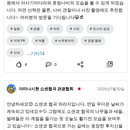
축제 부스가 열립니다! 낮과는 다른 밤만의 시로야마 동물원
원에서 아사기마다라와 호랑나비의 모습을 볼 수 있게 되었습
을 즐겨주세요! 【개최일】 8/22(토), 9/19(토), 10/31(토)
니다. 자연 산책은 물론, 나비 관찰이나 사진 촬영에도 추천합
【개원 시간】9:00~20:30 【요금】무료 ※일부 유료 이벤트
니다✨ 여러분의 방문을 기다립니다😸👒
가 있습니다. ※자세한 내용은 공식 홈페이지 또는 공식 계정을
일본
관광
자연
사진
인스타 감성
확인해 주세요. ③ 서머 나이트 ZOO in 차우스야마 차우스야
마 동물원이 20:30까지 야간 개원합니다. 밤의 동물들의 특별
지역 PR
여름
사쿠호마치
관광 협회
전시, '아르마딜로의 밤 산책', '흰올빼미와 대근접' 등 밤에만
즐길 수 있는 이벤트도 가득! 차우스야마는 야경도 아름다운
신슈
…기타14
스팟이므로, 멋진 야경과 함께 동물원을 즐길 수 있는 기회입
4
0
니다! 【개최 기간】8/11（화·공휴일）~8/15일（토） 【개원
시간】9:30~20:30（입장은 20:00까지） 【요금】어른 600
엔, 초중학생 100엔 ※미취학 아동 무료 ※자세한 내용은 공식
야마나시현 쇼센협곡 관광협회
2026년7월30일
홈페이지 또는 공식 계정을 확인해 주세요. 나이트 풀 차우스
야마 동물원 시로야마 동물원 나가노시 나가노 관광
안녕하세요😊 쇼센쿄 협곡 와라지입니다. 연일 무더운 날씨가
계속되고 있네요🌞💦 그럼에도 쇼센쿄 협곡의 나무들과 새들,
벌레들은 이 계절을 즐기는 듯 오늘도 활기찬 모습을 보여주
고 있습니다✨ 쇼센쿄 협곡으로 가는 길에는 웅장한 후지산을