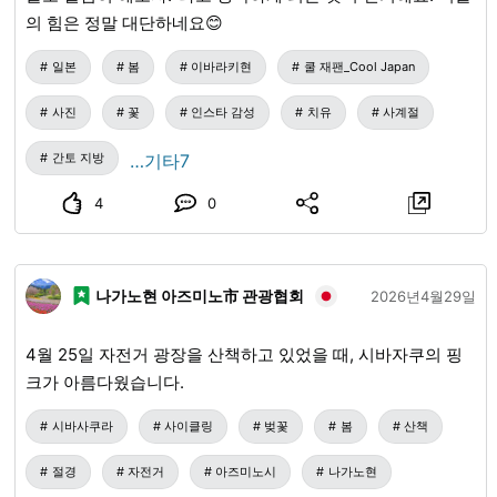
의 힘은 정말 대단하네요😊
일본
봄
이바라키현
쿨 재팬_Cool Japan
사진
꽃
인스타 감성
치유
사계절
간토 지방
…기타7
4
0
나가노현 아즈미노市 관광협회
2026년4월29일
4월 25일 자전거 광장을 산책하고 있었을 때, 시바자쿠의 핑
크가 아름다웠습니다.
시바사쿠라
사이클링
벚꽃
봄
산책
절경
자전거
아즈미노시
나가노현