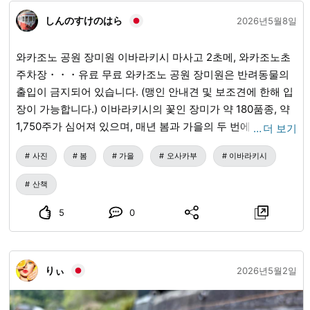
しんのすけのはら
2026년5월8일
와카조노 공원 장미원 이바라키시 마사고 2초메, 와카조노초
주차장・・・유료 무료 와카조노 공원 장미원은 반려동물의
출입이 금지되어 있습니다. (맹인 안내견 및 보조견에 한해 입
장이 가능합니다.) 이바라키시의 꽃인 장미가 약 180품종, 약
1,750주가 심어져 있으며, 매년 봄과 가을의 두 번에 걸쳐 아
…
더 보기
름다운 꽃을 피웁니다. 5월 초순부터 6월 초순, 10월 하순부터
사진
봄
가을
오사카부
이바라키시
11월 중순까지 연 2회 절정에 이릅니다. 원내의 전망대에서 장
미가 가득한 경치를 즐길 수 있으며, 시민들의 휴식 공간이 되
산책
고 있습니다. ・휴원일 매주 화요일 (해당일이 공휴일인 경우
는 제외) 생각보다 넓고 장미 종류가 많습니다. 무료이므로 가
5
0
벼운 외출이나 산책에 좋다고 생각합니다.
りぃ
2026년5월2일