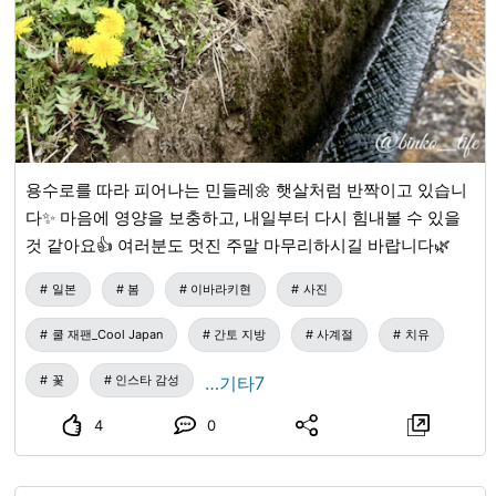
용수로를 따라 피어나는 민들레🌼 햇살처럼 반짝이고 있습니
다✨️ 마음에 영양을 보충하고, 내일부터 다시 힘내볼 수 있을
것 같아요👍 여러분도 멋진 주말 마무리하시길 바랍니다🌿
일본
봄
이바라키현
사진
쿨 재팬_Cool Japan
간토 지방
사계절
치유
꽃
인스타 감성
…기타7
4
0