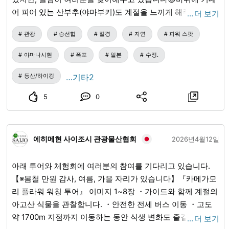
어 피어 있는 산부추(야마부키)도 계절을 느끼게 해주네요❗️ 쇼
…
더 보기
센쿄 협곡은 4월의 탄생석인 【수정】의 발상지로도 유명합
관광
승선협
절경
자연
파워 스팟
니다. 액세서리부터 인테리어까지 모두 활용할 수 있으며, 개
운, 정화, 마귀 쫓기 등 소유자를 가리지 않고 '만능의 돌'이라
야마나시현
폭포
일본
수정.
고도 불리고 있습니다✨ 폭포 위 지역에서는 여덟 개의 구슬을
던지는 소원을 비는 팔옥지 등, 일상을 잊고 즐길 수 있는 장소
등산/하이킹
…기타2
가 많이 있으니 쇼센쿄에 발걸음을 옮겨보세요‼ 여러분의 멋
5
0
진 미소를 만날 날을 스태프 모두 기대하고 있습니다😊
에히메현 사이조시 관광물산협회
2026년4월12일
아래 투어와 체험회에 여러분의 참여를 기다리고 있습니다.
【※봄철 만원 감사, 여름, 가을 자리가 있습니다】『카메가모
리 플라워 워칭 투어』 이미지 1~8장 ・가이드와 함께 계절의
아고산 식물을 관찰합니다. ・안전한 전세 버스 이동 ・고도
약 1700m 지점까지 이동하는 동안 식생 변화도 즐길 수 있습
…
더 보기