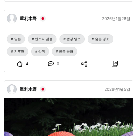
重利木野
2026년1월28일
일본
인스타 감성
관광 명소
숨은 명소
기후현
산책
전통 문화
4
0
重利木野
2026년1월5일