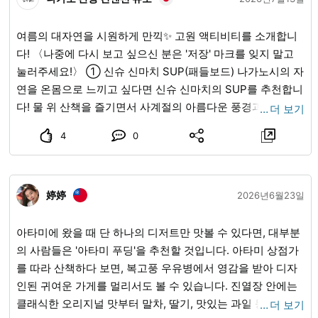
여름의 대자연을 시원하게 만끽✨ 고원 액티비티를 소개합니
다! 〈나중에 다시 보고 싶으신 분은 '저장' 마크를 잊지 말고
눌러주세요!〉 ① 신슈 신마치 SUP(패들보드) 나가노시의 자
연을 온몸으로 느끼고 싶다면 신슈 신마치의 SUP를 추천합니
다! 물 위 산책을 즐기면서 사계절의 아름다운 풍경과 상쾌함
…
더 보기
을 맛볼 수 있습니다. 가이드가 동행하므로 처음 이용하는 분
4
0
도 안심할 수 있습니다! ② 포레스트 어드벤처 나가노 나가노
의 하늘로 날아오르세요! 호수 위 150m 대활강! 나가노시의
상쾌한 바람과 대자연을 만끽하세요✨ 인스트럭터의 세심한
婷婷
지원으로 누구나 안심하고 즐길 수 있습니다! ③ 토가쿠시 캠
2026년6월23일
프장 토가쿠시 목장에 인접한 자작나무 숲으로 둘러싸인 상쾌
한 캠프장입니다. 대자연 속에서 임간 학교나 가족 캠프 등에
아타미에 왔을 때 단 하나의 디저트만 맛볼 수 있다면, 대부분
최적입니다. 오토캠프 사이트는 350개 이상(프리 사이트)으
의 사람들은 '아타미 푸딩'을 추천할 것입니다. 아타미 상점가
로 일본 최대 규모입니다! 취사장, 야외 화로, 온수 샤워, 수세
를 따라 산책하다 보면, 복고풍 우유병에서 영감을 받아 디자
식 화장실, 매점 완비. 캠프장 내를 흐르는 강에서 물놀이도 즐
인된 귀여운 가게를 멀리서도 볼 수 있습니다. 진열장 안에는
길 수 있습니다. 【영업 시간】2026년 4/25~11/4※예정
클래식한 오리지널 맛부터 말차, 딸기, 맛있는 과일 등 한정판
…
더 보기