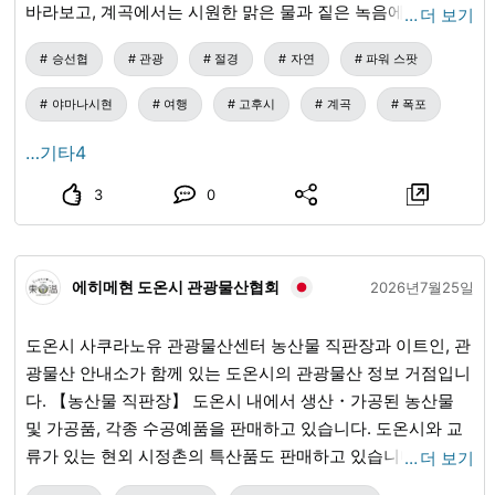
바라보고, 계곡에서는 시원한 맑은 물과 짙은 녹음에 치유받
…
더 보기
을 수 있습니다🗻🌿 자연으로 둘러싸인 쇼센쿄 협곡에서, 마
승선협
관광
절경
자연
파워 스팟
음과 몸을 리프레시하지 않으시겠어요?🍃 자연을 만끽한 후
에는 꼭 '와라지'에서 여유롭게 식사를 즐겨주세요😊 와라지
야마나시현
여행
고후시
계곡
폭포
에서는 여름철 맑은 물에서 강하게 자란 곤들메기를 한 마리
씩 정성껏 소금구이로 제공하고 있습니다🐟🔥 고소하게 구워
…기타4
낸 껍질의 향과, 부드러운 속살의 감칠맛. 자연의 혜택을 그대
3
0
로 맛볼 수 있는 자랑스러운 요리입니다😋✨ 식사를 즐기시는
곳은 150년의 세월을 간직한 고민가🏡 나무의 온기에 둘러싸
인 공간은 어딘가 그리우면서도, 시간이 천천히 흐르는 듯한
에히메현 도온시 관광물산협회
편안함이 있습니다🌿 바쁜 일상을 잠시 잊고, 자연의 치유를
2026년7월25일
받으며 마음이 편안해지는 시간을 보내보는 것은 어떨까요?
😊 맛있는 요리와 마음이 편안해지는 풍경을 준비하고, 여러
도온시 사쿠라노유 관광물산센터 농산물 직판장과 이트인, 관
분의 방문을 직원 일동 진심으로 기다리고 있겠습니다✨🍀
광물산 안내소가 함께 있는 도온시의 관광물산 정보 거점입니
다. 【농산물 직판장】 도온시 내에서 생산・가공된 농산물
및 가공품, 각종 수공예품을 판매하고 있습니다. 도온시와 교
류가 있는 현외 시정촌의 특산품도 판매하고 있습니다. 【이
…
더 보기
트인 및 관광물산 안내소】 도온시의 「식재료」를 활용한 메