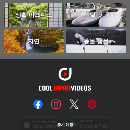
생활·비즈니스
탈 것
자연
동물·생물
출시 예정