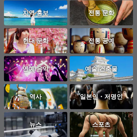
지역 홍보
전통 문화
현대 문화
전통 공예
연예·음악
예술·건축물
역사
일본인・저명인
뉴스
스포츠