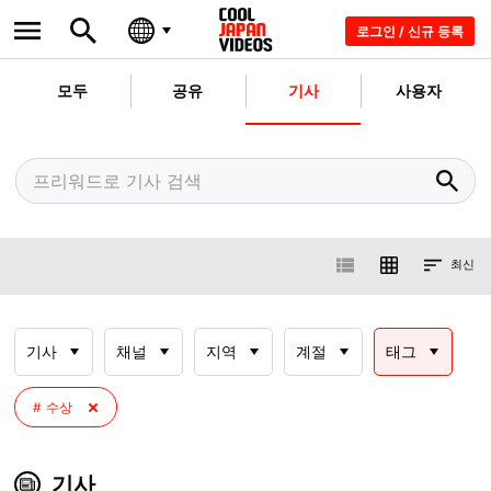
로그인 / 신규 등록
모두
공유
기사
사용자
최신
기사
채널
지역
계절
태그
수상
기사