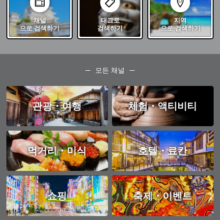
채널
태그로
지역
으로 검색하기
검색하기
으로 검색하기
모든 채널
관광・여행
체험・액티비티
먹거리・미식
호텔・료칸
쇼핑
축제・이벤트