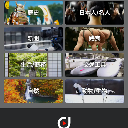
歷史
日本人/名人
新聞
體育
生活/商務
交通工具
自然
動物/生物