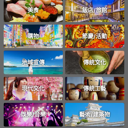
美食
飯店/旅館
購物
節慶/活動
地域宣傳
傳統文化
現代文化
傳統工藝
娛樂/音樂
藝術/建築物