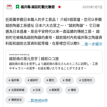
福井縣 越前町觀光聯盟
2025年1月7日
近距離參觀日本職人的手工藝品！ 介紹5個窯爐，您可以參觀
越前陶器工房遺址 日本六大古窯之一，“越前陶器”。 它已被
選為日本遺產，是自平安時代以來一直延續的傳統工藝。 越
前町也被稱為越前陶器的產地，越前燒村內有福井縣立陶器資
料館和越前古窯資料館等檔，在那裡您可以瞭解越前陶器 我
…
進一步顯示
想更真實地感受越前陶器！ 對於那些說的人，我們建議直接
參觀越前陶器窯。 你實際上可以看到職人的手藝在你面前。
www.town-echizen.jp
越前焼の窯元見学 | 越前ロコ旅
這次工房，我們想介紹五位接受參觀現場的陶藝家。 ・・・
越前焼の窯元を見学しよう越前焼の窯元さんのところに訪問し、工房
●細上鵘先生 他出生在越前陶器產地越前町（原織田町），
やギャラリーの見学、お話を聞いたりすることができます。
因此他走上了陶器之路。 專注於重現具有季節感的大自然色
彩，除了製作陶瓷外，我還努力為日本展覽和當代工藝展覽創
福井縣
越前町
觀光
旅遊
北陸地方
作作品。 最近，我和兒子一起，每天都在努力工作，向兩代
北陸新幹線
日本
網美照
傳統
父母和孩子傳達越前陶器的魅力。 關於豐齋窯
www.echizenyaki.com
...
www.instagram.com
...
●戶生社出
傳統技法
…其他他6件
水 35歲時，他從宮城縣仙台市搬到福井縣越前町。 我喜歡在