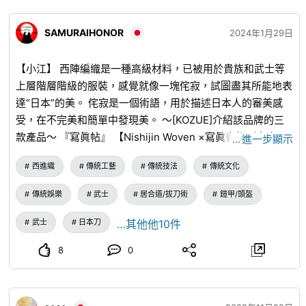
於他希望擁有的生活的日常器皿。 關於苗窯
www.instagram.com
...
======== 更多關於工房 參觀網站
SAMURAIHONOR
2024年1月29日
======== 需要提前預訂，因此請查看以下內容以了解詳
情。 ●越前越前燒日本傳統稻草雨衣申請參觀現場工房窯源
【小江】 西陣編織是一種高級材料，已被用於貴族和武士等
流 1.請告知我們您希望訪問該網站的日期和時間 * 如果您有希
上層階層階級的服裝，感覺就像一塊侘寂，試圖盡其所能地表
望參觀該地點的窯爐名稱，請在申請時告知我們。 ↓ 2.確認
達“日本”的美。 侘寂是一個術語，用於描述日本人的審美感
申請詳情後，我們將與您聯繫，看看您是否可以訪問該網站。
受，在不完美和簡單中發現美。 〜[KOZUE]介紹該品牌的三
*無法在期望的日期執行，我們將要求另一個期望的日期。 ↓
款產品〜 『寫眞帖』 【Nishijin Woven ×寫眞書物（寫真
…
進一步顯示
3.請於活動當天到指定地點。 ≪可接受的窯源≫ ・豐齋窯
集）】使用傳統工藝面料西陣編織的豪華寫真集。 對細節的
（Toyoichi Yoshida， Yuki） ・戶生社（直樹出水） ・富良
西進織
傳統工藝
傳統技法
傳統文化
關注一絲不苟，專輯中充滿了旅行的重要思想。 現代設計、
窯（Uichiro Oya） ・日向工房（日向光） ・苗窯（新堂聰
獨特的花卉圖案、季節性色調和奢華的面料手感。 選擇與您
子） （截至2025年1月） ≪ 訪問網站費用≫ 工房參觀現場：
傳統娛樂
武士
居合道/拔刀術
鎧甲/頭盔
最喜歡的書相匹配的西陣編織封面。 4,800日元 “NISHIKI
每人500日圓~1,650日圓（含稅） * 費用因窯而異。 ≪在哪
Nishiki” 由西陣編織的職人精心編織的冷暖瓶架。 由Nishijin
武士
日本刀
…其他他10件
裡申請≫ 越前町觀光聯盟 來自互聯網
www.town-
weaving商業化，用於攜帶PET瓶。 4,500日元 “堰” 將日本
echizen.jp
...
◆～◇～◆～◇～◆～◇～◆～◇～◆～◇～
8
0
傳統的「西陣編織」帶入日常生活。 這款杯墊單品結合了傳
◆～◇～◆～◇～◆～◇～◆ 該帳戶是越前町觀光聯盟
統、藝術和功能，將為您的一天增添色彩。 1,800日元
（DMO ECHIZEN）的官方帳戶。 我們正在提供福井縣越前
町的最新資訊和季節性主題。 👇 資訊也在每個社交媒體上播