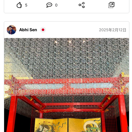
使用。 ◎ 福井縣立陶瓷資料館
www.instagram.com
...
福井
5
0
縣立陶器資料館是越前陶器博物館。 我們將介紹一個可以看
到和瞭解越前陶器的文件博物館，一個可以製作和享受它的陶
藝課，一個可以使用和品嘗的茶園，一個博物館商店，以及四
Abhi Sen
季自然風光中的自然風光。
2025年2月12日