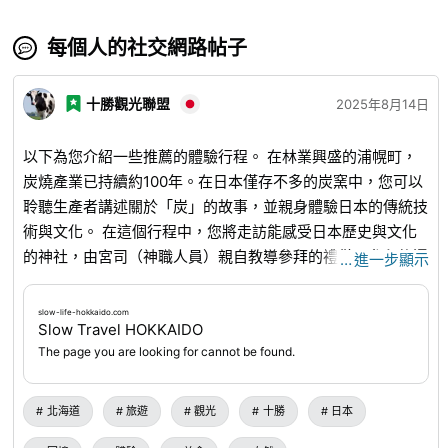
每個人的社交網路帖子
十勝觀光聯盟
2025年8月14日
以下為您介紹一些推薦的體驗行程。 在林業興盛的浦幌町，
炭燒產業已持續約100年。在日本僅存不多的炭窯中，您可以
聆聽生產者講述關於「炭」的故事，並親身體驗日本的傳統技
術與文化。 在這個行程中，您將走訪能感受日本歷史與文化
的神社，由宮司（神職人員）親自教導參拜的禮儀，參拜後還
…
進一步顯示
能抽籤，並體驗日本的茶道款待。此外，您還能體驗麻糬製作
（搗麻糬），這是一種日本傳統儀式，將麻糬搗製成獻給神明
slow-life-hokkaido.com
Slow Travel HOKKAIDO
的供品。您將親手製作並品嚐紅豆麻糬和雜煮（麻糬湯）。搗
The page you are looking for cannot be found.
麻糬是日本的傳統儀式，旨在感謝神明並分享神力。由於這是
一項多人協作的活動，因此也能成為加深與家人和社區成員之
間聯繫的機會。 下午將體驗炭燒。在日本，自古以來便使用
北海道
旅遊
觀光
十勝
日本
傳統技術將木材炭化以製造木炭。用炭火燒烤可以引出食材的