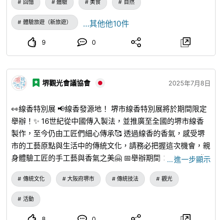
回憶
體驗
美食
自然
甜味，使其更加美味，還具有吸附雜質淨化水質的效果，以及
吸附並去除引起難聞氣味的物質，達到除臭的效果。 在本行
體驗旅遊（新旅遊）
…其他他10件
程中，您將體驗用炭火燒烤的食材的美味。 我們希望人們能
與平時難以接觸到的生產者互動，了解他們的不同想法，並品
9
0
嚐當地的文化和食物。我們希望透過這些體驗，人們能獲得新
的發現和價值觀，從而過上更健康、更豐富的生活。 如果您
有興趣，請透過以下網址申請。
slow-life-hokkaido.com
...
堺觀光會議協會
2025年7月8日
👀線香特別展 📢線香發源地！ 堺市線香特別展將於期間限定
舉辦！✨ 16世紀從中國傳入製法，並推廣至全國的堺市線香
製作，至今仍由工匠們細心傳承🥰 透過線香的香氣，感受堺
市的工藝原點與生活中的傳統文化，請務必把握這次機會，親
身體驗工匠的手工藝與香氣之美🤗 📅舉辦期間：7月18日（週
…
進一步顯示
五）〜7月27日（週日） 📍地點：堺傳匠館2樓 TAKUMI
傳統文化
大阪府堺市
傳統技法
觀光
EXHIBITION ※7月26日的線香製作體驗已截止報名。 衷心期
盼各位蒞臨👨‍👩‍👧‍👦
活動
8
0