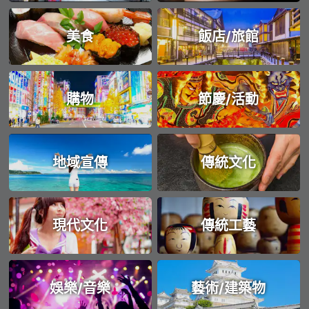
美食
飯店/旅館
購物
節慶/活動
地域宣傳
傳統文化
現代文化
傳統工藝
娛樂/音樂
藝術/建築物