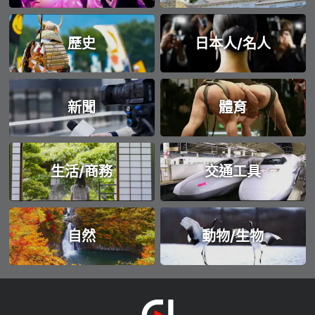
歷史
日本人/名人
新聞
體育
生活/商務
交通工具
自然
動物/生物