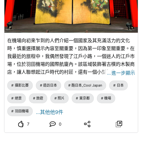
在機場向初來乍到的人們介紹一個國家及其充滿活力的文化
時，慎重選擇展示內容至關重要，因為第一印象至關重要。在
我最近的旅程中，我偶然發現了江戶小路，一個迷人的江戶市
場，位於羽田機場的國際航廈內。該區域裝飾著古樸的木製商
店，讓人聯想起江戶時代的村莊，還有一個小型舞台，偶爾會
…
進一步顯示
上演迷人的文化表演。 這次拜訪，我被一對精美的雙折屏風
攝影比賽
造訪日本
酷日本_Cool Japan
日本
（byōbu，摺疊屏風）所吸引，上面繪製著一幅迷人的風神雷
神圖。這件非凡的作品由著名的琳派畫家尾形光琳創作，是俵
絕景
旅遊
照片
東京都
機場
屋宗達精美作品的複製品，描繪了雷神（Raijin），這位暴風
雨的雷電之神，以及風神（Fūjin），這位溫柔的風之神。老
羽田機場
…其他他9件
實說，還有什麼比這更酷的呢？這是在機場中心地帶完美展現
7
0
日本豐富藝術遺產的方式！