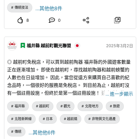
傳統技法
…其他他8件
8
0
福井縣 越前町觀光聯盟
2025年3月2日
◎ 越前町免稅店，可以買到越前陶器 福井縣的外國遊客數量
正在逐漸增加。 即使在越前町，尋找越前陶器和越前螃蟹的
人數也在日益增加。 因此，當您從遠方來購買自己喜歡的紀
念品時，一個很好的服務是免稅店。 到目前為止，越前町沒
有一個註冊設施，但終於是第一個註冊設施！ 這次登記的兩
…
進一步顯示
個設施是越前陶窯和福井縣陶器資料館。 我想向世界傳送越
福井縣
越前町
觀光
北陸地方
旅遊
前燒的魅力，並將喜歡越前燒的人傳播到世界！ ◎ 富萊窯
www.instagram.com
...
以大自然和生物為主題，我們創造了
北陸新幹線
日本
越前燒
非物質文化遺產
看起來像溫暖繪本世界的容器。 我們重視越前土壤的簡單
和溫暖，並嘗試使餐具適度輕盈可口，以便可以在日常生活中
傳統
…其他他6件