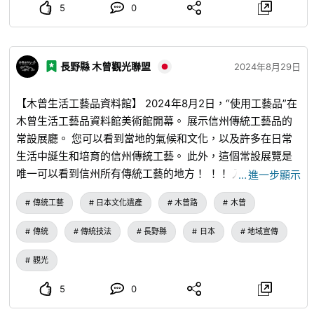
田園詩般的里山氛圍中專心創作作品的環境。 出水先生的特
5
0
點是他的作品具有簡單的口感，適合日常使用。 他是一位非
常重視與客戶接觸的陶藝家，例如出差時的陶藝體驗。 關於
Toseisha
www.echizenyaki.com
...
www.instagram.com
...
長野縣 木曾觀光聯盟
2024年8月29日
●Furaigama / 大谷 大谷出生在當地的越前町（原宮崎村內）
的大原。 我在一個陶藝家庭長大，我的父親和母親都是陶藝
【木曾生活工藝品資料館】 2024年8月2日，“使用工藝品”在
家。 他的目標是創作有趣且使用起來輕鬆的作品，他帶有動
木曾生活工藝品資料館美術館開幕。 展示信州傳統工藝品的
物圖案的可愛作品也很引人注目。 關於富賴窯
常設展廳。 您可以看到當地的氣候和文化，以及許多在日常
www.echizenyaki.com
...
www.instagram.com
...
●日向工房
生活中誕生和培育的信州傳統工藝。 此外，這個常設展覽是
日向先生 日向先生從越前陶藝的實習生走上了越前陶藝的道
唯一可以看到信州所有傳統工藝的地方！ ！！ 入場免費，所
…
進一步顯示
路，至今仍被鼓勵培養下一代。 越前陶器往往給人一種樸素
以請嘗試😊信州的傳統工藝品 “木曾生活工藝品資料館” 位
的印象，它正在努力製作色彩鮮豔的釉料，以盡可能吸引年輕
傳統工藝
日本文化遺產
木曾路
木曾
址： 2272-7 Kiso Hirasawa， Shiojiri-shi， Nagano 電
人和城市人的注意。 關於日向工房
www.echizenyaki.com
...
話：TEL. 0264-34-3888
傳統
傳統技法
長野縣
日本
地域宣傳
●苗窯（Mishogama），新藤先生 在大學學習藝術時，我想
創造自己的東西，所以我進入了陶瓷世界，在那裡我可以用三
觀光
維物體創造我最喜歡的形狀。 越前陶器是我喜歡藝術家擁有
自己風格的自由、孕育藝術家的氣候和土地氛圍的地方。 他
5
0
的特點是使用粉末技術（白色化妝）的作品，並繼續製作植根