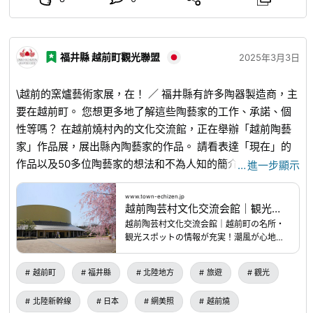
福井縣 越前町觀光聯盟
2025年3月3日
\越前的窯爐藝術家展，在！ ／ 福井縣有許多陶器製造商，主
要在越前町。 您想更多地了解這些陶藝家的工作、承諾、個
性等嗎？ 在越前燒村內的文化交流館，正在舉辦「越前陶藝
家」作品展，展出縣內陶藝家的作品。 請看表達「現在」的
作品以及50多位陶藝家的想法和不為人知的簡介！ 如果週末
…
進一步顯示
有時間，陶藝家其實會指導你~。 展覽將持續至2025年3月
16日星期日。 免費入場。 ==================== 福
www.town-echizen.jp
越前陶芸村文化交流会館｜観光スポット｜観光したい｜えちぜん観光ナビ
井“陶瓷”網络展2025 ~越前窯~ 日期：2025年3月1日（週
越前陶芸村文化交流会館｜越前町の名所・
六）~3月16日（周日） 地點：越前陶瓷村內文化交流中心
観光スポットの情報が充実！潮風が心地よ
（
www.town-echizen.jp
...
） 費用：免費入場 時間：上午9
い日本海の「海」、懐かしい「土」の香り
がする風土、優しい「里」が育んだ文化。
時~下午5時 ====================
越前町
福井縣
北陸地方
旅遊
觀光
観光したい、遊びたい、泊まりたいなど各
目的別にも確認することができます。
北陸新幹線
日本
網美照
越前燒