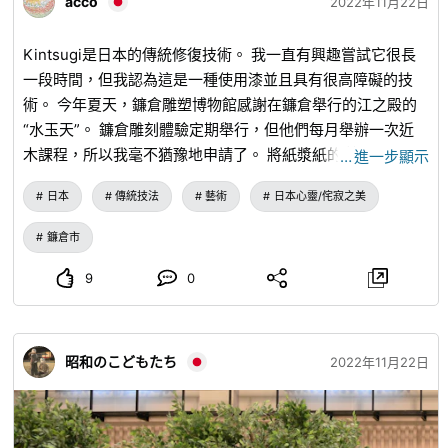
acco
2022年11月22日
出 ◎ Instagram / ECHIZEN_COLORS（@echizen_colors）
www.instagram.com
...
◎ 臉書 / 讚！ 越前Loco之旅
Kintsugi是日本的傳統修復技術。 我一直有興趣嘗試它很長
www.facebook.com
...
◎X / 喜歡！ 越前Loco之旅
x.com
...
一段時間，但我認為這是一種使用漆並且具有很高障礙的技
👇 每種語言的旅遊資訊可以在下面找到。 ◎越前觀光Navi
術。 今年夏天，鐮倉雕塑博物館感謝在鐮倉舉行的江之殿的
www.town-echizen.jp
...
◎ 情況 福井縣 越前町 景點
“水玉天”。 鐮倉雕刻體驗定期舉行，但他們每月舉辦一次近
www.town-echizen.jp
...
◎ 情況 福井縣 越前町 景點
木課程，所以我毫不猶豫地申請了。 將紙漿紙的質地轉移到
…
進一步顯示
www.town-echizen.jp
...
◎후쿠이 현 에치젠 쵸 관광 정보｜
粘土上製成的紙漿藝術盤，媽媽喜歡和使用的茶壺蓋，已故師
www.town-echizen.jp
...
◆～◇～◆～◇～◆～◇～◆～◇
日本
傳統技法
藝術
日本心靈/侘寂之美
傅為我買的陶瓷茶杯，因為它有點碎，我小心翼翼地用膠
～◆～◇～◆～◇～◆～◇～◆～◇～◆
www.town-
水...... 即使您小心使用它們，它們也會碎裂或損壞的東西，以
echizen.jp
...
鐮倉市
及製作Kintsugi時要修復的東西，都離您很近。 在每月的課
程中，您可以學習如何為kintsugi製作有用的工具，因此它非
9
0
常有用且有趣。 在對過去人們的想法（例如混合漆和麵粉以
粘合應用部件）印象深刻的同時，我想到了古代日本人民珍惜
事物的溫暖心。 老師告訴我，如果我這樣做，就會發生這種
昭和のこどもたち
2022年11月22日
情況，但我想走這麼遠，所以我有點急於研究它，結果證明這
是一件確定的事情，所以我反思了一下。 冷靜 要有禮貌 在享
受修復過程的同時 在珍惜日本人心的同時，侘寂