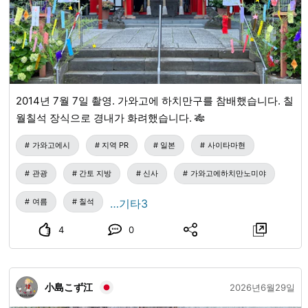
2014년 7월 7일 촬영. 가와고에 하치만구를 참배했습니다. 칠
월칠석 장식으로 경내가 화려했습니다. 🎋
가와고에시
지역 PR
일본
사이타마현
관광
간토 지방
신사
가와고에하치만노미야
여름
칠석
…기타3
4
0
小島こず江
2026년6월29일