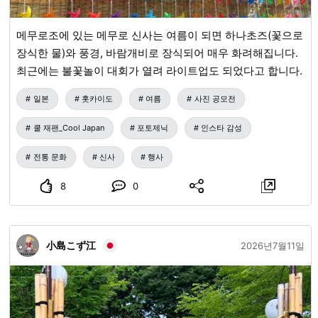
메무로조에 있는 메무로 신사는 여름이 되면 하나초즈(꽃으로
장식한 물)와 풍경, 바람개비로 장식되어 매우 화려해집니다.
최근에는 불꽃놀이 대회가 열려 라이트업도 되었다고 합니다.
일본
홋카이도
여름
사진 공모전
쿨 재팬_Cool Japan
포토제닉
인스타 감성
전통 문화
신사
행사
8
0
小島こず江
2026년7월11일