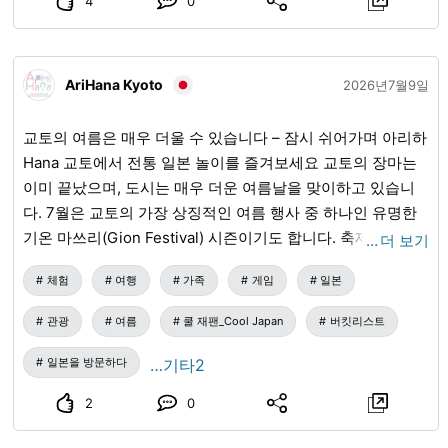
지기 행사가 있습니다. ※텐만구에는 주차장이 없습니다. #토
4
0
온시 #카미바야시 지구 #신락 #시로야마 텐만구 #시 무형 민
속 문화재 #전통 행사 #카미바야시 신악 보존회 #신악 봉납
AriHana Kyoto
2026년7월9일
교토의 여름은 매우 더울 수 있습니다 – 잠시 쉬어가며 아리하
Hana 교토에서 전통 일본 놀이를 즐겨보세요 교토의 장마는
이미 끝났으며, 도시는 매우 더운 여름날을 맞이하고 있습니
다. 7월은 교토의 가장 상징적인 여름 행사 중 하나인 유명한
기온 마쓰리(Gion Festival) 시즌이기도 합니다. 축제가 시작
…
더 보기
되고 7월 14일부터 요이야마(Yoiyama) 저녁이 시작되면, 도
체험
여행
가족
게임
일본
시는 방문객들로 더욱 활기차고 붐빕니다. 여름에 교토를 방
문하는 가족들은 종종 “예상보다 훨씬 덥네요” 또는 “어딜 가
관광
여름
쿨 재팬_Cool Japan
버킷리스트
나 사람이 많아요. 아이들과 함께 쉬면서 편안하게 지낼 수 있
는 조용한 곳이 있나요?”와 같은 의견을 들려줍니다. 특히 어
일본을 방문하다
…기타2
린 자녀와 함께 여행하는 가족들에게 교토에서의 여름 관광이
2
0
얼마나 어려울 수 있는지 진심으로 이해합니다. 이것이 바로
저희가 아리하 Hana 교토(AriHana Kyoto)를 연 이유 중 하나