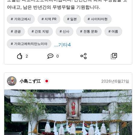
어내고, 남은 반년간의 무병무탈을 기원합니다.
가와고에시
지역 PR
일본
사이타마현
관광
간토 지방
신사
전통 문화
여름
가와고에하치만노미야
…기타4
2
0
小島こず江
2026년6월21일