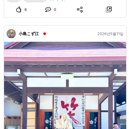
6
0
小島こず江
2026년5월11일