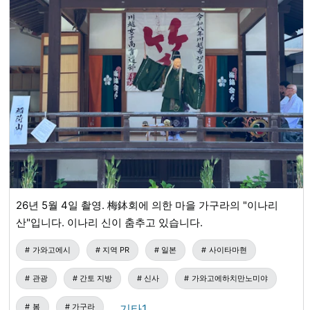
26년 5월 4일 촬영. 梅鉢회에 의한 마을 가구라의 "이나리
산"입니다. 이나리 신이 춤추고 있습니다.
가와고에시
지역 PR
일본
사이타마현
관광
간토 지방
신사
가와고에하치만노미야
봄
가구라
…기타1