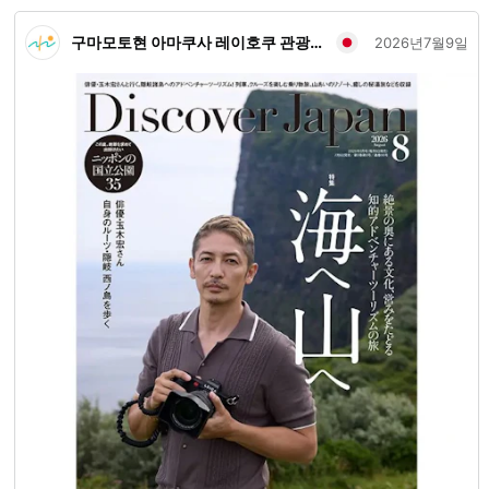
입니다. 아리하 Hana 교토(AriHana Kyoto)는 어린이와 부모
구마모토현 아마쿠사 레이호쿠 관광협회
가 함께 편안하게 전통 일본 놀이를 즐길 수 있는 실내 가족 공
2026년7월9일
간입니다. 다양한 국가에서 온 가족들이 방문하여 자유롭게
놀고, 단순하고 향수를 불러일으키는 게임을 통해 일본 문화
를 발견하며 시간을 보냈습니다. 이곳에서는 잔잔하고 편안한
다다미 방에서 겐다마(kendama), 다루마 오토시(daruma
otoshi), 카루타(karuta) 등 전통 일본 활동을 즐길 수 있습니
다. 아이들은 놀고, 부모는 편안히 앉아 휴식을 취하며, 가족들
은 여름 더위와 인파를 피해 여유로운 시간을 보낼 수 있습니
다. 교토 여행 중 휴식을 취하고 특별한 가족 추억을 만들 수
있는 조용한 실내 공간을 찾고 계신다면, 아리하 Hana 교토
(AriHana Kyoto)에 오신 것을 기쁘게 환영합니다. 올여름, 여
러분의 여정에 특별한 교토의 추억을 더해보는 것은 어떨까
요?