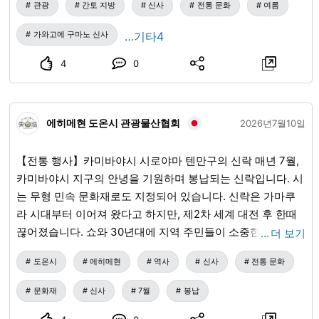
관광
간토 지방
신사
전통 문화
여름
가와고에 구마노 신사
…기타4
4
0
에히메현 도온시 관광물산협회
2026년7월10일
【전통 행사】카미바야시 시로야마 텐만구의 신락 매년 7월,
카미바야시 지구의 안녕을 기원하며 봉납되는 신락입니다. 시
는 무형 민속 문화재로도 지정되어 있습니다. 신락은 가마쿠
라 시대부터 이어져 왔다고 하지만, 제2차 세계 대전 후 한때
끊어졌습니다. 쇼와 30년대에 지역 주민들이 소중한 신사를
…
더 보기
계승해 나가고자 부활시켜, 올해로 신악 보존회는 50주년을
도온시
에히메현
역사
신사
전통 문화
맞이합니다. 카미바야시 시로야마 텐만구의 신락이 내일 봉납
됩니다. 봉납 일시: 2026년 7월 12일 (일) 13시부터 신사 의식
문화재
신사
7월
봉납
13시 30분경부터 신악 봉납 그 후, 어린이 씨름 대회와 떡 던