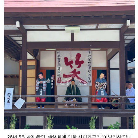
26년 5월 4일 촬영. 梅鉢회에 의한 사이카구라 '이날리산'입니