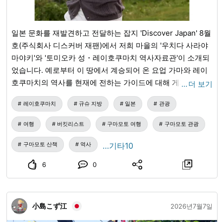
일본 문화를 재발견하고 전달하는 잡지 'Discover Japan' 8월
호(주식회사 디스커버 재팬)에서 저희 마을의 '우치다 사라야
마야키'와 '토미오카 성・레이호쿠마치 역사자료관'이 소개되
었습니다. 예로부터 이 땅에서 계승되어 온 요업 가마와 레이
호쿠마치의 역사를 현재에 전하는 가이드에 대해 게재되어 있
…
더 보기
습니다. 레이호쿠마치의 풍부한 역사와 손수 만든 것의 따뜻
레이호쿠마치
규슈 지방
일본
관광
함이 담긴 내용입니다. 서점이나 온라인 스토어에서 직접 보
시고, 다음 레이호쿠마치 관광에 참고해 주시면 감사하겠습니
여행
버킷리스트
구마모토 여행
구마모토 관광
다. 게재 내용 특집 테마: 바다로 산으로 게재 시설 우치다 사
라야마야키 토미오카 성 레이호쿠마치 역사자료관 'Discover
구마모토 산책
역사
…기타10
Japan'에 대하여 자세한 내용은 'Discover Japan' 공식 웹사
6
0
이트를 참조해 주십시오. 여러분들의 방문을 레이호쿠마치의
자연과 문화와 함께 기다리겠습니다. 일반사단법인 아마쿠사
레이호쿠 관광협회
小島こず江
2026년7월7일