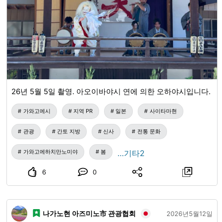
26년 5월 5일 촬영. 아오이바야시 연에 의한 오하야시입니다.
가와고에시
지역 PR
일본
사이타마현
관광
간토 지방
신사
전통 문화
가와고에하치만노미야
봄
…기타2
6
0
나가노현 아즈미노市 관광협회
2026년5월12일