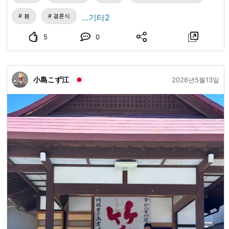
봄
결혼식
…기타2
5
0
小島こず江
2026년5월13일