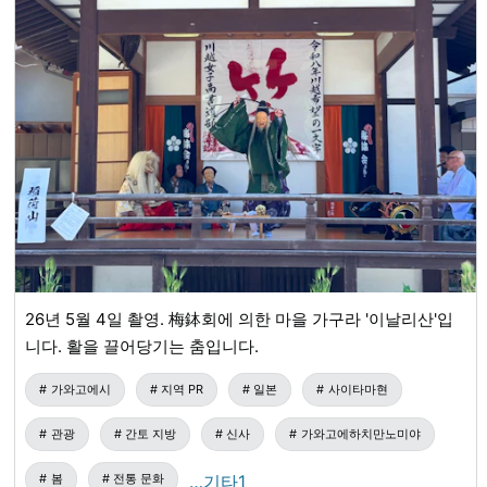
26년 5월 4일 촬영. 梅鉢회에 의한 마을 가구라 '이날리산'입
니다. 활을 끌어당기는 춤입니다.
가와고에시
지역 PR
일본
사이타마현
관광
간토 지방
신사
가와고에하치만노미야
봄
전통 문화
…기타1