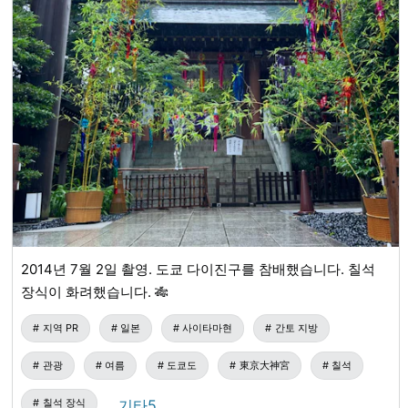
2014년 7월 2일 촬영. 도쿄 다이진구를 참배했습니다. 칠석
장식이 화려했습니다. 🎋
지역 PR
일본
사이타마현
간토 지방
관광
여름
도쿄도
東京大神宮
칠석
칠석 장식
…기타5