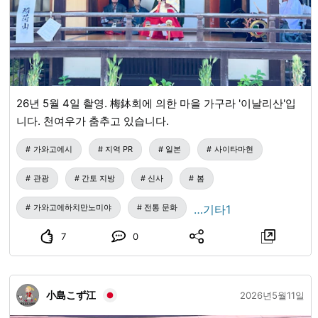
26년 5월 4일 촬영. 梅鉢회에 의한 마을 가구라 '이날리산'입
니다. 천여우가 춤추고 있습니다.
가와고에시
지역 PR
일본
사이타마현
관광
간토 지방
신사
봄
가와고에하치만노미야
전통 문화
…기타1
7
0
小島こず江
2026년5월11일