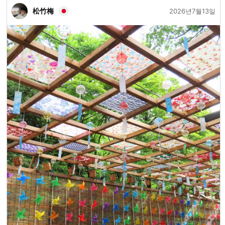
松竹梅
ク 塩分タブレットなどナトリウム補給ができるもの 体調が
2026년7월13일
悪い・・・人混みや長時間の観覧を無理しない トイレはコ
ンビニなど使用できません・・・ トイレマップアプリ
で・・・