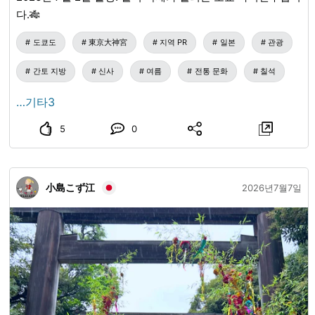
다.🎋
도쿄도
東京大神宮
지역 PR
일본
관광
간토 지방
신사
여름
전통 문화
칠석
…기타3
5
0
小島こず江
2026년7월7일