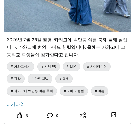
2026년 7월 26일 촬영. 카와고에 백만등 여름 축제 둘째 날입
니다. 카와고에 번의 다이묘 행렬입니다. 올해는 카와고에 고
등학교 학생들이 참가한다고 합니다.
가와고에시
지역 PR
일본
사이타마현
관광
간토 지방
축제
가와고에 백만등 여름 축제
다이묘 행렬
여름
…기타2
3
0