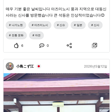
매우 기분 좋은 날씨입니다 아즈미노시 풍과 지역으로 대동신
사라는 신사를 방문했습니다 큰 석등은 인상적이었습니다😊
나가노현
아즈미노시
신슈
일본
신사
전통 문화
자연
6
0
小島こず江
2026년5월12일