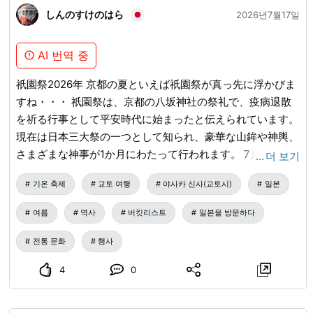
しんのすけのはら
2026년7월17일
AI 번역 중
祇園祭2026年 京都の夏といえば祇園祭が真っ先に浮かびま
すね・・・ 祇園祭は、京都の八坂神社の祭礼で、疫病退散
を祈る行事として平安時代に始まったと伝えられています。
現在は日本三大祭の一つとして知られ、豪華な山鉾や神輿、
さまざまな神事が1か月にわたって行われます。 7月1日ごろ
…
더 보기
吉符入など 祭の始まりを告げる神事 7月10日 神輿洗・お迎
기온 축제
교토 여행
야사카 신사(교토시)
일본
え提灯 鴨川で神輿を清める神事 7月14日〜16日 前祭・宵山
山鉾が建ち並び、夜の賑わいが最高潮 7月17日 前祭・山鉾
여름
역사
버킷리스트
일본을 방문하다
巡行と神幸祭神輿渡御 7月21日〜23日 後祭・宵山 落ち着い
た雰囲気で山鉾を見学 7月24日 後祭・山鉾巡行と花傘巡行
전통 문화
행사
山鉾が再び都大路を進む日 7月31日 疫神社夏越祭 祭の締め
4
0
くくりの神事 熱中症対策がとても大事な場面です。 通気性
のよい薄手の服、帽子、(日傘巡行時はNG) 首元を冷やせる
タオルや保冷剤 こまめに飲める水やお茶、スポーツドリン