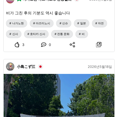
비가 그친 후의 기분도 역시 좋습니다
나가노현
아즈미노시
신슈
일본
자연
신사
호타카 신사
전통 문화
비
3
0
小島こず江
2026년5월18일