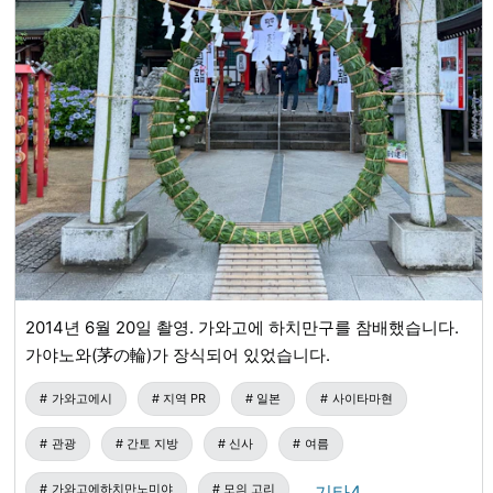
2014년 6월 20일 촬영. 가와고에 하치만구를 참배했습니다.
가야노와(茅の輪)가 장식되어 있었습니다.
가와고에시
지역 PR
일본
사이타마현
관광
간토 지방
신사
여름
가와고에하치만노미야
모의 고리
…기타4