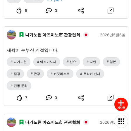
5
0
나가노현 아즈미노市 관광협회
2026년5월6일
새싹이 눈부신 계절입니다.
나가노현
아즈미노시
신슈
자연
일본
절경
관광
버킷리스트
호타카 신사
전통 문화
7
0
나가노현 아즈미노市 관광협회
2026년5월6일