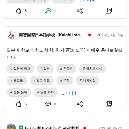
5
1
開智国際日本語学校（Kaichi International School of Japanese）
2026년6월15일
일본어 학교의 차도 체험. 차기(茶道 도구)에 매우 흥미로웠습
니다.
일본어 학교
일본
유학생
하치오지시
도쿄도
일본 생활
유학
예의범절
전통 문화
일본 과자
…기타4
6
0
나가노현 아즈미노市 관광협회
2026년6월2일