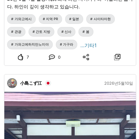
다. 하인이 깊이 생각하고 있습니다.
가와고에시
지역 PR
일본
사이타마현
관광
간토 지방
신사
봄
가와고에하치만노미야
가구라
…기타1
7
0
小島こず江
2026년5월10일