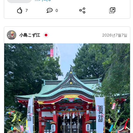
7
0
小島こず江
2026년7월7일