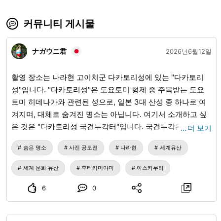
커뮤니티 게시물
ナガウニ君
2026년6월12일
촬영 장소는 나라현 고이치군 다카토리성에 있는 "다카토리
성"입니다. "다카토리성"은 도요토미 형제 중 주목받는 도요
토미 히데나가와 관련된 성으로, 일본 3대 산성 중 하나로 여
겨지며, 대체로 숨겨진 명소는 아닙니다. 여기서 소개하고 싶
은 것은 "다카토리성 국견누각터"입니다. 국견누각은 앞으로
…
더 보기
세계유산이 될 "아스카·후지와라의 궁도"를 한눈에 볼 수 있는
숨은 명소
사진 공모전
나라현
세계유산
스팟입니다. 이 사진에는 "우네비야마 (산 기슭에 신무 천황릉
이 있음)", "후지와라 고분", "아스카촌", "후타가미산(나라현민
세계 문화 유산
후타카미야마
아스카무라
에게 고도 나라의 상징)"가 담겨 있습니다. 조건이 좋으면 "교
토 비에이산"과 "고베 롯코산"도 보인다고 합니다. 특히 일몰
6
0
에서 트와일라이트 시간대의 경치는 훌륭합니다. 혹시 눈치채
신 분이 계신가요? 후타가미산의 오른쪽 먼 곳에 오사카의 고