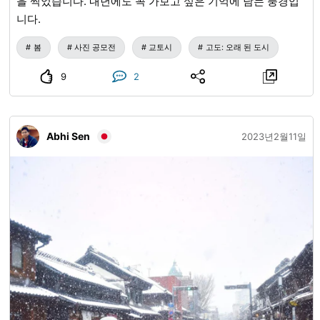
을 찍었습니다. 내년에도 꼭 가보고 싶은 기억에 남는 풍경입
니다.
봄
사진 공모전
교토시
고도: 오래 된 도시
9
2
Abhi Sen
2023년2월11일