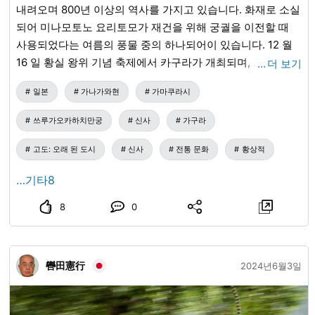
내려오며 800년 이상의 역사를 가지고 있습니다. 화재로 소실
되어 미나모토노 요리토모가 재건을 위해 궁궐을 이전할 때
사용되었다는 여름의 풍물 중의 하나되어이 있습니다. 12 월
16 일 황실 왕위 기념 축제에서 카구라가 개최되며, 그때 외워
…
더 보기
진 "미야 진 노래"가 처녀의 북쪽 정원에서 연주되고 댄스 음
일본
가나가와현
가마쿠라시
악 "족장의 춤"도 연주됩니다. 모닥불만으로 춤을 추는 모습은
우아하고, 먼 과거의 미묘한 세계는 재현입니다. (사진 촬영은
쓰루가오카하치만궁
신사
가구라
가능하지만, 플래시뿐만 아니라 셔터음, 필라이트, 이미지 모
니터로부터의 빛 누출은 금지되어 있습니다.) 관광뿐만 아니
고도: 오래 된 도시
신사
전통 문화
황상적
라 신사 의식)
…기타8
8
0
轡田憲行
2024년6월3일