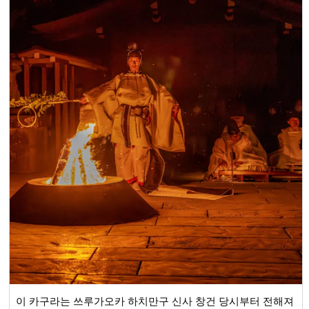
이 카구라는 쓰루가오카 하치만구 신사 창건 당시부터 전해져