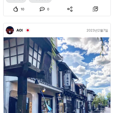
10
0
AOI
2023년2월7일