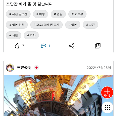
조만간 비가 올 것 같습니다.
사진 공모전
여행
관광
교토부
일본 정원
고도: 오래 된 도시
일본
사진
사원
역사
7
1
三好俊明
2022년7월28일