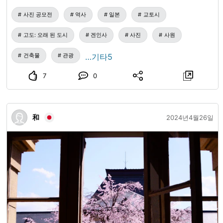
문에 게시하기로 결정했습니다.
사진 공모전
역사
일본
교토시
고도: 오래 된 도시
겐인사
사진
사원
건축물
관광
…기타5
7
0
和
2024년4월26일