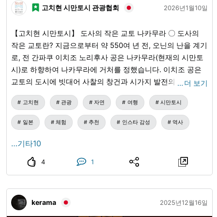
층 빌딩이 보입니다. 그 빌딩 중 하나가 "아베노 하르카스"입
고치현 시만토시 관광협회
2026년1월10일
니다. "다카토리성터"에 가려면 산길 하이킹이 필요합니다. 정
보를 확인한 후, 짧은 거리의 산행에 적합한 복장 등의 장비를
【고치현 시만토시】 도사의 작은 교토 나카무라 〇 도사의
준비해 즐기시기 바랍니다. 또한, 다카토리성은 조명 시설이
작은 교토란? 지금으로부터 약 550여 년 전, 오닌의 난을 계기
없어 야간에는 칠흙 같은 어둠이 되어 위험합니다. 헤드라이
로, 전 간파쿠 이치조 노리후사 공은 나카무라(현재의 시만토
트 등의 조명 장비도 필요합니다. 작년에는 다카토리 뉴투어
시)로 하향하여 나카무라에 거처를 정했습니다. 이치조 공은
리즘 협회가 나이트 워크 투어를 개최했습니다. 이러한 이벤
교토의 도시에 빗대어 사찰의 창건과 시가지 발전의 초석을
…
더 보기
트의 이용도 고려해 보시기 바랍니다.
만들었습니다. ※간파쿠… 공가의 최고위로 천황을 보좌하는
고치현
관광
자연
여행
시만토시
관직 교토에서 많은 문화를 가져온 이치조 공의 하향은 지역
의 긍지를 키웠고, 지금도 기온, 교마치, 가모가와, 히가시야마
일본
체험
추천
인스타 감성
역사
등 교토와 관련된 지명과 유래가 있는 신사가 많이 남아 있습
니다. 이처럼 교토와의 연결을 소중히 여긴 지역 문화가 숨 쉬
…기타10
고 있어, 시만토시 나카무라 지역은 '도사의 작은 교토'라고 불
4
1
립니다. 한편, 시가지는 자연재해가 잦은 지역으로, 시만토강
의 범람이나 화재, 지진 등으로 인해 오래된 건물은 거의 남아
있지 않지만, 중세부터 근세에 걸쳐 형성된 격자 모양의 구획
kerama
이 현재도 남아 있습니다. 〇 도사 이치조 가문의 역사 도사 이
2025년12월16일
치조 가문은 이치조 노리후사 공이 오닌 2년(1468년)에 소유