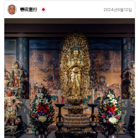
轡田憲行
2024년6월12일