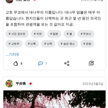
교토 무코에서 대나무의 지름입니다. 대나무 덤불은 매우 아
름답습니다. 현지인들이 산책하는 곳 최근 몇 년 동안 외국인
을 포함하여 관광객을 보는 것 같아요 지금.
사진 공모전
자연
일본
봄
무코시
교토부
신록
산책
숨은 명소
관광
…기타9
8
1
平井県
2023년3월5일