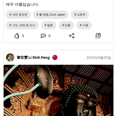
매우 아름답습니다.
사진 공모전
쿨 재팬_Cool Japan
교토부
고도: 오래 된 도시
일본
단풍
사원
5
0
黎世豐 Li Shih Feng
2023년9월20일