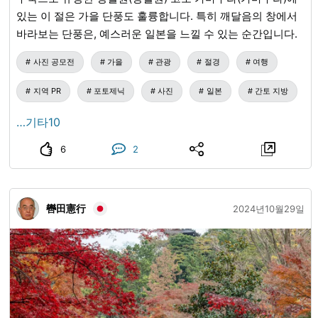
있는 이 절은 가을 단풍도 훌륭합니다. 특히 깨달음의 창에서
요 문화재로 지정되어 있습니다. 【이치조 신사】 분큐 2년
바라보는 단풍은, 예스러운 일본을 느낄 수 있는 순간입니다.
(1862년), 나카무라 고쇼 터의 한 획에, 도사 이치조 가문의 유
덕을 기리는 유지들에 의해 건립된 신사입니다. 경내에는 화
사진 공모전
가을
관광
절경
여행
장 우물, 피지 않는 등나무 등 이치조 씨와 관련된 옛 자취가
남아 있습니다. 【시만토시 향토 박물관 '시롯토'】 나카무라
지역 PR
포토제닉
사진
일본
간토 지방
성터의 한 획에 세워진 성 모양의 박물관입니다. 천수각풍의
…기타10
관에서는 시만토강, 히가시야마를 바라보며, 시가지 전체를
조망할 수 있습니다. 시만토시의 자연, 문화에 더해, 도사 이치
6
2
조 가문, 나카무라 야마우치 가문, 막부 말기의 지사, 나카무라
출신의 사회주의자 고토쿠 슈스이 등 마을의 역사에 관한 귀
중한 자료를 전시하고 있습니다. 〇 작은 교토를 느낄 수 있는
轡田憲行
2024년10월29일
행사와 제사 '도사 이치조 공가 행렬 후지마쓰리(5월)', '대문자
의 오쿠리비(구력 7월 16일)', '후와하치만구대제(9월)', '이치
조 대제・어신불 봉납 행렬(11월)' 등 계절에 따라 교토 문화를
느끼게 하는 행사와 제사도 열립니다. 이처럼 시만토시에는
교토와 깊은 인연을 맺고 있는 역사와, 계승되어 온 전통 문
화・예능이 숨 쉬고 있습니다. 이러한 배경에서, 예전의 지명
'나카무라'에 빗대어, '도사의 작은 교토 나카무라'라고 불리게