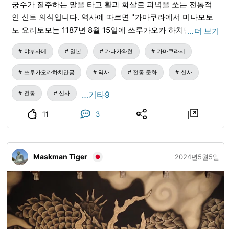
궁수가 질주하는 말을 타고 활과 화살로 과녁을 쏘는 전통적
인 신토 의식입니다. 역사에 따르면 "가마쿠라에서 미나모토
노 요리토모는 1187년 8월 15일에 쓰루가오카 하치만구 신사
…
더 보기
에 처음으로 봉납했습니다." 이 야부사메 신사 의식은 매년 열
야부사메
일본
가나가와현
가마쿠라시
리는 쓰루가오카 하치만구 신사 대축제(9월 16일)에도 거행되
고 있습니다. 가마쿠라 시대의 숨결을 느낄 수 있는 용감하고
쓰루가오카하치만궁
역사
전통 문화
신사
엄숙한 신토 의식입니다. 유서 깊은 마을의 전통 행사에서 역
사를 느껴보십시오.
전통
신사
…기타9
11
3
Maskman Tiger
2024년5월5일