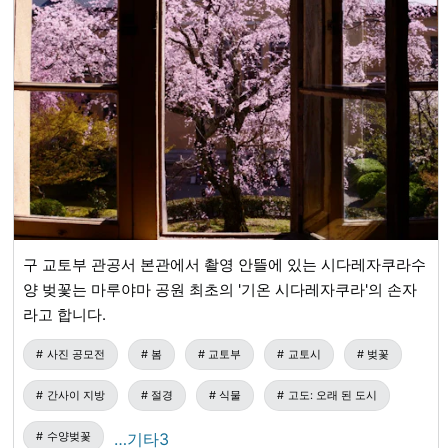
구 교토부 관공서 본관에서 촬영 안뜰에 있는 시다레자쿠라수
양 벚꽃는 마루야마 공원 최초의 '기온 시다레자쿠라'의 손자
라고 합니다.
사진 공모전
봄
교토부
교토시
벚꽃
간사이 지방
절경
식물
고도: 오래 된 도시
수양벚꽃
…기타3