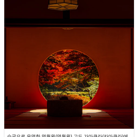
지였던 고치현 서부의 하타 장(현재의 시만토시)으로 하향한
것에서 시작됩니다. 영주가 직접 장원을 경영하고, 시만토강
유역의 물류를 장악하며, 큐슈와 간사이를 잇는 교역지로서
번영하는 기초를 쌓았습니다. 또한, 노리후사의 아들 방가는
교토로 돌아가지 않고 재지 영주가 되어 하타 장을 확대시켜,
도사 이치조 씨의 전성시대를 만들었다고 합니다. 그 후, 덴쇼
2년(1574년)에 초소카베 모토치카에 의해 분고로 쫓겨날 때
까지, 도사 이치조 가문은 방동, 방기, 가네사다와 106년에 걸
쳐 공가 다이묘로서 이 땅을 다스렸습니다. 〇 이치조 가문을
느낄 수 있는 사적 【다마히메의 무덤】 다마히메는 후시미노
미야 구니타카 친왕의 왕녀로, 이치조 방동의 부인입니다. 다
이에이 원년(1521년)에 하강을 위해 나카무라로 하향했습니
다. 다마히메가 시집온 6월 22일과, 사망한 8월 22일에 빗대
어, 매월 22일을 다마히메 님의 날로 지금도 시민들에게 친숙
합니다. 【후바하치만구】 분메이 연간(1469~1487년)에, 이
치조 씨가 교토의 이와시미즈하치만궁에서 관청하여 하타의
총쇄수로 삼은 신사입니다. 본전은 무로마치 시대의 건축 양
수국으로 유명한 명월원(명월원) 고도 가마쿠라(카마쿠라)에
식이 남아 있는 고치현 최고(最古)의 신사 건축으로, 국가 중