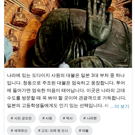
나라에 있는 도다이지 사원의 대불은 일본 3대 부처 중 하나
입니다. 청동으로 주조된 대불은 엄숙하고 웅장합니다. 투어
에 들어가면 엄숙한 마음이 태어납니다. 이곳은 나라의 고대
수도를 방문할 때 꼭 봐야 할 곳이며 관광객으로 가득합니다.
일본의 고등학생들에게도 인기 있는 선택입니다. 세상이 혼란
…
더 보기
에 빠진 이 시기에, 위대한 부처님께서 생명과 모든 안녕을 보
사진 공모전
사원
역사
나라현
호해 주시도록 기도해 주십시오.
세계유산
고도: 오래 된 도시
대불