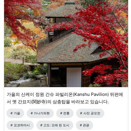
되었습니다. 교토와 연결되는 역사, 계승되는 문화. 시만토시
가 '도사의 작은 교토 나카무라'라고 불리는 매력을, 꼭 느껴보
세요.
가을의 산케이 정원 간슈 파빌리온(Kanshu Pavilion) 뒤편에
서 옛 간묘지(関妙寺)의 삼층탑을 바라보고 있습니다.
가을
가나가와현
전통
사진 공모전
요코하마시
고도: 오래 된 도시
관광