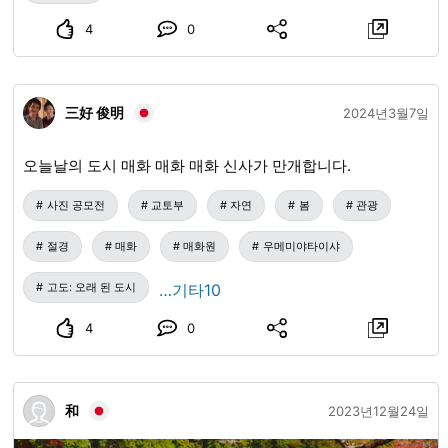
4
0
三好 俊明
2024년3월7일
오늘날의 도시 매화 매화 매화 신사가 만개합니다.
사진 공모전
교토부
자연
봄
관광
절경
매화
매화원
우메미야타이샤
고도: 오래 된 도시
…기타10
4
0
和
2023년12월24일