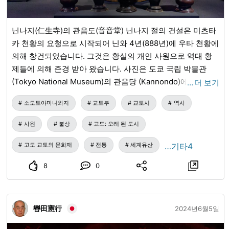
닌나지(仁生寺)의 관음도(音音堂) 닌나지 절의 건설은 미츠타
카 천황의 요청으로 시작되어 닌와 4년(888년)에 우타 천황에
의해 창건되었습니다. 그것은 황실의 개인 사원으로 역대 황
제들에 의해 존경 받아 왔습니다. 사진은 도쿄 국립 박물관
(Tokyo National Museum)의 관음당 (Kannondo)에 일반인
…
더 보기
에게 공개되지 않는 33 개의 안치 불상과 벽화의 고해상도 이
소모토야마니와지
교토부
교토시
역사
미지입니다. 방문객이 너무 많아서 사람이 들어오지 않도록
사진을 찍기가 어려웠지만, 관음당 같은 모습은 여기뿐이었습
사원
불상
고도: 오래 된 도시
니다. 정말 아름답습니다.
고도 교토의 문화재
전통
세계유산
…기타4
8
0
轡田憲行
2024년6월5일