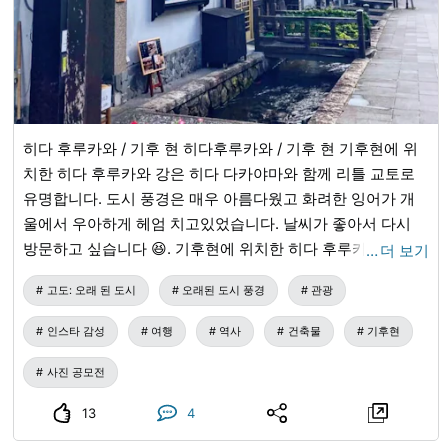
히다 후루카와 / 기후 현 히다후루카와 / 기후 현 기후현에 위
치한 히다 후루카와 강은 히다 다카야마와 함께 리틀 교토로
유명합니다. 도시 풍경은 매우 아름다웠고 화려한 잉어가 개
울에서 우아하게 헤엄 치고있었습니다. 날씨가 좋아서 다시
방문하고 싶습니다 😆. 기후현에 위치한 히다 후루카와는 히
…
더 보기
다 다카야마와 함께 "리틀 교토"로 유명합니다. 마을은 매우
고도: 오래 된 도시
오래된 도시 풍경
관광
아름답고 개울에서 우아하게 수영하는 화려한 잉어가있었습
니다. 날씨가 아름다워서 다시 😆 방문하고 싶습니다.
인스타 감성
여행
역사
건축물
기후현
사진 공모전
13
4