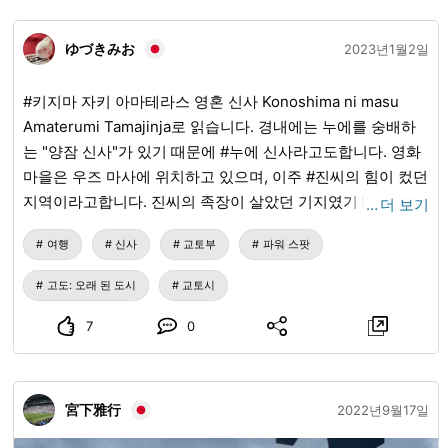
ゆづきみお
2023년1월2일
#키지마 자키 아마테라스 영혼 신사 Konoshima ni masu
Amaterumi Tamajinja로 읽습니다. 경내에는 누에를 숭배하
는 "양잠 신사"가 있기 때문에 #누에 신사라고도합니다. 영화
마을은 우즈 마사에 위치하고 있으며, 이주 #진씨의 힘이 컸던
지역이라고합니다. 진씨의 족장이 살았던 기지였기 때문에 우
…
더 보기
즈마사로 쓰여진 진씨의 자존심과 나머지 부분을 울트라 C로
여행
신사
교토부
파워 스팟
읽었다. 양잠은 하타 씨가 일본에 가져온 것 중 하나입니다. 그
래서 누에를 모시는 신사가 있습니다. 원래는 #키지마 신사고
고도: 오래 된 도시
교토시
노시마진자." "계승 일본 키지마"에서는 "키지마 신"으로 쓰여
있습니다. "후시미 이나리, 이시미즈 야와타, 키지마는 사람들
7
0
이 방문하지 않는다"고 기록되어 있으며, 사람들이 끊임없이
방문하고 있다고 기록되어 있습니다. 여기에는 담수 연못도있
었습니다. 현재는 시모가모 신사의 숲으로 이사했다고 합니
宮下雅行
2022년9월17일
다. 특히 주목할 만한 것은 세 개의 도리이가 쌓여 있다는 것입