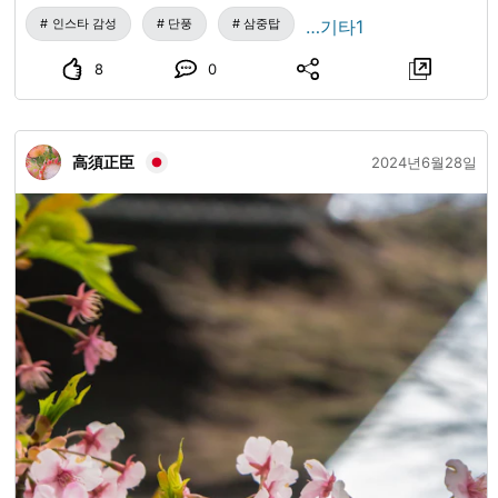
인스타 감성
단풍
삼중탑
…기타1
8
0
高須正臣
2024년6월28일