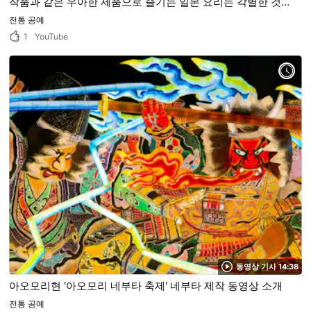
작품과 같은 우아한 제품으로 즐기는 일본 요리는 각별한 것
입니다!
전통 공예
1
YouTube
동영상 기사 14:38
아오모리현 '아오모리 네부타 축제' 네부타 제작 동영상 소개
전통 공예