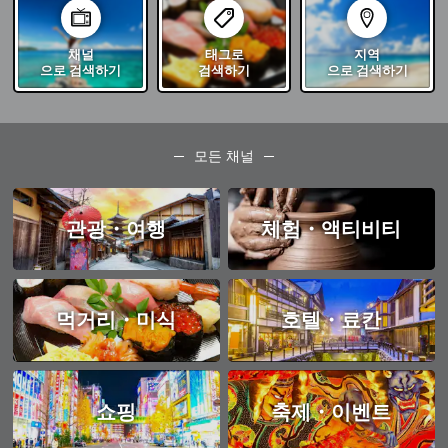
채널
태그로
지역
으로 검색하기
검색하기
으로 검색하기
모든 채널
관광・여행
체험・액티비티
먹거리・미식
호텔・료칸
쇼핑
축제・이벤트