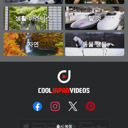
생활·비즈니스
탈 것
자연
동물·생물
출시 예정