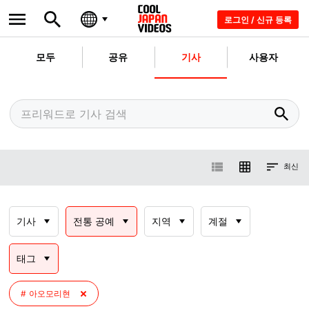
로그인 / 신규 등록
모두
공유
기사
사용자
최신
기사
전통 공예
지역
계절
태그
아오모리현