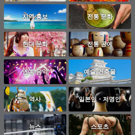
지역 홍보
전통 문화
현대 문화
전통 공예
연예·음악
예술·건축물
역사
일본인・저명인
뉴스
스포츠