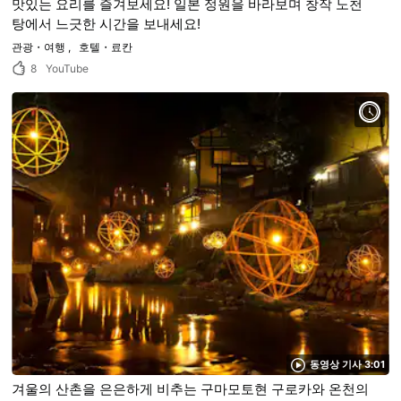
맛있는 요리를 즐겨보세요! 일본 정원을 바라보며 창작 노천
탕에서 느긋한 시간을 보내세요!
관광・여행
호텔・료칸
8
YouTube
동영상 기사 3:01
겨울의 산촌을 은은하게 비추는 구마모토현 구로카와 온천의