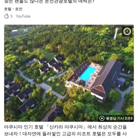
찾는 팬들도 많다는 운선관광호텔의 매력은?
호텔・료칸
5
YouTube
동영상 기사 2:03
야쿠시마 인기 호텔 「산카라 야쿠시마」에서 최상의 순간을
보내자！대자연에 둘러쌓인 고급의 리조트 호텔은 모두를 사