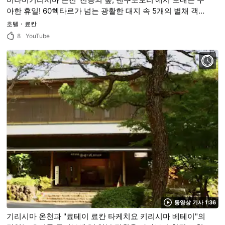
아한 휴일! 60헥타르가 넘는 광활한 대지 속 5개의 별채 객실
이 선사하는 럭셔리한 공간!
호텔・료칸
8
YouTube
동영상 기사 1:36
기리시마 온천과 "료테이 료칸 타케치요 키리시마 베테이"의