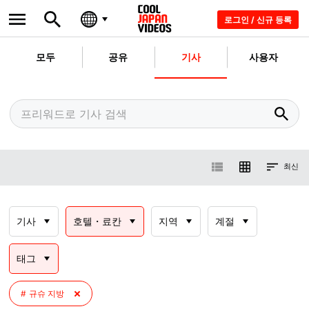
로그인 / 신규 등록
모두
공유
기사
사용자
최신
기사
호텔・료칸
지역
계절
태그
규슈 지방