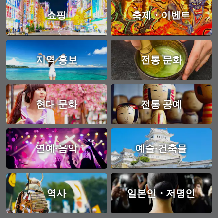
쇼핑
축제・이벤트
지역 홍보
전통 문화
현대 문화
전통 공예
연예·음악
예술·건축물
역사
일본인・저명인