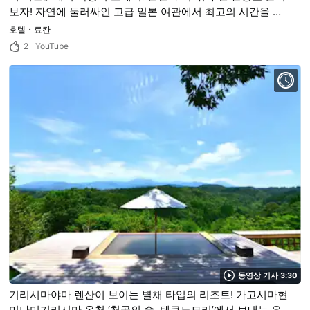
보자! 자연에 둘러싸인 고급 일본 여관에서 최고의 시간을 보
내는 법을 소개한다!
호텔・료칸
2
YouTube
동영상 기사 3:30
기리시마야마 렌산이 보이는 별채 타입의 리조트! 가고시마현
미나미기리시마 온천 ‘천공의 숲, 텐쿠노모리’에서 보내는 우