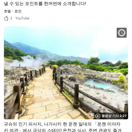
낼 수 있는 포인트를 한꺼번에 소개합니다!
호텔・료칸
3
YouTube
동영상 기사 2:27
규슈의 인기 피서지, 나가사키 현 운젠 일대의 「운젠 미야자
키 여관」에서 극상의 스테이! 온천과 식사, 주변 관광도 즐겨