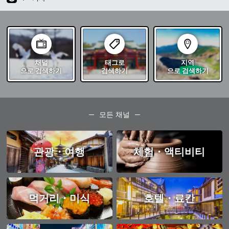
채널
태그로
지역
으로 검색하기
검색하기
으로 검색하기
모든 채널
관광・여행
체험・액티비티
먹거리・미식
호텔・료칸