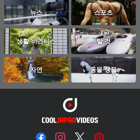
뉴스
스포츠
생활·비즈니스
탈 것
자연
동물·생물